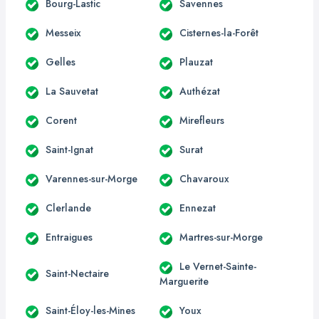
Bourg-Lastic
Savennes
Messeix
Cisternes-la-Forêt
Gelles
Plauzat
La Sauvetat
Authézat
Corent
Mirefleurs
Saint-Ignat
Surat
Varennes-sur-Morge
Chavaroux
Clerlande
Ennezat
Entraigues
Martres-sur-Morge
Le Vernet-Sainte-
Saint-Nectaire
Marguerite
Saint-Éloy-les-Mines
Youx