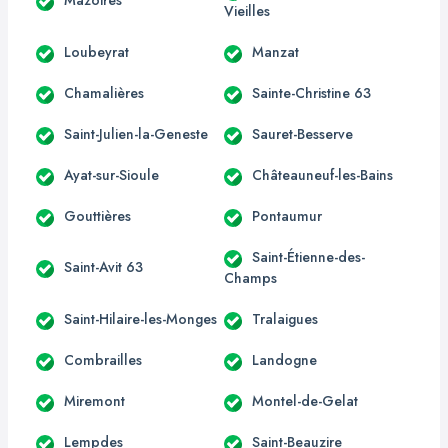
Mazoires
Vieilles
Loubeyrat
Manzat
Chamalières
Sainte-Christine 63
Saint-Julien-la-Geneste
Sauret-Besserve
Ayat-sur-Sioule
Châteauneuf-les-Bains
Gouttières
Pontaumur
Saint-Étienne-des-
Saint-Avit 63
Champs
Saint-Hilaire-les-Monges
Tralaigues
Combrailles
Landogne
Miremont
Montel-de-Gelat
Lempdes
Saint-Beauzire