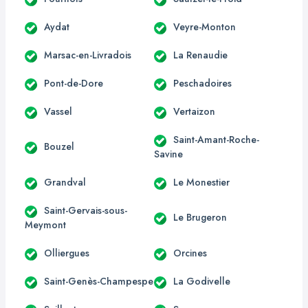
Aydat
Veyre-Monton
Marsac-en-Livradois
La Renaudie
Pont-de-Dore
Peschadoires
Vassel
Vertaizon
Saint-Amant-Roche-
Bouzel
Savine
Grandval
Le Monestier
Saint-Gervais-sous-
Le Brugeron
Meymont
Olliergues
Orcines
Saint-Genès-Champespe
La Godivelle