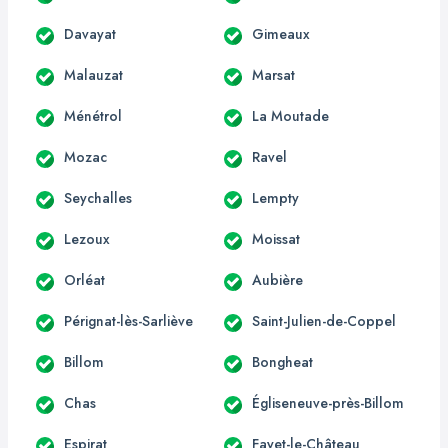
Davayat
Gimeaux
Malauzat
Marsat
Ménétrol
La Moutade
Mozac
Ravel
Seychalles
Lempty
Lezoux
Moissat
Orléat
Aubière
Pérignat-lès-Sarliève
Saint-Julien-de-Coppel
Billom
Bongheat
Chas
Égliseneuve-près-Billom
Espirat
Fayet-le-Château