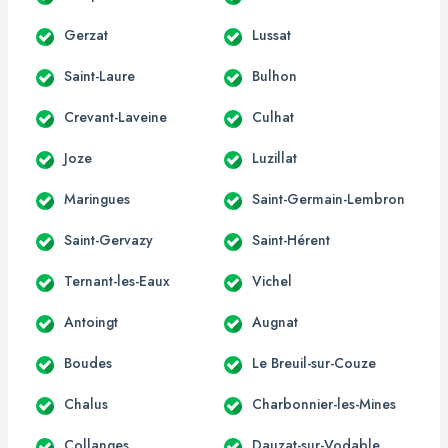
Gerzat
Lussat
Saint-Laure
Bulhon
Crevant-Laveine
Culhat
Joze
Luzillat
Maringues
Saint-Germain-Lembron
Saint-Gervazy
Saint-Hérent
Ternant-les-Eaux
Vichel
Antoingt
Augnat
Boudes
Le Breuil-sur-Couze
Chalus
Charbonnier-les-Mines
Collanges
Dauzat-sur-Vodable