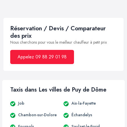
Réservation / Devis / Comparateur
des prix
Nous cherchons pour vous le meilleur chauffeur à petit prix
Appelez 09 88 29 01 98
Taxis dans Les villes de Puy de Dôme
Job
Aix-la-Fayette
Chambon-sur-Dolore
Échandelys
Fournols
Saulzet-le-Froid