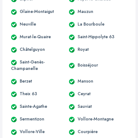
Glaine-Montaigut
Mauzun
Neuville
La Bourboule
Murat-le-Quaire
Saint-Hippolyte 63
Châtelguyon
Royat
Saint-Genès-
Boisséjour
Champanelle
Berzet
Manson
Theix 63
Ceyrat
Sainte-Agathe
Sauviat
Sermentizon
Vollore-Montagne
Vollore-Ville
Courpière