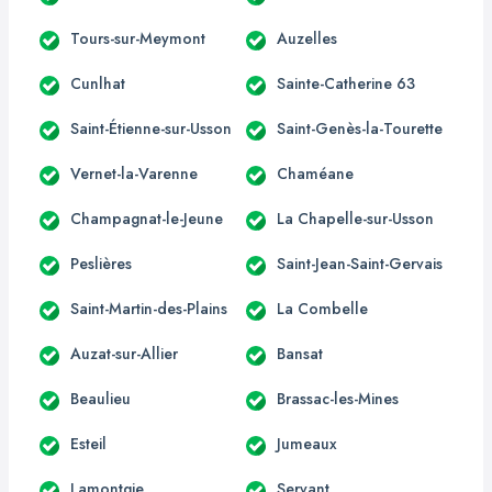
Tours-sur-Meymont
Auzelles
Cunlhat
Sainte-Catherine 63
Saint-Étienne-sur-Usson
Saint-Genès-la-Tourette
Vernet-la-Varenne
Chaméane
Champagnat-le-Jeune
La Chapelle-sur-Usson
Peslières
Saint-Jean-Saint-Gervais
Saint-Martin-des-Plains
La Combelle
Auzat-sur-Allier
Bansat
Beaulieu
Brassac-les-Mines
Esteil
Jumeaux
Lamontgie
Servant