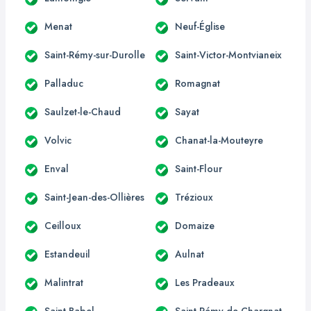
Menat
Neuf-Église
Saint-Rémy-sur-Durolle
Saint-Victor-Montvianeix
Palladuc
Romagnat
Saulzet-le-Chaud
Sayat
Volvic
Chanat-la-Mouteyre
Enval
Saint-Flour
Saint-Jean-des-Ollières
Trézioux
Ceilloux
Domaize
Estandeuil
Aulnat
Malintrat
Les Pradeaux
Saint-Babel
Saint-Rémy-de-Chargnat