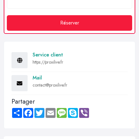
Réserver
Service client
https://proxilive.fr
Mail
contact@proxilive.fr
Partager
Share
Facebook
Twitter
Email
Message
Skype
Viber