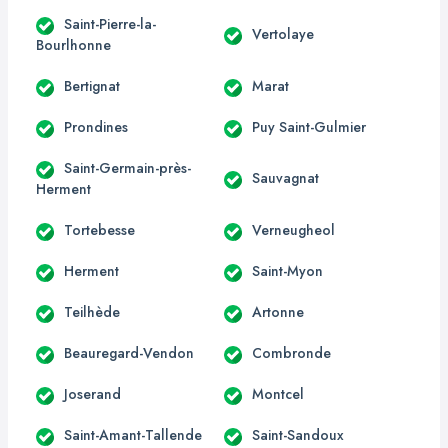
Saint-Pierre-la-
Vertolaye
Bourlhonne
Bertignat
Marat
Prondines
Puy Saint-Gulmier
Saint-Germain-près-
Sauvagnat
Herment
Tortebesse
Verneugheol
Herment
Saint-Myon
Teilhède
Artonne
Beauregard-Vendon
Combronde
Joserand
Montcel
Saint-Amant-Tallende
Saint-Sandoux