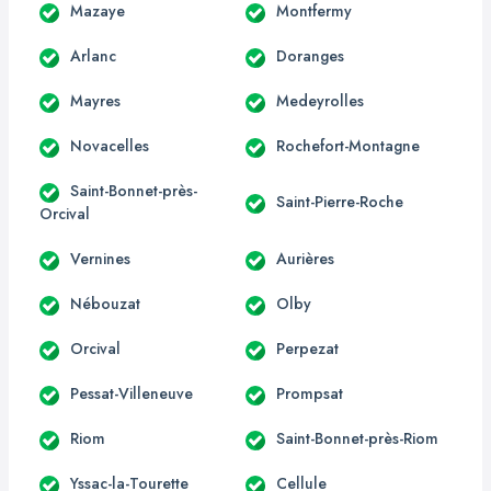
Mazaye
Montfermy
Arlanc
Doranges
Mayres
Medeyrolles
Novacelles
Rochefort-Montagne
Saint-Bonnet-près-
Saint-Pierre-Roche
Orcival
Vernines
Aurières
Nébouzat
Olby
Orcival
Perpezat
Pessat-Villeneuve
Prompsat
Riom
Saint-Bonnet-près-Riom
Yssac-la-Tourette
Cellule