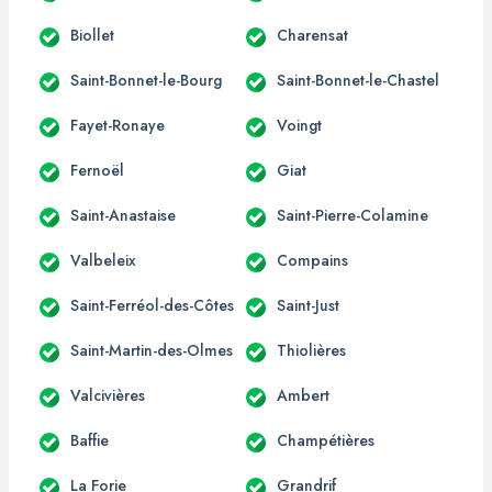
Biollet
Charensat
Saint-Bonnet-le-Bourg
Saint-Bonnet-le-Chastel
Fayet-Ronaye
Voingt
Fernoël
Giat
Saint-Anastaise
Saint-Pierre-Colamine
Valbeleix
Compains
Saint-Ferréol-des-Côtes
Saint-Just
Saint-Martin-des-Olmes
Thiolières
Valcivières
Ambert
Baffie
Champétières
La Forie
Grandrif