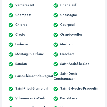
Verrières 63
Chadeleuf
Champeix
Chassagne
Chidrac
Courgoul
Creste
Grandeyrolles
Ludesse
Meilhaud
Montaigut-le-Blanc
Neschers
Randan
Saint-André-le-Coq
Saint-Denis-
Saint-Clément-de-Régnat
Combarnazat
Saint-Priest-Bramefant
Saint-Sylvestre-Pragoulin
Villeneuve-lès-Cerfs
Bas-et-Lezat