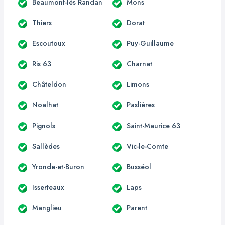
Beaumont-lès Randan
Mons
Thiers
Dorat
Escoutoux
Puy-Guillaume
Ris 63
Charnat
Châteldon
Limons
Noalhat
Paslières
Pignols
Saint-Maurice 63
Sallèdes
Vic-le-Comte
Yronde-et-Buron
Busséol
Isserteaux
Laps
Manglieu
Parent