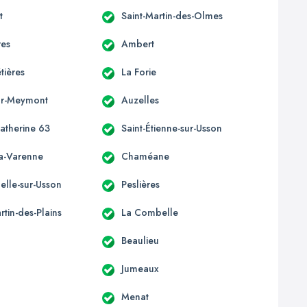
t
Saint-Martin-des-Olmes
res
Ambert
ières
La Forie
ur-Meymont
Auzelles
Catherine 63
Saint-Étienne-sur-Usson
la-Varenne
Chaméane
elle-sur-Usson
Peslières
rtin-des-Plains
La Combelle
Beaulieu
Jumeaux
Menat