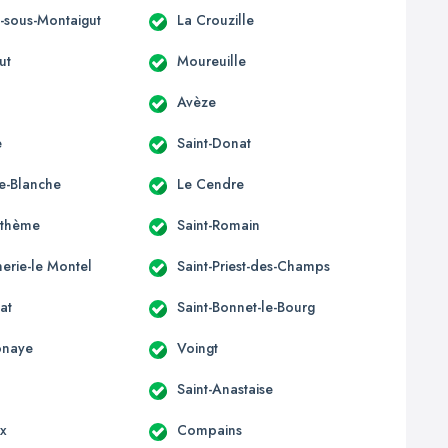
s-sous-Montaigut
La Crouzille
ut
Moureuille
Avèze
e
Saint-Donat
e-Blanche
Le Cendre
nthème
Saint-Romain
erie-le Montel
Saint-Priest-des-Champs
at
Saint-Bonnet-le-Bourg
onaye
Voingt
Saint-Anastaise
ix
Compains