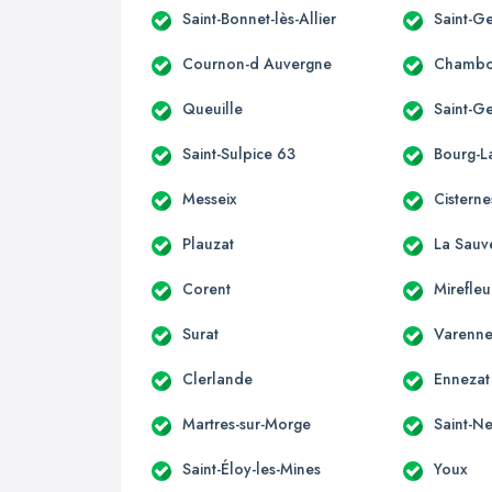
Saint-Bonnet-lès-Allier
Saint-Ge
Cournon-d Auvergne
Chambo
Queuille
Saint-G
Saint-Sulpice 63
Bourg-La
Messeix
Cisterne
Plauzat
La Sauv
Corent
Mirefleu
Surat
Varenne
Clerlande
Ennezat
Martres-sur-Morge
Saint-Ne
Saint-Éloy-les-Mines
Youx