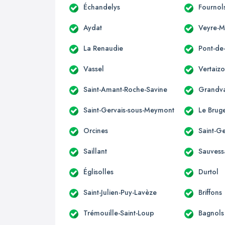
Échandelys
Fournol
Aydat
Veyre-
La Renaudie
Pont-de
Vassel
Vertaiz
Saint-Amant-Roche-Savine
Grandv
Saint-Gervais-sous-Meymont
Le Brug
Orcines
Saint-
Saillant
Sauvess
Églisolles
Durtol
Saint-Julien-Puy-Lavèze
Briffons
Trémouille-Saint-Loup
Bagnols