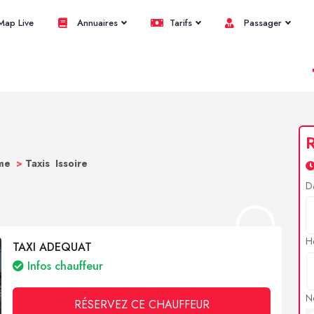
ap Live
Annuaires
Tarifs
Passager
R
ôme
>
Taxis Issoire
D
H
TAXI ADEQUAT
Infos chauffeur
N
RÉSERVEZ CE CHAUFFEUR