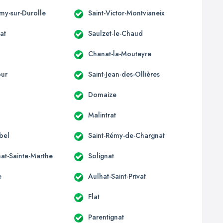
émy-sur-Durolle
Saint-Victor-Montvianeix
at
Saulzet-le-Chaud
Chanat-la-Mouteyre
our
Saint-Jean-des-Ollières
x
Domaize
Malintrat
bel
Saint-Rémy-de-Chargnat
at-Sainte-Marthe
Solignat
e
Aulhat-Saint-Privat
Flat
Parentignat