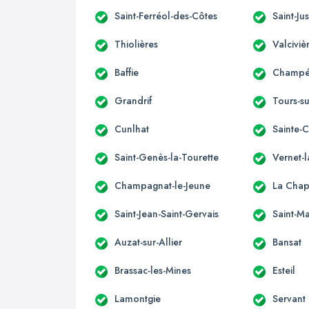
Saint-Ferréol-des-Côtes
Saint-Jus
Thiolières
Valciviè
Baffie
Champét
Grandrif
Tours-s
Cunlhat
Sainte-
Saint-Genès-la-Tourette
Vernet-
Champagnat-le-Jeune
La Chap
Saint-Jean-Saint-Gervais
Saint-Ma
Auzat-sur-Allier
Bansat
Brassac-les-Mines
Esteil
Lamontgie
Servant