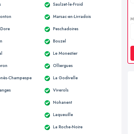
s
Saulzet-le-Froid
Monton
Marsac-en-Livradois
Me
-Dore
Peschadoires
on
Bouzel
al
Le Monestier
eron
Olliergues
Genès-Champespe
La Godivelle
anges
Viverols
Nohanent
Laqueuille
La Roche-Noire