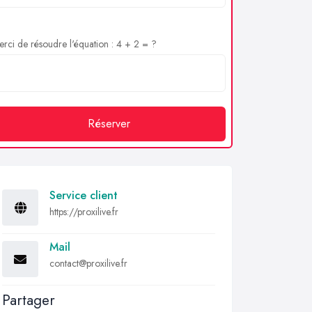
rci de résoudre l'équation : 4 + 2 = ?
Réserver
Service client
https://proxilive.fr
Mail
contact@proxilive.fr
Partager