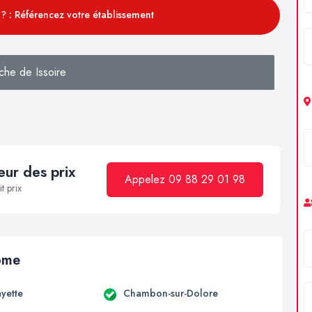
? : Référencez votre établissement
che de Issoire
ur des prix
Appelez 09 88 29 01 98
t prix
Dôme
ayette
Chambon-sur-Dolore