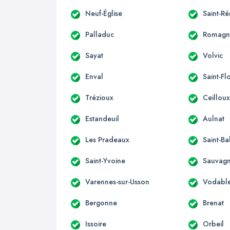
Neuf-Église
Saint-R
Palladuc
Romagn
Sayat
Volvic
Enval
Saint-Fl
Trézioux
Ceillou
Estandeuil
Aulnat
Les Pradeaux
Saint-Ba
Saint-Yvoine
Sauvagn
Varennes-sur-Usson
Vodabl
Bergonne
Brenat
Issoire
Orbeil