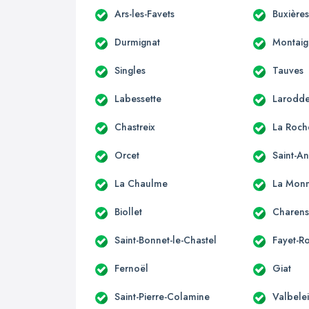
Ars-les-Favets
Buxière
Durmignat
Montaig
Singles
Tauves
Labessette
Larodd
Chastreix
La Roch
Orcet
Saint-A
La Chaulme
La Monn
Biollet
Charens
Saint-Bonnet-le-Chastel
Fayet-R
Fernoël
Giat
Saint-Pierre-Colamine
Valbele