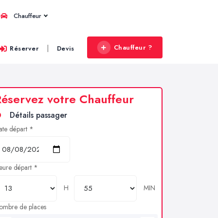
Chauffeur
Chauffeur ?
|
Réserver
Devis
éservez votre Chauffeur
Détails passager
ate départ *
eure départ *
H
MIN
ombre de places