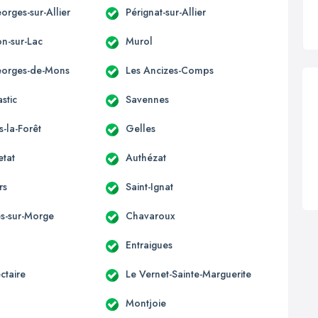
orges-sur-Allier
Pérignat-sur-Allier
n-sur-Lac
Murol
eorges-de-Mons
Les Ancizes-Comps
stic
Savennes
s-la-Forêt
Gelles
etat
Authézat
rs
Saint-Ignat
s-sur-Morge
Chavaroux
Entraigues
ctaire
Le Vernet-Sainte-Marguerite
Montjoie