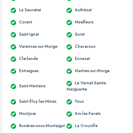
La Sauvetat
Authézat
Corent
Mirefleurs
Saint-Ignat
Surat
Varennes-sur-Morge
Chavaroux
Clerlande
Ennezat
Entraigues
Martres-sur-Morge
Le Vernet-Sainte-
Saint-Nectaire
Marguerite
Saint-Éloy-les-Mines
Youx
Montjoie
Ars-les-Favets
Buxières-sous-Montaigut
La Crouzille