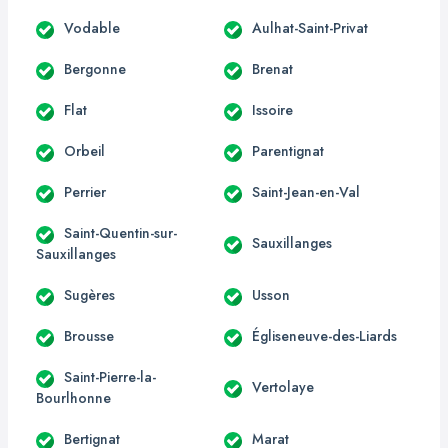
Vodable
Aulhat-Saint-Privat
Bergonne
Brenat
Flat
Issoire
Orbeil
Parentignat
Perrier
Saint-Jean-en-Val
Saint-Quentin-sur-
Sauxillanges
Sauxillanges
Sugères
Usson
Brousse
Égliseneuve-des-Liards
Saint-Pierre-la-
Vertolaye
Bourlhonne
Bertignat
Marat