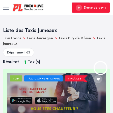
Demande devis
Liste des Taxis Jumeaux
Taxis France
>
Taxis Auvergne
>
Taxis Puy de Dôme
>
Taxis
Jumeaux
Département 63
Résultat :
Taxi(s)
1
TOP
TAXI CONVENTIONNÉ
7 PLACES