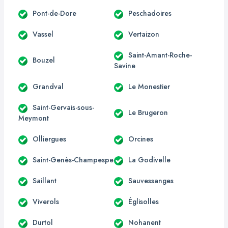
Pont-de-Dore
Peschadoires
Vassel
Vertaizon
Saint-Amant-Roche-
Bouzel
Savine
Grandval
Le Monestier
Saint-Gervais-sous-
Le Brugeron
Meymont
Olliergues
Orcines
Saint-Genès-Champespe
La Godivelle
Saillant
Sauvessanges
Viverols
Églisolles
Durtol
Nohanent