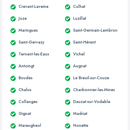
Crevant-Laveine
Culhat
Joze
Luzillat
Maringues
Saint-Germain-Lembron
Saint-Gervazy
Saint-Hérent
Ternant-les-Eaux
Vichel
Antoingt
Augnat
Boudes
Le Breuil-sur-Couze
Chalus
Charbonnier-les-Mines
Collanges
Dauzat-sur-Vodable
Gignat
Madriat
Mareugheol
Nonette