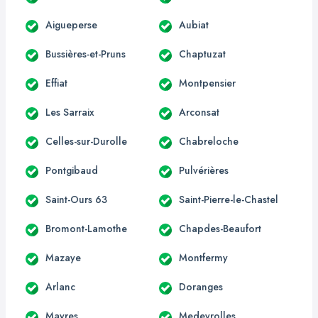
Aigueperse
Aubiat
Bussières-et-Pruns
Chaptuzat
Effiat
Montpensier
Les Sarraix
Arconsat
Celles-sur-Durolle
Chabreloche
Pontgibaud
Pulvérières
Saint-Ours 63
Saint-Pierre-le-Chastel
Bromont-Lamothe
Chapdes-Beaufort
Mazaye
Montfermy
Arlanc
Doranges
Mayres
Medeyrolles