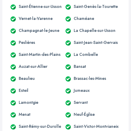
Saint-Étienne-sur-Usson
Saint-Genès-la-Tourette
Vernet-la-Varenne
Chaméane
Champagnat-le-Jeune
La Chapelle-sur-Usson
Peslières
Saint-Jean-Saint-Gervais
Saint-Martin-des-Plains
La Combelle
Auzat-sur-Allier
Bansat
Beaulieu
Brassac-les-Mines
Esteil
Jumeaux
Lamontgie
Servant
Menat
Neuf-Église
Saint-Rémy-sur-Durolle
Saint-Victor-Montvianeix