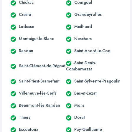
Chidrac
Courgoul
Creste
Grandeyrolles
Ludesse
Meilhaud
Montaigut-le-Blanc
Neschers
Randan
Saint-André-le-Coq
Saint-Denis-
Saint-Clément-de-Régnat
Combarnazat
Saint-Priest-Bramefant
Saint-Sylvestre-Pragoulin
Villeneuve-lès-Cerfs
Bas-et-Lezat
Beaumont-lès Randan
Mons
Thiers
Dorat
Escoutoux
Puy-Guillaume