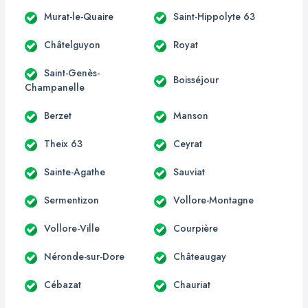
Murat-le-Quaire
Saint-Hippolyte 63
Châtelguyon
Royat
Saint-Genès-
Boisséjour
Champanelle
Berzet
Manson
Theix 63
Ceyrat
Sainte-Agathe
Sauviat
Sermentizon
Vollore-Montagne
Vollore-Ville
Courpière
Néronde-sur-Dore
Châteaugay
Cébazat
Chauriat