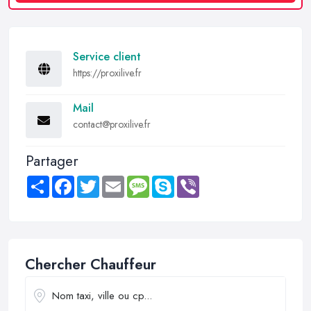
Service client
https://proxilive.fr
Mail
contact@proxilive.fr
Partager
Share
Facebook
Twitter
Email
Message
Skype
Viber
Chercher Chauffeur