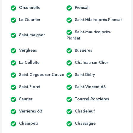
Orsonnette
Pionsat
Le Quartier
Saint-Hilaire-près-Pionsat
Saint-Maurice-près-
Saint-Maigner
Pionsat
Vergheas
Bussières
La Cellette
Château-sur-Cher
Saint-Cirgues-sur-Couze
Saint-Diéry
Saint-Floret
Saint-Vincent 63
Saurier
Tourzel-Ronzières
Verrières 63
Chadeleuf
Champeix
Chassagne