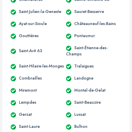
Saint-Julien-la-Geneste
Sauret-Besserve
Ayat-sur-Sioule
Châteauneuf-les-Bains
Gouttières
Pontaumur
Saint-Étienne-des-
Saint-Avit 63
Champs
Saint-Hilaire-les-Monges
Tralaigues
Combrailles
Landogne
Miremont
Montel-de-Gelat
Lempdes
Saint-Beauzire
Gerzat
Lussat
Saint-Laure
Bulhon