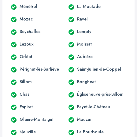
Ménétrol
La Moutade
Mozac
Ravel
Seychalles
Lempty
Lezoux
Moissat
Orléat
Aubière
Pérignat-lès-Sarliève
Saint-Julien-de-Coppel
Billom
Bongheat
Chas
Égliseneuve-près-Billom
Espirat
Fayet-le-Château
Glaine-Montaigut
Mauzun
Neuville
La Bourboule