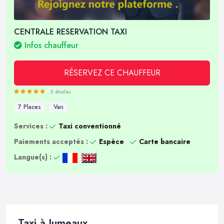
CENTRALE RESERVATION TAXI
Infos chauffeur
RÉSERVEZ CE CHAUFFEUR
5 étoiles
7 Places
Van
Services :
Taxi conventionné
Paiements acceptés :
Espèce
Carte bancaire
Langue(s) :
Taxi à Jumeaux