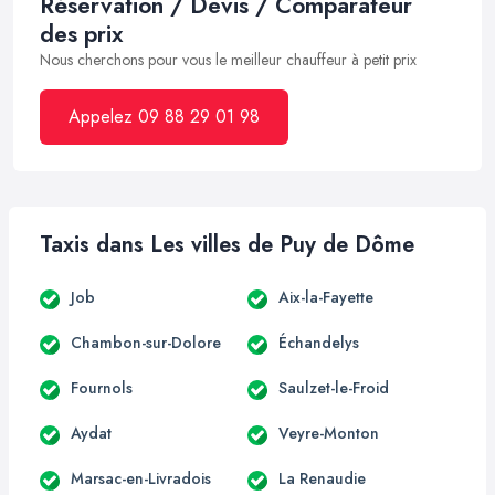
Réservation / Devis / Comparateur
des prix
Nous cherchons pour vous le meilleur chauffeur à petit prix
Appelez 09 88 29 01 98
Taxis dans Les villes de Puy de Dôme
Job
Aix-la-Fayette
Chambon-sur-Dolore
Échandelys
Fournols
Saulzet-le-Froid
Aydat
Veyre-Monton
Marsac-en-Livradois
La Renaudie