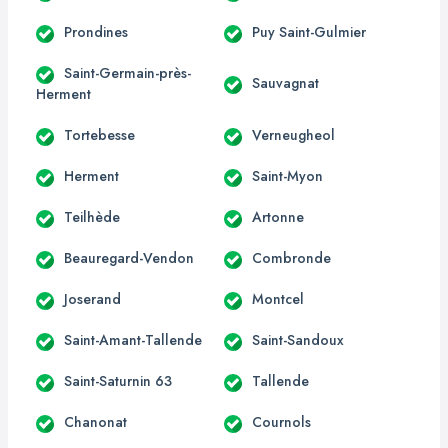
Prondines
Puy Saint-Gulmier
Saint-Germain-près-
Sauvagnat
Herment
Tortebesse
Verneugheol
Herment
Saint-Myon
Teilhède
Artonne
Beauregard-Vendon
Combronde
Joserand
Montcel
Saint-Amant-Tallende
Saint-Sandoux
Saint-Saturnin 63
Tallende
Chanonat
Cournols