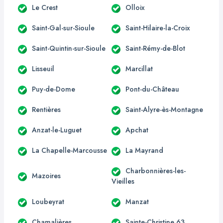
Le Crest
Olloix
Saint-Gal-sur-Sioule
Saint-Hilaire-la-Croix
Saint-Quintin-sur-Sioule
Saint-Rémy-de-Blot
Lisseuil
Marcillat
Puy-de-Dome
Pont-du-Château
Rentières
Saint-Alyre-ès-Montagne
Anzat-le-Luguet
Apchat
La Chapelle-Marcousse
La Mayrand
Charbonnières-les-
Mazoires
Vieilles
Loubeyrat
Manzat
Chamalières
Sainte-Christine 63