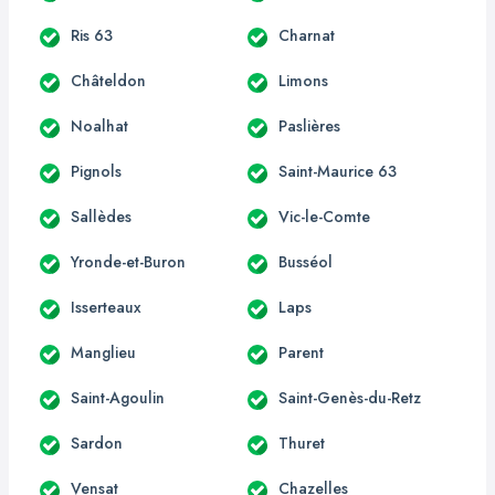
Ris 63
Charnat
Châteldon
Limons
Noalhat
Paslières
Pignols
Saint-Maurice 63
Sallèdes
Vic-le-Comte
Yronde-et-Buron
Busséol
Isserteaux
Laps
Manglieu
Parent
Saint-Agoulin
Saint-Genès-du-Retz
Sardon
Thuret
Vensat
Chazelles