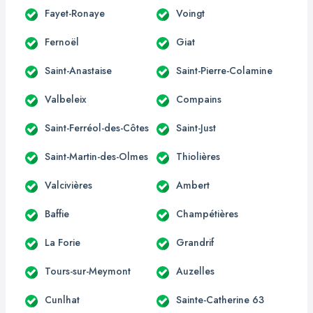
Fayet-Ronaye
Voingt
Fernoël
Giat
Saint-Anastaise
Saint-Pierre-Colamine
Valbeleix
Compains
Saint-Ferréol-des-Côtes
Saint-Just
Saint-Martin-des-Olmes
Thiolières
Valcivières
Ambert
Baffie
Champétières
La Forie
Grandrif
Tours-sur-Meymont
Auzelles
Cunlhat
Sainte-Catherine 63