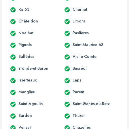
Ris 63
Charnat
Châteldon
Limons
Noalhat
Paslières
Pignols
Saint-Maurice 63
Sallèdes
Vic-le-Comte
Yronde-et-Buron
Busséol
Isserteaux
Laps
Manglieu
Parent
Saint-Agoulin
Saint-Genès-du-Retz
Sardon
Thuret
Vensat
Chazelles