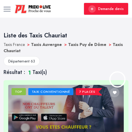
Demande devis
Liste des Taxis Chauriat
Taxis France
>
Taxis Auvergne
>
Taxis Puy de Dôme
>
Taxis
Chauriat
Département 63
Résultat :
Taxi(s)
1
TOP
TAXI CONVENTIONNÉ
7 PLACES