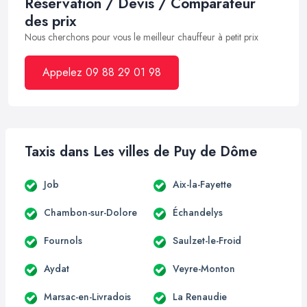
Réservation / Devis / Comparateur
des prix
Nous cherchons pour vous le meilleur chauffeur à petit prix
Appelez 09 88 29 01 98
Taxis dans Les villes de Puy de Dôme
Job
Aix-la-Fayette
Chambon-sur-Dolore
Échandelys
Fournols
Saulzet-le-Froid
Aydat
Veyre-Monton
Marsac-en-Livradois
La Renaudie