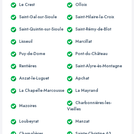
Le Crest
Olloix
Saint-Gal-sur-Sioule
Saint-Hilaire-la-Croix
Saint-Quintin-sur-Sioule
Saint-Rémy-de-Blot
Lisseuil
Marcillat
Puy-de-Dome
Pont-du-Château
Rentières
Saint-Alyre-ès-Montagne
Anzat-le-Luguet
Apchat
La Chapelle-Marcousse
La Mayrand
Charbonnières-les-
Mazoires
Vieilles
Loubeyrat
Manzat
Chamalières
Sainte-Christine 63