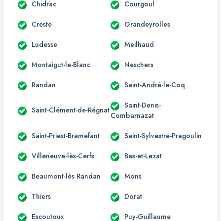
Chidrac
Courgoul
Creste
Grandeyrolles
Ludesse
Meilhaud
Montaigut-le-Blanc
Neschers
Randan
Saint-André-le-Coq
Saint-Denis-
Saint-Clément-de-Régnat
Combarnazat
Saint-Priest-Bramefant
Saint-Sylvestre-Pragoulin
Villeneuve-lès-Cerfs
Bas-et-Lezat
Beaumont-lès Randan
Mons
Thiers
Dorat
Escoutoux
Puy-Guillaume