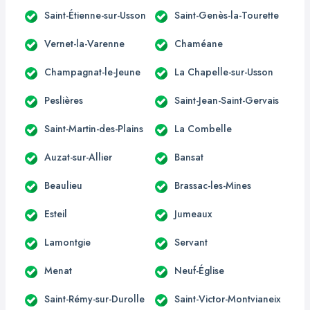
Saint-Étienne-sur-Usson
Saint-Genès-la-Tourette
Vernet-la-Varenne
Chaméane
Champagnat-le-Jeune
La Chapelle-sur-Usson
Peslières
Saint-Jean-Saint-Gervais
Saint-Martin-des-Plains
La Combelle
Auzat-sur-Allier
Bansat
Beaulieu
Brassac-les-Mines
Esteil
Jumeaux
Lamontgie
Servant
Menat
Neuf-Église
Saint-Rémy-sur-Durolle
Saint-Victor-Montvianeix