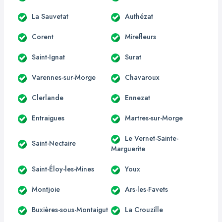
La Sauvetat
Authézat
Corent
Mirefleurs
Saint-Ignat
Surat
Varennes-sur-Morge
Chavaroux
Clerlande
Ennezat
Entraigues
Martres-sur-Morge
Le Vernet-Sainte-
Saint-Nectaire
Marguerite
Saint-Éloy-les-Mines
Youx
Montjoie
Ars-les-Favets
Buxières-sous-Montaigut
La Crouzille