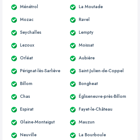
Ménétrol
La Moutade
Mozac
Ravel
Seychalles
Lempty
Lezoux
Moissat
Orléat
Aubière
Pérignat-lès-Sarliève
Saint-Julien-de-Coppel
Billom
Bongheat
Chas
Égliseneuve-près-Billom
Espirat
Fayet-le-Château
Glaine-Montaigut
Mauzun
Neuville
La Bourboule