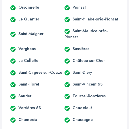
Orsonnette
Pionsat
Le Quartier
Saint-Hilaire-près-Pionsat
Saint-Maurice-près-
Saint-Maigner
Pionsat
Vergheas
Bussières
La Cellette
Château-sur-Cher
Saint-Cirgues-sur-Couze
Saint-Diéry
Saint-Floret
Saint-Vincent 63
Saurier
Tourzel-Ronzières
Verrières 63
Chadeleuf
Champeix
Chassagne