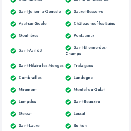
Saint-Julien-la-Geneste
Sauret-Besserve
Ayat-sur-Sioule
Châteauneuf-les-Bains
Gouttières
Pontaumur
Saint-Étienne-des-
Saint-Avit 63
Champs
Saint-Hilaire-les-Monges
Tralaigues
Combrailles
Landogne
Miremont
Montel-de-Gelat
Lempdes
Saint-Beauzire
Gerzat
Lussat
Saint-Laure
Bulhon