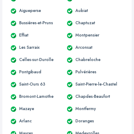
Aigueperse
Aubiat
Bussières-et-Pruns
Chaptuzat
Effiat
Montpensier
Les Sarraix
Arconsat
Celles-sur-Durolle
Chabreloche
Pontgibaud
Pulvérières
Saint-Ours 63
Saint-Pierre-le-Chastel
Bromont-Lamothe
Chapdes-Beaufort
Mazaye
Montfermy
Arlanc
Doranges
Mayres
Medeyrolles