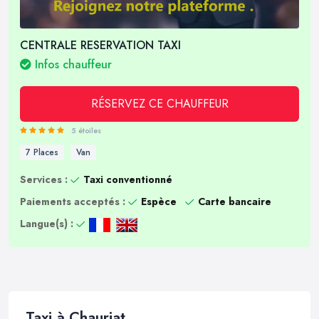
CENTRALE RESERVATION TAXI
Infos chauffeur
RÉSERVEZ CE CHAUFFEUR
5 étoiles
7 Places
Van
Services :
Taxi conventionné
Paiements acceptés :
Espèce
Carte bancaire
Langue(s) :
Taxi à Chauriat