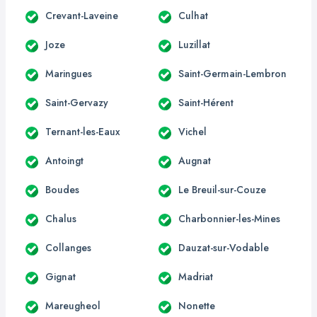
Crevant-Laveine
Culhat
Joze
Luzillat
Maringues
Saint-Germain-Lembron
Saint-Gervazy
Saint-Hérent
Ternant-les-Eaux
Vichel
Antoingt
Augnat
Boudes
Le Breuil-sur-Couze
Chalus
Charbonnier-les-Mines
Collanges
Dauzat-sur-Vodable
Gignat
Madriat
Mareugheol
Nonette