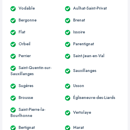
Vodable
Aulhat-Saint-Privat
Bergonne
Brenat
Flat
Issoire
Orbeil
Parentignat
Perrier
Saint-Jean-en-Val
Saint-Quentin-sur-
Sauxillanges
Sauxillanges
Sugères
Usson
Brousse
Égliseneuve-des-Liards
Saint-Pierre-la-
Vertolaye
Bourlhonne
Bertignat
Marat