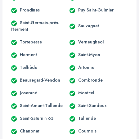
Prondines
Puy Saint-Gulmier
Saint-Germain-près-
Sauvagnat
Herment
Tortebesse
Verneugheol
Herment
Saint-Myon
Teilhède
Artonne
Beauregard-Vendon
Combronde
Joserand
Montcel
Saint-Amant-Tallende
Saint-Sandoux
Saint-Saturnin 63
Tallende
Chanonat
Cournols