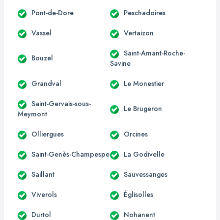
Pont-de-Dore
Peschadoires
Vassel
Vertaizon
Saint-Amant-Roche-
Bouzel
Savine
Grandval
Le Monestier
Saint-Gervais-sous-
Le Brugeron
Meymont
Olliergues
Orcines
Saint-Genès-Champespe
La Godivelle
Saillant
Sauvessanges
Viverols
Églisolles
Durtol
Nohanent