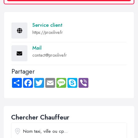
Service client
https://proxilive.fr
Mail
contact@proxilive.fr
Partager
Share
Facebook
Twitter
Email
Message
Skype
Viber
Chercher Chauffeur