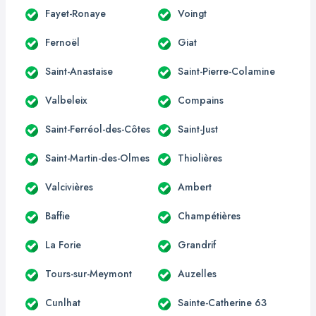
Fayet-Ronaye
Voingt
Fernoël
Giat
Saint-Anastaise
Saint-Pierre-Colamine
Valbeleix
Compains
Saint-Ferréol-des-Côtes
Saint-Just
Saint-Martin-des-Olmes
Thiolières
Valcivières
Ambert
Baffie
Champétières
La Forie
Grandrif
Tours-sur-Meymont
Auzelles
Cunlhat
Sainte-Catherine 63