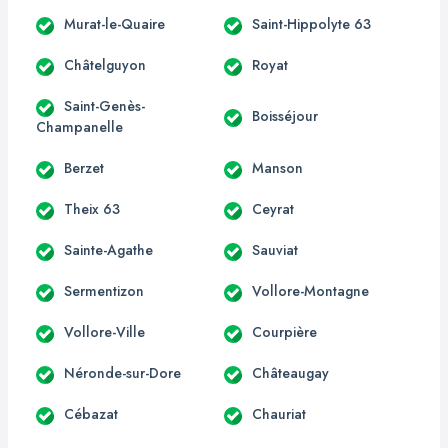
Murat-le-Quaire
Saint-Hippolyte 63
Châtelguyon
Royat
Saint-Genès-
Boisséjour
Champanelle
Berzet
Manson
Theix 63
Ceyrat
Sainte-Agathe
Sauviat
Sermentizon
Vollore-Montagne
Vollore-Ville
Courpière
Néronde-sur-Dore
Châteaugay
Cébazat
Chauriat