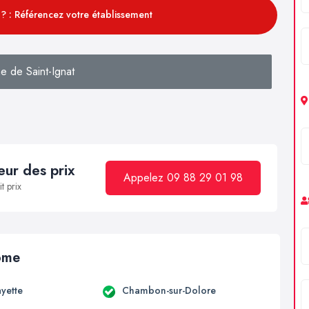
? : Référencez votre établissement
e de Saint-Ignat
ur des prix
Appelez 09 88 29 01 98
t prix
Dôme
ayette
Chambon-sur-Dolore