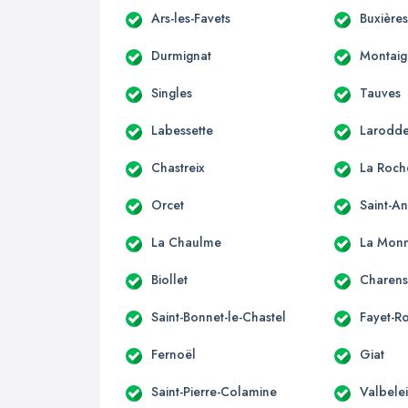
Ars-les-Favets
Buxière
Durmignat
Montaig
Singles
Tauves
Labessette
Larodd
Chastreix
La Roch
Orcet
Saint-A
La Chaulme
La Monn
Biollet
Charens
Saint-Bonnet-le-Chastel
Fayet-R
Fernoël
Giat
Saint-Pierre-Colamine
Valbele