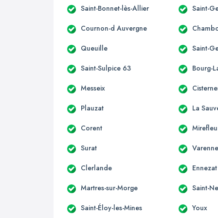
Saint-Bonnet-lès-Allier
Saint-Ge
Cournon-d Auvergne
Chambo
Queuille
Saint-G
Saint-Sulpice 63
Bourg-La
Messeix
Cisterne
Plauzat
La Sauv
Corent
Mirefleu
Surat
Varenne
Clerlande
Ennezat
Martres-sur-Morge
Saint-Ne
Saint-Éloy-les-Mines
Youx