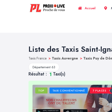
Accueil
M
Liste des Taxis Saint-Ign
Taxis France
>
Taxis Auvergne
>
Taxis Puy de D
Département 63
Résultat :
Taxi(s)
1
TOP
TAXI CONVENTIONNÉ
7 PLACES