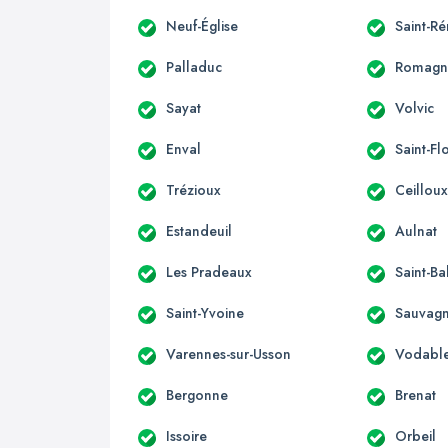
Neuf-Église
Saint-R
Palladuc
Romagn
Sayat
Volvic
Enval
Saint-Fl
Trézioux
Ceillou
Estandeuil
Aulnat
Les Pradeaux
Saint-Ba
Saint-Yvoine
Sauvagn
Varennes-sur-Usson
Vodabl
Bergonne
Brenat
Issoire
Orbeil