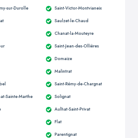
émy-sur-Durolle
Saint-Victor-Montvianeix
at
Saulzet-le-Chaud
Chanat-la-Mouteyre
our
Saint-Jean-des-Ollières
x
Domaize
Malintrat
bel
Saint-Rémy-de-Chargnat
at-Sainte-Marthe
Solignat
e
Aulhat-Saint-Privat
Flat
Parentignat