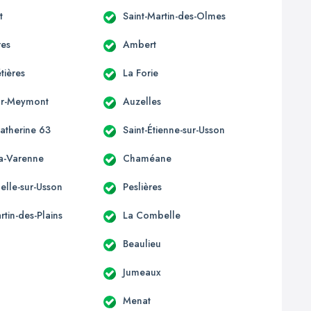
t
Saint-Martin-des-Olmes
res
Ambert
ières
La Forie
ur-Meymont
Auzelles
Catherine 63
Saint-Étienne-sur-Usson
la-Varenne
Chaméane
elle-sur-Usson
Peslières
rtin-des-Plains
La Combelle
Beaulieu
Jumeaux
Menat