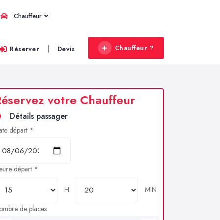
Chauffeur
Chauffeur ?
|
Réserver
Devis
éservez votre Chauffeur
Détails passager
ate départ *
eure départ *
H
MIN
ombre de places