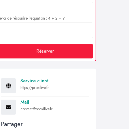
rci de résoudre l'équation : 4 + 2 = ?
Réserver
Service client
https://proxilive.fr
Mail
contact@proxilive.fr
Partager