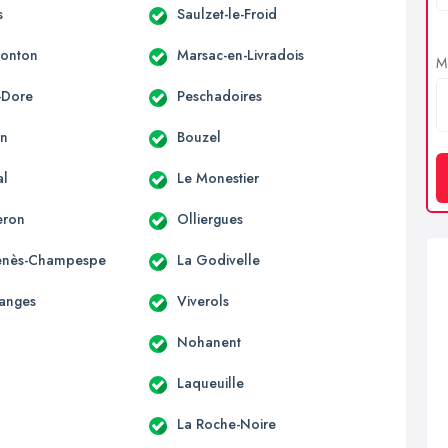
s
Saulzet-le-Froid
Monton
Marsac-en-Livradois
Me
-Dore
Peschadoires
on
Bouzel
al
Le Monestier
eron
Olliergues
Genès-Champespe
La Godivelle
anges
Viverols
Nohanent
Laqueuille
La Roche-Noire