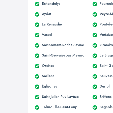
Échandelys
Fournol
Aydat
Veyre-
La Renaudie
Pont-de
Vassel
Vertaiz
Saint-Amant-Roche-Savine
Grandv
Saint-Gervais-sous-Meymont
Le Brug
Orcines
Saint-
Saillant
Sauvess
Églisolles
Durtol
Saint-Julien-Puy-Lavèze
Briffons
Trémouille-Saint-Loup
Bagnols