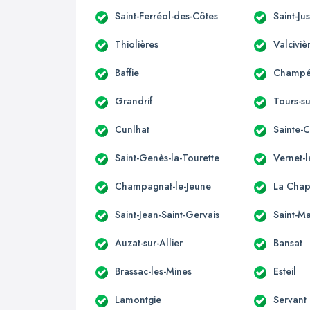
Saint-Ferréol-des-Côtes
Saint-Jus
Thiolières
Valciviè
Baffie
Champét
Grandrif
Tours-s
Cunlhat
Sainte-
Saint-Genès-la-Tourette
Vernet-
Champagnat-le-Jeune
La Chap
Saint-Jean-Saint-Gervais
Saint-Ma
Auzat-sur-Allier
Bansat
Brassac-les-Mines
Esteil
Lamontgie
Servant