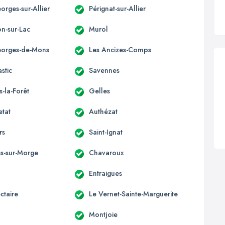
orges-sur-Allier
Pérignat-sur-Allier
n-sur-Lac
Murol
eorges-de-Mons
Les Ancizes-Comps
stic
Savennes
s-la-Forêt
Gelles
etat
Authézat
rs
Saint-Ignat
s-sur-Morge
Chavaroux
Entraigues
ctaire
Le Vernet-Sainte-Marguerite
Montjoie