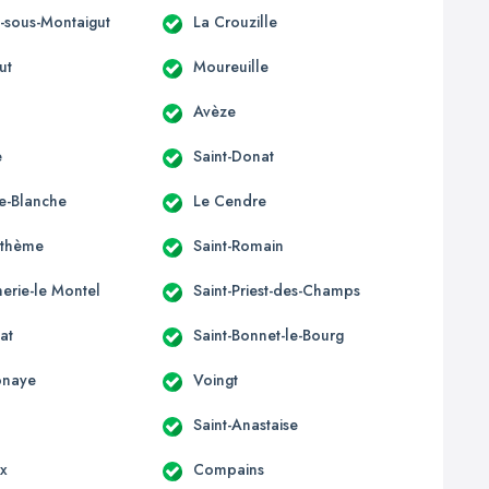
s-sous-Montaigut
La Crouzille
ut
Moureuille
Avèze
e
Saint-Donat
e-Blanche
Le Cendre
nthème
Saint-Romain
erie-le Montel
Saint-Priest-des-Champs
at
Saint-Bonnet-le-Bourg
onaye
Voingt
Saint-Anastaise
ix
Compains