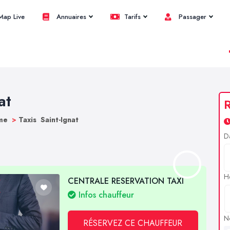
ap Live
Annuaires
Tarifs
Passager
at
R
ôme
>
Taxis Saint-Ignat
D
H
CENTRALE RESERVATION TAXI
Infos chauffeur
N
RÉSERVEZ CE CHAUFFEUR