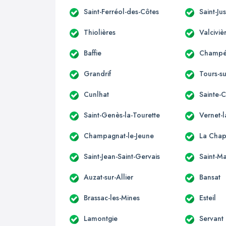
Saint-Ferréol-des-Côtes
Saint-Jus
Thiolières
Valciviè
Baffie
Champét
Grandrif
Tours-s
Cunlhat
Sainte-
Saint-Genès-la-Tourette
Vernet-
Champagnat-le-Jeune
La Chap
Saint-Jean-Saint-Gervais
Saint-Ma
Auzat-sur-Allier
Bansat
Brassac-les-Mines
Esteil
Lamontgie
Servant