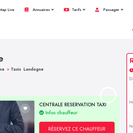
ap Live
Annuaires
Tarifs
Passager
e
R
ôme
>
Taxis Landogne
D
H
CENTRALE RESERVATION TAXI
Infos chauffeur
N
RÉSERVEZ CE CHAUFFEUR