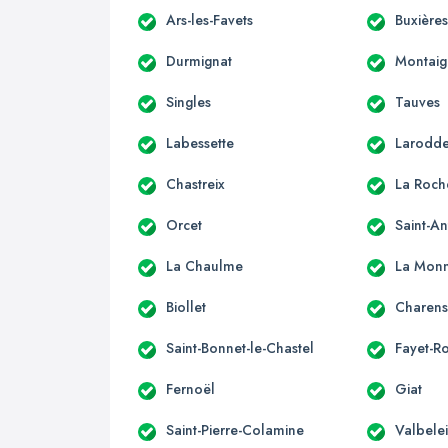
Ars-les-Favets
Buxière
Durmignat
Montaig
Singles
Tauves
Labessette
Larodd
Chastreix
La Roch
Orcet
Saint-A
La Chaulme
La Monn
Biollet
Charens
Saint-Bonnet-le-Chastel
Fayet-R
Fernoël
Giat
Saint-Pierre-Colamine
Valbele