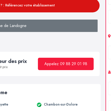
? : Référencez votre établissement
he de Landogne
ur des prix
Appelez 09 88 29 01 98
t prix
Dôme
ayette
Chambon-sur-Dolore