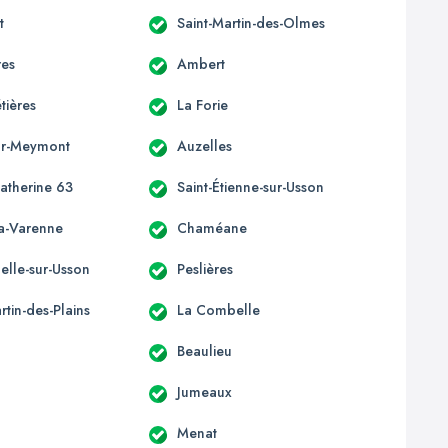
t
Saint-Martin-des-Olmes
res
Ambert
ières
La Forie
ur-Meymont
Auzelles
Catherine 63
Saint-Étienne-sur-Usson
la-Varenne
Chaméane
elle-sur-Usson
Peslières
rtin-des-Plains
La Combelle
Beaulieu
Jumeaux
Menat