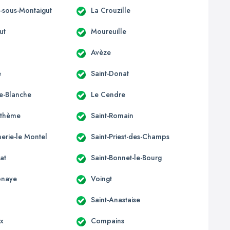
s-sous-Montaigut
La Crouzille
ut
Moureuille
Avèze
e
Saint-Donat
e-Blanche
Le Cendre
nthème
Saint-Romain
erie-le Montel
Saint-Priest-des-Champs
at
Saint-Bonnet-le-Bourg
onaye
Voingt
Saint-Anastaise
ix
Compains