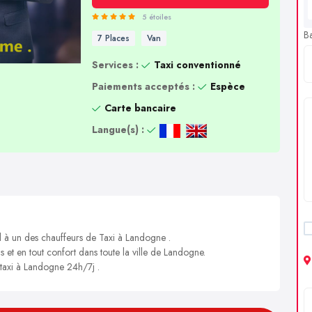
5 étoiles
B
7 Places
Van
Services :
Taxi conventionné
Paiements acceptés :
Espèce
Carte bancaire
Langue(s) :
l à un des chauffeurs de Taxi à Landogne .
s et en tout confort dans toute la ville de Landogne.
 taxi à Landogne 24h/7j .