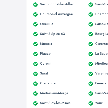
Saint-Bonnet-lès-Allier
Saint-Ge
Cournon-d Auvergne
Chambo
Queuille
Saint-G
Saint-Sulpice 63
Bourg-La
Messeix
Cisterne
Plauzat
La Sauv
Corent
Mirefleu
Surat
Varenne
Clerlande
Ennezat
Martres-sur-Morge
Saint-Ne
Saint-Éloy-les-Mines
Youx