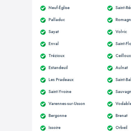
Neuf-Église
Saint-R
Palladuc
Romagn
Sayat
Volvic
Enval
Saint-Fl
Trézioux
Ceillou
Estandeuil
Aulnat
Les Pradeaux
Saint-Ba
Saint-Yvoine
Sauvagn
Varennes-sur-Usson
Vodabl
Bergonne
Brenat
Issoire
Orbeil