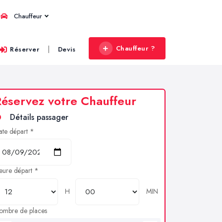
Chauffeur
Chauffeur ?
|
Réserver
Devis
éservez votre Chauffeur
Détails passager
ate départ *
eure départ *
H
MIN
ombre de places