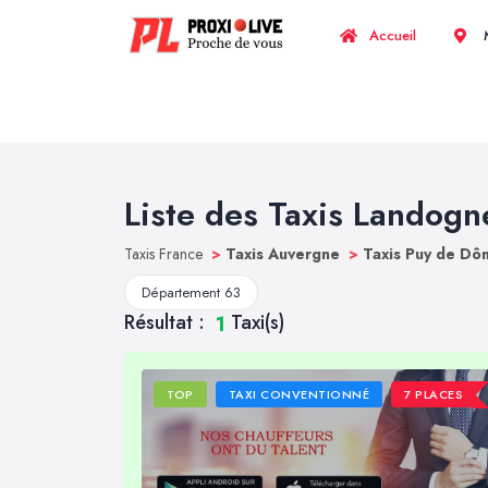
Accueil
M
Liste des Taxis Landogn
Taxis France
>
Taxis Auvergne
>
Taxis Puy de D
Département 63
Résultat :
Taxi(s)
1
TOP
TAXI CONVENTIONNÉ
7 PLACES