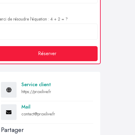
rci de résoudre l'équation : 4 + 2 = ?
Réserver
Service client
https://proxilive.fr
Mail
contact@proxilive.fr
Partager