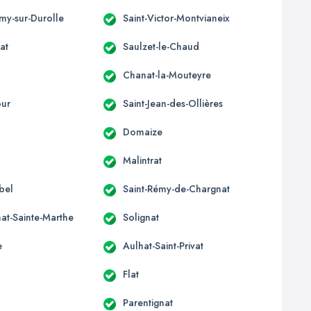
émy-sur-Durolle
Saint-Victor-Montvianeix
at
Saulzet-le-Chaud
Chanat-la-Mouteyre
our
Saint-Jean-des-Ollières
x
Domaize
Malintrat
bel
Saint-Rémy-de-Chargnat
at-Sainte-Marthe
Solignat
e
Aulhat-Saint-Privat
Flat
Parentignat