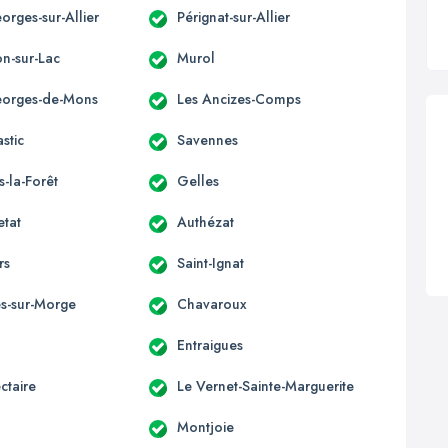
orges-sur-Allier
Pérignat-sur-Allier
n-sur-Lac
Murol
eorges-de-Mons
Les Ancizes-Comps
stic
Savennes
s-la-Forêt
Gelles
etat
Authézat
rs
Saint-Ignat
s-sur-Morge
Chavaroux
Entraigues
ctaire
Le Vernet-Sainte-Marguerite
Montjoie