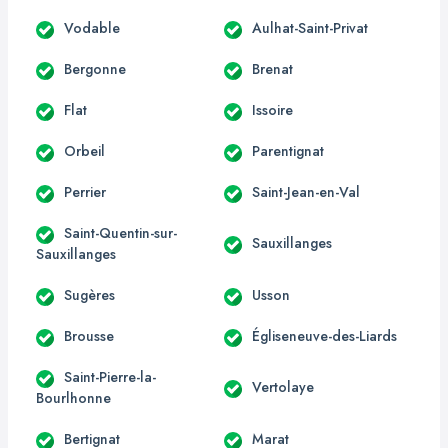
Vodable
Aulhat-Saint-Privat
Bergonne
Brenat
Flat
Issoire
Orbeil
Parentignat
Perrier
Saint-Jean-en-Val
Saint-Quentin-sur-
Sauxillanges
Sauxillanges
Sugères
Usson
Brousse
Égliseneuve-des-Liards
Saint-Pierre-la-
Vertolaye
Bourlhonne
Bertignat
Marat