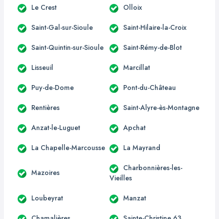
Le Crest
Olloix
Saint-Gal-sur-Sioule
Saint-Hilaire-la-Croix
Saint-Quintin-sur-Sioule
Saint-Rémy-de-Blot
Lisseuil
Marcillat
Puy-de-Dome
Pont-du-Château
Rentières
Saint-Alyre-ès-Montagne
Anzat-le-Luguet
Apchat
La Chapelle-Marcousse
La Mayrand
Charbonnières-les-
Mazoires
Vieilles
Loubeyrat
Manzat
Chamalières
Sainte-Christine 63