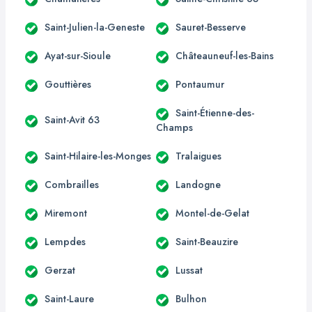
Saint-Julien-la-Geneste
Sauret-Besserve
Ayat-sur-Sioule
Châteauneuf-les-Bains
Gouttières
Pontaumur
Saint-Étienne-des-
Saint-Avit 63
Champs
Saint-Hilaire-les-Monges
Tralaigues
Combrailles
Landogne
Miremont
Montel-de-Gelat
Lempdes
Saint-Beauzire
Gerzat
Lussat
Saint-Laure
Bulhon