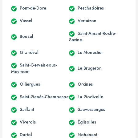
Pont-de-Dore
Peschadoires
Vassel
Vertaizon
Saint-Amant-Roche-
Bouzel
Savine
Grandval
Le Monestier
Saint-Gervais-sous-
Le Brugeron
Meymont
Olliergues
Orcines
Saint-Genès-Champespe
La Godivelle
Saillant
Sauvessanges
Viverols
Églisolles
Durtol
Nohanent