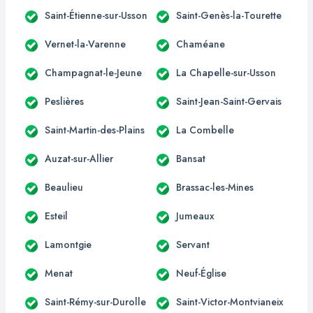
Saint-Étienne-sur-Usson
Saint-Genès-la-Tourette
Vernet-la-Varenne
Chaméane
Champagnat-le-Jeune
La Chapelle-sur-Usson
Peslières
Saint-Jean-Saint-Gervais
Saint-Martin-des-Plains
La Combelle
Auzat-sur-Allier
Bansat
Beaulieu
Brassac-les-Mines
Esteil
Jumeaux
Lamontgie
Servant
Menat
Neuf-Église
Saint-Rémy-sur-Durolle
Saint-Victor-Montvianeix