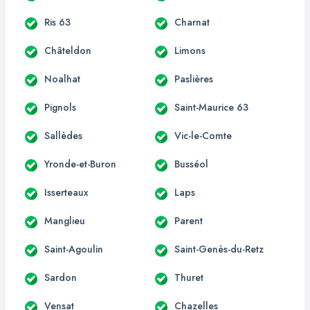
Ris 63
Charnat
Châteldon
Limons
Noalhat
Paslières
Pignols
Saint-Maurice 63
Sallèdes
Vic-le-Comte
Yronde-et-Buron
Busséol
Isserteaux
Laps
Manglieu
Parent
Saint-Agoulin
Saint-Genès-du-Retz
Sardon
Thuret
Vensat
Chazelles