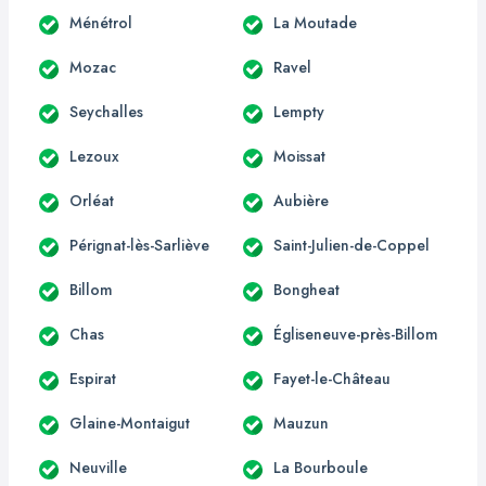
Ménétrol
La Moutade
Mozac
Ravel
Seychalles
Lempty
Lezoux
Moissat
Orléat
Aubière
Pérignat-lès-Sarliève
Saint-Julien-de-Coppel
Billom
Bongheat
Chas
Égliseneuve-près-Billom
Espirat
Fayet-le-Château
Glaine-Montaigut
Mauzun
Neuville
La Bourboule