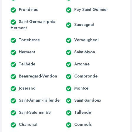
Prondines
Puy Saint-Gulmier
Saint-Germain-près-
Sauvagnat
Herment
Tortebesse
Verneugheol
Herment
Saint-Myon
Teilhède
Artonne
Beauregard-Vendon
Combronde
Joserand
Montcel
Saint-Amant-Tallende
Saint-Sandoux
Saint-Saturnin 63
Tallende
Chanonat
Cournols