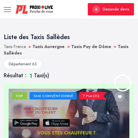
Demande devis
Liste des Taxis Sallèdes
Taxis France
>
Taxis Auvergne
>
Taxis Puy de Dôme
>
Taxis
Sallèdes
Département 63
Résultat :
Taxi(s)
1
TOP
TAXI CONVENTIONNÉ
7 PLACES