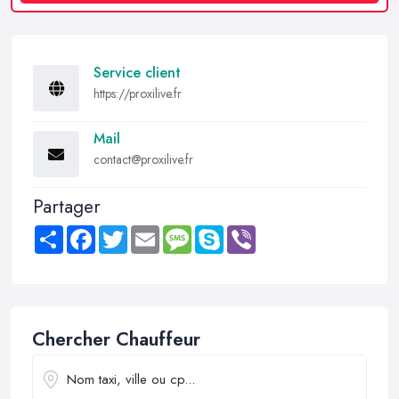
Service client
https://proxilive.fr
Mail
contact@proxilive.fr
Partager
Share
Facebook
Twitter
Email
Message
Skype
Viber
Chercher Chauffeur