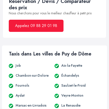
Réservation / Devis / Comparateur
des prix
Nous cherchons pour vous le meilleur chauffeur à petit prix
Appelez 09 88 29 01 98
Taxis dans Les villes de Puy de Dôme
Job
Aix-la-Fayette
Chambon-sur-Dolore
Échandelys
Fournols
Saulzet-le-Froid
Aydat
Veyre-Monton
Marsac-en-Livradois
La Renaudie