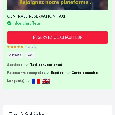
CENTRALE RESERVATION TAXI
Infos chauffeur
RÉSERVEZ CE CHAUFFEUR
5 étoiles
7 Places
Van
Services :
Taxi conventionné
Paiements acceptés :
Espèce
Carte bancaire
Langue(s) :
Taxi à Sallèdes