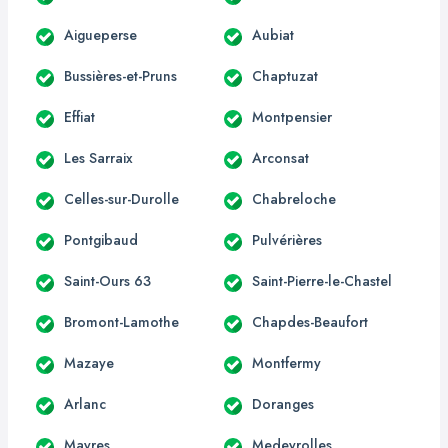
Aigueperse
Aubiat
Bussières-et-Pruns
Chaptuzat
Effiat
Montpensier
Les Sarraix
Arconsat
Celles-sur-Durolle
Chabreloche
Pontgibaud
Pulvérières
Saint-Ours 63
Saint-Pierre-le-Chastel
Bromont-Lamothe
Chapdes-Beaufort
Mazaye
Montfermy
Arlanc
Doranges
Mayres
Medeyrolles