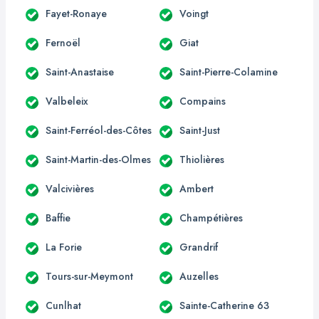
Fayet-Ronaye
Voingt
Fernoël
Giat
Saint-Anastaise
Saint-Pierre-Colamine
Valbeleix
Compains
Saint-Ferréol-des-Côtes
Saint-Just
Saint-Martin-des-Olmes
Thiolières
Valcivières
Ambert
Baffie
Champétières
La Forie
Grandrif
Tours-sur-Meymont
Auzelles
Cunlhat
Sainte-Catherine 63