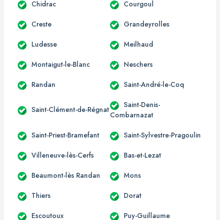
Chidrac
Courgoul
Creste
Grandeyrolles
Ludesse
Meilhaud
Montaigut-le-Blanc
Neschers
Randan
Saint-André-le-Coq
Saint-Denis-
Saint-Clément-de-Régnat
Combarnazat
Saint-Priest-Bramefant
Saint-Sylvestre-Pragoulin
Villeneuve-lès-Cerfs
Bas-et-Lezat
Beaumont-lès Randan
Mons
Thiers
Dorat
Escoutoux
Puy-Guillaume