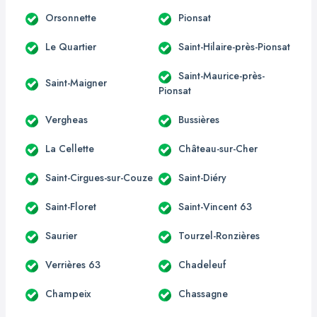
Orsonnette
Pionsat
Le Quartier
Saint-Hilaire-près-Pionsat
Saint-Maurice-près-
Saint-Maigner
Pionsat
Vergheas
Bussières
La Cellette
Château-sur-Cher
Saint-Cirgues-sur-Couze
Saint-Diéry
Saint-Floret
Saint-Vincent 63
Saurier
Tourzel-Ronzières
Verrières 63
Chadeleuf
Champeix
Chassagne