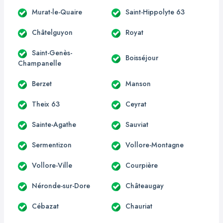
Murat-le-Quaire
Saint-Hippolyte 63
Châtelguyon
Royat
Saint-Genès-
Boisséjour
Champanelle
Berzet
Manson
Theix 63
Ceyrat
Sainte-Agathe
Sauviat
Sermentizon
Vollore-Montagne
Vollore-Ville
Courpière
Néronde-sur-Dore
Châteaugay
Cébazat
Chauriat