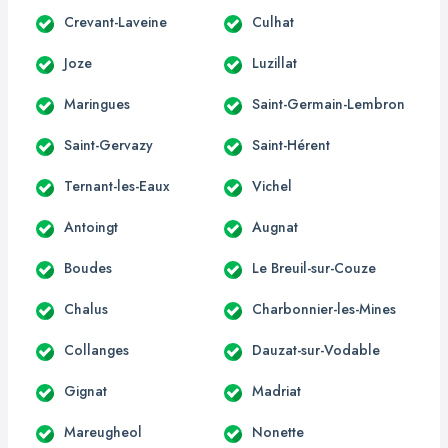
Crevant-Laveine
Culhat
Joze
Luzillat
Maringues
Saint-Germain-Lembron
Saint-Gervazy
Saint-Hérent
Ternant-les-Eaux
Vichel
Antoingt
Augnat
Boudes
Le Breuil-sur-Couze
Chalus
Charbonnier-les-Mines
Collanges
Dauzat-sur-Vodable
Gignat
Madriat
Mareugheol
Nonette