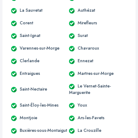
La Sauvetat
Authézat
Corent
Mirefleurs
Saint-Ignat
Surat
Varennes-sur-Morge
Chavaroux
Clerlande
Ennezat
Entraigues
Martres-sur-Morge
Le Vernet-Sainte-
Saint-Nectaire
Marguerite
Saint-Éloy-les-Mines
Youx
Montjoie
Ars-les-Favets
Buxières-sous-Montaigut
La Crouzille