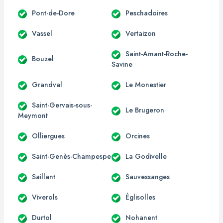
Pont-de-Dore
Peschadoires
Vassel
Vertaizon
Saint-Amant-Roche-
Bouzel
Savine
Grandval
Le Monestier
Saint-Gervais-sous-
Le Brugeron
Meymont
Olliergues
Orcines
Saint-Genès-Champespe
La Godivelle
Saillant
Sauvessanges
Viverols
Églisolles
Durtol
Nohanent