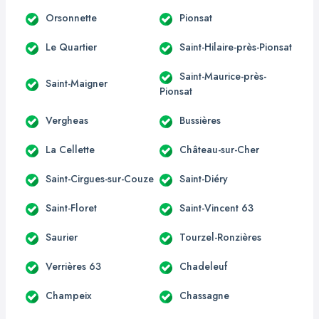
Orsonnette
Pionsat
Le Quartier
Saint-Hilaire-près-Pionsat
Saint-Maurice-près-
Saint-Maigner
Pionsat
Vergheas
Bussières
La Cellette
Château-sur-Cher
Saint-Cirgues-sur-Couze
Saint-Diéry
Saint-Floret
Saint-Vincent 63
Saurier
Tourzel-Ronzières
Verrières 63
Chadeleuf
Champeix
Chassagne