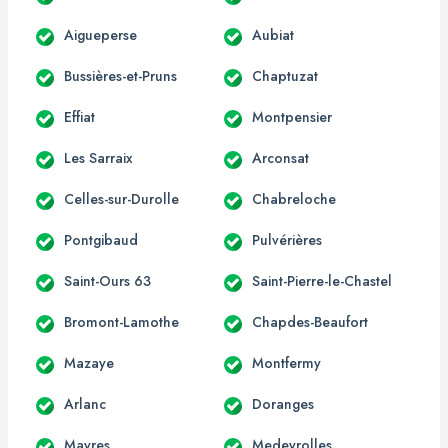
Aigueperse
Aubiat
Bussières-et-Pruns
Chaptuzat
Effiat
Montpensier
Les Sarraix
Arconsat
Celles-sur-Durolle
Chabreloche
Pontgibaud
Pulvérières
Saint-Ours 63
Saint-Pierre-le-Chastel
Bromont-Lamothe
Chapdes-Beaufort
Mazaye
Montfermy
Arlanc
Doranges
Mayres
Medeyrolles