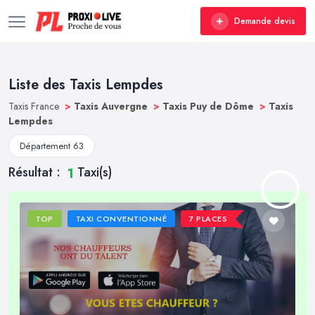
Demande devis
Liste des Taxis Lempdes
Taxis France
>
Taxis Auvergne
>
Taxis Puy de Dôme
>
Taxis
Lempdes
Département 63
Résultat :
Taxi(s)
1
TOP
TAXI CONVENTIONNÉ
7 PLACES