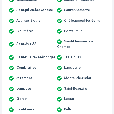
Saint-Julien-la-Geneste
Sauret-Besserve
Ayat-sur-Sioule
Châteauneuf-les-Bains
Gouttières
Pontaumur
Saint-Étienne-des-
Saint-Avit 63
Champs
Saint-Hilaire-les-Monges
Tralaigues
Combrailles
Landogne
Miremont
Montel-de-Gelat
Lempdes
Saint-Beauzire
Gerzat
Lussat
Saint-Laure
Bulhon