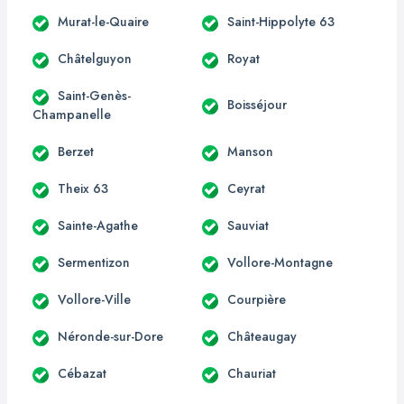
Murat-le-Quaire
Saint-Hippolyte 63
Châtelguyon
Royat
Saint-Genès-
Boisséjour
Champanelle
Berzet
Manson
Theix 63
Ceyrat
Sainte-Agathe
Sauviat
Sermentizon
Vollore-Montagne
Vollore-Ville
Courpière
Néronde-sur-Dore
Châteaugay
Cébazat
Chauriat