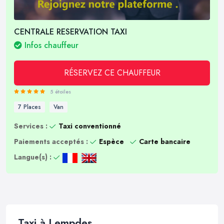
CENTRALE RESERVATION TAXI
Infos chauffeur
RÉSERVEZ CE CHAUFFEUR
5 étoiles
7 Places
Van
Services :
Taxi conventionné
Paiements acceptés :
Espèce
Carte bancaire
Langue(s) :
Taxi à Lempdes