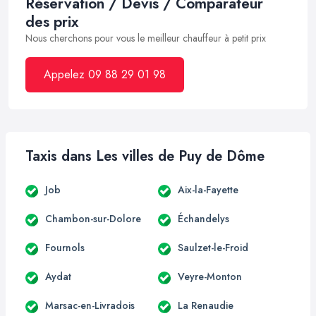
Réservation / Devis / Comparateur
des prix
Nous cherchons pour vous le meilleur chauffeur à petit prix
Appelez 09 88 29 01 98
Taxis dans Les villes de Puy de Dôme
Job
Aix-la-Fayette
Chambon-sur-Dolore
Échandelys
Fournols
Saulzet-le-Froid
Aydat
Veyre-Monton
Marsac-en-Livradois
La Renaudie