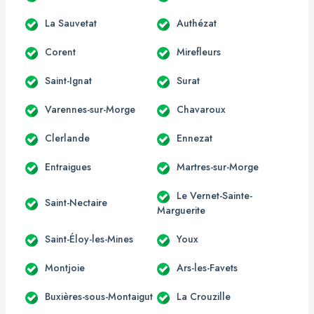
La Sauvetat
Authézat
Corent
Mirefleurs
Saint-Ignat
Surat
Varennes-sur-Morge
Chavaroux
Clerlande
Ennezat
Entraigues
Martres-sur-Morge
Le Vernet-Sainte-
Saint-Nectaire
Marguerite
Saint-Éloy-les-Mines
Youx
Montjoie
Ars-les-Favets
Buxières-sous-Montaigut
La Crouzille