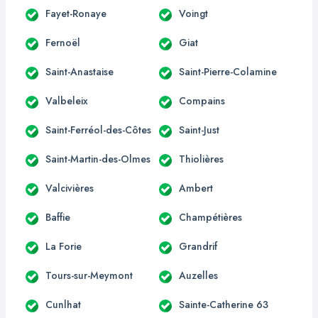
Fayet-Ronaye
Voingt
Fernoël
Giat
Saint-Anastaise
Saint-Pierre-Colamine
Valbeleix
Compains
Saint-Ferréol-des-Côtes
Saint-Just
Saint-Martin-des-Olmes
Thiolières
Valcivières
Ambert
Baffie
Champétières
La Forie
Grandrif
Tours-sur-Meymont
Auzelles
Cunlhat
Sainte-Catherine 63