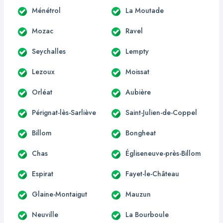
Ménétrol
La Moutade
Mozac
Ravel
Seychalles
Lempty
Lezoux
Moissat
Orléat
Aubière
Pérignat-lès-Sarliève
Saint-Julien-de-Coppel
Billom
Bongheat
Chas
Égliseneuve-près-Billom
Espirat
Fayet-le-Château
Glaine-Montaigut
Mauzun
Neuville
La Bourboule