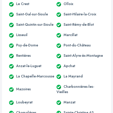
Le Crest
Olloix
Saint-Gal-sur-Sioule
Saint-Hilaire-la-Croix
Saint-Quintin-sur-Sioule
Saint-Rémy-de-Blot
Lisseuil
Marcillat
Puy-de-Dome
Pont-du-Château
Rentières
Saint-Alyre-ès-Montagne
Anzat-le-Luguet
Apchat
La Chapelle-Marcousse
La Mayrand
Charbonnières-les-
Mazoires
Vieilles
Loubeyrat
Manzat
Chamalières
Sainte-Christine 63