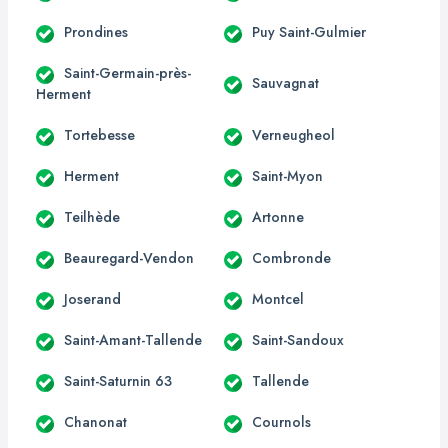
Prondines
Puy Saint-Gulmier
Saint-Germain-près-
Sauvagnat
Herment
Tortebesse
Verneugheol
Herment
Saint-Myon
Teilhède
Artonne
Beauregard-Vendon
Combronde
Joserand
Montcel
Saint-Amant-Tallende
Saint-Sandoux
Saint-Saturnin 63
Tallende
Chanonat
Cournols