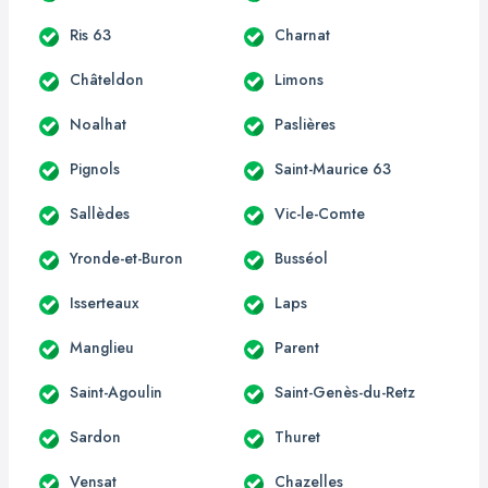
Ris 63
Charnat
Châteldon
Limons
Noalhat
Paslières
Pignols
Saint-Maurice 63
Sallèdes
Vic-le-Comte
Yronde-et-Buron
Busséol
Isserteaux
Laps
Manglieu
Parent
Saint-Agoulin
Saint-Genès-du-Retz
Sardon
Thuret
Vensat
Chazelles