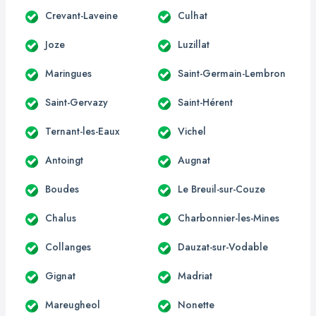
Crevant-Laveine
Culhat
Joze
Luzillat
Maringues
Saint-Germain-Lembron
Saint-Gervazy
Saint-Hérent
Ternant-les-Eaux
Vichel
Antoingt
Augnat
Boudes
Le Breuil-sur-Couze
Chalus
Charbonnier-les-Mines
Collanges
Dauzat-sur-Vodable
Gignat
Madriat
Mareugheol
Nonette