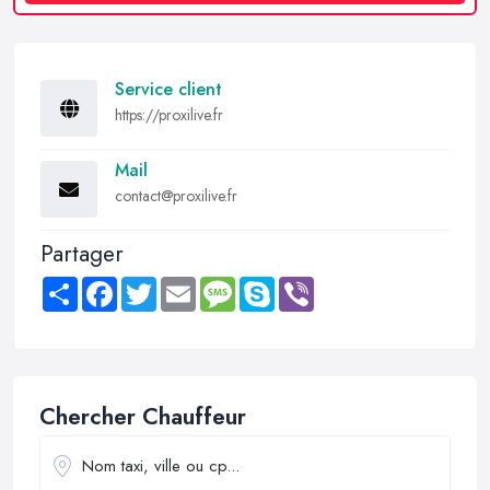
Service client
https://proxilive.fr
Mail
contact@proxilive.fr
Partager
Share
Facebook
Twitter
Email
Message
Skype
Viber
Chercher Chauffeur