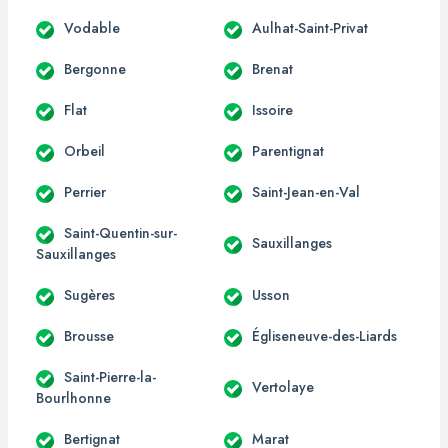
Vodable
Aulhat-Saint-Privat
Bergonne
Brenat
Flat
Issoire
Orbeil
Parentignat
Perrier
Saint-Jean-en-Val
Saint-Quentin-sur-
Sauxillanges
Sauxillanges
Sugères
Usson
Brousse
Égliseneuve-des-Liards
Saint-Pierre-la-
Vertolaye
Bourlhonne
Bertignat
Marat