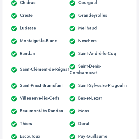
Chidrac
Courgoul
Creste
Grandeyrolles
Ludesse
Meilhaud
Montaigut-le-Blanc
Neschers
Randan
Saint-André-le-Coq
Saint-Denis-
Saint-Clément-de-Régnat
Combarnazat
Saint-Priest-Bramefant
Saint-Sylvestre-Pragoulin
Villeneuve-lès-Cerfs
Bas-et-Lezat
Beaumont-lès Randan
Mons
Thiers
Dorat
Escoutoux
Puy-Guillaume