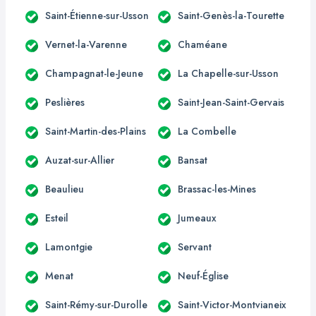
Saint-Étienne-sur-Usson
Saint-Genès-la-Tourette
Vernet-la-Varenne
Chaméane
Champagnat-le-Jeune
La Chapelle-sur-Usson
Peslières
Saint-Jean-Saint-Gervais
Saint-Martin-des-Plains
La Combelle
Auzat-sur-Allier
Bansat
Beaulieu
Brassac-les-Mines
Esteil
Jumeaux
Lamontgie
Servant
Menat
Neuf-Église
Saint-Rémy-sur-Durolle
Saint-Victor-Montvianeix