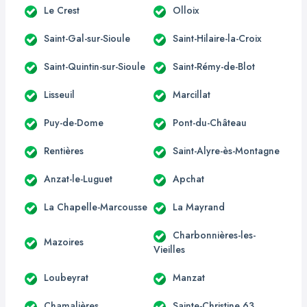
Le Crest
Olloix
Saint-Gal-sur-Sioule
Saint-Hilaire-la-Croix
Saint-Quintin-sur-Sioule
Saint-Rémy-de-Blot
Lisseuil
Marcillat
Puy-de-Dome
Pont-du-Château
Rentières
Saint-Alyre-ès-Montagne
Anzat-le-Luguet
Apchat
La Chapelle-Marcousse
La Mayrand
Charbonnières-les-
Mazoires
Vieilles
Loubeyrat
Manzat
Chamalières
Sainte-Christine 63