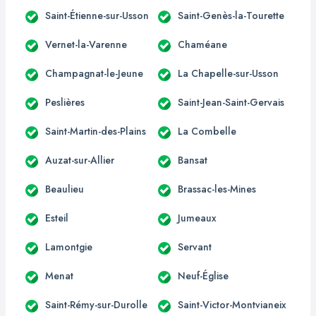
Saint-Étienne-sur-Usson
Saint-Genès-la-Tourette
Vernet-la-Varenne
Chaméane
Champagnat-le-Jeune
La Chapelle-sur-Usson
Peslières
Saint-Jean-Saint-Gervais
Saint-Martin-des-Plains
La Combelle
Auzat-sur-Allier
Bansat
Beaulieu
Brassac-les-Mines
Esteil
Jumeaux
Lamontgie
Servant
Menat
Neuf-Église
Saint-Rémy-sur-Durolle
Saint-Victor-Montvianeix