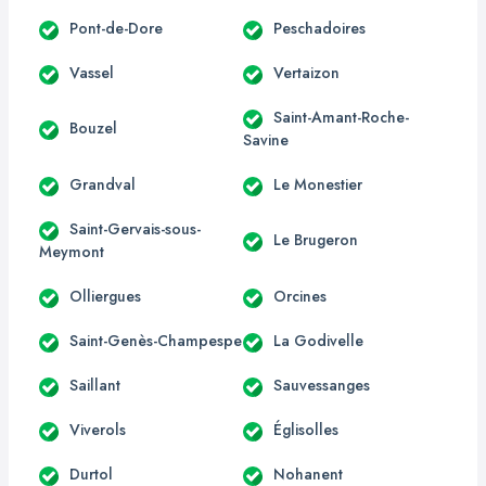
Pont-de-Dore
Peschadoires
Vassel
Vertaizon
Saint-Amant-Roche-
Bouzel
Savine
Grandval
Le Monestier
Saint-Gervais-sous-
Le Brugeron
Meymont
Olliergues
Orcines
Saint-Genès-Champespe
La Godivelle
Saillant
Sauvessanges
Viverols
Églisolles
Durtol
Nohanent