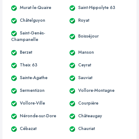
Murat-le-Quaire
Saint-Hippolyte 63
Châtelguyon
Royat
Saint-Genès-
Boisséjour
Champanelle
Berzet
Manson
Theix 63
Ceyrat
Sainte-Agathe
Sauviat
Sermentizon
Vollore-Montagne
Vollore-Ville
Courpière
Néronde-sur-Dore
Châteaugay
Cébazat
Chauriat