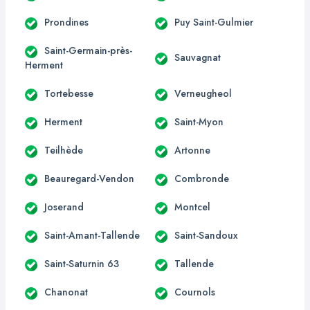
Prondines
Puy Saint-Gulmier
Saint-Germain-près-
Sauvagnat
Herment
Tortebesse
Verneugheol
Herment
Saint-Myon
Teilhède
Artonne
Beauregard-Vendon
Combronde
Joserand
Montcel
Saint-Amant-Tallende
Saint-Sandoux
Saint-Saturnin 63
Tallende
Chanonat
Cournols