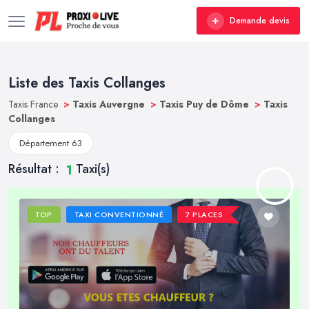
Demande devis
Liste des Taxis Collanges
Taxis France
>
Taxis Auvergne
>
Taxis Puy de Dôme
>
Taxis
Collanges
Département 63
Résultat :
Taxi(s)
1
TOP
TAXI CONVENTIONNÉ
7 PLACES