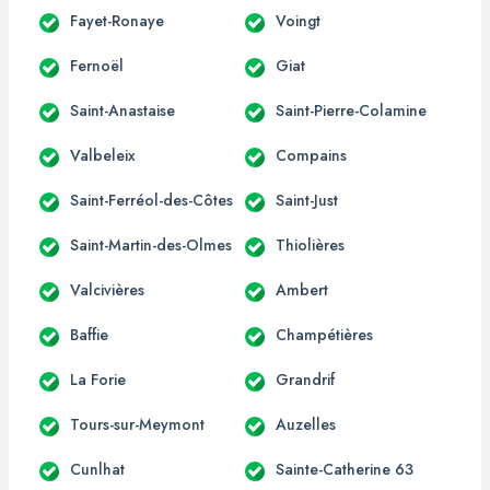
Fayet-Ronaye
Voingt
Fernoël
Giat
Saint-Anastaise
Saint-Pierre-Colamine
Valbeleix
Compains
Saint-Ferréol-des-Côtes
Saint-Just
Saint-Martin-des-Olmes
Thiolières
Valcivières
Ambert
Baffie
Champétières
La Forie
Grandrif
Tours-sur-Meymont
Auzelles
Cunlhat
Sainte-Catherine 63