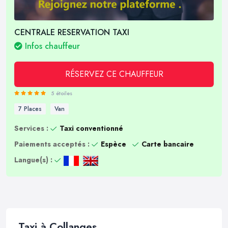
CENTRALE RESERVATION TAXI
Infos chauffeur
RÉSERVEZ CE CHAUFFEUR
5 étoiles
7 Places
Van
Services :
Taxi conventionné
Paiements acceptés :
Espèce
Carte bancaire
Langue(s) :
Taxi à Collanges