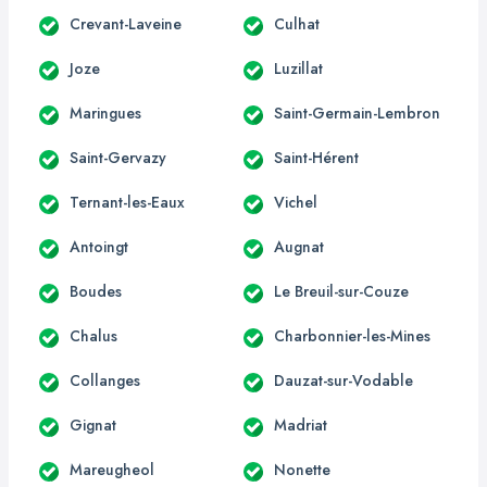
Crevant-Laveine
Culhat
Joze
Luzillat
Maringues
Saint-Germain-Lembron
Saint-Gervazy
Saint-Hérent
Ternant-les-Eaux
Vichel
Antoingt
Augnat
Boudes
Le Breuil-sur-Couze
Chalus
Charbonnier-les-Mines
Collanges
Dauzat-sur-Vodable
Gignat
Madriat
Mareugheol
Nonette