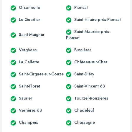
Orsonnette
Pionsat
Le Quartier
Saint-Hilaire-près-Pionsat
Saint-Maurice-près-
Saint-Maigner
Pionsat
Vergheas
Bussières
La Cellette
Château-sur-Cher
Saint-Cirgues-sur-Couze
Saint-Diéry
Saint-Floret
Saint-Vincent 63
Saurier
Tourzel-Ronzières
Verrières 63
Chadeleuf
Champeix
Chassagne