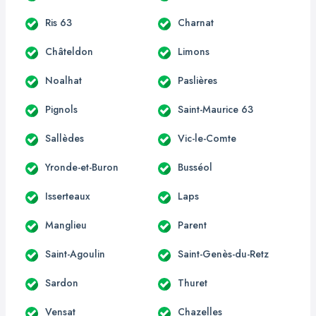
Ris 63
Charnat
Châteldon
Limons
Noalhat
Paslières
Pignols
Saint-Maurice 63
Sallèdes
Vic-le-Comte
Yronde-et-Buron
Busséol
Isserteaux
Laps
Manglieu
Parent
Saint-Agoulin
Saint-Genès-du-Retz
Sardon
Thuret
Vensat
Chazelles