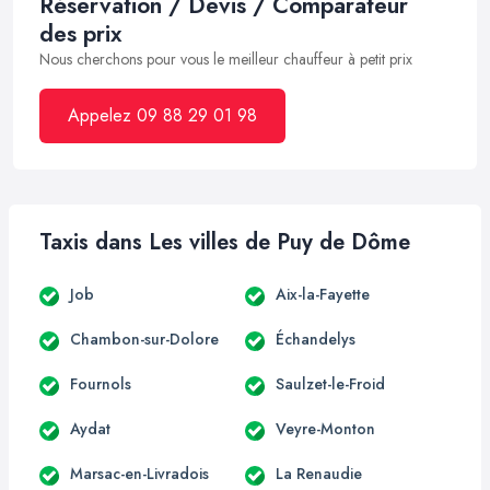
Réservation / Devis / Comparateur
des prix
Nous cherchons pour vous le meilleur chauffeur à petit prix
Appelez 09 88 29 01 98
Taxis dans Les villes de Puy de Dôme
Job
Aix-la-Fayette
Chambon-sur-Dolore
Échandelys
Fournols
Saulzet-le-Froid
Aydat
Veyre-Monton
Marsac-en-Livradois
La Renaudie