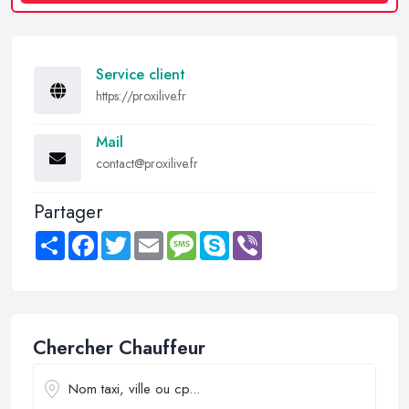
Service client
https://proxilive.fr
Mail
contact@proxilive.fr
Partager
Share
Facebook
Twitter
Email
Message
Skype
Viber
Chercher Chauffeur