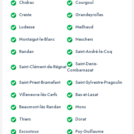
Chidrac
Courgoul
Creste
Grandeyrolles
Ludesse
Meilhaud
Montaigut-le-Blanc
Neschers
Randan
Saint-André-le-Coq
Saint-Denis-
Saint-Clément-de-Régnat
Combarnazat
Saint-Priest-Bramefant
Saint-Sylvestre-Pragoulin
Villeneuve-lès-Cerfs
Bas-et-Lezat
Beaumont-lès Randan
Mons
Thiers
Dorat
Escoutoux
Puy-Guillaume