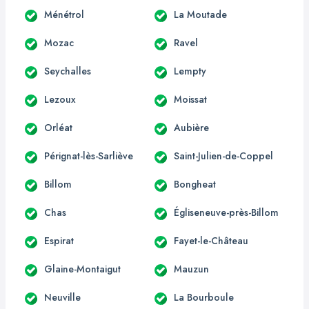
Ménétrol
La Moutade
Mozac
Ravel
Seychalles
Lempty
Lezoux
Moissat
Orléat
Aubière
Pérignat-lès-Sarliève
Saint-Julien-de-Coppel
Billom
Bongheat
Chas
Égliseneuve-près-Billom
Espirat
Fayet-le-Château
Glaine-Montaigut
Mauzun
Neuville
La Bourboule