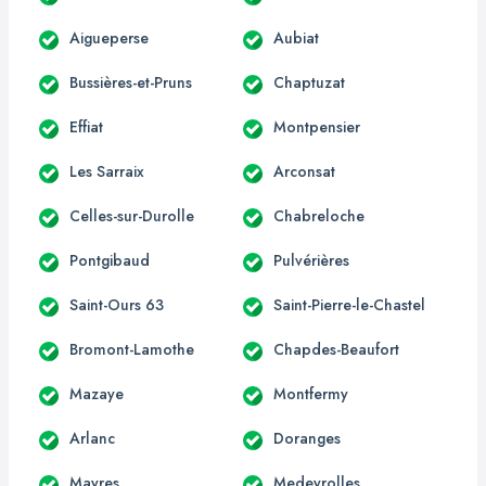
Aigueperse
Aubiat
Bussières-et-Pruns
Chaptuzat
Effiat
Montpensier
Les Sarraix
Arconsat
Celles-sur-Durolle
Chabreloche
Pontgibaud
Pulvérières
Saint-Ours 63
Saint-Pierre-le-Chastel
Bromont-Lamothe
Chapdes-Beaufort
Mazaye
Montfermy
Arlanc
Doranges
Mayres
Medeyrolles