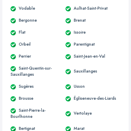
Vodable
Aulhat-Saint-Privat
Bergonne
Brenat
Flat
Issoire
Orbeil
Parentignat
Perrier
Saint-Jean-en-Val
Saint-Quentin-sur-
Sauxillanges
Sauxillanges
Sugères
Usson
Brousse
Égliseneuve-des-Liards
Saint-Pierre-la-
Vertolaye
Bourlhonne
Bertignat
Marat