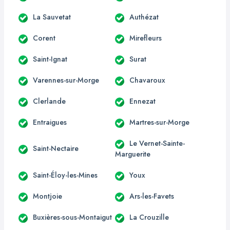
La Sauvetat
Authézat
Corent
Mirefleurs
Saint-Ignat
Surat
Varennes-sur-Morge
Chavaroux
Clerlande
Ennezat
Entraigues
Martres-sur-Morge
Le Vernet-Sainte-
Saint-Nectaire
Marguerite
Saint-Éloy-les-Mines
Youx
Montjoie
Ars-les-Favets
Buxières-sous-Montaigut
La Crouzille