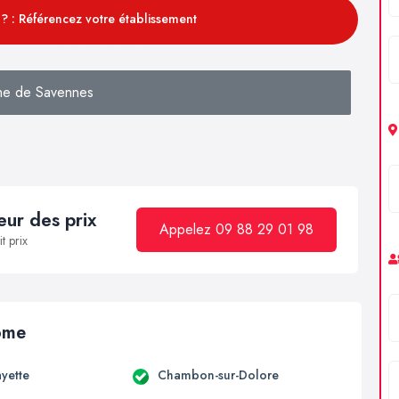
? : Référencez votre établissement
he de Savennes
ur des prix
Appelez 09 88 29 01 98
t prix
Dôme
ayette
Chambon-sur-Dolore