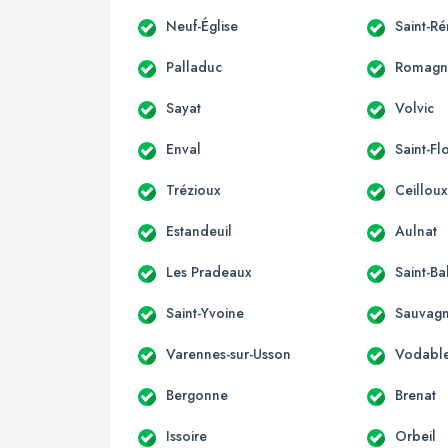
Neuf-Église
Saint-R
Palladuc
Romagn
Sayat
Volvic
Enval
Saint-Fl
Trézioux
Ceillou
Estandeuil
Aulnat
Les Pradeaux
Saint-Ba
Saint-Yvoine
Sauvagn
Varennes-sur-Usson
Vodabl
Bergonne
Brenat
Issoire
Orbeil