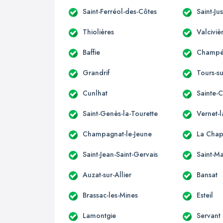
Saint-Ferréol-des-Côtes
Saint-Jus
Thiolières
Valciviè
Baffie
Champét
Grandrif
Tours-s
Cunlhat
Sainte-
Saint-Genès-la-Tourette
Vernet-
Champagnat-le-Jeune
La Chap
Saint-Jean-Saint-Gervais
Saint-Ma
Auzat-sur-Allier
Bansat
Brassac-les-Mines
Esteil
Lamontgie
Servant