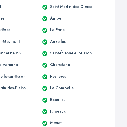
t
Saint-Martin-des-Olmes
res
Ambert
ières
La Forie
ur-Meymont
Auzelles
Catherine 63
Saint-Étienne-sur-Usson
la-Varenne
Chaméane
elle-sur-Usson
Peslières
rtin-des-Plains
La Combelle
Beaulieu
Jumeaux
Menat