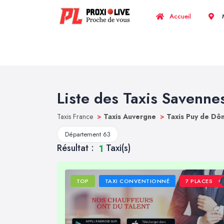
Accueil
M
Liste des Taxis Savenne
Taxis France
>
Taxis Auvergne
>
Taxis Puy de D
Département 63
Résultat :
Taxi(s)
1
TOP
TAXI CONVENTIONNÉ
7 PLACES