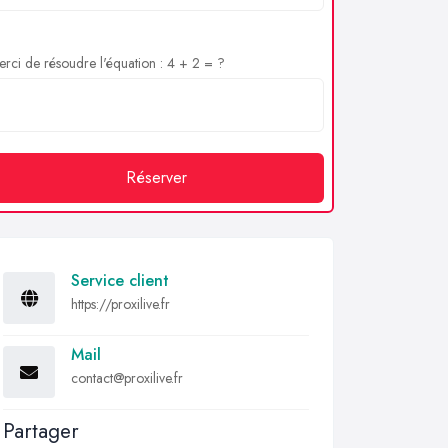
rci de résoudre l'équation : 4 + 2 = ?
Réserver
Service client
https://proxilive.fr
Mail
contact@proxilive.fr
Partager