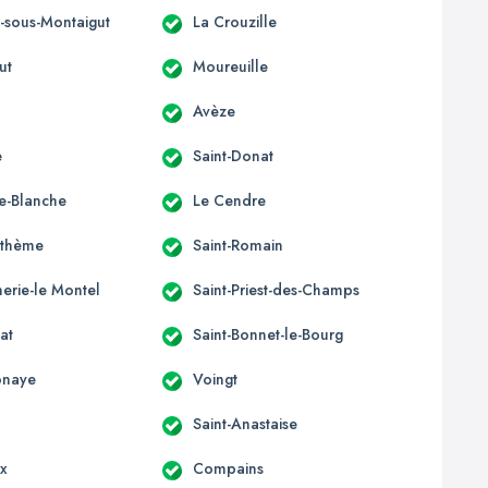
s-sous-Montaigut
La Crouzille
ut
Moureuille
Avèze
e
Saint-Donat
e-Blanche
Le Cendre
nthème
Saint-Romain
erie-le Montel
Saint-Priest-des-Champs
at
Saint-Bonnet-le-Bourg
onaye
Voingt
Saint-Anastaise
ix
Compains