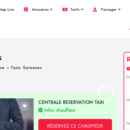
ap Live
Annuaires
Tarifs
Passager
s
R
ôme
>
Taxis Savennes
D
H
CENTRALE RESERVATION TAXI
Infos chauffeur
N
RÉSERVEZ CE CHAUFFEUR