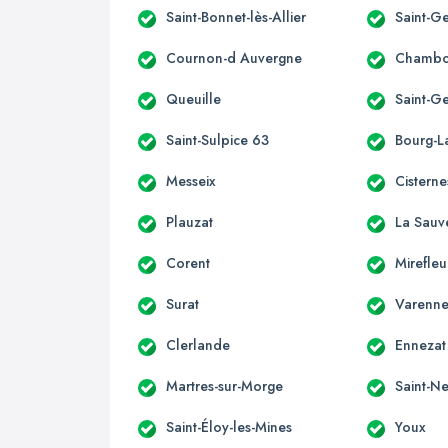
Saint-Bonnet-lès-Allier
Saint-Ge
Cournon-d Auvergne
Chambo
Queuille
Saint-G
Saint-Sulpice 63
Bourg-La
Messeix
Cisterne
Plauzat
La Sauv
Corent
Mirefleu
Surat
Varenne
Clerlande
Ennezat
Martres-sur-Morge
Saint-Ne
Saint-Éloy-les-Mines
Youx