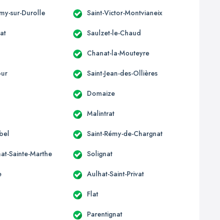
émy-sur-Durolle
Saint-Victor-Montvianeix
at
Saulzet-le-Chaud
Chanat-la-Mouteyre
our
Saint-Jean-des-Ollières
x
Domaize
Malintrat
bel
Saint-Rémy-de-Chargnat
at-Sainte-Marthe
Solignat
e
Aulhat-Saint-Privat
Flat
Parentignat