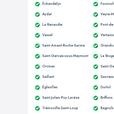
Échandelys
Fournol
Aydat
Veyre-
La Renaudie
Pont-de
Vassel
Vertaiz
Saint-Amant-Roche-Savine
Grandv
Saint-Gervais-sous-Meymont
Le Brug
Orcines
Saint-
Saillant
Sauvess
Églisolles
Durtol
Saint-Julien-Puy-Lavèze
Briffons
Trémouille-Saint-Loup
Bagnols