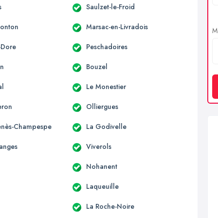
s
Saulzet-le-Froid
Monton
Marsac-en-Livradois
Me
-Dore
Peschadoires
on
Bouzel
al
Le Monestier
eron
Olliergues
Genès-Champespe
La Godivelle
anges
Viverols
Nohanent
Laqueuille
La Roche-Noire