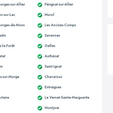
orges-sur-Allier
Pérignat-sur-Allier
n-sur-Lac
Murol
eorges-de-Mons
Les Ancizes-Comps
stic
Savennes
s-la-Forêt
Gelles
etat
Authézat
rs
Saint-Ignat
s-sur-Morge
Chavaroux
Entraigues
ctaire
Le Vernet-Sainte-Marguerite
Montjoie