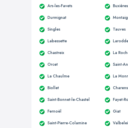
Ars-les-Favets
Buxière
Durmignat
Montaig
Singles
Tauves
Labessette
Larodd
Chastreix
La Roch
Orcet
Saint-A
La Chaulme
La Monn
Biollet
Charens
Saint-Bonnet-le-Chastel
Fayet-R
Fernoël
Giat
Saint-Pierre-Colamine
Valbele