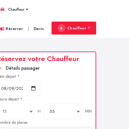
Chauffeur
Chauffeur ?
|
Réserver
Devis
éservez votre Chauffeur
Détails passager
ate départ *
eure départ *
H
MIN
ombre de places