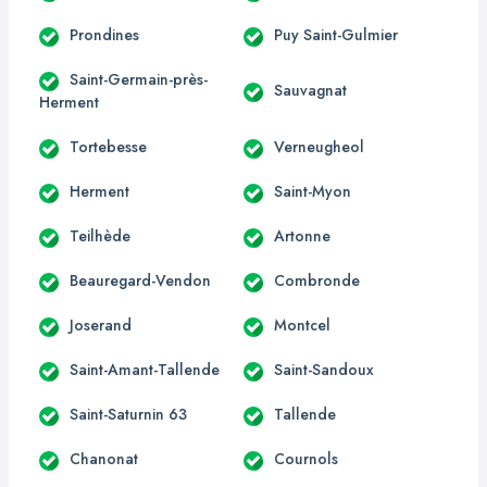
Prondines
Puy Saint-Gulmier
Saint-Germain-près-
Sauvagnat
Herment
Tortebesse
Verneugheol
Herment
Saint-Myon
Teilhède
Artonne
Beauregard-Vendon
Combronde
Joserand
Montcel
Saint-Amant-Tallende
Saint-Sandoux
Saint-Saturnin 63
Tallende
Chanonat
Cournols