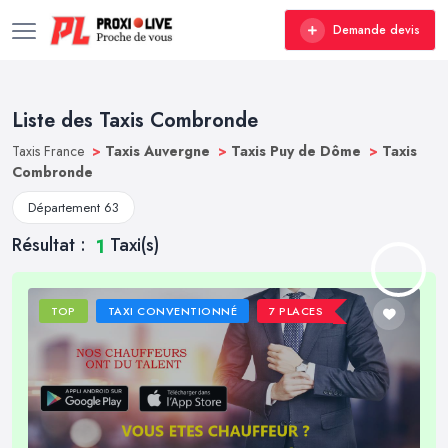
Demande devis
Liste des Taxis Combronde
Taxis France
>
Taxis Auvergne
>
Taxis Puy de Dôme
>
Taxis
Combronde
Département 63
Résultat :
Taxi(s)
1
TOP
TAXI CONVENTIONNÉ
7 PLACES