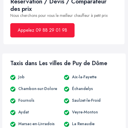
Réservation / Devis / Comparateur
des prix
Nous cherchons pour vous le meilleur chauffeur à petit prix
Appelez 09 88 29 01 98
Taxis dans Les villes de Puy de Dôme
Job
Aix-la-Fayette
Chambon-sur-Dolore
Échandelys
Fournols
Saulzet-le-Froid
Aydat
Veyre-Monton
Marsac-en-Livradois
La Renaudie