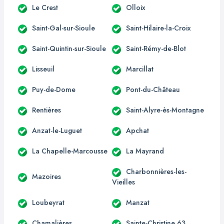
Le Crest
Olloix
Saint-Gal-sur-Sioule
Saint-Hilaire-la-Croix
Saint-Quintin-sur-Sioule
Saint-Rémy-de-Blot
Lisseuil
Marcillat
Puy-de-Dome
Pont-du-Château
Rentières
Saint-Alyre-ès-Montagne
Anzat-le-Luguet
Apchat
La Chapelle-Marcousse
La Mayrand
Charbonnières-les-
Mazoires
Vieilles
Loubeyrat
Manzat
Chamalières
Sainte-Christine 63