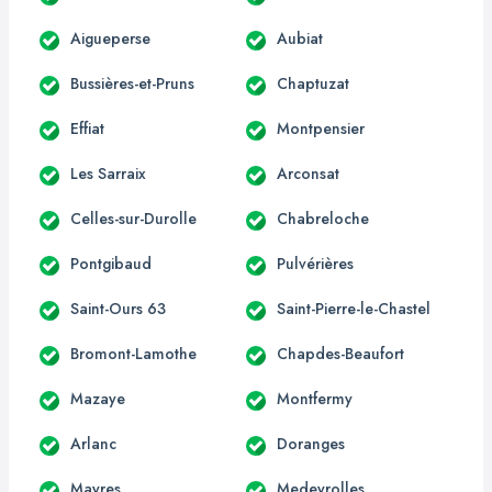
Aigueperse
Aubiat
Bussières-et-Pruns
Chaptuzat
Effiat
Montpensier
Les Sarraix
Arconsat
Celles-sur-Durolle
Chabreloche
Pontgibaud
Pulvérières
Saint-Ours 63
Saint-Pierre-le-Chastel
Bromont-Lamothe
Chapdes-Beaufort
Mazaye
Montfermy
Arlanc
Doranges
Mayres
Medeyrolles