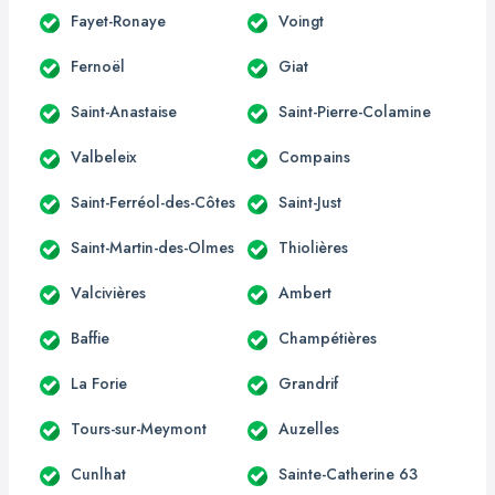
Fayet-Ronaye
Voingt
Fernoël
Giat
Saint-Anastaise
Saint-Pierre-Colamine
Valbeleix
Compains
Saint-Ferréol-des-Côtes
Saint-Just
Saint-Martin-des-Olmes
Thiolières
Valcivières
Ambert
Baffie
Champétières
La Forie
Grandrif
Tours-sur-Meymont
Auzelles
Cunlhat
Sainte-Catherine 63