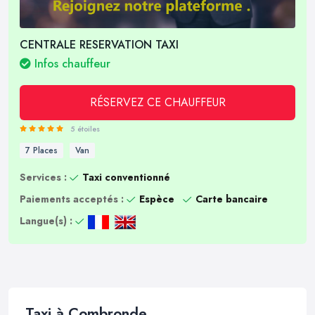
CENTRALE RESERVATION TAXI
Infos chauffeur
RÉSERVEZ CE CHAUFFEUR
5 étoiles
7 Places
Van
Services :
Taxi conventionné
Paiements acceptés :
Espèce
Carte bancaire
Langue(s) :
Taxi à Combronde