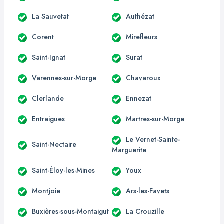
La Sauvetat
Authézat
Corent
Mirefleurs
Saint-Ignat
Surat
Varennes-sur-Morge
Chavaroux
Clerlande
Ennezat
Entraigues
Martres-sur-Morge
Le Vernet-Sainte-
Saint-Nectaire
Marguerite
Saint-Éloy-les-Mines
Youx
Montjoie
Ars-les-Favets
Buxières-sous-Montaigut
La Crouzille