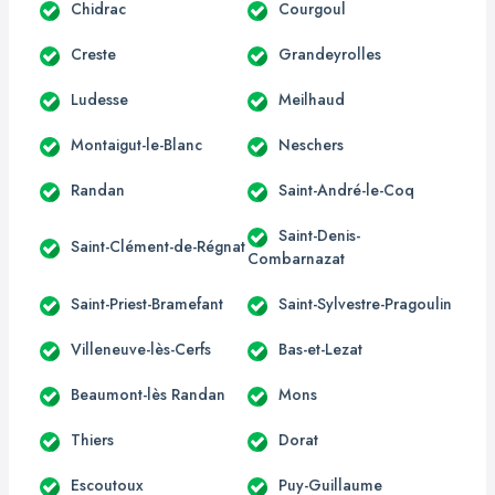
Chidrac
Courgoul
Creste
Grandeyrolles
Ludesse
Meilhaud
Montaigut-le-Blanc
Neschers
Randan
Saint-André-le-Coq
Saint-Denis-
Saint-Clément-de-Régnat
Combarnazat
Saint-Priest-Bramefant
Saint-Sylvestre-Pragoulin
Villeneuve-lès-Cerfs
Bas-et-Lezat
Beaumont-lès Randan
Mons
Thiers
Dorat
Escoutoux
Puy-Guillaume