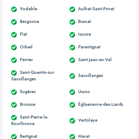
Vodable
Aulhat-Saint-Privat
Bergonne
Brenat
Flat
Issoire
Orbeil
Parentignat
Perrier
Saint-Jean-en-Val
Saint-Quentin-sur-
Sauxillanges
Sauxillanges
Sugères
Usson
Brousse
Égliseneuve-des-Liards
Saint-Pierre-la-
Vertolaye
Bourlhonne
Bertignat
Marat