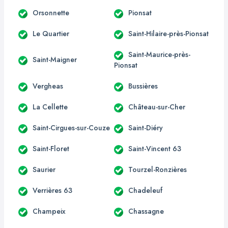
Orsonnette
Pionsat
Le Quartier
Saint-Hilaire-près-Pionsat
Saint-Maurice-près-
Saint-Maigner
Pionsat
Vergheas
Bussières
La Cellette
Château-sur-Cher
Saint-Cirgues-sur-Couze
Saint-Diéry
Saint-Floret
Saint-Vincent 63
Saurier
Tourzel-Ronzières
Verrières 63
Chadeleuf
Champeix
Chassagne