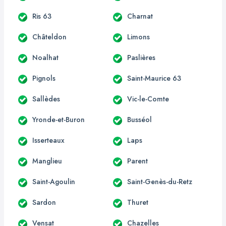
Ris 63
Charnat
Châteldon
Limons
Noalhat
Paslières
Pignols
Saint-Maurice 63
Sallèdes
Vic-le-Comte
Yronde-et-Buron
Busséol
Isserteaux
Laps
Manglieu
Parent
Saint-Agoulin
Saint-Genès-du-Retz
Sardon
Thuret
Vensat
Chazelles