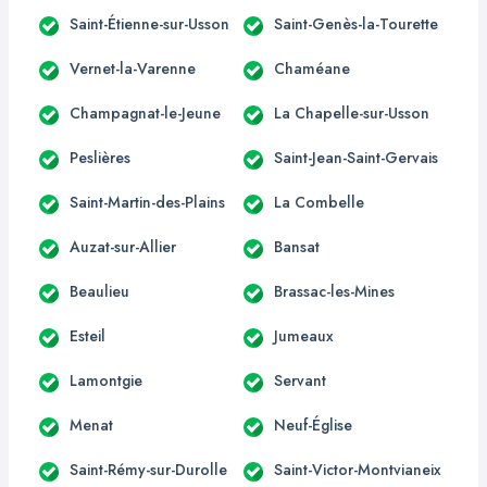
Saint-Étienne-sur-Usson
Saint-Genès-la-Tourette
Vernet-la-Varenne
Chaméane
Champagnat-le-Jeune
La Chapelle-sur-Usson
Peslières
Saint-Jean-Saint-Gervais
Saint-Martin-des-Plains
La Combelle
Auzat-sur-Allier
Bansat
Beaulieu
Brassac-les-Mines
Esteil
Jumeaux
Lamontgie
Servant
Menat
Neuf-Église
Saint-Rémy-sur-Durolle
Saint-Victor-Montvianeix