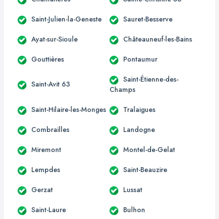
Saint-Julien-la-Geneste
Sauret-Besserve
Ayat-sur-Sioule
Châteauneuf-les-Bains
Gouttières
Pontaumur
Saint-Étienne-des-
Saint-Avit 63
Champs
Saint-Hilaire-les-Monges
Tralaigues
Combrailles
Landogne
Miremont
Montel-de-Gelat
Lempdes
Saint-Beauzire
Gerzat
Lussat
Saint-Laure
Bulhon