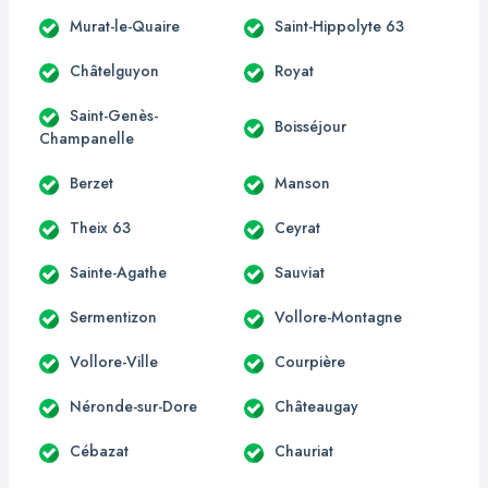
Murat-le-Quaire
Saint-Hippolyte 63
Châtelguyon
Royat
Saint-Genès-
Boisséjour
Champanelle
Berzet
Manson
Theix 63
Ceyrat
Sainte-Agathe
Sauviat
Sermentizon
Vollore-Montagne
Vollore-Ville
Courpière
Néronde-sur-Dore
Châteaugay
Cébazat
Chauriat