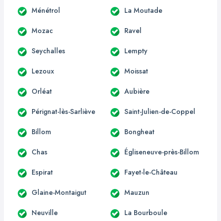
Ménétrol
La Moutade
Mozac
Ravel
Seychalles
Lempty
Lezoux
Moissat
Orléat
Aubière
Pérignat-lès-Sarliève
Saint-Julien-de-Coppel
Billom
Bongheat
Chas
Égliseneuve-près-Billom
Espirat
Fayet-le-Château
Glaine-Montaigut
Mauzun
Neuville
La Bourboule