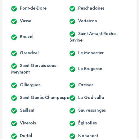
Pont-de-Dore
Peschadoires
Vassel
Vertaizon
Saint-Amant-Roche-
Bouzel
Savine
Grandval
Le Monestier
Saint-Gervais-sous-
Le Brugeron
Meymont
Olliergues
Orcines
Saint-Genès-Champespe
La Godivelle
Saillant
Sauvessanges
Viverols
Églisolles
Durtol
Nohanent