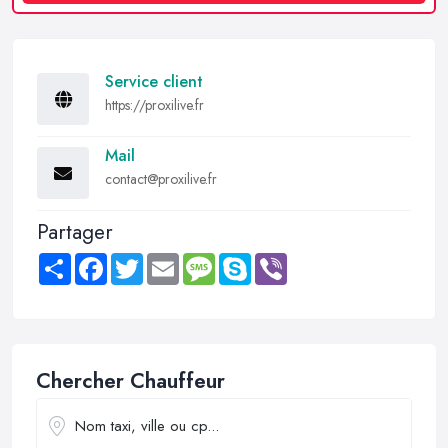
Service client
https://proxilive.fr
Mail
contact@proxilive.fr
Partager
Share
Facebook
Twitter
Email
Message
Skype
Viber
Chercher Chauffeur