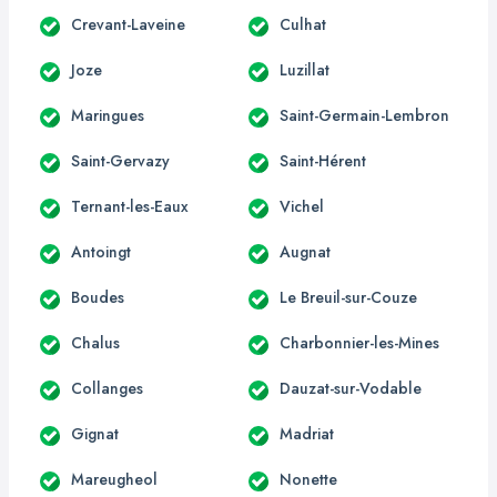
Crevant-Laveine
Culhat
Joze
Luzillat
Maringues
Saint-Germain-Lembron
Saint-Gervazy
Saint-Hérent
Ternant-les-Eaux
Vichel
Antoingt
Augnat
Boudes
Le Breuil-sur-Couze
Chalus
Charbonnier-les-Mines
Collanges
Dauzat-sur-Vodable
Gignat
Madriat
Mareugheol
Nonette