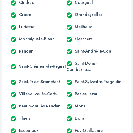
Chidrac
Courgoul
Creste
Grandeyrolles
Ludesse
Meilhaud
Montaigut-le-Blanc
Neschers
Randan
Saint-André-le-Coq
Saint-Denis-
Saint-Clément-de-Régnat
Combarnazat
Saint-Priest-Bramefant
Saint-Sylvestre-Pragoulin
Villeneuve-lès-Cerfs
Bas-et-Lezat
Beaumont-lès Randan
Mons
Thiers
Dorat
Escoutoux
Puy-Guillaume