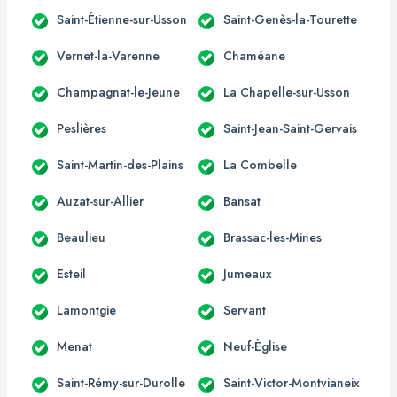
Saint-Étienne-sur-Usson
Saint-Genès-la-Tourette
Vernet-la-Varenne
Chaméane
Champagnat-le-Jeune
La Chapelle-sur-Usson
Peslières
Saint-Jean-Saint-Gervais
Saint-Martin-des-Plains
La Combelle
Auzat-sur-Allier
Bansat
Beaulieu
Brassac-les-Mines
Esteil
Jumeaux
Lamontgie
Servant
Menat
Neuf-Église
Saint-Rémy-sur-Durolle
Saint-Victor-Montvianeix