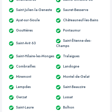
Saint-Julien-la-Geneste
Sauret-Besserve
Ayat-sur-Sioule
Châteauneuf-les-Bains
Gouttières
Pontaumur
Saint-Étienne-des-
Saint-Avit 63
Champs
Saint-Hilaire-les-Monges
Tralaigues
Combrailles
Landogne
Miremont
Montel-de-Gelat
Lempdes
Saint-Beauzire
Gerzat
Lussat
Saint-Laure
Bulhon