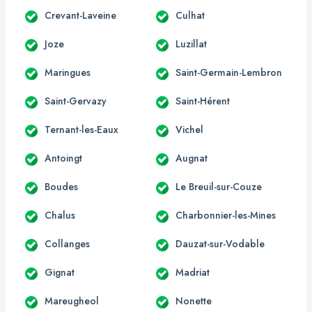
Crevant-Laveine
Culhat
Joze
Luzillat
Maringues
Saint-Germain-Lembron
Saint-Gervazy
Saint-Hérent
Ternant-les-Eaux
Vichel
Antoingt
Augnat
Boudes
Le Breuil-sur-Couze
Chalus
Charbonnier-les-Mines
Collanges
Dauzat-sur-Vodable
Gignat
Madriat
Mareugheol
Nonette