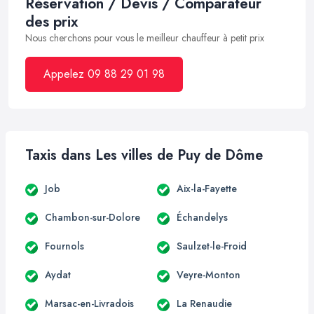
Réservation / Devis / Comparateur
des prix
Nous cherchons pour vous le meilleur chauffeur à petit prix
Appelez 09 88 29 01 98
Taxis dans Les villes de Puy de Dôme
Job
Aix-la-Fayette
Chambon-sur-Dolore
Échandelys
Fournols
Saulzet-le-Froid
Aydat
Veyre-Monton
Marsac-en-Livradois
La Renaudie