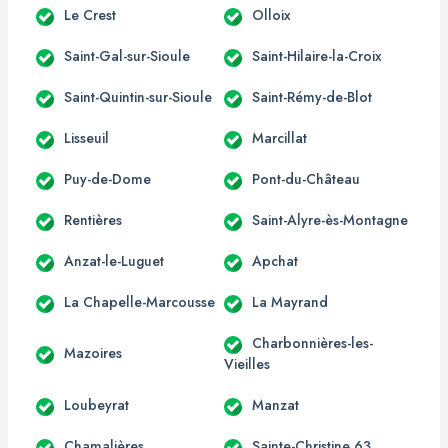
Le Crest
Olloix
Saint-Gal-sur-Sioule
Saint-Hilaire-la-Croix
Saint-Quintin-sur-Sioule
Saint-Rémy-de-Blot
Lisseuil
Marcillat
Puy-de-Dome
Pont-du-Château
Rentières
Saint-Alyre-ès-Montagne
Anzat-le-Luguet
Apchat
La Chapelle-Marcousse
La Mayrand
Charbonnières-les-
Mazoires
Vieilles
Loubeyrat
Manzat
Chamalières
Sainte-Christine 63