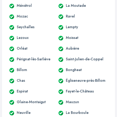
Ménétrol
La Moutade
Mozac
Ravel
Seychalles
Lempty
Lezoux
Moissat
Orléat
Aubière
Pérignat-lès-Sarliève
Saint-Julien-de-Coppel
Billom
Bongheat
Chas
Égliseneuve-près-Billom
Espirat
Fayet-le-Château
Glaine-Montaigut
Mauzun
Neuville
La Bourboule