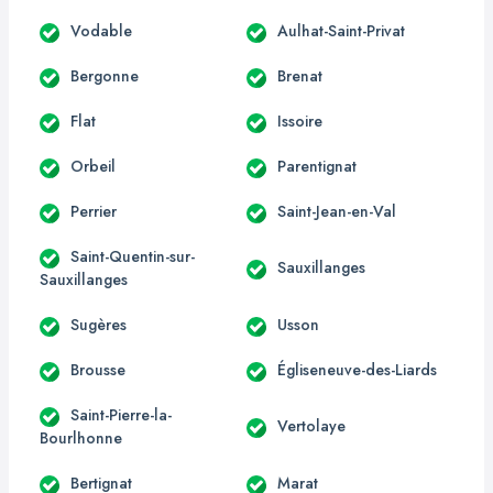
Vodable
Aulhat-Saint-Privat
Bergonne
Brenat
Flat
Issoire
Orbeil
Parentignat
Perrier
Saint-Jean-en-Val
Saint-Quentin-sur-
Sauxillanges
Sauxillanges
Sugères
Usson
Brousse
Égliseneuve-des-Liards
Saint-Pierre-la-
Vertolaye
Bourlhonne
Bertignat
Marat