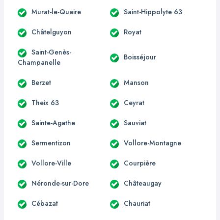
Murat-le-Quaire
Saint-Hippolyte 63
Châtelguyon
Royat
Saint-Genès-
Boisséjour
Champanelle
Berzet
Manson
Theix 63
Ceyrat
Sainte-Agathe
Sauviat
Sermentizon
Vollore-Montagne
Vollore-Ville
Courpière
Néronde-sur-Dore
Châteaugay
Cébazat
Chauriat