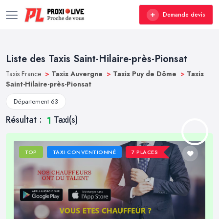
Demande devis
Liste des Taxis Saint-Hilaire-près-Pionsat
Taxis France
>
Taxis Auvergne
>
Taxis Puy de Dôme
>
Taxis
Saint-Hilaire-près-Pionsat
Département 63
Résultat :
Taxi(s)
1
TOP
TAXI CONVENTIONNÉ
7 PLACES