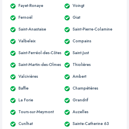
Fayet-Ronaye
Voingt
Fernoël
Giat
Saint-Anastaise
Saint-Pierre-Colamine
Valbeleix
Compains
Saint-Ferréol-des-Côtes
Saint-Just
Saint-Martin-des-Olmes
Thiolières
Valcivières
Ambert
Baffie
Champétières
La Forie
Grandrif
Tours-sur-Meymont
Auzelles
Cunlhat
Sainte-Catherine 63