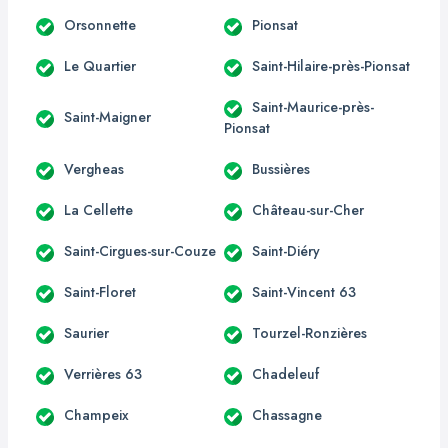
Orsonnette
Pionsat
Le Quartier
Saint-Hilaire-près-Pionsat
Saint-Maurice-près-
Saint-Maigner
Pionsat
Vergheas
Bussières
La Cellette
Château-sur-Cher
Saint-Cirgues-sur-Couze
Saint-Diéry
Saint-Floret
Saint-Vincent 63
Saurier
Tourzel-Ronzières
Verrières 63
Chadeleuf
Champeix
Chassagne