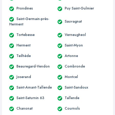
Prondines
Puy Saint-Gulmier
Saint-Germain-près-
Sauvagnat
Herment
Tortebesse
Verneugheol
Herment
Saint-Myon
Teilhède
Artonne
Beauregard-Vendon
Combronde
Joserand
Montcel
Saint-Amant-Tallende
Saint-Sandoux
Saint-Saturnin 63
Tallende
Chanonat
Cournols