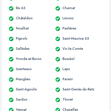
Ris 63
Charnat
Châteldon
Limons
Noalhat
Paslières
Pignols
Saint-Maurice 63
Sallèdes
Vic-le-Comte
Yronde-et-Buron
Busséol
Isserteaux
Laps
Manglieu
Parent
Saint-Agoulin
Saint-Genès-du-Retz
Sardon
Thuret
Vensat
Chazelles