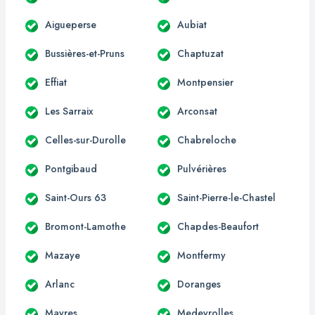
Aigueperse
Aubiat
Bussières-et-Pruns
Chaptuzat
Effiat
Montpensier
Les Sarraix
Arconsat
Celles-sur-Durolle
Chabreloche
Pontgibaud
Pulvérières
Saint-Ours 63
Saint-Pierre-le-Chastel
Bromont-Lamothe
Chapdes-Beaufort
Mazaye
Montfermy
Arlanc
Doranges
Mayres
Medeyrolles