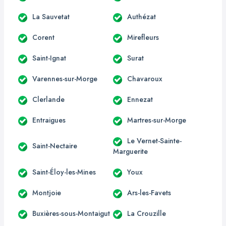
La Sauvetat
Authézat
Corent
Mirefleurs
Saint-Ignat
Surat
Varennes-sur-Morge
Chavaroux
Clerlande
Ennezat
Entraigues
Martres-sur-Morge
Le Vernet-Sainte-
Saint-Nectaire
Marguerite
Saint-Éloy-les-Mines
Youx
Montjoie
Ars-les-Favets
Buxières-sous-Montaigut
La Crouzille