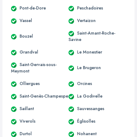
Pont-de-Dore
Peschadoires
Vassel
Vertaizon
Saint-Amant-Roche-
Bouzel
Savine
Grandval
Le Monestier
Saint-Gervais-sous-
Le Brugeron
Meymont
Olliergues
Orcines
Saint-Genès-Champespe
La Godivelle
Saillant
Sauvessanges
Viverols
Églisolles
Durtol
Nohanent