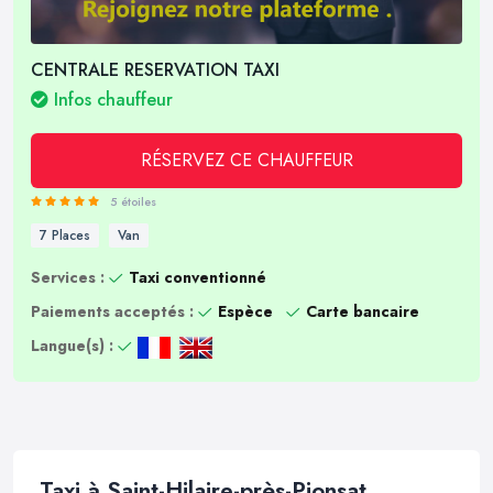
CENTRALE RESERVATION TAXI
Infos chauffeur
RÉSERVEZ CE CHAUFFEUR
5 étoiles
7 Places
Van
Services :
Taxi conventionné
Paiements acceptés :
Espèce
Carte bancaire
Langue(s) :
Taxi à Saint-Hilaire-près-Pionsat