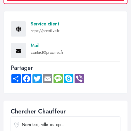
Service client
https://proxilive.fr
Mail
contact@proxilive.fr
Partager
Share
Facebook
Twitter
Email
Message
Skype
Viber
Chercher Chauffeur