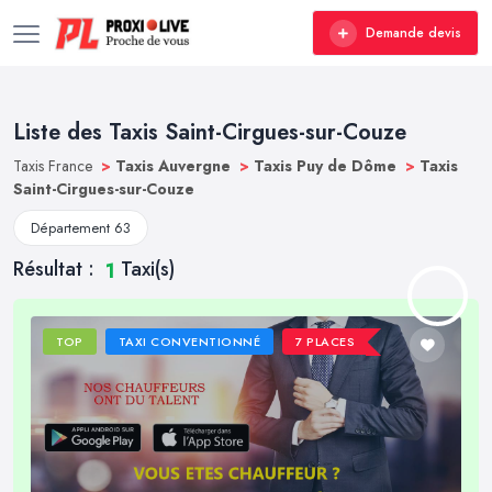
Demande devis
Liste des Taxis Saint-Cirgues-sur-Couze
Taxis France
>
Taxis Auvergne
>
Taxis Puy de Dôme
>
Taxis
Saint-Cirgues-sur-Couze
Département 63
Résultat :
Taxi(s)
1
TOP
TAXI CONVENTIONNÉ
7 PLACES