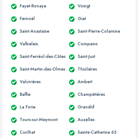
Fayet-Ronaye
Voingt
Fernoël
Giat
Saint-Anastaise
Saint-Pierre-Colamine
Valbeleix
Compains
Saint-Ferréol-des-Côtes
Saint-Just
Saint-Martin-des-Olmes
Thiolières
Valcivières
Ambert
Baffie
Champétières
La Forie
Grandrif
Tours-sur-Meymont
Auzelles
Cunlhat
Sainte-Catherine 63