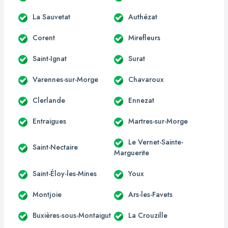
La Sauvetat
Authézat
Corent
Mirefleurs
Saint-Ignat
Surat
Varennes-sur-Morge
Chavaroux
Clerlande
Ennezat
Entraigues
Martres-sur-Morge
Le Vernet-Sainte-
Saint-Nectaire
Marguerite
Saint-Éloy-les-Mines
Youx
Montjoie
Ars-les-Favets
Buxières-sous-Montaigut
La Crouzille