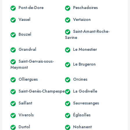
Pont-de-Dore
Peschadoires
Vassel
Vertaizon
Saint-Amant-Roche-
Bouzel
Savine
Grandval
Le Monestier
Saint-Gervais-sous-
Le Brugeron
Meymont
Olliergues
Orcines
Saint-Genès-Champespe
La Godivelle
Saillant
Sauvessanges
Viverols
Églisolles
Durtol
Nohanent