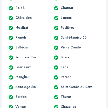
Ris 63
Charnat
Châteldon
Limons
Noalhat
Paslières
Pignols
Saint-Maurice 63
Sallèdes
Vic-le-Comte
Yronde-et-Buron
Busséol
Isserteaux
Laps
Manglieu
Parent
Saint-Agoulin
Saint-Genès-du-Retz
Sardon
Thuret
Vensat
Chazelles