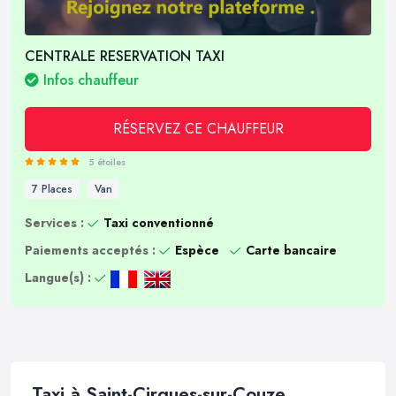
CENTRALE RESERVATION TAXI
Infos chauffeur
RÉSERVEZ CE CHAUFFEUR
5 étoiles
7 Places
Van
Services :
Taxi conventionné
Paiements acceptés :
Espèce
Carte bancaire
Langue(s) :
Taxi à Saint-Cirgues-sur-Couze