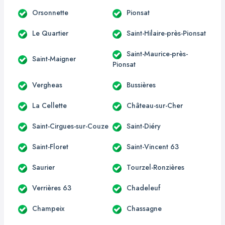
Orsonnette
Pionsat
Le Quartier
Saint-Hilaire-près-Pionsat
Saint-Maurice-près-
Saint-Maigner
Pionsat
Vergheas
Bussières
La Cellette
Château-sur-Cher
Saint-Cirgues-sur-Couze
Saint-Diéry
Saint-Floret
Saint-Vincent 63
Saurier
Tourzel-Ronzières
Verrières 63
Chadeleuf
Champeix
Chassagne