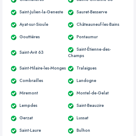
Saint-Julien-la-Geneste
Sauret-Besserve
Ayat-sur-Sioule
Châteauneuf-les-Bains
Gouttières
Pontaumur
Saint-Étienne-des-
Saint-Avit 63
Champs
Saint-Hilaire-les-Monges
Tralaigues
Combrailles
Landogne
Miremont
Montel-de-Gelat
Lempdes
Saint-Beauzire
Gerzat
Lussat
Saint-Laure
Bulhon