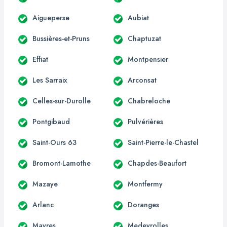
Aigueperse
Aubiat
Bussières-et-Pruns
Chaptuzat
Effiat
Montpensier
Les Sarraix
Arconsat
Celles-sur-Durolle
Chabreloche
Pontgibaud
Pulvérières
Saint-Ours 63
Saint-Pierre-le-Chastel
Bromont-Lamothe
Chapdes-Beaufort
Mazaye
Montfermy
Arlanc
Doranges
Mayres
Medeyrolles