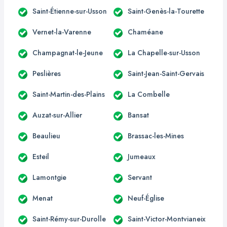
Saint-Étienne-sur-Usson
Saint-Genès-la-Tourette
Vernet-la-Varenne
Chaméane
Champagnat-le-Jeune
La Chapelle-sur-Usson
Peslières
Saint-Jean-Saint-Gervais
Saint-Martin-des-Plains
La Combelle
Auzat-sur-Allier
Bansat
Beaulieu
Brassac-les-Mines
Esteil
Jumeaux
Lamontgie
Servant
Menat
Neuf-Église
Saint-Rémy-sur-Durolle
Saint-Victor-Montvianeix