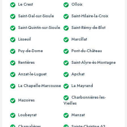
Le Crest
Olloix
Saint-Gal-sur-Sioule
Saint-Hilaire-la-Croix
Saint-Quintin-sur-Sioule
Saint-Rémy-de-Blot
Lisseuil
Marcillat
Puy-de-Dome
Pont-du-Château
Rentières
Saint-Alyre-ès-Montagne
Anzat-le-Luguet
Apchat
La Chapelle-Marcousse
La Mayrand
Charbonnières-les-
Mazoires
Vieilles
Loubeyrat
Manzat
Chamalières
Sainte-Christine 63