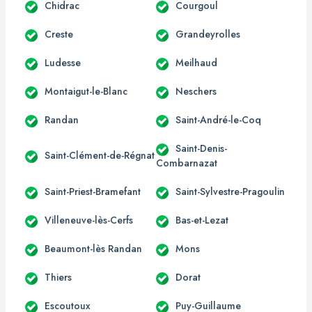
Chidrac
Courgoul
Creste
Grandeyrolles
Ludesse
Meilhaud
Montaigut-le-Blanc
Neschers
Randan
Saint-André-le-Coq
Saint-Denis-
Saint-Clément-de-Régnat
Combarnazat
Saint-Priest-Bramefant
Saint-Sylvestre-Pragoulin
Villeneuve-lès-Cerfs
Bas-et-Lezat
Beaumont-lès Randan
Mons
Thiers
Dorat
Escoutoux
Puy-Guillaume