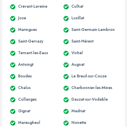
Crevant-Laveine
Culhat
Joze
Luzillat
Maringues
Saint-Germain-Lembron
Saint-Gervazy
Saint-Hérent
Ternant-les-Eaux
Vichel
Antoingt
Augnat
Boudes
Le Breuil-sur-Couze
Chalus
Charbonnier-les-Mines
Collanges
Dauzat-sur-Vodable
Gignat
Madriat
Mareugheol
Nonette