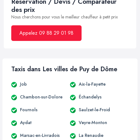
Réservation / Devis / Comparateur
des prix
Nous cherchons pour vous le meilleur chauffeur à petit prix
Appelez 09 88 29 01 98
Taxis dans Les villes de Puy de Dôme
Job
Aix-la-Fayette
Chambon-sur-Dolore
Échandelys
Fournols
Saulzet-le-Froid
Aydat
Veyre-Monton
Marsac-en-Livradois
La Renaudie