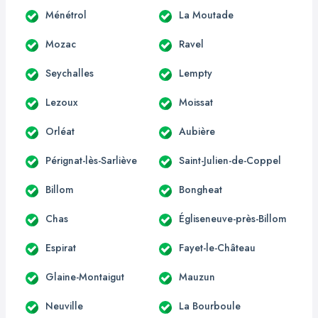
Ménétrol
La Moutade
Mozac
Ravel
Seychalles
Lempty
Lezoux
Moissat
Orléat
Aubière
Pérignat-lès-Sarliève
Saint-Julien-de-Coppel
Billom
Bongheat
Chas
Égliseneuve-près-Billom
Espirat
Fayet-le-Château
Glaine-Montaigut
Mauzun
Neuville
La Bourboule