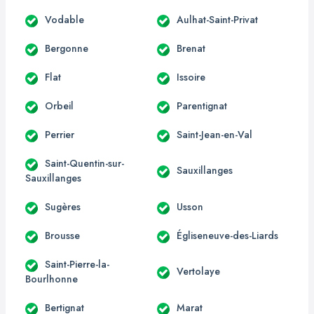
Vodable
Aulhat-Saint-Privat
Bergonne
Brenat
Flat
Issoire
Orbeil
Parentignat
Perrier
Saint-Jean-en-Val
Saint-Quentin-sur-
Sauxillanges
Sauxillanges
Sugères
Usson
Brousse
Égliseneuve-des-Liards
Saint-Pierre-la-
Vertolaye
Bourlhonne
Bertignat
Marat