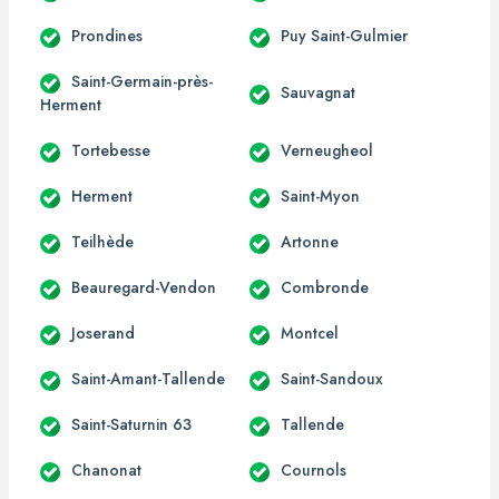
Prondines
Puy Saint-Gulmier
Saint-Germain-près-
Sauvagnat
Herment
Tortebesse
Verneugheol
Herment
Saint-Myon
Teilhède
Artonne
Beauregard-Vendon
Combronde
Joserand
Montcel
Saint-Amant-Tallende
Saint-Sandoux
Saint-Saturnin 63
Tallende
Chanonat
Cournols