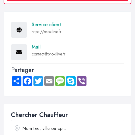
Service client
https://proxilive.fr
Mail
contact@proxilive.fr
Partager
Share
Facebook
Twitter
Email
Message
Skype
Viber
Chercher Chauffeur