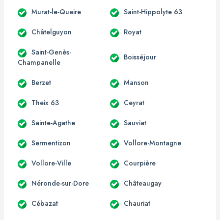
Murat-le-Quaire
Saint-Hippolyte 63
Châtelguyon
Royat
Saint-Genès-
Boisséjour
Champanelle
Berzet
Manson
Theix 63
Ceyrat
Sainte-Agathe
Sauviat
Sermentizon
Vollore-Montagne
Vollore-Ville
Courpière
Néronde-sur-Dore
Châteaugay
Cébazat
Chauriat