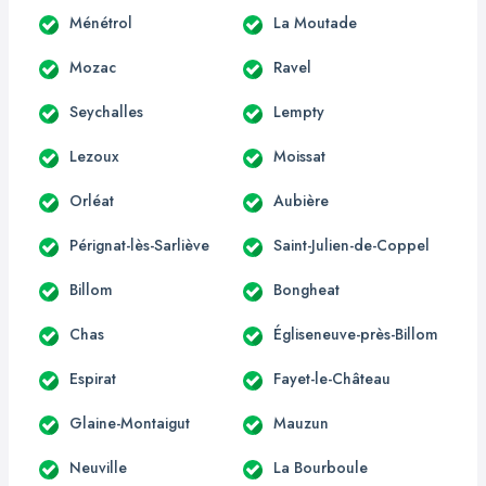
Ménétrol
La Moutade
Mozac
Ravel
Seychalles
Lempty
Lezoux
Moissat
Orléat
Aubière
Pérignat-lès-Sarliève
Saint-Julien-de-Coppel
Billom
Bongheat
Chas
Égliseneuve-près-Billom
Espirat
Fayet-le-Château
Glaine-Montaigut
Mauzun
Neuville
La Bourboule