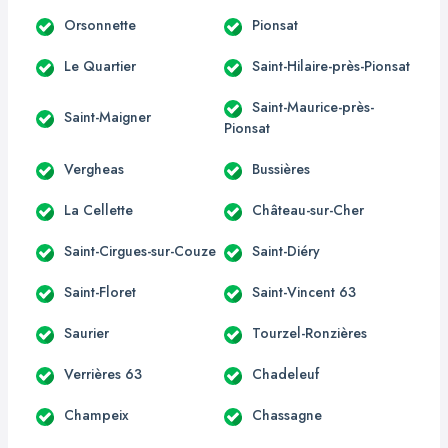
Orsonnette
Pionsat
Le Quartier
Saint-Hilaire-près-Pionsat
Saint-Maurice-près-
Saint-Maigner
Pionsat
Vergheas
Bussières
La Cellette
Château-sur-Cher
Saint-Cirgues-sur-Couze
Saint-Diéry
Saint-Floret
Saint-Vincent 63
Saurier
Tourzel-Ronzières
Verrières 63
Chadeleuf
Champeix
Chassagne