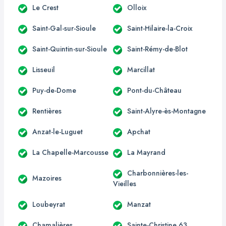
Le Crest
Olloix
Saint-Gal-sur-Sioule
Saint-Hilaire-la-Croix
Saint-Quintin-sur-Sioule
Saint-Rémy-de-Blot
Lisseuil
Marcillat
Puy-de-Dome
Pont-du-Château
Rentières
Saint-Alyre-ès-Montagne
Anzat-le-Luguet
Apchat
La Chapelle-Marcousse
La Mayrand
Charbonnières-les-
Mazoires
Vieilles
Loubeyrat
Manzat
Chamalières
Sainte-Christine 63