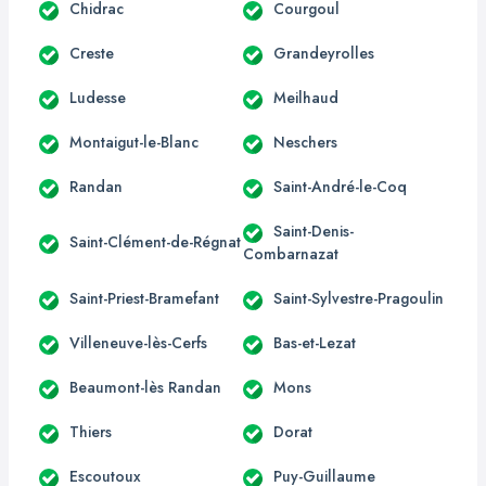
Chidrac
Courgoul
Creste
Grandeyrolles
Ludesse
Meilhaud
Montaigut-le-Blanc
Neschers
Randan
Saint-André-le-Coq
Saint-Denis-
Saint-Clément-de-Régnat
Combarnazat
Saint-Priest-Bramefant
Saint-Sylvestre-Pragoulin
Villeneuve-lès-Cerfs
Bas-et-Lezat
Beaumont-lès Randan
Mons
Thiers
Dorat
Escoutoux
Puy-Guillaume