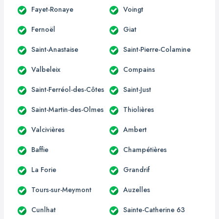
Fayet-Ronaye
Voingt
Fernoël
Giat
Saint-Anastaise
Saint-Pierre-Colamine
Valbeleix
Compains
Saint-Ferréol-des-Côtes
Saint-Just
Saint-Martin-des-Olmes
Thiolières
Valcivières
Ambert
Baffie
Champétières
La Forie
Grandrif
Tours-sur-Meymont
Auzelles
Cunlhat
Sainte-Catherine 63