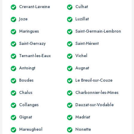
Crevant-Laveine
Culhat
Joze
Luzillat
Maringues
Saint-Germain-Lembron
Saint-Gervazy
Saint-Hérent
Ternant-les-Eaux
Vichel
Antoingt
Augnat
Boudes
Le Breuil-sur-Couze
Chalus
Charbonnier-les-Mines
Collanges
Dauzat-sur-Vodable
Gignat
Madriat
Mareugheol
Nonette