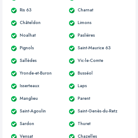
Ris 63
Charnat
Châteldon
Limons
Noalhat
Paslières
Pignols
Saint-Maurice 63
Sallèdes
Vic-le-Comte
Yronde-et-Buron
Busséol
Isserteaux
Laps
Manglieu
Parent
Saint-Agoulin
Saint-Genès-du-Retz
Sardon
Thuret
Vensat
Chazelles