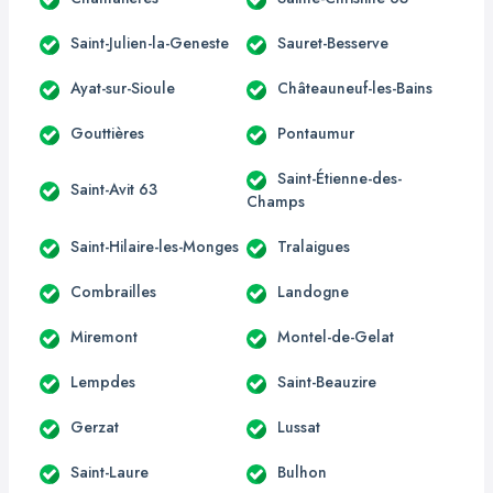
Saint-Julien-la-Geneste
Sauret-Besserve
Ayat-sur-Sioule
Châteauneuf-les-Bains
Gouttières
Pontaumur
Saint-Étienne-des-
Saint-Avit 63
Champs
Saint-Hilaire-les-Monges
Tralaigues
Combrailles
Landogne
Miremont
Montel-de-Gelat
Lempdes
Saint-Beauzire
Gerzat
Lussat
Saint-Laure
Bulhon