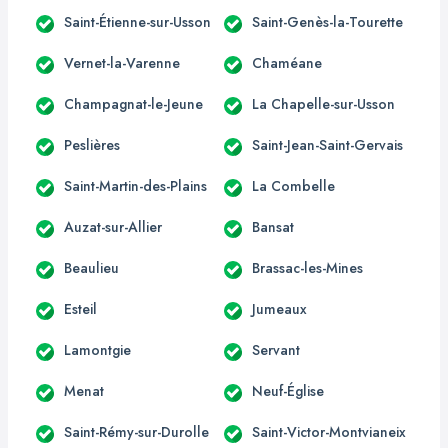
Saint-Étienne-sur-Usson
Saint-Genès-la-Tourette
Vernet-la-Varenne
Chaméane
Champagnat-le-Jeune
La Chapelle-sur-Usson
Peslières
Saint-Jean-Saint-Gervais
Saint-Martin-des-Plains
La Combelle
Auzat-sur-Allier
Bansat
Beaulieu
Brassac-les-Mines
Esteil
Jumeaux
Lamontgie
Servant
Menat
Neuf-Église
Saint-Rémy-sur-Durolle
Saint-Victor-Montvianeix