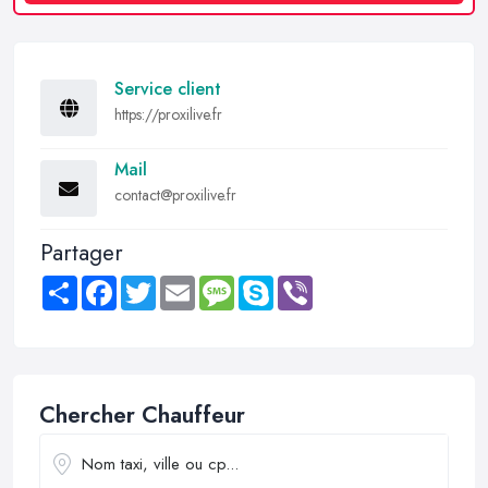
Service client
https://proxilive.fr
Mail
contact@proxilive.fr
Partager
Share
Facebook
Twitter
Email
Message
Skype
Viber
Chercher Chauffeur