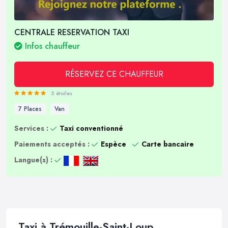
CENTRALE RESERVATION TAXI
Infos chauffeur
RÉSERVEZ CE CHAUFFEUR
5 étoiles
7 Places
Van
Services :
Taxi conventionné
Paiements acceptés :
Espèce
Carte bancaire
Langue(s) :
Taxi à Trémouille-Saint-Loup