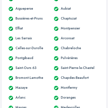
Aigueperse
Aubiat
Bussières-et-Pruns
Chaptuzat
Effiat
Montpensier
Les Sarraix
Arconsat
Celles-sur-Durolle
Chabreloche
Pontgibaud
Pulvérières
Saint-Ours 63
Saint-Pierre-le-Chastel
Bromont-Lamothe
Chapdes-Beaufort
Mazaye
Montfermy
Arlanc
Doranges
Mayres
Medeyrolles