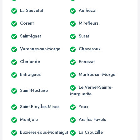
La Sauvetat
Authézat
Corent
Mirefleurs
Saint-Ignat
Surat
Varennes-sur-Morge
Chavaroux
Clerlande
Ennezat
Entraigues
Martres-sur-Morge
Le Vernet-Sainte-
Saint-Nectaire
Marguerite
Saint-Éloy-les-Mines
Youx
Montjoie
Ars-les-Favets
Buxières-sous-Montaigut
La Crouzille