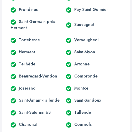
Prondines
Puy Saint-Gulmier
Saint-Germain-près-
Sauvagnat
Herment
Tortebesse
Verneugheol
Herment
Saint-Myon
Teilhède
Artonne
Beauregard-Vendon
Combronde
Joserand
Montcel
Saint-Amant-Tallende
Saint-Sandoux
Saint-Saturnin 63
Tallende
Chanonat
Cournols