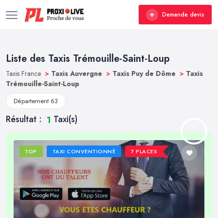
Demande devis
Liste des Taxis Trémouille-Saint-Loup
Taxis France
>
Taxis Auvergne
>
Taxis Puy de Dôme
>
Taxis
Trémouille-Saint-Loup
Département 63
Résultat :
Taxi(s)
1
TOP
TAXI CONVENTIONNÉ
7 PLACES