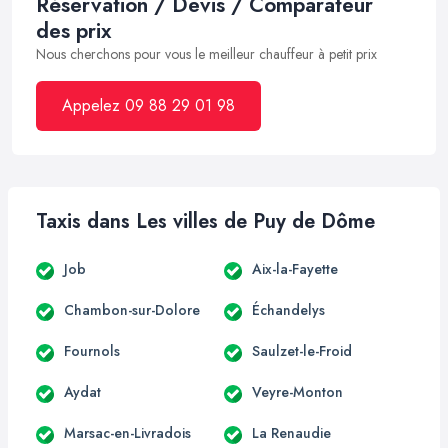
Réservation / Devis / Comparateur
des prix
Nous cherchons pour vous le meilleur chauffeur à petit prix
Appelez 09 88 29 01 98
Taxis dans Les villes de Puy de Dôme
Job
Aix-la-Fayette
Chambon-sur-Dolore
Échandelys
Fournols
Saulzet-le-Froid
Aydat
Veyre-Monton
Marsac-en-Livradois
La Renaudie