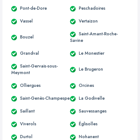
Pont-de-Dore
Peschadoires
Vassel
Vertaizon
Saint-Amant-Roche-
Bouzel
Savine
Grandval
Le Monestier
Saint-Gervais-sous-
Le Brugeron
Meymont
Olliergues
Orcines
Saint-Genès-Champespe
La Godivelle
Saillant
Sauvessanges
Viverols
Églisolles
Durtol
Nohanent