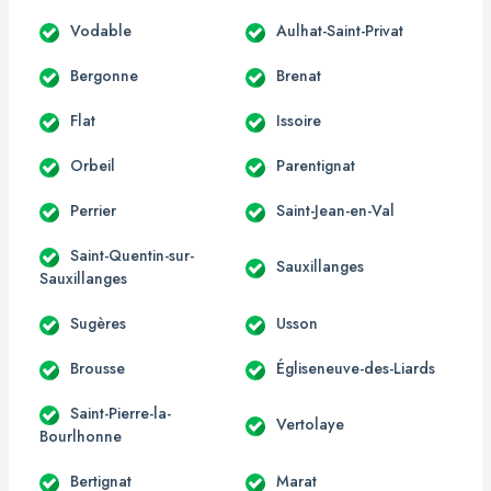
Vodable
Aulhat-Saint-Privat
Bergonne
Brenat
Flat
Issoire
Orbeil
Parentignat
Perrier
Saint-Jean-en-Val
Saint-Quentin-sur-
Sauxillanges
Sauxillanges
Sugères
Usson
Brousse
Égliseneuve-des-Liards
Saint-Pierre-la-
Vertolaye
Bourlhonne
Bertignat
Marat