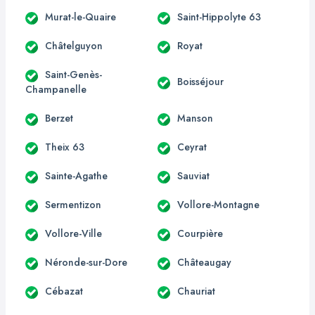
Murat-le-Quaire
Saint-Hippolyte 63
Châtelguyon
Royat
Saint-Genès-
Boisséjour
Champanelle
Berzet
Manson
Theix 63
Ceyrat
Sainte-Agathe
Sauviat
Sermentizon
Vollore-Montagne
Vollore-Ville
Courpière
Néronde-sur-Dore
Châteaugay
Cébazat
Chauriat