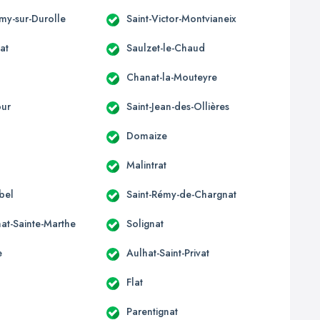
émy-sur-Durolle
Saint-Victor-Montvianeix
at
Saulzet-le-Chaud
Chanat-la-Mouteyre
our
Saint-Jean-des-Ollières
x
Domaize
Malintrat
bel
Saint-Rémy-de-Chargnat
at-Sainte-Marthe
Solignat
e
Aulhat-Saint-Privat
Flat
Parentignat