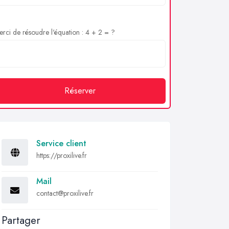
rci de résoudre l'équation : 4 + 2 = ?
Réserver
Service client
https://proxilive.fr
Mail
contact@proxilive.fr
Partager