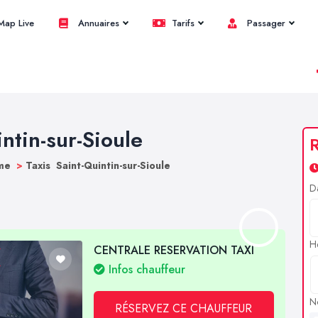
ap Live
Annuaires
Tarifs
Passager
intin-sur-Sioule
R
ôme
>
Taxis Saint-Quintin-sur-Sioule
D
H
CENTRALE RESERVATION TAXI
Infos chauffeur
N
RÉSERVEZ CE CHAUFFEUR