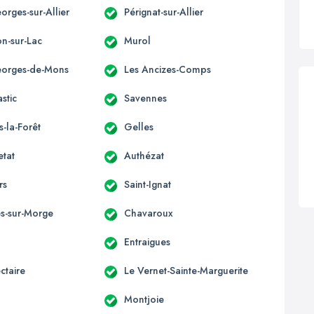
orges-sur-Allier
Pérignat-sur-Allier
n-sur-Lac
Murol
eorges-de-Mons
Les Ancizes-Comps
stic
Savennes
s-la-Forêt
Gelles
etat
Authézat
rs
Saint-Ignat
s-sur-Morge
Chavaroux
Entraigues
ctaire
Le Vernet-Sainte-Marguerite
Montjoie