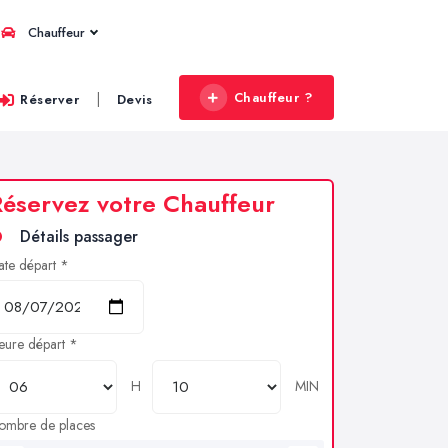
Chauffeur
Chauffeur ?
|
Réserver
Devis
éservez votre Chauffeur
Détails passager
ate départ *
eure départ *
H
MIN
ombre de places