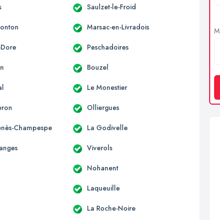
s
Saulzet-le-Froid
Monton
Marsac-en-Livradois
Me
-Dore
Peschadoires
on
Bouzel
al
Le Monestier
eron
Olliergues
Genès-Champespe
La Godivelle
anges
Viverols
Nohanent
Laqueuille
La Roche-Noire