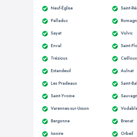
Neuf-Église
Saint-R
Palladuc
Romagn
Sayat
Volvic
Enval
Saint-Fl
Trézioux
Ceillou
Estandeuil
Aulnat
Les Pradeaux
Saint-Ba
Saint-Yvoine
Sauvagn
Varennes-sur-Usson
Vodabl
Bergonne
Brenat
Issoire
Orbeil