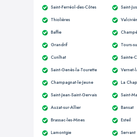
Saint-Ferréol-des-Côtes
Saint-Jus
Thiolières
Valciviè
Baffie
Champét
Grandrif
Tours-s
Cunlhat
Sainte-
Saint-Genès-la-Tourette
Vernet-
Champagnat-le-Jeune
La Chap
Saint-Jean-Saint-Gervais
Saint-Ma
Auzat-sur-Allier
Bansat
Brassac-les-Mines
Esteil
Lamontgie
Servant