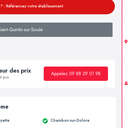
? : Référencez votre établissement
int-Quintin-sur-Sioule
ur des prix
Appelez 09 88 29 01 98
t prix
Dôme
ayette
Chambon-sur-Dolore