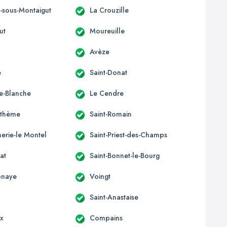
s-sous-Montaigut
La Crouzille
ut
Moureuille
Avèze
e
Saint-Donat
e-Blanche
Le Cendre
nthème
Saint-Romain
erie-le Montel
Saint-Priest-des-Champs
at
Saint-Bonnet-le-Bourg
onaye
Voingt
Saint-Anastaise
ix
Compains