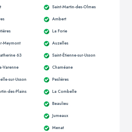
t
Saint-Martin-des-Olmes
res
Ambert
ières
La Forie
ur-Meymont
Auzelles
Catherine 63
Saint-Étienne-sur-Usson
la-Varenne
Chaméane
elle-sur-Usson
Peslières
rtin-des-Plains
La Combelle
Beaulieu
Jumeaux
Menat