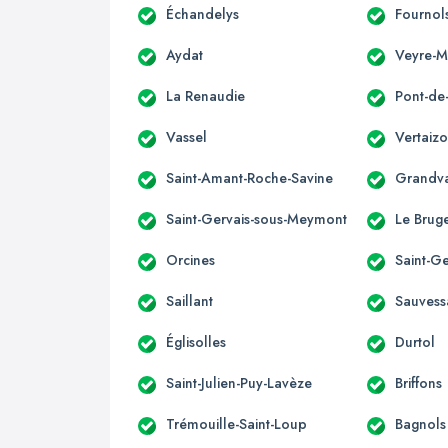
Échandelys
Fournol
Aydat
Veyre-
La Renaudie
Pont-de
Vassel
Vertaiz
Saint-Amant-Roche-Savine
Grandv
Saint-Gervais-sous-Meymont
Le Brug
Orcines
Saint-
Saillant
Sauvess
Églisolles
Durtol
Saint-Julien-Puy-Lavèze
Briffons
Trémouille-Saint-Loup
Bagnols