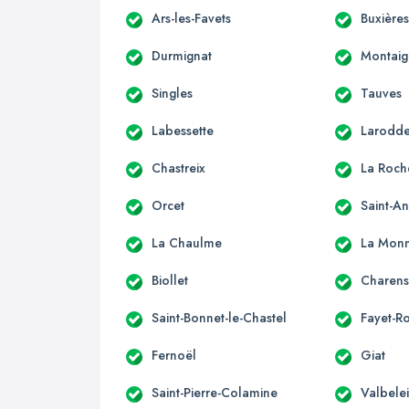
Ars-les-Favets
Buxière
Durmignat
Montaig
Singles
Tauves
Labessette
Larodd
Chastreix
La Roch
Orcet
Saint-A
La Chaulme
La Monn
Biollet
Charens
Saint-Bonnet-le-Chastel
Fayet-R
Fernoël
Giat
Saint-Pierre-Colamine
Valbele