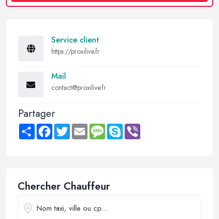
Service client
https://proxilive.fr
Mail
contact@proxilive.fr
Partager
Share
Facebook
Twitter
Email
Message
Skype
Viber
Chercher Chauffeur