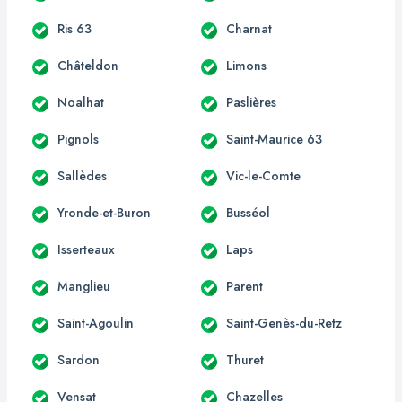
Ris 63
Charnat
Châteldon
Limons
Noalhat
Paslières
Pignols
Saint-Maurice 63
Sallèdes
Vic-le-Comte
Yronde-et-Buron
Busséol
Isserteaux
Laps
Manglieu
Parent
Saint-Agoulin
Saint-Genès-du-Retz
Sardon
Thuret
Vensat
Chazelles