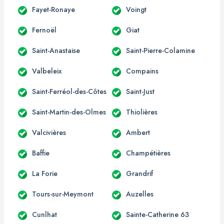
Fayet-Ronaye
Voingt
Fernoël
Giat
Saint-Anastaise
Saint-Pierre-Colamine
Valbeleix
Compains
Saint-Ferréol-des-Côtes
Saint-Just
Saint-Martin-des-Olmes
Thiolières
Valcivières
Ambert
Baffie
Champétières
La Forie
Grandrif
Tours-sur-Meymont
Auzelles
Cunlhat
Sainte-Catherine 63