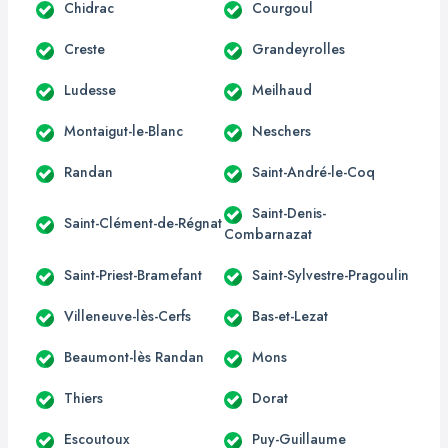
Chidrac
Courgoul
Creste
Grandeyrolles
Ludesse
Meilhaud
Montaigut-le-Blanc
Neschers
Randan
Saint-André-le-Coq
Saint-Denis-
Saint-Clément-de-Régnat
Combarnazat
Saint-Priest-Bramefant
Saint-Sylvestre-Pragoulin
Villeneuve-lès-Cerfs
Bas-et-Lezat
Beaumont-lès Randan
Mons
Thiers
Dorat
Escoutoux
Puy-Guillaume