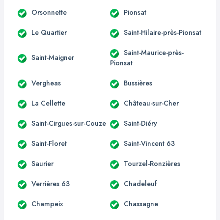
Orsonnette
Pionsat
Le Quartier
Saint-Hilaire-près-Pionsat
Saint-Maurice-près-
Saint-Maigner
Pionsat
Vergheas
Bussières
La Cellette
Château-sur-Cher
Saint-Cirgues-sur-Couze
Saint-Diéry
Saint-Floret
Saint-Vincent 63
Saurier
Tourzel-Ronzières
Verrières 63
Chadeleuf
Champeix
Chassagne