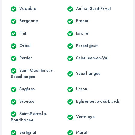
Vodable
Aulhat-Saint-Privat
Bergonne
Brenat
Flat
Issoire
Orbeil
Parentignat
Perrier
Saint-Jean-en-Val
Saint-Quentin-sur-
Sauxillanges
Sauxillanges
Sugères
Usson
Brousse
Égliseneuve-des-Liards
Saint-Pierre-la-
Vertolaye
Bourlhonne
Bertignat
Marat