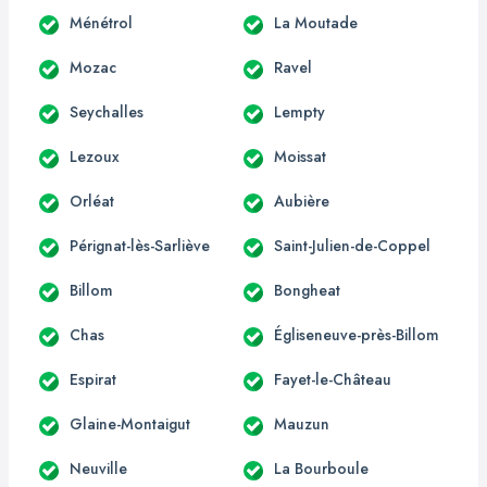
Ménétrol
La Moutade
Mozac
Ravel
Seychalles
Lempty
Lezoux
Moissat
Orléat
Aubière
Pérignat-lès-Sarliève
Saint-Julien-de-Coppel
Billom
Bongheat
Chas
Égliseneuve-près-Billom
Espirat
Fayet-le-Château
Glaine-Montaigut
Mauzun
Neuville
La Bourboule