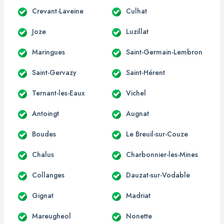
Crevant-Laveine
Culhat
Joze
Luzillat
Maringues
Saint-Germain-Lembron
Saint-Gervazy
Saint-Hérent
Ternant-les-Eaux
Vichel
Antoingt
Augnat
Boudes
Le Breuil-sur-Couze
Chalus
Charbonnier-les-Mines
Collanges
Dauzat-sur-Vodable
Gignat
Madriat
Mareugheol
Nonette