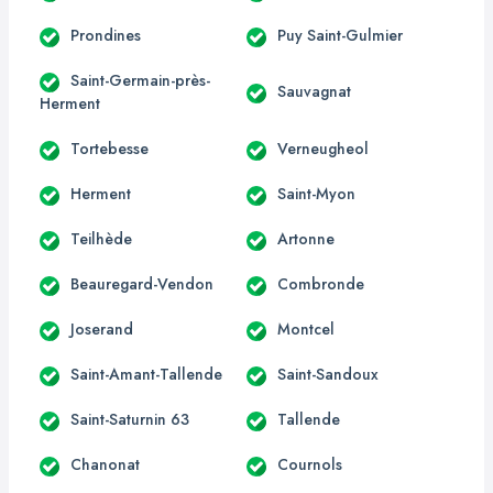
Prondines
Puy Saint-Gulmier
Saint-Germain-près-
Sauvagnat
Herment
Tortebesse
Verneugheol
Herment
Saint-Myon
Teilhède
Artonne
Beauregard-Vendon
Combronde
Joserand
Montcel
Saint-Amant-Tallende
Saint-Sandoux
Saint-Saturnin 63
Tallende
Chanonat
Cournols