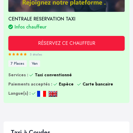
CENTRALE RESERVATION TAXI
Infos chauffeur
RÉSERVEZ CE CHAUFFEUR
5 étoiles
7 Places
Van
Services :
Taxi conventionné
Paiements acceptés :
Espèce
Carte bancaire
Langue(s) :
Taxi à Coudes