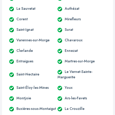
La Sauvetat
Authézat
Corent
Mirefleurs
Saint-Ignat
Surat
Varennes-sur-Morge
Chavaroux
Clerlande
Ennezat
Entraigues
Martres-sur-Morge
Le Vernet-Sainte-
Saint-Nectaire
Marguerite
Saint-Éloy-les-Mines
Youx
Montjoie
Ars-les-Favets
Buxières-sous-Montaigut
La Crouzille