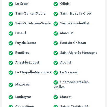
Le Crest
Olloix
Saint-Gal-sur-Sioule
Saint-Hilaire-la-Croix
Saint-Quintin-sur-Sioule
Saint-Rémy-de-Blot
Lisseuil
Marcillat
Puy-de-Dome
Pont-du-Château
Rentières
Saint-Alyre-ès-Montagne
Anzat-le-Luguet
Apchat
La Chapelle-Marcousse
La Mayrand
Charbonnières-les-
Mazoires
Vieilles
Loubeyrat
Manzat
Chamalières
Sainte-Christine 63