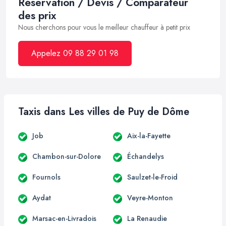
Réservation / Devis / Comparateur
des prix
Nous cherchons pour vous le meilleur chauffeur à petit prix
Appelez 09 88 29 01 98
Taxis dans Les villes de Puy de Dôme
Job
Aix-la-Fayette
Chambon-sur-Dolore
Échandelys
Fournols
Saulzet-le-Froid
Aydat
Veyre-Monton
Marsac-en-Livradois
La Renaudie