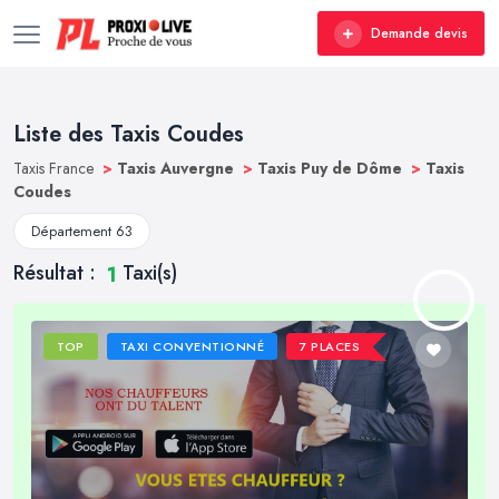
Demande devis
Liste des Taxis Coudes
Taxis France
>
Taxis Auvergne
>
Taxis Puy de Dôme
>
Taxis
Coudes
Département 63
Résultat :
Taxi(s)
1
TOP
TAXI CONVENTIONNÉ
7 PLACES