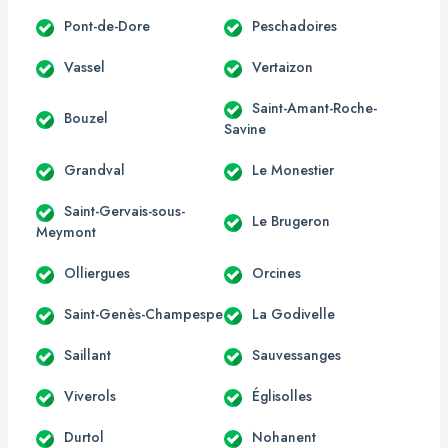
Pont-de-Dore
Peschadoires
Vassel
Vertaizon
Saint-Amant-Roche-
Bouzel
Savine
Grandval
Le Monestier
Saint-Gervais-sous-
Le Brugeron
Meymont
Olliergues
Orcines
Saint-Genès-Champespe
La Godivelle
Saillant
Sauvessanges
Viverols
Églisolles
Durtol
Nohanent