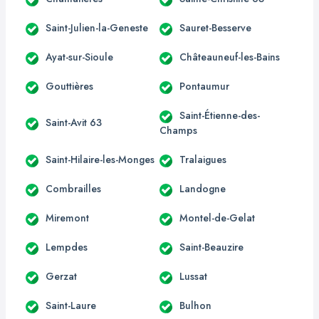
Saint-Julien-la-Geneste
Sauret-Besserve
Ayat-sur-Sioule
Châteauneuf-les-Bains
Gouttières
Pontaumur
Saint-Étienne-des-
Saint-Avit 63
Champs
Saint-Hilaire-les-Monges
Tralaigues
Combrailles
Landogne
Miremont
Montel-de-Gelat
Lempdes
Saint-Beauzire
Gerzat
Lussat
Saint-Laure
Bulhon