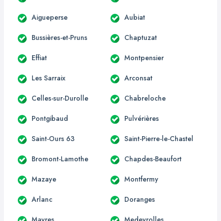
Aigueperse
Aubiat
Bussières-et-Pruns
Chaptuzat
Effiat
Montpensier
Les Sarraix
Arconsat
Celles-sur-Durolle
Chabreloche
Pontgibaud
Pulvérières
Saint-Ours 63
Saint-Pierre-le-Chastel
Bromont-Lamothe
Chapdes-Beaufort
Mazaye
Montfermy
Arlanc
Doranges
Mayres
Medeyrolles