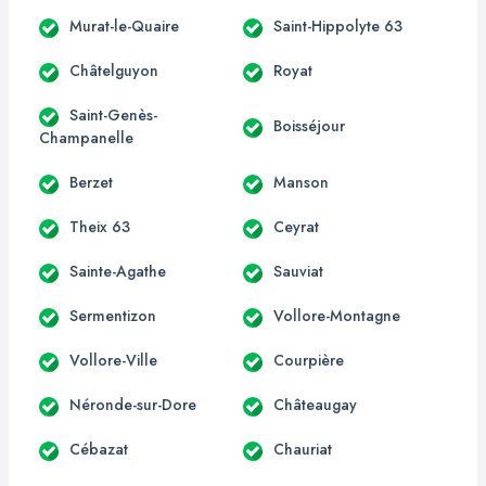
Murat-le-Quaire
Saint-Hippolyte 63
Châtelguyon
Royat
Saint-Genès-
Boisséjour
Champanelle
Berzet
Manson
Theix 63
Ceyrat
Sainte-Agathe
Sauviat
Sermentizon
Vollore-Montagne
Vollore-Ville
Courpière
Néronde-sur-Dore
Châteaugay
Cébazat
Chauriat