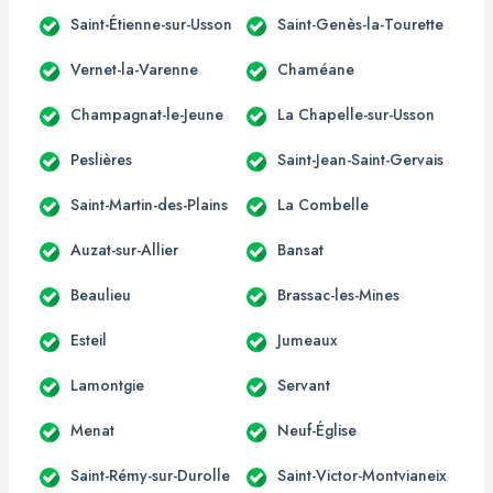
Saint-Étienne-sur-Usson
Saint-Genès-la-Tourette
Vernet-la-Varenne
Chaméane
Champagnat-le-Jeune
La Chapelle-sur-Usson
Peslières
Saint-Jean-Saint-Gervais
Saint-Martin-des-Plains
La Combelle
Auzat-sur-Allier
Bansat
Beaulieu
Brassac-les-Mines
Esteil
Jumeaux
Lamontgie
Servant
Menat
Neuf-Église
Saint-Rémy-sur-Durolle
Saint-Victor-Montvianeix