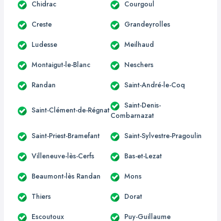
Chidrac
Courgoul
Creste
Grandeyrolles
Ludesse
Meilhaud
Montaigut-le-Blanc
Neschers
Randan
Saint-André-le-Coq
Saint-Denis-
Saint-Clément-de-Régnat
Combarnazat
Saint-Priest-Bramefant
Saint-Sylvestre-Pragoulin
Villeneuve-lès-Cerfs
Bas-et-Lezat
Beaumont-lès Randan
Mons
Thiers
Dorat
Escoutoux
Puy-Guillaume