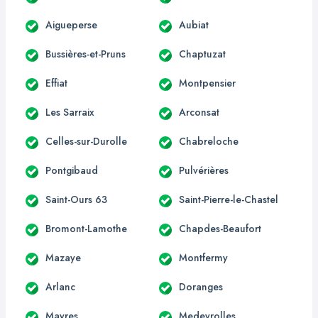
Aigueperse
Aubiat
Bussières-et-Pruns
Chaptuzat
Effiat
Montpensier
Les Sarraix
Arconsat
Celles-sur-Durolle
Chabreloche
Pontgibaud
Pulvérières
Saint-Ours 63
Saint-Pierre-le-Chastel
Bromont-Lamothe
Chapdes-Beaufort
Mazaye
Montfermy
Arlanc
Doranges
Mayres
Medeyrolles