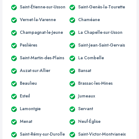
Saint-Étienne-sur-Usson
Saint-Genès-la-Tourette
Vernet-la-Varenne
Chaméane
Champagnat-le-Jeune
La Chapelle-sur-Usson
Peslières
Saint-Jean-Saint-Gervais
Saint-Martin-des-Plains
La Combelle
Auzat-sur-Allier
Bansat
Beaulieu
Brassac-les-Mines
Esteil
Jumeaux
Lamontgie
Servant
Menat
Neuf-Église
Saint-Rémy-sur-Durolle
Saint-Victor-Montvianeix