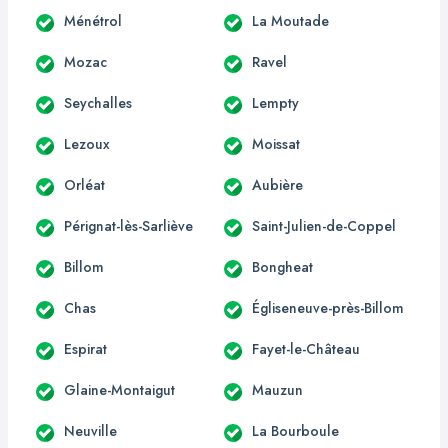
Ménétrol
La Moutade
Mozac
Ravel
Seychalles
Lempty
Lezoux
Moissat
Orléat
Aubière
Pérignat-lès-Sarliève
Saint-Julien-de-Coppel
Billom
Bongheat
Chas
Égliseneuve-près-Billom
Espirat
Fayet-le-Château
Glaine-Montaigut
Mauzun
Neuville
La Bourboule