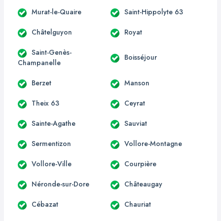
Murat-le-Quaire
Saint-Hippolyte 63
Châtelguyon
Royat
Saint-Genès-
Boisséjour
Champanelle
Berzet
Manson
Theix 63
Ceyrat
Sainte-Agathe
Sauviat
Sermentizon
Vollore-Montagne
Vollore-Ville
Courpière
Néronde-sur-Dore
Châteaugay
Cébazat
Chauriat