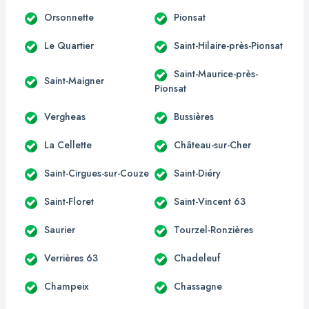
Orsonnette
Pionsat
Le Quartier
Saint-Hilaire-près-Pionsat
Saint-Maurice-près-
Saint-Maigner
Pionsat
Vergheas
Bussières
La Cellette
Château-sur-Cher
Saint-Cirgues-sur-Couze
Saint-Diéry
Saint-Floret
Saint-Vincent 63
Saurier
Tourzel-Ronzières
Verrières 63
Chadeleuf
Champeix
Chassagne