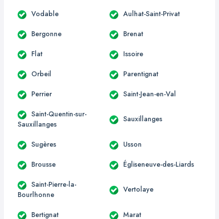
Vodable
Aulhat-Saint-Privat
Bergonne
Brenat
Flat
Issoire
Orbeil
Parentignat
Perrier
Saint-Jean-en-Val
Saint-Quentin-sur-
Sauxillanges
Sauxillanges
Sugères
Usson
Brousse
Égliseneuve-des-Liards
Saint-Pierre-la-
Vertolaye
Bourlhonne
Bertignat
Marat