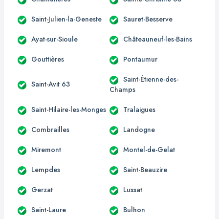
Saint-Julien-la-Geneste
Sauret-Besserve
Ayat-sur-Sioule
Châteauneuf-les-Bains
Gouttières
Pontaumur
Saint-Étienne-des-
Saint-Avit 63
Champs
Saint-Hilaire-les-Monges
Tralaigues
Combrailles
Landogne
Miremont
Montel-de-Gelat
Lempdes
Saint-Beauzire
Gerzat
Lussat
Saint-Laure
Bulhon