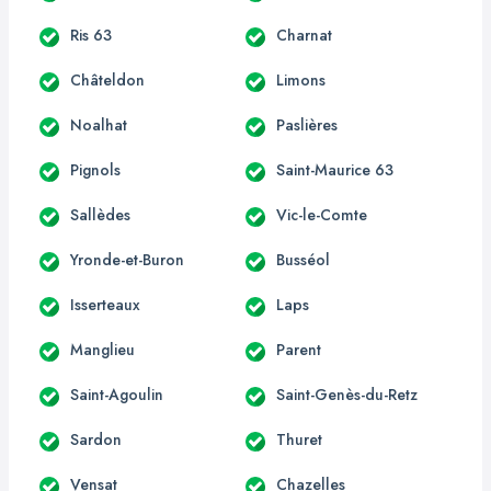
Ris 63
Charnat
Châteldon
Limons
Noalhat
Paslières
Pignols
Saint-Maurice 63
Sallèdes
Vic-le-Comte
Yronde-et-Buron
Busséol
Isserteaux
Laps
Manglieu
Parent
Saint-Agoulin
Saint-Genès-du-Retz
Sardon
Thuret
Vensat
Chazelles