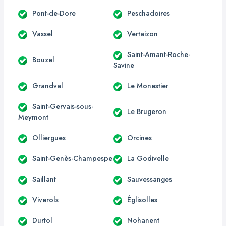
Pont-de-Dore
Peschadoires
Vassel
Vertaizon
Saint-Amant-Roche-
Bouzel
Savine
Grandval
Le Monestier
Saint-Gervais-sous-
Le Brugeron
Meymont
Olliergues
Orcines
Saint-Genès-Champespe
La Godivelle
Saillant
Sauvessanges
Viverols
Églisolles
Durtol
Nohanent