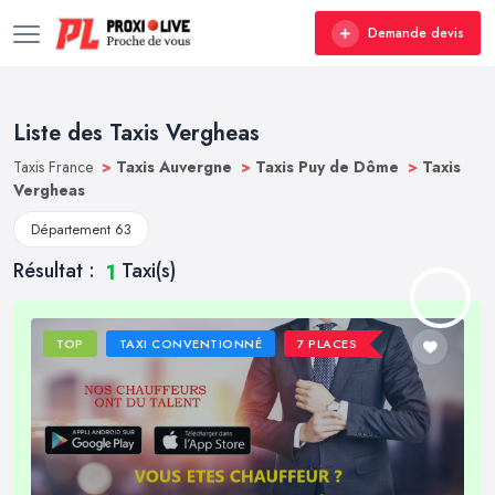
Demande devis
Liste des Taxis Vergheas
Taxis France
>
Taxis Auvergne
>
Taxis Puy de Dôme
>
Taxis
Vergheas
Département 63
Résultat :
Taxi(s)
1
TOP
TAXI CONVENTIONNÉ
7 PLACES