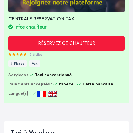
CENTRALE RESERVATION TAXI
Infos chauffeur
RÉSERVEZ CE CHAUFFEUR
5 étoiles
7 Places
Van
Services :
Taxi conventionné
Paiements acceptés :
Espèce
Carte bancaire
Langue(s) :
Taxi à Vergheas