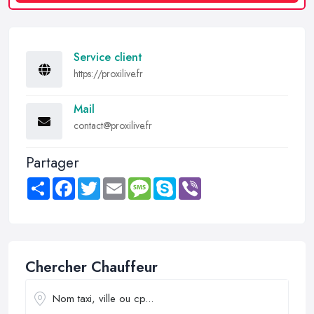
Service client
https://proxilive.fr
Mail
contact@proxilive.fr
Partager
Share
Facebook
Twitter
Email
Message
Skype
Viber
Chercher Chauffeur