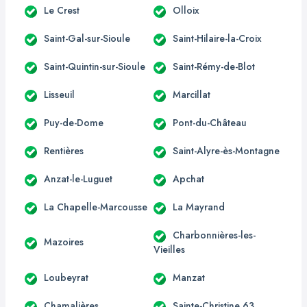
Le Crest
Olloix
Saint-Gal-sur-Sioule
Saint-Hilaire-la-Croix
Saint-Quintin-sur-Sioule
Saint-Rémy-de-Blot
Lisseuil
Marcillat
Puy-de-Dome
Pont-du-Château
Rentières
Saint-Alyre-ès-Montagne
Anzat-le-Luguet
Apchat
La Chapelle-Marcousse
La Mayrand
Charbonnières-les-
Mazoires
Vieilles
Loubeyrat
Manzat
Chamalières
Sainte-Christine 63