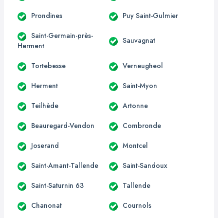
Prondines
Puy Saint-Gulmier
Saint-Germain-près-
Sauvagnat
Herment
Tortebesse
Verneugheol
Herment
Saint-Myon
Teilhède
Artonne
Beauregard-Vendon
Combronde
Joserand
Montcel
Saint-Amant-Tallende
Saint-Sandoux
Saint-Saturnin 63
Tallende
Chanonat
Cournols