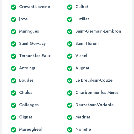
Crevant-Laveine
Culhat
Joze
Luzillat
Maringues
Saint-Germain-Lembron
Saint-Gervazy
Saint-Hérent
Ternant-les-Eaux
Vichel
Antoingt
Augnat
Boudes
Le Breuil-sur-Couze
Chalus
Charbonnier-les-Mines
Collanges
Dauzat-sur-Vodable
Gignat
Madriat
Mareugheol
Nonette