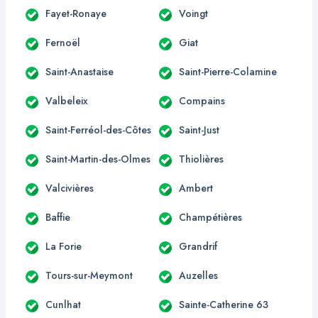
Fayet-Ronaye
Voingt
Fernoël
Giat
Saint-Anastaise
Saint-Pierre-Colamine
Valbeleix
Compains
Saint-Ferréol-des-Côtes
Saint-Just
Saint-Martin-des-Olmes
Thiolières
Valcivières
Ambert
Baffie
Champétières
La Forie
Grandrif
Tours-sur-Meymont
Auzelles
Cunlhat
Sainte-Catherine 63