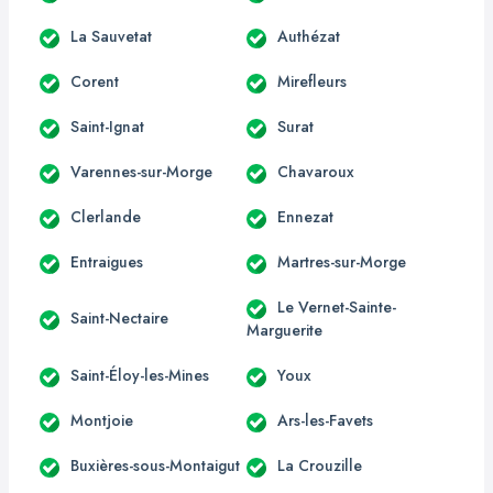
La Sauvetat
Authézat
Corent
Mirefleurs
Saint-Ignat
Surat
Varennes-sur-Morge
Chavaroux
Clerlande
Ennezat
Entraigues
Martres-sur-Morge
Le Vernet-Sainte-
Saint-Nectaire
Marguerite
Saint-Éloy-les-Mines
Youx
Montjoie
Ars-les-Favets
Buxières-sous-Montaigut
La Crouzille