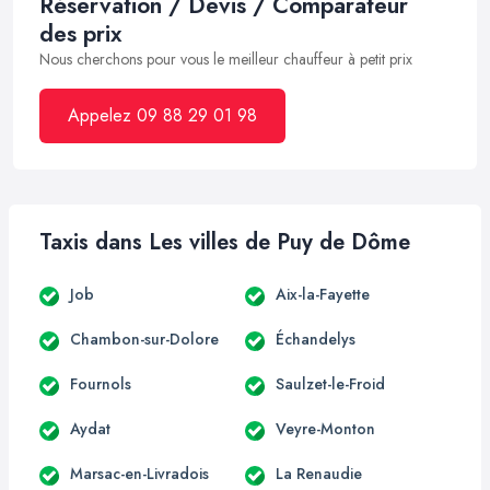
Réservation / Devis / Comparateur
des prix
Nous cherchons pour vous le meilleur chauffeur à petit prix
Appelez 09 88 29 01 98
Taxis dans Les villes de Puy de Dôme
Job
Aix-la-Fayette
Chambon-sur-Dolore
Échandelys
Fournols
Saulzet-le-Froid
Aydat
Veyre-Monton
Marsac-en-Livradois
La Renaudie