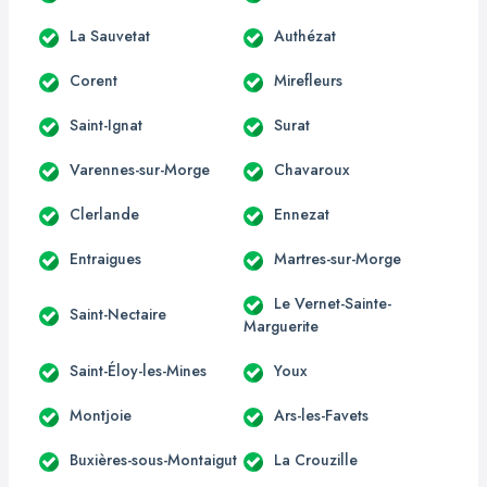
La Sauvetat
Authézat
Corent
Mirefleurs
Saint-Ignat
Surat
Varennes-sur-Morge
Chavaroux
Clerlande
Ennezat
Entraigues
Martres-sur-Morge
Le Vernet-Sainte-
Saint-Nectaire
Marguerite
Saint-Éloy-les-Mines
Youx
Montjoie
Ars-les-Favets
Buxières-sous-Montaigut
La Crouzille