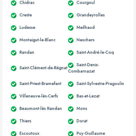
Chidrac
Courgoul
Creste
Grandeyrolles
Ludesse
Meilhaud
Montaigut-le-Blanc
Neschers
Randan
Saint-André-le-Coq
Saint-Denis-
Saint-Clément-de-Régnat
Combarnazat
Saint-Priest-Bramefant
Saint-Sylvestre-Pragoulin
Villeneuve-lès-Cerfs
Bas-et-Lezat
Beaumont-lès Randan
Mons
Thiers
Dorat
Escoutoux
Puy-Guillaume