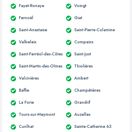
Fayet-Ronaye
Voingt
Fernoël
Giat
Saint-Anastaise
Saint-Pierre-Colamine
Valbeleix
Compains
Saint-Ferréol-des-Côtes
Saint-Just
Saint-Martin-des-Olmes
Thiolières
Valcivières
Ambert
Baffie
Champétières
La Forie
Grandrif
Tours-sur-Meymont
Auzelles
Cunlhat
Sainte-Catherine 63