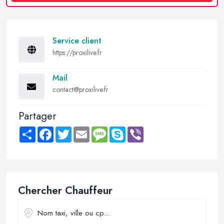
Service client
https://proxilive.fr
Mail
contact@proxilive.fr
Partager
Share
Facebook
Twitter
Email
Message
Skype
Viber
Chercher Chauffeur