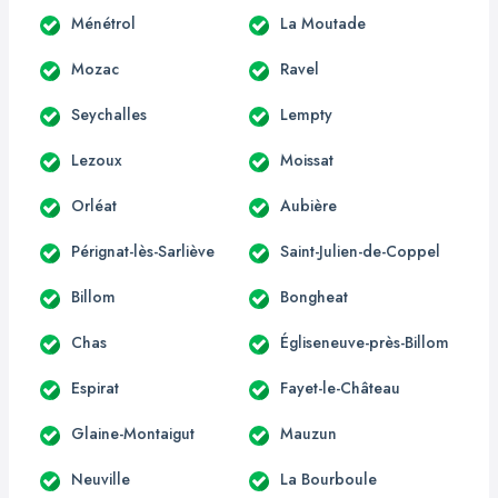
Ménétrol
La Moutade
Mozac
Ravel
Seychalles
Lempty
Lezoux
Moissat
Orléat
Aubière
Pérignat-lès-Sarliève
Saint-Julien-de-Coppel
Billom
Bongheat
Chas
Égliseneuve-près-Billom
Espirat
Fayet-le-Château
Glaine-Montaigut
Mauzun
Neuville
La Bourboule