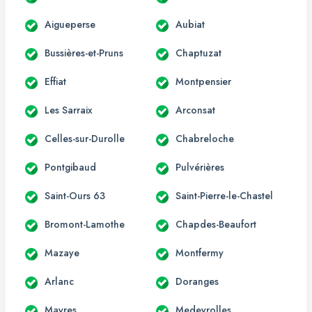
Aigueperse
Aubiat
Bussières-et-Pruns
Chaptuzat
Effiat
Montpensier
Les Sarraix
Arconsat
Celles-sur-Durolle
Chabreloche
Pontgibaud
Pulvérières
Saint-Ours 63
Saint-Pierre-le-Chastel
Bromont-Lamothe
Chapdes-Beaufort
Mazaye
Montfermy
Arlanc
Doranges
Mayres
Medeyrolles