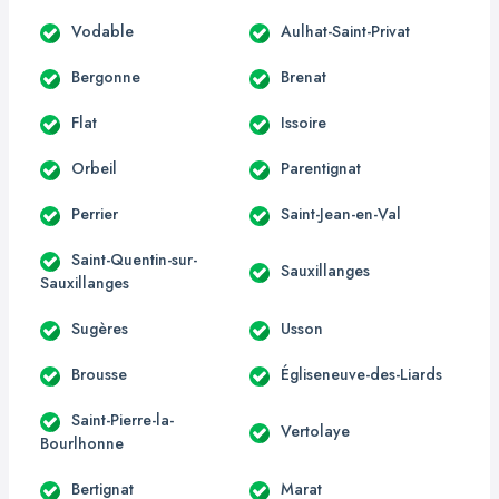
Vodable
Aulhat-Saint-Privat
Bergonne
Brenat
Flat
Issoire
Orbeil
Parentignat
Perrier
Saint-Jean-en-Val
Saint-Quentin-sur-
Sauxillanges
Sauxillanges
Sugères
Usson
Brousse
Égliseneuve-des-Liards
Saint-Pierre-la-
Vertolaye
Bourlhonne
Bertignat
Marat