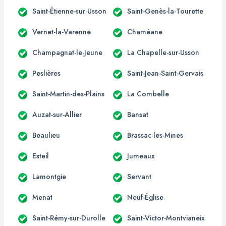
Saint-Étienne-sur-Usson
Saint-Genès-la-Tourette
Vernet-la-Varenne
Chaméane
Champagnat-le-Jeune
La Chapelle-sur-Usson
Peslières
Saint-Jean-Saint-Gervais
Saint-Martin-des-Plains
La Combelle
Auzat-sur-Allier
Bansat
Beaulieu
Brassac-les-Mines
Esteil
Jumeaux
Lamontgie
Servant
Menat
Neuf-Église
Saint-Rémy-sur-Durolle
Saint-Victor-Montvianeix