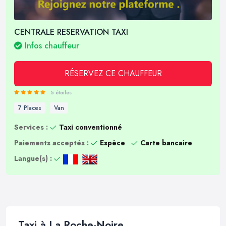
CENTRALE RESERVATION TAXI
Infos chauffeur
RÉSERVEZ CE CHAUFFEUR
5 étoiles
7 Places
Van
Services :
Taxi conventionné
Paiements acceptés :
Espèce
Carte bancaire
Langue(s) :
Taxi à La Roche-Noire