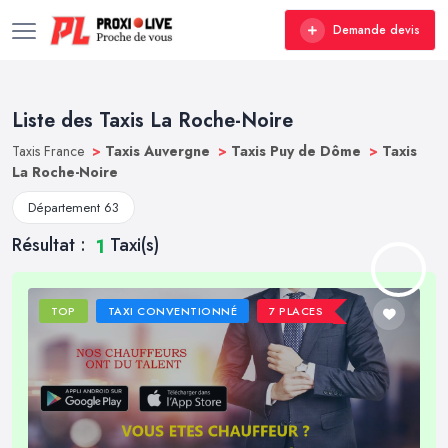
Demande devis
Liste des Taxis La Roche-Noire
Taxis France
>
Taxis Auvergne
>
Taxis Puy de Dôme
>
Taxis
La Roche-Noire
Département 63
Résultat :
Taxi(s)
1
TOP
TAXI CONVENTIONNÉ
7 PLACES