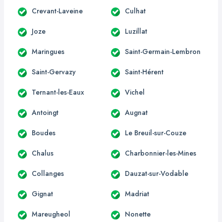
Crevant-Laveine
Culhat
Joze
Luzillat
Maringues
Saint-Germain-Lembron
Saint-Gervazy
Saint-Hérent
Ternant-les-Eaux
Vichel
Antoingt
Augnat
Boudes
Le Breuil-sur-Couze
Chalus
Charbonnier-les-Mines
Collanges
Dauzat-sur-Vodable
Gignat
Madriat
Mareugheol
Nonette