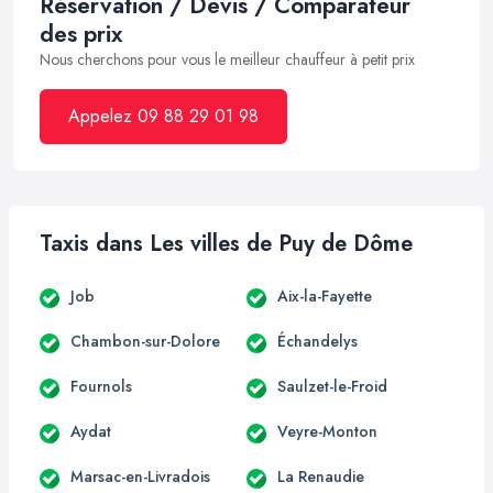
Réservation / Devis / Comparateur
des prix
Nous cherchons pour vous le meilleur chauffeur à petit prix
Appelez 09 88 29 01 98
Taxis dans Les villes de Puy de Dôme
Job
Aix-la-Fayette
Chambon-sur-Dolore
Échandelys
Fournols
Saulzet-le-Froid
Aydat
Veyre-Monton
Marsac-en-Livradois
La Renaudie