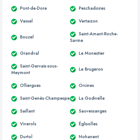
Pont-de-Dore
Peschadoires
Vassel
Vertaizon
Saint-Amant-Roche-
Bouzel
Savine
Grandval
Le Monestier
Saint-Gervais-sous-
Le Brugeron
Meymont
Olliergues
Orcines
Saint-Genès-Champespe
La Godivelle
Saillant
Sauvessanges
Viverols
Églisolles
Durtol
Nohanent