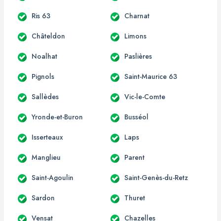
Ris 63
Charnat
Châteldon
Limons
Noalhat
Paslières
Pignols
Saint-Maurice 63
Sallèdes
Vic-le-Comte
Yronde-et-Buron
Busséol
Isserteaux
Laps
Manglieu
Parent
Saint-Agoulin
Saint-Genès-du-Retz
Sardon
Thuret
Vensat
Chazelles