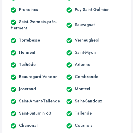
Prondines
Puy Saint-Gulmier
Saint-Germain-près-
Sauvagnat
Herment
Tortebesse
Verneugheol
Herment
Saint-Myon
Teilhède
Artonne
Beauregard-Vendon
Combronde
Joserand
Montcel
Saint-Amant-Tallende
Saint-Sandoux
Saint-Saturnin 63
Tallende
Chanonat
Cournols