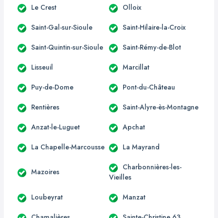
Le Crest
Olloix
Saint-Gal-sur-Sioule
Saint-Hilaire-la-Croix
Saint-Quintin-sur-Sioule
Saint-Rémy-de-Blot
Lisseuil
Marcillat
Puy-de-Dome
Pont-du-Château
Rentières
Saint-Alyre-ès-Montagne
Anzat-le-Luguet
Apchat
La Chapelle-Marcousse
La Mayrand
Charbonnières-les-
Mazoires
Vieilles
Loubeyrat
Manzat
Chamalières
Sainte-Christine 63