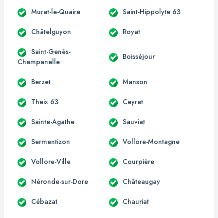
Murat-le-Quaire
Saint-Hippolyte 63
Châtelguyon
Royat
Saint-Genès-
Boisséjour
Champanelle
Berzet
Manson
Theix 63
Ceyrat
Sainte-Agathe
Sauviat
Sermentizon
Vollore-Montagne
Vollore-Ville
Courpière
Néronde-sur-Dore
Châteaugay
Cébazat
Chauriat