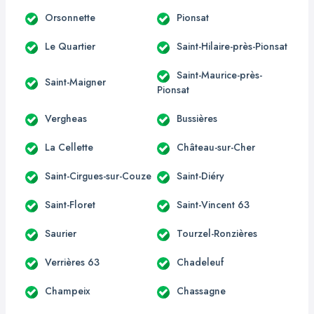
Orsonnette
Pionsat
Le Quartier
Saint-Hilaire-près-Pionsat
Saint-Maurice-près-
Saint-Maigner
Pionsat
Vergheas
Bussières
La Cellette
Château-sur-Cher
Saint-Cirgues-sur-Couze
Saint-Diéry
Saint-Floret
Saint-Vincent 63
Saurier
Tourzel-Ronzières
Verrières 63
Chadeleuf
Champeix
Chassagne