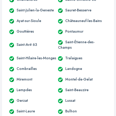
Saint-Julien-la-Geneste
Sauret-Besserve
Ayat-sur-Sioule
Châteauneuf-les-Bains
Gouttières
Pontaumur
Saint-Étienne-des-
Saint-Avit 63
Champs
Saint-Hilaire-les-Monges
Tralaigues
Combrailles
Landogne
Miremont
Montel-de-Gelat
Lempdes
Saint-Beauzire
Gerzat
Lussat
Saint-Laure
Bulhon