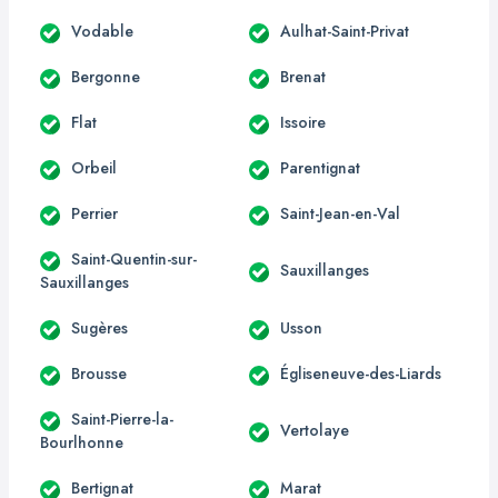
Vodable
Aulhat-Saint-Privat
Bergonne
Brenat
Flat
Issoire
Orbeil
Parentignat
Perrier
Saint-Jean-en-Val
Saint-Quentin-sur-
Sauxillanges
Sauxillanges
Sugères
Usson
Brousse
Égliseneuve-des-Liards
Saint-Pierre-la-
Vertolaye
Bourlhonne
Bertignat
Marat