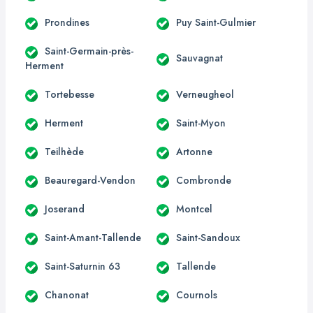
Prondines
Puy Saint-Gulmier
Saint-Germain-près-
Sauvagnat
Herment
Tortebesse
Verneugheol
Herment
Saint-Myon
Teilhède
Artonne
Beauregard-Vendon
Combronde
Joserand
Montcel
Saint-Amant-Tallende
Saint-Sandoux
Saint-Saturnin 63
Tallende
Chanonat
Cournols