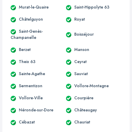
Murat-le-Quaire
Saint-Hippolyte 63
Châtelguyon
Royat
Saint-Genès-
Boisséjour
Champanelle
Berzet
Manson
Theix 63
Ceyrat
Sainte-Agathe
Sauviat
Sermentizon
Vollore-Montagne
Vollore-Ville
Courpière
Néronde-sur-Dore
Châteaugay
Cébazat
Chauriat