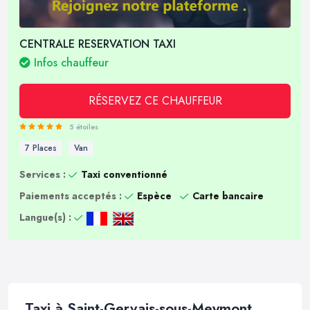
CENTRALE RESERVATION TAXI
Infos chauffeur
RÉSERVEZ CE CHAUFFEUR
5 étoiles
7 Places
Van
Services :
Taxi conventionné
Paiements acceptés :
Espèce
Carte bancaire
Langue(s) :
Taxi à Saint-Gervais-sous-Meymont