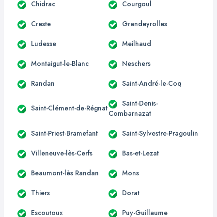
Chidrac
Courgoul
Creste
Grandeyrolles
Ludesse
Meilhaud
Montaigut-le-Blanc
Neschers
Randan
Saint-André-le-Coq
Saint-Denis-
Saint-Clément-de-Régnat
Combarnazat
Saint-Priest-Bramefant
Saint-Sylvestre-Pragoulin
Villeneuve-lès-Cerfs
Bas-et-Lezat
Beaumont-lès Randan
Mons
Thiers
Dorat
Escoutoux
Puy-Guillaume