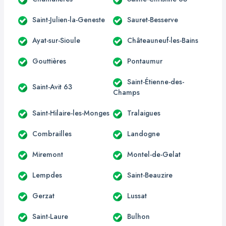
Saint-Julien-la-Geneste
Sauret-Besserve
Ayat-sur-Sioule
Châteauneuf-les-Bains
Gouttières
Pontaumur
Saint-Étienne-des-
Saint-Avit 63
Champs
Saint-Hilaire-les-Monges
Tralaigues
Combrailles
Landogne
Miremont
Montel-de-Gelat
Lempdes
Saint-Beauzire
Gerzat
Lussat
Saint-Laure
Bulhon