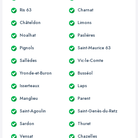
Ris 63
Charnat
Châteldon
Limons
Noalhat
Paslières
Pignols
Saint-Maurice 63
Sallèdes
Vic-le-Comte
Yronde-et-Buron
Busséol
Isserteaux
Laps
Manglieu
Parent
Saint-Agoulin
Saint-Genès-du-Retz
Sardon
Thuret
Vensat
Chazelles