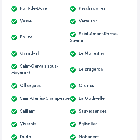
Pont-de-Dore
Peschadoires
Vassel
Vertaizon
Saint-Amant-Roche-
Bouzel
Savine
Grandval
Le Monestier
Saint-Gervais-sous-
Le Brugeron
Meymont
Olliergues
Orcines
Saint-Genès-Champespe
La Godivelle
Saillant
Sauvessanges
Viverols
Églisolles
Durtol
Nohanent