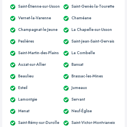
Saint-Étienne-sur-Usson
Saint-Genès-la-Tourette
Vernet-la-Varenne
Chaméane
Champagnat-le-Jeune
La Chapelle-sur-Usson
Peslières
Saint-Jean-Saint-Gervais
Saint-Martin-des-Plains
La Combelle
Auzat-sur-Allier
Bansat
Beaulieu
Brassac-les-Mines
Esteil
Jumeaux
Lamontgie
Servant
Menat
Neuf-Église
Saint-Rémy-sur-Durolle
Saint-Victor-Montvianeix