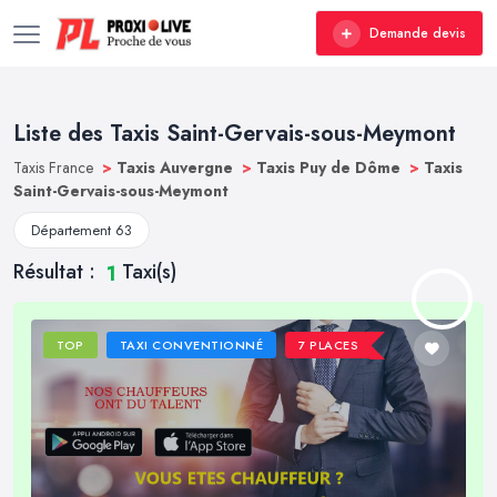
Demande devis
Liste des Taxis Saint-Gervais-sous-Meymont
Taxis France
>
Taxis Auvergne
>
Taxis Puy de Dôme
>
Taxis
Saint-Gervais-sous-Meymont
Département 63
Résultat :
Taxi(s)
1
TOP
TAXI CONVENTIONNÉ
7 PLACES