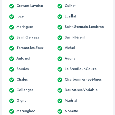
Crevant-Laveine
Culhat
Joze
Luzillat
Maringues
Saint-Germain-Lembron
Saint-Gervazy
Saint-Hérent
Ternant-les-Eaux
Vichel
Antoingt
Augnat
Boudes
Le Breuil-sur-Couze
Chalus
Charbonnier-les-Mines
Collanges
Dauzat-sur-Vodable
Gignat
Madriat
Mareugheol
Nonette