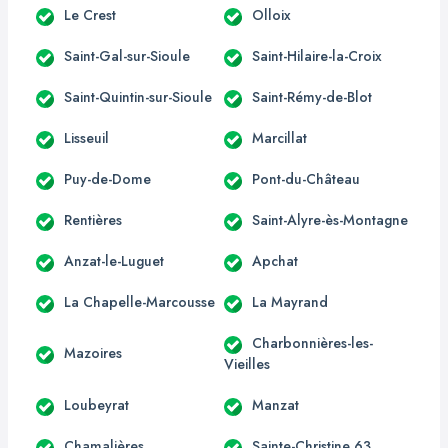
Le Crest
Olloix
Saint-Gal-sur-Sioule
Saint-Hilaire-la-Croix
Saint-Quintin-sur-Sioule
Saint-Rémy-de-Blot
Lisseuil
Marcillat
Puy-de-Dome
Pont-du-Château
Rentières
Saint-Alyre-ès-Montagne
Anzat-le-Luguet
Apchat
La Chapelle-Marcousse
La Mayrand
Charbonnières-les-
Mazoires
Vieilles
Loubeyrat
Manzat
Chamalières
Sainte-Christine 63