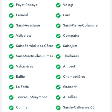
Fayet-Ronaye
Voingt
Fernoël
Giat
Saint-Anastaise
Saint-Pierre-Colamine
Valbeleix
Compains
Saint-Ferréol-des-Côtes
Saint-Just
Saint-Martin-des-Olmes
Thiolières
Valcivières
Ambert
Baffie
Champétières
La Forie
Grandrif
Tours-sur-Meymont
Auzelles
Cunlhat
Sainte-Catherine 63