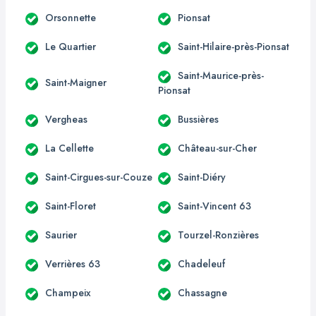
Orsonnette
Pionsat
Le Quartier
Saint-Hilaire-près-Pionsat
Saint-Maurice-près-
Saint-Maigner
Pionsat
Vergheas
Bussières
La Cellette
Château-sur-Cher
Saint-Cirgues-sur-Couze
Saint-Diéry
Saint-Floret
Saint-Vincent 63
Saurier
Tourzel-Ronzières
Verrières 63
Chadeleuf
Champeix
Chassagne