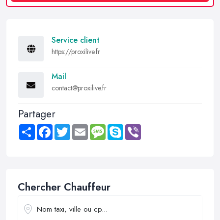
Service client
https://proxilive.fr
Mail
contact@proxilive.fr
Partager
Share
Facebook
Twitter
Email
Message
Skype
Viber
Chercher Chauffeur