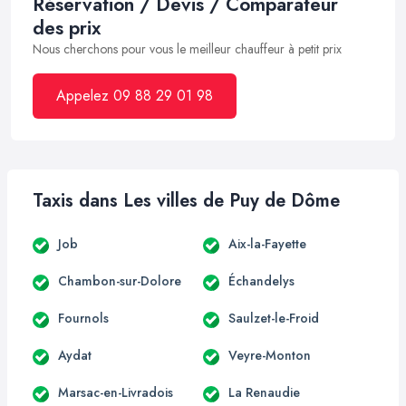
Réservation / Devis / Comparateur
des prix
Nous cherchons pour vous le meilleur chauffeur à petit prix
Appelez 09 88 29 01 98
Taxis dans Les villes de Puy de Dôme
Job
Aix-la-Fayette
Chambon-sur-Dolore
Échandelys
Fournols
Saulzet-le-Froid
Aydat
Veyre-Monton
Marsac-en-Livradois
La Renaudie