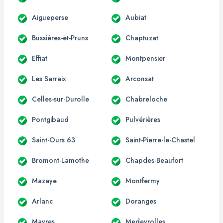
Aigueperse
Aubiat
Bussières-et-Pruns
Chaptuzat
Effiat
Montpensier
Les Sarraix
Arconsat
Celles-sur-Durolle
Chabreloche
Pontgibaud
Pulvérières
Saint-Ours 63
Saint-Pierre-le-Chastel
Bromont-Lamothe
Chapdes-Beaufort
Mazaye
Montfermy
Arlanc
Doranges
Mayres
Medeyrolles