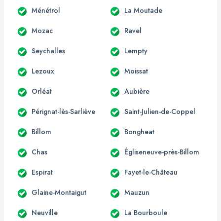
Ménétrol
La Moutade
Mozac
Ravel
Seychalles
Lempty
Lezoux
Moissat
Orléat
Aubière
Pérignat-lès-Sarliève
Saint-Julien-de-Coppel
Billom
Bongheat
Chas
Égliseneuve-près-Billom
Espirat
Fayet-le-Château
Glaine-Montaigut
Mauzun
Neuville
La Bourboule