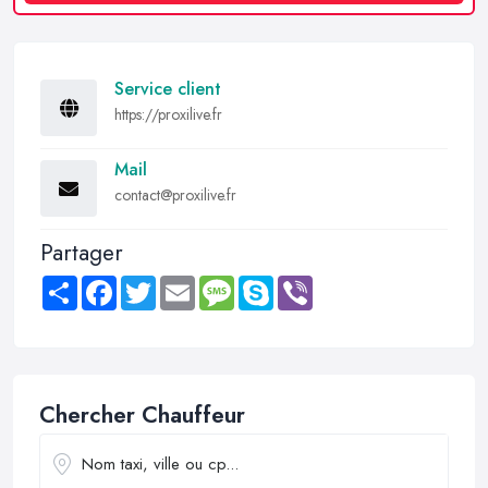
Service client
https://proxilive.fr
Mail
contact@proxilive.fr
Partager
Share
Facebook
Twitter
Email
Message
Skype
Viber
Chercher Chauffeur