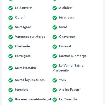
La Sauvetat
Authézat
Corent
Mirefleurs
Saint-Ignat
Surat
Varennes-sur-Morge
Chavaroux
Clerlande
Ennezat
Entraigues
Martres-sur-Morge
Le Vernet-Sainte-
Saint-Nectaire
Marguerite
Saint-Éloy-les-Mines
Youx
Montjoie
Ars-les-Favets
Buxières-sous-Montaigut
La Crouzille