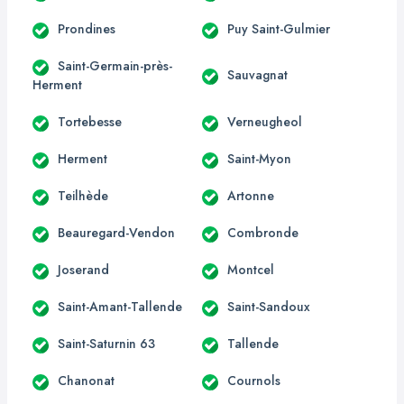
Prondines
Puy Saint-Gulmier
Saint-Germain-près-
Sauvagnat
Herment
Tortebesse
Verneugheol
Herment
Saint-Myon
Teilhède
Artonne
Beauregard-Vendon
Combronde
Joserand
Montcel
Saint-Amant-Tallende
Saint-Sandoux
Saint-Saturnin 63
Tallende
Chanonat
Cournols