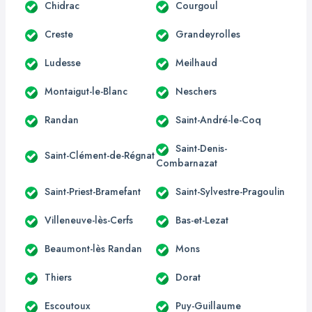
Chidrac
Courgoul
Creste
Grandeyrolles
Ludesse
Meilhaud
Montaigut-le-Blanc
Neschers
Randan
Saint-André-le-Coq
Saint-Denis-
Saint-Clément-de-Régnat
Combarnazat
Saint-Priest-Bramefant
Saint-Sylvestre-Pragoulin
Villeneuve-lès-Cerfs
Bas-et-Lezat
Beaumont-lès Randan
Mons
Thiers
Dorat
Escoutoux
Puy-Guillaume