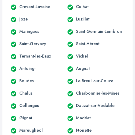
Crevant-Laveine
Culhat
Joze
Luzillat
Maringues
Saint-Germain-Lembron
Saint-Gervazy
Saint-Hérent
Ternant-les-Eaux
Vichel
Antoingt
Augnat
Boudes
Le Breuil-sur-Couze
Chalus
Charbonnier-les-Mines
Collanges
Dauzat-sur-Vodable
Gignat
Madriat
Mareugheol
Nonette