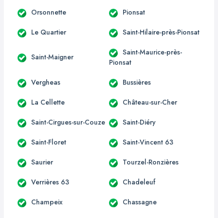
Orsonnette
Pionsat
Le Quartier
Saint-Hilaire-près-Pionsat
Saint-Maurice-près-
Saint-Maigner
Pionsat
Vergheas
Bussières
La Cellette
Château-sur-Cher
Saint-Cirgues-sur-Couze
Saint-Diéry
Saint-Floret
Saint-Vincent 63
Saurier
Tourzel-Ronzières
Verrières 63
Chadeleuf
Champeix
Chassagne