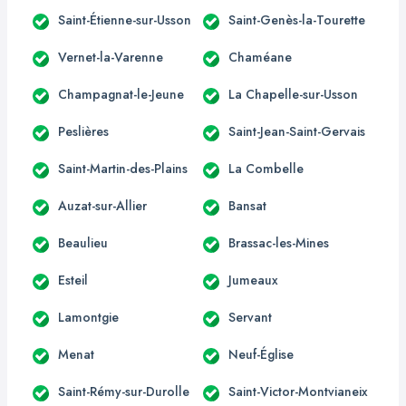
Saint-Étienne-sur-Usson
Saint-Genès-la-Tourette
Vernet-la-Varenne
Chaméane
Champagnat-le-Jeune
La Chapelle-sur-Usson
Peslières
Saint-Jean-Saint-Gervais
Saint-Martin-des-Plains
La Combelle
Auzat-sur-Allier
Bansat
Beaulieu
Brassac-les-Mines
Esteil
Jumeaux
Lamontgie
Servant
Menat
Neuf-Église
Saint-Rémy-sur-Durolle
Saint-Victor-Montvianeix