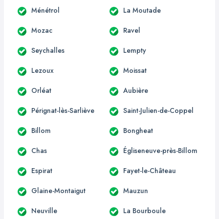
Ménétrol
La Moutade
Mozac
Ravel
Seychalles
Lempty
Lezoux
Moissat
Orléat
Aubière
Pérignat-lès-Sarliève
Saint-Julien-de-Coppel
Billom
Bongheat
Chas
Égliseneuve-près-Billom
Espirat
Fayet-le-Château
Glaine-Montaigut
Mauzun
Neuville
La Bourboule