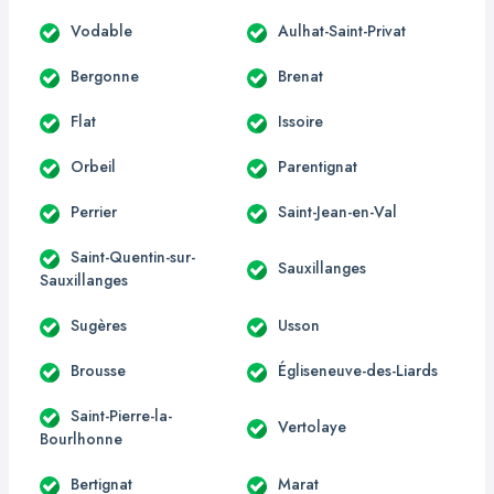
Vodable
Aulhat-Saint-Privat
Bergonne
Brenat
Flat
Issoire
Orbeil
Parentignat
Perrier
Saint-Jean-en-Val
Saint-Quentin-sur-
Sauxillanges
Sauxillanges
Sugères
Usson
Brousse
Égliseneuve-des-Liards
Saint-Pierre-la-
Vertolaye
Bourlhonne
Bertignat
Marat