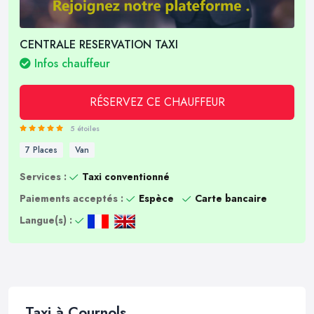
CENTRALE RESERVATION TAXI
Infos chauffeur
RÉSERVEZ CE CHAUFFEUR
5 étoiles
7 Places
Van
Services :
Taxi conventionné
Paiements acceptés :
Espèce
Carte bancaire
Langue(s) :
Taxi à Cournols