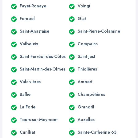
Fayet-Ronaye
Voingt
Fernoël
Giat
Saint-Anastaise
Saint-Pierre-Colamine
Valbeleix
Compains
Saint-Ferréol-des-Côtes
Saint-Just
Saint-Martin-des-Olmes
Thiolières
Valcivières
Ambert
Baffie
Champétières
La Forie
Grandrif
Tours-sur-Meymont
Auzelles
Cunlhat
Sainte-Catherine 63