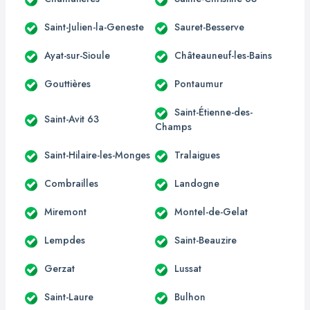
Saint-Julien-la-Geneste
Sauret-Besserve
Ayat-sur-Sioule
Châteauneuf-les-Bains
Gouttières
Pontaumur
Saint-Étienne-des-
Saint-Avit 63
Champs
Saint-Hilaire-les-Monges
Tralaigues
Combrailles
Landogne
Miremont
Montel-de-Gelat
Lempdes
Saint-Beauzire
Gerzat
Lussat
Saint-Laure
Bulhon