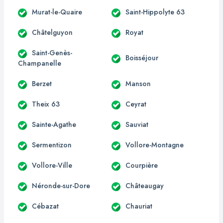
Murat-le-Quaire
Saint-Hippolyte 63
Châtelguyon
Royat
Saint-Genès-
Boisséjour
Champanelle
Berzet
Manson
Theix 63
Ceyrat
Sainte-Agathe
Sauviat
Sermentizon
Vollore-Montagne
Vollore-Ville
Courpière
Néronde-sur-Dore
Châteaugay
Cébazat
Chauriat