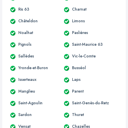
Ris 63
Charnat
Châteldon
Limons
Noalhat
Paslières
Pignols
Saint-Maurice 63
Sallèdes
Vic-le-Comte
Yronde-et-Buron
Busséol
Isserteaux
Laps
Manglieu
Parent
Saint-Agoulin
Saint-Genès-du-Retz
Sardon
Thuret
Vensat
Chazelles