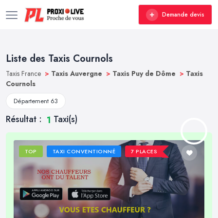
Demande devis
Liste des Taxis Cournols
Taxis France
>
Taxis Auvergne
>
Taxis Puy de Dôme
>
Taxis
Cournols
Département 63
Résultat :
Taxi(s)
1
TOP
TAXI CONVENTIONNÉ
7 PLACES