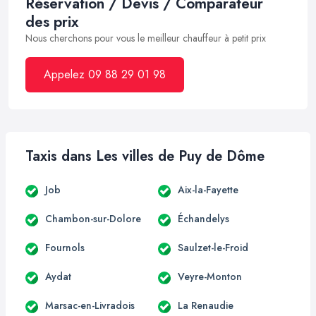
Réservation / Devis / Comparateur
des prix
Nous cherchons pour vous le meilleur chauffeur à petit prix
Appelez 09 88 29 01 98
Taxis dans Les villes de Puy de Dôme
Job
Aix-la-Fayette
Chambon-sur-Dolore
Échandelys
Fournols
Saulzet-le-Froid
Aydat
Veyre-Monton
Marsac-en-Livradois
La Renaudie