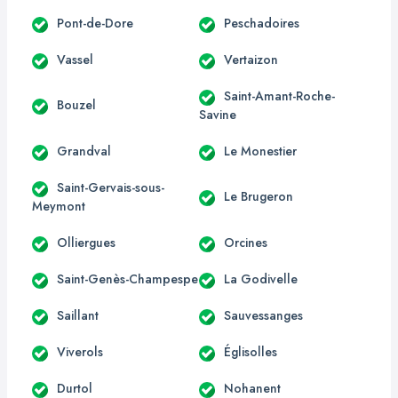
Pont-de-Dore
Peschadoires
Vassel
Vertaizon
Saint-Amant-Roche-
Bouzel
Savine
Grandval
Le Monestier
Saint-Gervais-sous-
Le Brugeron
Meymont
Olliergues
Orcines
Saint-Genès-Champespe
La Godivelle
Saillant
Sauvessanges
Viverols
Églisolles
Durtol
Nohanent