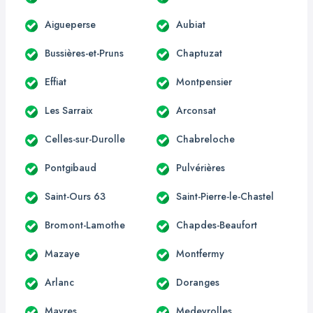
Aigueperse
Aubiat
Bussières-et-Pruns
Chaptuzat
Effiat
Montpensier
Les Sarraix
Arconsat
Celles-sur-Durolle
Chabreloche
Pontgibaud
Pulvérières
Saint-Ours 63
Saint-Pierre-le-Chastel
Bromont-Lamothe
Chapdes-Beaufort
Mazaye
Montfermy
Arlanc
Doranges
Mayres
Medeyrolles