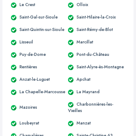
Le Crest
Olloix
Saint-Gal-sur-Sioule
Saint-Hilaire-la-Croix
Saint-Quintin-sur-Sioule
Saint-Rémy-de-Blot
Lisseuil
Marcillat
Puy-de-Dome
Pont-du-Château
Rentières
Saint-Alyre-ès-Montagne
Anzat-le-Luguet
Apchat
La Chapelle-Marcousse
La Mayrand
Charbonnières-les-
Mazoires
Vieilles
Loubeyrat
Manzat
Chamalières
Sainte-Christine 63