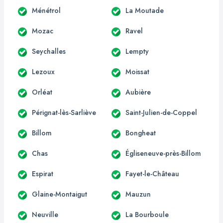
Ménétrol
La Moutade
Mozac
Ravel
Seychalles
Lempty
Lezoux
Moissat
Orléat
Aubière
Pérignat-lès-Sarliève
Saint-Julien-de-Coppel
Billom
Bongheat
Chas
Égliseneuve-près-Billom
Espirat
Fayet-le-Château
Glaine-Montaigut
Mauzun
Neuville
La Bourboule