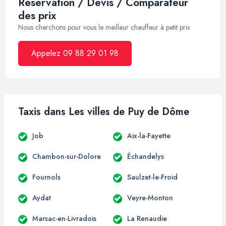
Réservation / Devis / Comparateur
des prix
Nous cherchons pour vous le meilleur chauffeur à petit prix
Appelez 09 88 29 01 98
Taxis dans Les villes de Puy de Dôme
Job
Aix-la-Fayette
Chambon-sur-Dolore
Échandelys
Fournols
Saulzet-le-Froid
Aydat
Veyre-Monton
Marsac-en-Livradois
La Renaudie