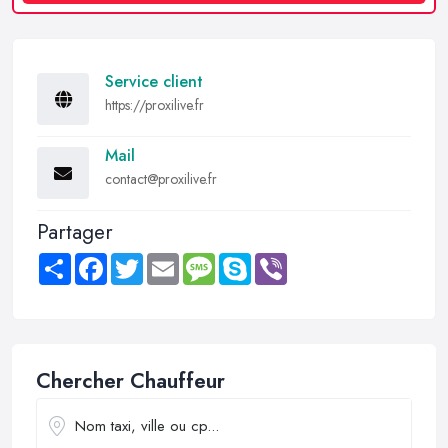
Service client
https://proxilive.fr
Mail
contact@proxilive.fr
Partager
Share
Facebook
Twitter
Email
Message
Skype
Viber
Chercher Chauffeur