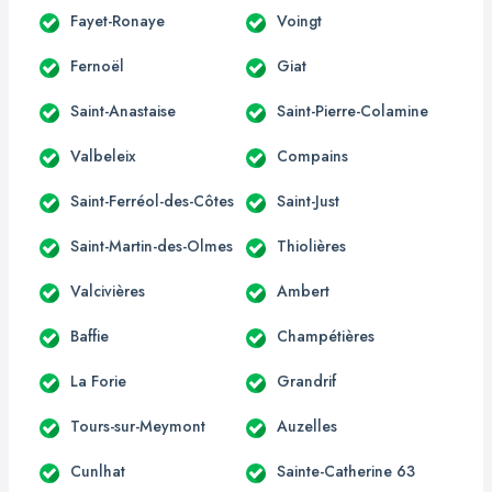
Fayet-Ronaye
Voingt
Fernoël
Giat
Saint-Anastaise
Saint-Pierre-Colamine
Valbeleix
Compains
Saint-Ferréol-des-Côtes
Saint-Just
Saint-Martin-des-Olmes
Thiolières
Valcivières
Ambert
Baffie
Champétières
La Forie
Grandrif
Tours-sur-Meymont
Auzelles
Cunlhat
Sainte-Catherine 63