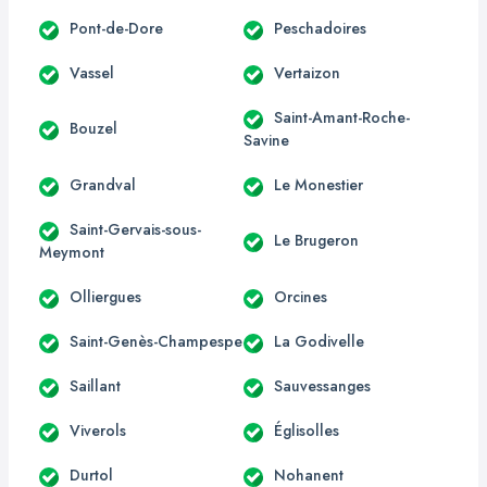
Pont-de-Dore
Peschadoires
Vassel
Vertaizon
Saint-Amant-Roche-
Bouzel
Savine
Grandval
Le Monestier
Saint-Gervais-sous-
Le Brugeron
Meymont
Olliergues
Orcines
Saint-Genès-Champespe
La Godivelle
Saillant
Sauvessanges
Viverols
Églisolles
Durtol
Nohanent