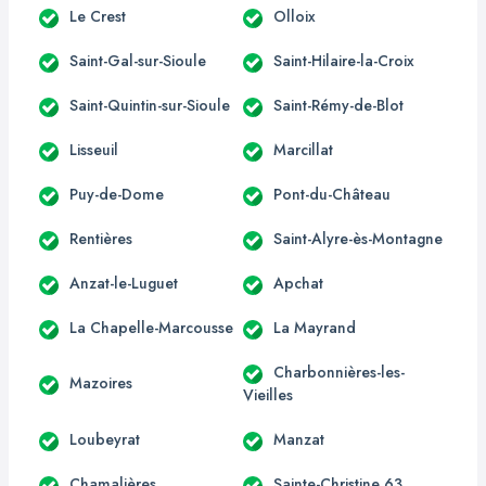
Le Crest
Olloix
Saint-Gal-sur-Sioule
Saint-Hilaire-la-Croix
Saint-Quintin-sur-Sioule
Saint-Rémy-de-Blot
Lisseuil
Marcillat
Puy-de-Dome
Pont-du-Château
Rentières
Saint-Alyre-ès-Montagne
Anzat-le-Luguet
Apchat
La Chapelle-Marcousse
La Mayrand
Charbonnières-les-
Mazoires
Vieilles
Loubeyrat
Manzat
Chamalières
Sainte-Christine 63