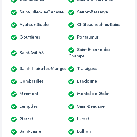
Saint-Julien-la-Geneste
Sauret-Besserve
Ayat-sur-Sioule
Châteauneuf-les-Bains
Gouttières
Pontaumur
Saint-Étienne-des-
Saint-Avit 63
Champs
Saint-Hilaire-les-Monges
Tralaigues
Combrailles
Landogne
Miremont
Montel-de-Gelat
Lempdes
Saint-Beauzire
Gerzat
Lussat
Saint-Laure
Bulhon