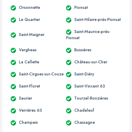
Orsonnette
Pionsat
Le Quartier
Saint-Hilaire-près-Pionsat
Saint-Maurice-près-
Saint-Maigner
Pionsat
Vergheas
Bussières
La Cellette
Château-sur-Cher
Saint-Cirgues-sur-Couze
Saint-Diéry
Saint-Floret
Saint-Vincent 63
Saurier
Tourzel-Ronzières
Verrières 63
Chadeleuf
Champeix
Chassagne