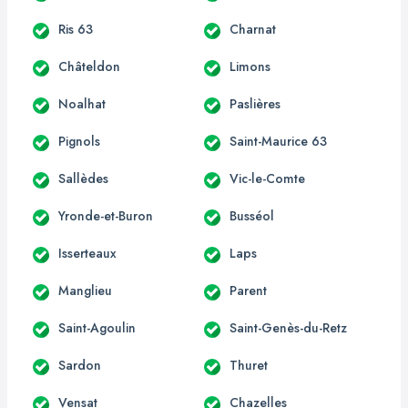
Ris 63
Charnat
Châteldon
Limons
Noalhat
Paslières
Pignols
Saint-Maurice 63
Sallèdes
Vic-le-Comte
Yronde-et-Buron
Busséol
Isserteaux
Laps
Manglieu
Parent
Saint-Agoulin
Saint-Genès-du-Retz
Sardon
Thuret
Vensat
Chazelles