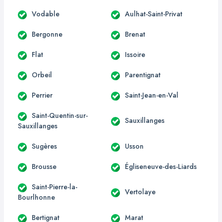
Vodable
Aulhat-Saint-Privat
Bergonne
Brenat
Flat
Issoire
Orbeil
Parentignat
Perrier
Saint-Jean-en-Val
Saint-Quentin-sur-
Sauxillanges
Sauxillanges
Sugères
Usson
Brousse
Égliseneuve-des-Liards
Saint-Pierre-la-
Vertolaye
Bourlhonne
Bertignat
Marat