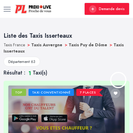
Demande devis
Liste des Taxis Isserteaux
Taxis France
>
Taxis Auvergne
>
Taxis Puy de Dôme
>
Taxis
Isserteaux
Département 63
Résultat :
Taxi(s)
1
TOP
TAXI CONVENTIONNÉ
7 PLACES