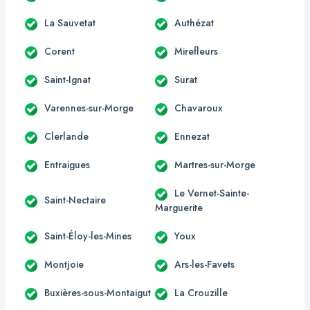
La Sauvetat
Authézat
Corent
Mirefleurs
Saint-Ignat
Surat
Varennes-sur-Morge
Chavaroux
Clerlande
Ennezat
Entraigues
Martres-sur-Morge
Le Vernet-Sainte-
Saint-Nectaire
Marguerite
Saint-Éloy-les-Mines
Youx
Montjoie
Ars-les-Favets
Buxières-sous-Montaigut
La Crouzille