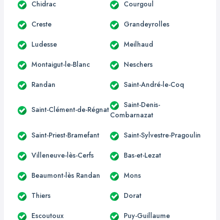
Chidrac
Courgoul
Creste
Grandeyrolles
Ludesse
Meilhaud
Montaigut-le-Blanc
Neschers
Randan
Saint-André-le-Coq
Saint-Denis-
Saint-Clément-de-Régnat
Combarnazat
Saint-Priest-Bramefant
Saint-Sylvestre-Pragoulin
Villeneuve-lès-Cerfs
Bas-et-Lezat
Beaumont-lès Randan
Mons
Thiers
Dorat
Escoutoux
Puy-Guillaume