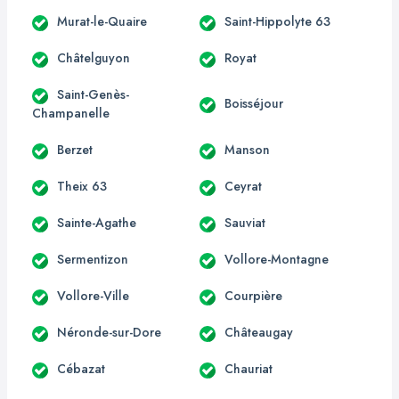
Murat-le-Quaire
Saint-Hippolyte 63
Châtelguyon
Royat
Saint-Genès-
Boisséjour
Champanelle
Berzet
Manson
Theix 63
Ceyrat
Sainte-Agathe
Sauviat
Sermentizon
Vollore-Montagne
Vollore-Ville
Courpière
Néronde-sur-Dore
Châteaugay
Cébazat
Chauriat