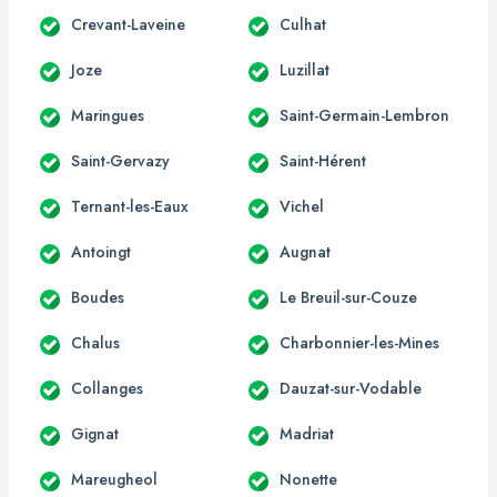
Crevant-Laveine
Culhat
Joze
Luzillat
Maringues
Saint-Germain-Lembron
Saint-Gervazy
Saint-Hérent
Ternant-les-Eaux
Vichel
Antoingt
Augnat
Boudes
Le Breuil-sur-Couze
Chalus
Charbonnier-les-Mines
Collanges
Dauzat-sur-Vodable
Gignat
Madriat
Mareugheol
Nonette