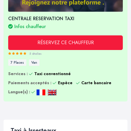
CENTRALE RESERVATION TAXI
Infos chauffeur
RÉSERVEZ CE CHAUFFEUR
5 étoiles
7 Places
Van
Services :
Taxi conventionné
Paiements acceptés :
Espèce
Carte bancaire
Langue(s) :
Taxi à Isserteaux