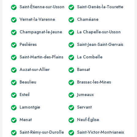
Saint-Étienne-sur-Usson
Saint-Genès-la-Tourette
Vernet-la-Varenne
Chaméane
Champagnat-le-Jeune
La Chapelle-sur-Usson
Peslières
Saint-Jean-Saint-Gervais
Saint-Martin-des-Plains
La Combelle
Auzat-sur-Allier
Bansat
Beaulieu
Brassac-les-Mines
Esteil
Jumeaux
Lamontgie
Servant
Menat
Neuf-Église
Saint-Rémy-sur-Durolle
Saint-Victor-Montvianeix