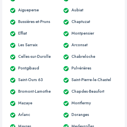
Aigueperse
Aubiat
Bussières-et-Pruns
Chaptuzat
Effiat
Montpensier
Les Sarraix
Arconsat
Celles-sur-Durolle
Chabreloche
Pontgibaud
Pulvérières
Saint-Ours 63
Saint-Pierre-le-Chastel
Bromont-Lamothe
Chapdes-Beaufort
Mazaye
Montfermy
Arlanc
Doranges
Mayres
Medeyrolles