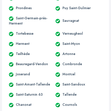
Prondines
Puy Saint-Gulmier
Saint-Germain-près-
Sauvagnat
Herment
Tortebesse
Verneugheol
Herment
Saint-Myon
Teilhède
Artonne
Beauregard-Vendon
Combronde
Joserand
Montcel
Saint-Amant-Tallende
Saint-Sandoux
Saint-Saturnin 63
Tallende
Chanonat
Cournols