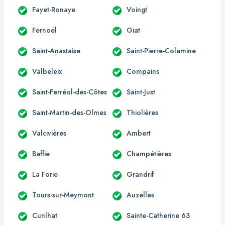
Fayet-Ronaye
Voingt
Fernoël
Giat
Saint-Anastaise
Saint-Pierre-Colamine
Valbeleix
Compains
Saint-Ferréol-des-Côtes
Saint-Just
Saint-Martin-des-Olmes
Thiolières
Valcivières
Ambert
Baffie
Champétières
La Forie
Grandrif
Tours-sur-Meymont
Auzelles
Cunlhat
Sainte-Catherine 63