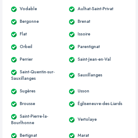
Vodable
Aulhat-Saint-Privat
Bergonne
Brenat
Flat
Issoire
Orbeil
Parentignat
Perrier
Saint-Jean-en-Val
Saint-Quentin-sur-
Sauxillanges
Sauxillanges
Sugères
Usson
Brousse
Égliseneuve-des-Liards
Saint-Pierre-la-
Vertolaye
Bourlhonne
Bertignat
Marat