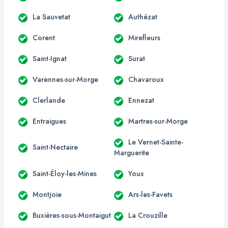
La Sauvetat
Authézat
Corent
Mirefleurs
Saint-Ignat
Surat
Varennes-sur-Morge
Chavaroux
Clerlande
Ennezat
Entraigues
Martres-sur-Morge
Le Vernet-Sainte-
Saint-Nectaire
Marguerite
Saint-Éloy-les-Mines
Youx
Montjoie
Ars-les-Favets
Buxières-sous-Montaigut
La Crouzille