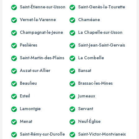
Saint-Étienne-sur-Usson
Saint-Genès-la-Tourette
Vernet-la-Varenne
Chaméane
Champagnat-le-Jeune
La Chapelle-sur-Usson
Peslières
Saint-Jean-Saint-Gervais
Saint-Martin-des-Plains
La Combelle
Auzat-sur-Allier
Bansat
Beaulieu
Brassac-les-Mines
Esteil
Jumeaux
Lamontgie
Servant
Menat
Neuf-Église
Saint-Rémy-sur-Durolle
Saint-Victor-Montvianeix