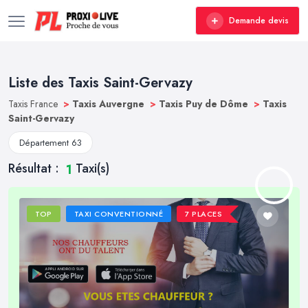
Demande devis
Liste des Taxis Saint-Gervazy
Taxis France
>
Taxis Auvergne
>
Taxis Puy de Dôme
>
Taxis
Saint-Gervazy
Département 63
Résultat :
Taxi(s)
1
TOP
TAXI CONVENTIONNÉ
7 PLACES