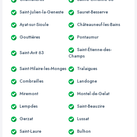
Saint-Julien-la-Geneste
Sauret-Besserve
Ayat-sur-Sioule
Châteauneuf-les-Bains
Gouttières
Pontaumur
Saint-Étienne-des-
Saint-Avit 63
Champs
Saint-Hilaire-les-Monges
Tralaigues
Combrailles
Landogne
Miremont
Montel-de-Gelat
Lempdes
Saint-Beauzire
Gerzat
Lussat
Saint-Laure
Bulhon