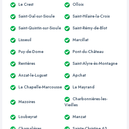
Le Crest
Olloix
Saint-Gal-sur-Sioule
Saint-Hilaire-la-Croix
Saint-Quintin-sur-Sioule
Saint-Rémy-de-Blot
Lisseuil
Marcillat
Puy-de-Dome
Pont-du-Château
Rentières
Saint-Alyre-ès-Montagne
Anzat-le-Luguet
Apchat
La Chapelle-Marcousse
La Mayrand
Charbonnières-les-
Mazoires
Vieilles
Loubeyrat
Manzat
Chamalières
Sainte-Christine 63