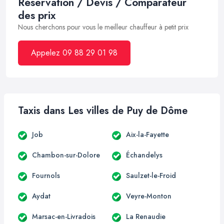
Réservation / Devis / Comparateur
des prix
Nous cherchons pour vous le meilleur chauffeur à petit prix
Appelez 09 88 29 01 98
Taxis dans Les villes de Puy de Dôme
Job
Aix-la-Fayette
Chambon-sur-Dolore
Échandelys
Fournols
Saulzet-le-Froid
Aydat
Veyre-Monton
Marsac-en-Livradois
La Renaudie