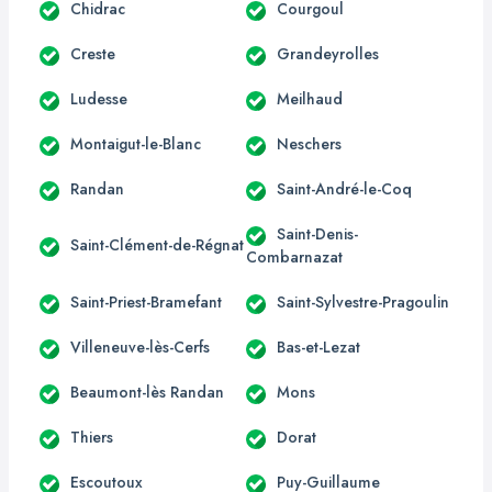
Chidrac
Courgoul
Creste
Grandeyrolles
Ludesse
Meilhaud
Montaigut-le-Blanc
Neschers
Randan
Saint-André-le-Coq
Saint-Denis-
Saint-Clément-de-Régnat
Combarnazat
Saint-Priest-Bramefant
Saint-Sylvestre-Pragoulin
Villeneuve-lès-Cerfs
Bas-et-Lezat
Beaumont-lès Randan
Mons
Thiers
Dorat
Escoutoux
Puy-Guillaume