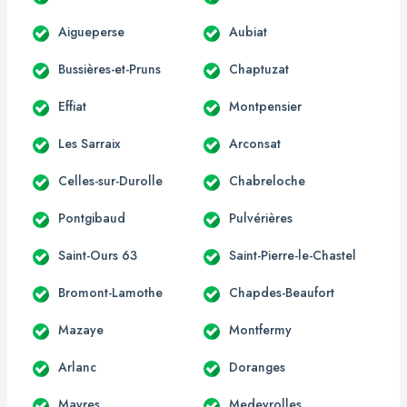
Aigueperse
Aubiat
Bussières-et-Pruns
Chaptuzat
Effiat
Montpensier
Les Sarraix
Arconsat
Celles-sur-Durolle
Chabreloche
Pontgibaud
Pulvérières
Saint-Ours 63
Saint-Pierre-le-Chastel
Bromont-Lamothe
Chapdes-Beaufort
Mazaye
Montfermy
Arlanc
Doranges
Mayres
Medeyrolles