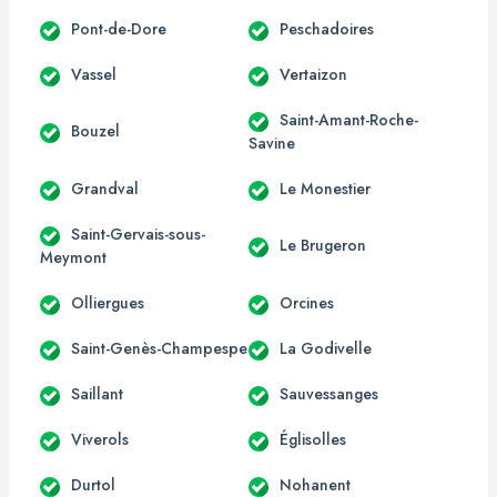
Pont-de-Dore
Peschadoires
Vassel
Vertaizon
Saint-Amant-Roche-
Bouzel
Savine
Grandval
Le Monestier
Saint-Gervais-sous-
Le Brugeron
Meymont
Olliergues
Orcines
Saint-Genès-Champespe
La Godivelle
Saillant
Sauvessanges
Viverols
Églisolles
Durtol
Nohanent