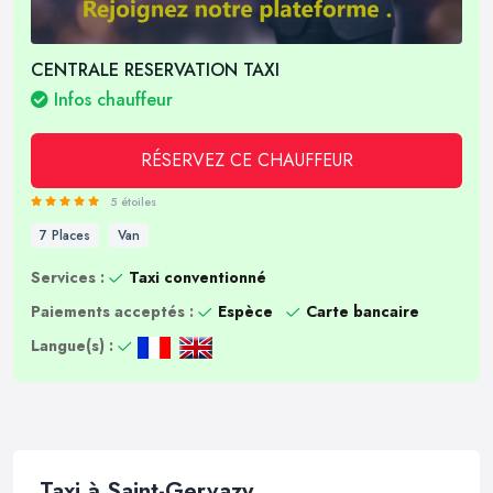
CENTRALE RESERVATION TAXI
Infos chauffeur
RÉSERVEZ CE CHAUFFEUR
5 étoiles
7 Places
Van
Services :
Taxi conventionné
Paiements acceptés :
Espèce
Carte bancaire
Langue(s) :
Taxi à Saint-Gervazy