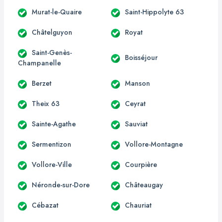
Murat-le-Quaire
Saint-Hippolyte 63
Châtelguyon
Royat
Saint-Genès-
Boisséjour
Champanelle
Berzet
Manson
Theix 63
Ceyrat
Sainte-Agathe
Sauviat
Sermentizon
Vollore-Montagne
Vollore-Ville
Courpière
Néronde-sur-Dore
Châteaugay
Cébazat
Chauriat