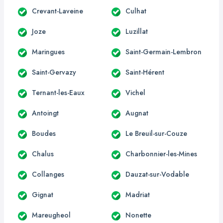
Crevant-Laveine
Culhat
Joze
Luzillat
Maringues
Saint-Germain-Lembron
Saint-Gervazy
Saint-Hérent
Ternant-les-Eaux
Vichel
Antoingt
Augnat
Boudes
Le Breuil-sur-Couze
Chalus
Charbonnier-les-Mines
Collanges
Dauzat-sur-Vodable
Gignat
Madriat
Mareugheol
Nonette