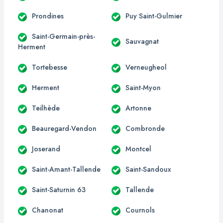
Prondines
Puy Saint-Gulmier
Saint-Germain-près-
Sauvagnat
Herment
Tortebesse
Verneugheol
Herment
Saint-Myon
Teilhède
Artonne
Beauregard-Vendon
Combronde
Joserand
Montcel
Saint-Amant-Tallende
Saint-Sandoux
Saint-Saturnin 63
Tallende
Chanonat
Cournols