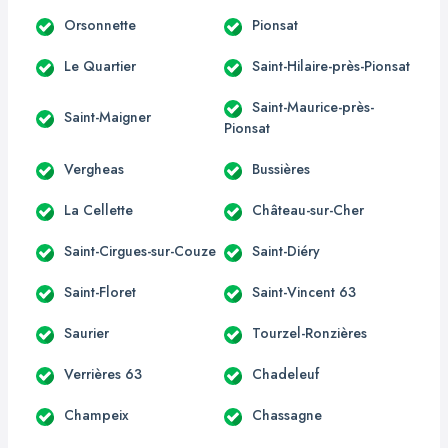
Orsonnette
Pionsat
Le Quartier
Saint-Hilaire-près-Pionsat
Saint-Maurice-près-
Saint-Maigner
Pionsat
Vergheas
Bussières
La Cellette
Château-sur-Cher
Saint-Cirgues-sur-Couze
Saint-Diéry
Saint-Floret
Saint-Vincent 63
Saurier
Tourzel-Ronzières
Verrières 63
Chadeleuf
Champeix
Chassagne