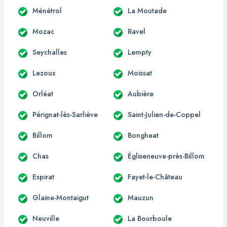
Ménétrol
La Moutade
Mozac
Ravel
Seychalles
Lempty
Lezoux
Moissat
Orléat
Aubière
Pérignat-lès-Sarliève
Saint-Julien-de-Coppel
Billom
Bongheat
Chas
Égliseneuve-près-Billom
Espirat
Fayet-le-Château
Glaine-Montaigut
Mauzun
Neuville
La Bourboule