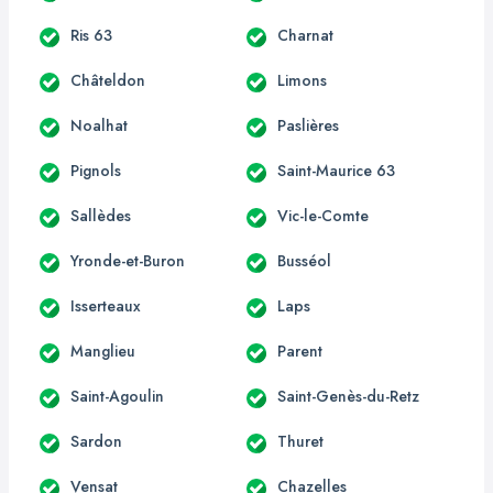
Ris 63
Charnat
Châteldon
Limons
Noalhat
Paslières
Pignols
Saint-Maurice 63
Sallèdes
Vic-le-Comte
Yronde-et-Buron
Busséol
Isserteaux
Laps
Manglieu
Parent
Saint-Agoulin
Saint-Genès-du-Retz
Sardon
Thuret
Vensat
Chazelles