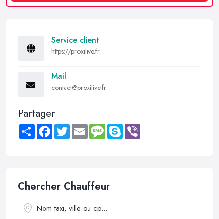
Service client
https://proxilive.fr
Mail
contact@proxilive.fr
Partager
Share
Facebook
Twitter
Email
Message
Skype
Viber
Chercher Chauffeur