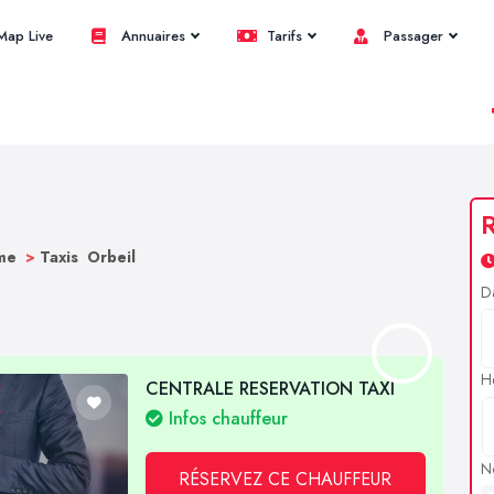
ap Live
Annuaires
Tarifs
Passager
R
ôme
>
Taxis Orbeil
D
H
CENTRALE RESERVATION TAXI
Infos chauffeur
N
RÉSERVEZ CE CHAUFFEUR