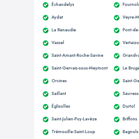
Échandelys
Fournol
Aydat
Veyre-
La Renaudie
Pont-de
Vassel
Vertaiz
Saint-Amant-Roche-Savine
Grandv
Saint-Gervais-sous-Meymont
Le Brug
Orcines
Saint-
Saillant
Sauvess
Églisolles
Durtol
Saint-Julien-Puy-Lavèze
Briffons
Trémouille-Saint-Loup
Bagnols