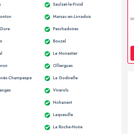
s
Saulzet-le-Froid
Monton
Marsac-en-Livradois
Me
-Dore
Peschadoires
on
Bouzel
al
Le Monestier
eron
Olliergues
Genès-Champespe
La Godivelle
anges
Viverols
Nohanent
Laqueuille
La Roche-Noire