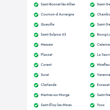
Saint-Bonnet-lès-Allier
Saint-Ge
Cournon-d Auvergne
Chambo
Queuille
Saint-G
Saint-Sulpice 63
Bourg-La
Messeix
Cisterne
Plauzat
La Sauv
Corent
Mirefleu
Surat
Varenne
Clerlande
Ennezat
Martres-sur-Morge
Saint-Ne
Saint-Éloy-les-Mines
Youx