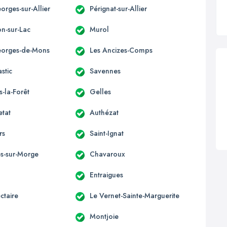
orges-sur-Allier
Pérignat-sur-Allier
n-sur-Lac
Murol
eorges-de-Mons
Les Ancizes-Comps
stic
Savennes
s-la-Forêt
Gelles
etat
Authézat
rs
Saint-Ignat
s-sur-Morge
Chavaroux
Entraigues
ctaire
Le Vernet-Sainte-Marguerite
Montjoie