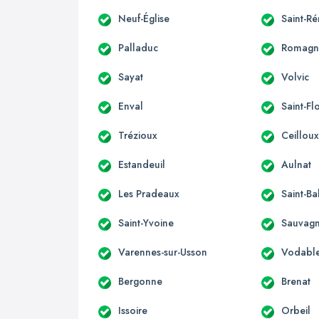
Neuf-Église
Saint-R
Palladuc
Romagn
Sayat
Volvic
Enval
Saint-Fl
Trézioux
Ceillou
Estandeuil
Aulnat
Les Pradeaux
Saint-Ba
Saint-Yvoine
Sauvagn
Varennes-sur-Usson
Vodabl
Bergonne
Brenat
Issoire
Orbeil