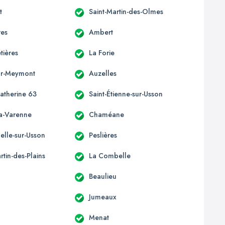
t
Saint-Martin-des-Olmes
res
Ambert
ières
La Forie
ur-Meymont
Auzelles
Catherine 63
Saint-Étienne-sur-Usson
la-Varenne
Chaméane
elle-sur-Usson
Peslières
rtin-des-Plains
La Combelle
Beaulieu
Jumeaux
Menat