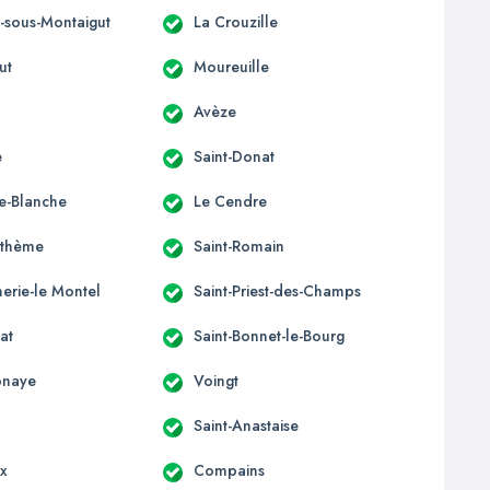
s-sous-Montaigut
La Crouzille
ut
Moureuille
Avèze
e
Saint-Donat
e-Blanche
Le Cendre
nthème
Saint-Romain
erie-le Montel
Saint-Priest-des-Champs
at
Saint-Bonnet-le-Bourg
onaye
Voingt
Saint-Anastaise
ix
Compains