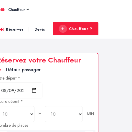
Chauffeur
Chauffeur ?
|
Réserver
Devis
éservez votre Chauffeur
Détails passager
ate départ *
eure départ *
H
MIN
ombre de places