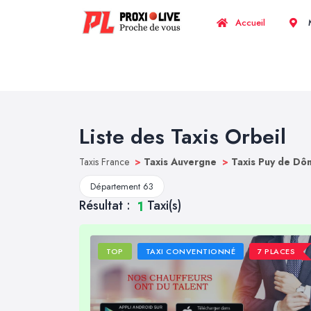
Accueil
M
Liste des Taxis Orbeil
Taxis France
>
Taxis Auvergne
>
Taxis Puy de D
Département 63
Résultat :
Taxi(s)
1
TOP
TAXI CONVENTIONNÉ
7 PLACES