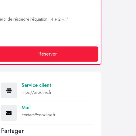
rci de résoudre l'équation : 4 + 2 = ?
Réserver
Service client
https://proxilive.fr
Mail
contact@proxilive.fr
Partager