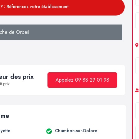
? : Référencez votre établissement
che de Orbeil
ur des prix
Appelez 09 88 29 01 98
t prix
Dôme
ayette
Chambon-sur-Dolore