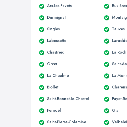
Ars-les-Favets
Buxière
Durmignat
Montaig
Singles
Tauves
Labessette
Larodd
Chastreix
La Roch
Orcet
Saint-A
La Chaulme
La Monn
Biollet
Charens
Saint-Bonnet-le-Chastel
Fayet-R
Fernoël
Giat
Saint-Pierre-Colamine
Valbele