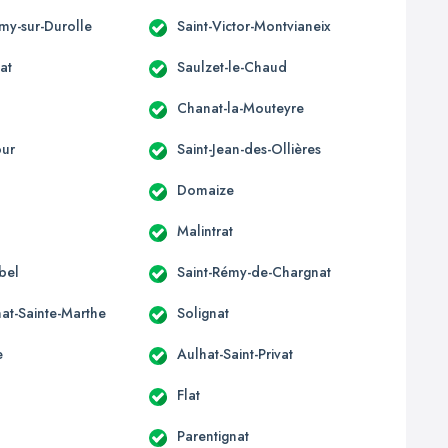
émy-sur-Durolle
Saint-Victor-Montvianeix
at
Saulzet-le-Chaud
Chanat-la-Mouteyre
our
Saint-Jean-des-Ollières
x
Domaize
Malintrat
bel
Saint-Rémy-de-Chargnat
at-Sainte-Marthe
Solignat
e
Aulhat-Saint-Privat
Flat
Parentignat