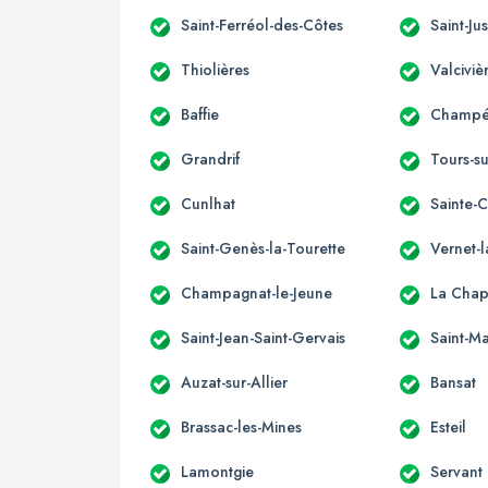
Saint-Ferréol-des-Côtes
Saint-Jus
Thiolières
Valciviè
Baffie
Champét
Grandrif
Tours-s
Cunlhat
Sainte-
Saint-Genès-la-Tourette
Vernet-
Champagnat-le-Jeune
La Chap
Saint-Jean-Saint-Gervais
Saint-Ma
Auzat-sur-Allier
Bansat
Brassac-les-Mines
Esteil
Lamontgie
Servant