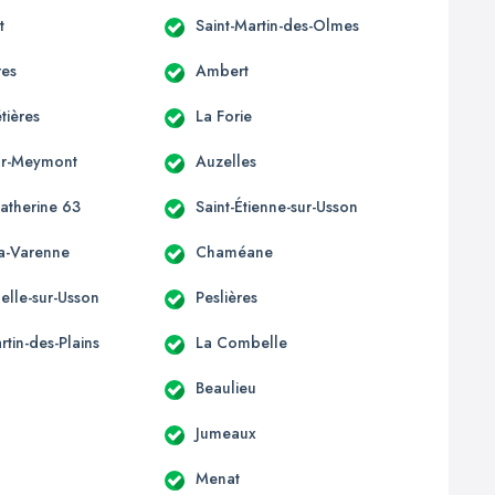
t
Saint-Martin-des-Olmes
res
Ambert
ières
La Forie
ur-Meymont
Auzelles
Catherine 63
Saint-Étienne-sur-Usson
la-Varenne
Chaméane
elle-sur-Usson
Peslières
rtin-des-Plains
La Combelle
Beaulieu
Jumeaux
Menat