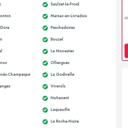
s
Saulzet-le-Froid
Monton
Marsac-en-Livradois
Me
-Dore
Peschadoires
on
Bouzel
al
Le Monestier
eron
Olliergues
Genès-Champespe
La Godivelle
anges
Viverols
Nohanent
Laqueuille
La Roche-Noire