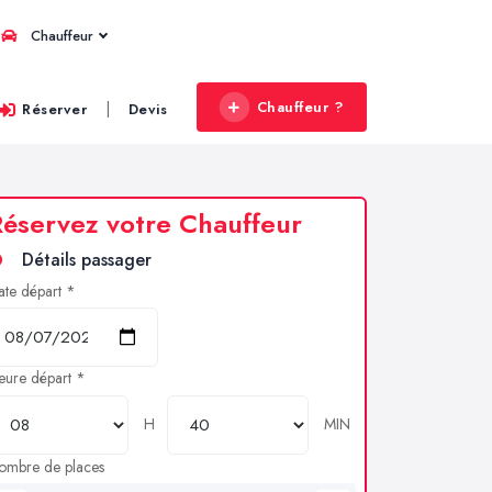
Chauffeur
Chauffeur ?
|
Réserver
Devis
éservez votre Chauffeur
Détails passager
ate départ *
eure départ *
H
MIN
ombre de places