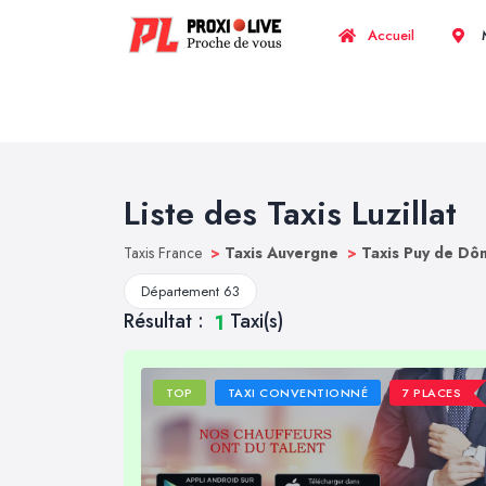
Accueil
M
Liste des Taxis Luzillat
Taxis France
>
Taxis Auvergne
>
Taxis Puy de D
Département 63
Résultat :
Taxi(s)
1
TOP
TAXI CONVENTIONNÉ
7 PLACES