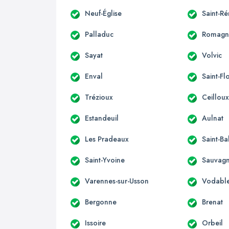
Neuf-Église
Saint-R
Palladuc
Romagn
Sayat
Volvic
Enval
Saint-Fl
Trézioux
Ceillou
Estandeuil
Aulnat
Les Pradeaux
Saint-Ba
Saint-Yvoine
Sauvagn
Varennes-sur-Usson
Vodabl
Bergonne
Brenat
Issoire
Orbeil