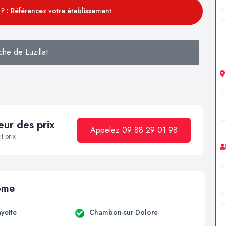
? : Référencez votre établissement
che de Luzillat
ur des prix
Appelez 09 88 29 01 98
t prix
Dôme
ayette
Chambon-sur-Dolore