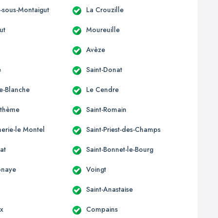
s-sous-Montaigut
La Crouzille
ut
Moureuille
Avèze
e
Saint-Donat
e-Blanche
Le Cendre
nthème
Saint-Romain
erie-le Montel
Saint-Priest-des-Champs
at
Saint-Bonnet-le-Bourg
onaye
Voingt
Saint-Anastaise
ix
Compains