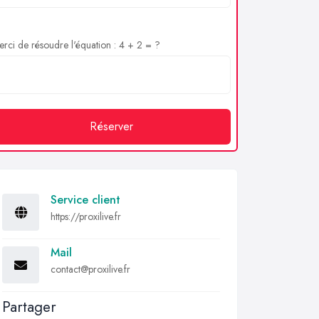
rci de résoudre l'équation : 4 + 2 = ?
Réserver
Service client
https://proxilive.fr
Mail
contact@proxilive.fr
Partager