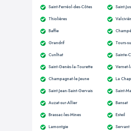
Saint-Ferréol-des-Côtes
Saint-Jus
Thiolières
Valciviè
Baffie
Champét
Grandrif
Tours-s
Cunlhat
Sainte-
Saint-Genès-la-Tourette
Vernet-
Champagnat-le-Jeune
La Chap
Saint-Jean-Saint-Gervais
Saint-Ma
Auzat-sur-Allier
Bansat
Brassac-les-Mines
Esteil
Lamontgie
Servant