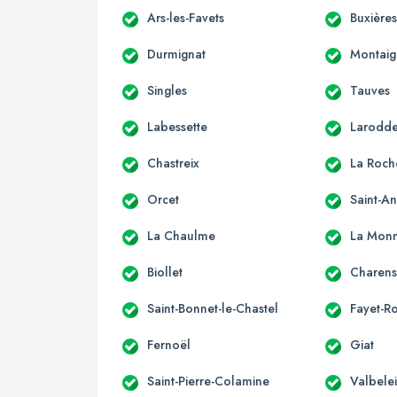
Ars-les-Favets
Buxière
Durmignat
Montaig
Singles
Tauves
Labessette
Larodd
Chastreix
La Roch
Orcet
Saint-A
La Chaulme
La Monn
Biollet
Charens
Saint-Bonnet-le-Chastel
Fayet-R
Fernoël
Giat
Saint-Pierre-Colamine
Valbele