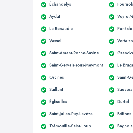
Échandelys
Fournol
Aydat
Veyre-
La Renaudie
Pont-de
Vassel
Vertaiz
Saint-Amant-Roche-Savine
Grandv
Saint-Gervais-sous-Meymont
Le Brug
Orcines
Saint-
Saillant
Sauvess
Églisolles
Durtol
Saint-Julien-Puy-Lavèze
Briffons
Trémouille-Saint-Loup
Bagnols