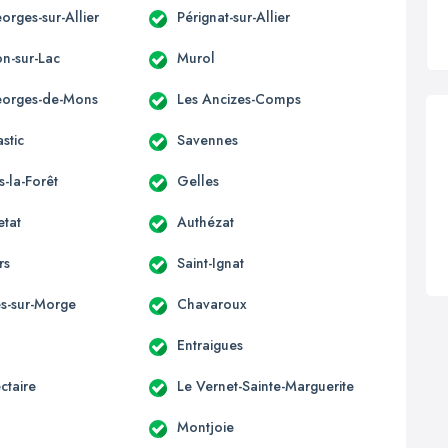
orges-sur-Allier
Pérignat-sur-Allier
n-sur-Lac
Murol
eorges-de-Mons
Les Ancizes-Comps
stic
Savennes
s-la-Forêt
Gelles
etat
Authézat
rs
Saint-Ignat
s-sur-Morge
Chavaroux
Entraigues
ctaire
Le Vernet-Sainte-Marguerite
Montjoie