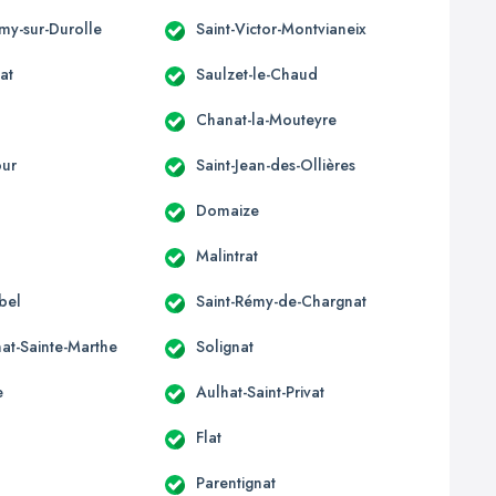
émy-sur-Durolle
Saint-Victor-Montvianeix
at
Saulzet-le-Chaud
Chanat-la-Mouteyre
our
Saint-Jean-des-Ollières
x
Domaize
Malintrat
bel
Saint-Rémy-de-Chargnat
at-Sainte-Marthe
Solignat
e
Aulhat-Saint-Privat
Flat
Parentignat