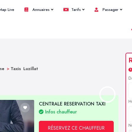
ap Live
Annuaires
Tarifs
Passager
R
ôme
>
Taxis Luzillat
D
H
CENTRALE RESERVATION TAXI
Infos chauffeur
N
RÉSERVEZ CE CHAUFFEUR