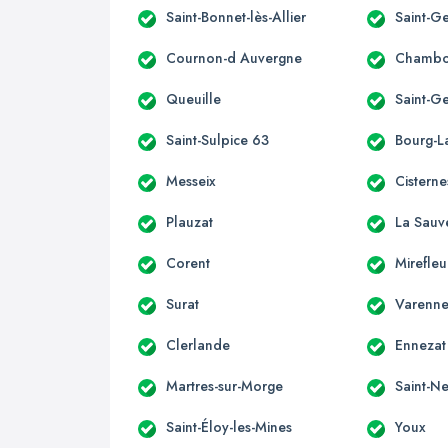
Saint-Bonnet-lès-Allier
Saint-Ge
Cournon-d Auvergne
Chambo
Queuille
Saint-G
Saint-Sulpice 63
Bourg-La
Messeix
Cisterne
Plauzat
La Sauv
Corent
Mirefleu
Surat
Varenne
Clerlande
Ennezat
Martres-sur-Morge
Saint-Ne
Saint-Éloy-les-Mines
Youx