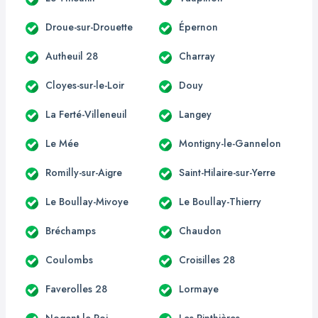
Droue-sur-Drouette
Épernon
Autheuil 28
Charray
Cloyes-sur-le-Loir
Douy
La Ferté-Villeneuil
Langey
Le Mée
Montigny-le-Gannelon
Romilly-sur-Aigre
Saint-Hilaire-sur-Yerre
Le Boullay-Mivoye
Le Boullay-Thierry
Bréchamps
Chaudon
Coulombs
Croisilles 28
Faverolles 28
Lormaye
Nogent-le-Roi
Les Pinthières