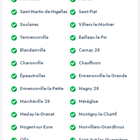
Saint-Martin-de-Nigelles
Saint-Piat
Soulaires
Villiers-le-Morhier
Yermenonville
Bailleau-le-Pin
Blandainville
Cernay 28
Charonville
Chauffours
Épeautrolles
Ermenonville-la-Grande
Ermenonville-la-Petite
Magny 28
Marchéville 28
Méréglise
Meslay-le-Grenet
Montigny-le-Chartif
Nogent-sur-Eure
Nonvilliers-Grandhoux
Ollé
Saint-Avit-les-Guespières