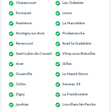
Chataincourt
Les Châtelets
Escorpain
Laons
Mainterne
La Mancelière
Montigny-sur-Avre
Prudemanche
Revercourt
Rueil-la-Gadelière
Saint-Lubin-de-Cravant
Vitray-sous-Brézolles
Anet
Gilles
Guainville
Le Mesnil-Simon
Oulins
Saussay 28
Digny
La Framboisière
Jaudrais
Louvilliers-lès-Perche