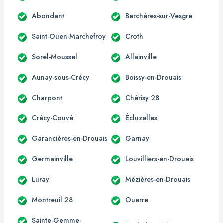
Abondant
Berchères-sur-Vesgre
Saint-Ouen-Marchefroy
Croth
Sorel-Moussel
Allainville
Aunay-sous-Crécy
Boissy-en-Drouais
Charpont
Chérisy 28
Crécy-Couvé
Écluzelles
Garancières-en-Drouais
Garnay
Germainville
Louvilliers-en-Drouais
Luray
Mézières-en-Drouais
Montreuil 28
Ouerre
Sainte-Gemme-