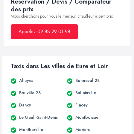
Réservation / Devis / Comparateur
des prix
Nous cherchons pour vous le meilleur chauffeur à petit prix
Appelez 09 88 29 01 98
Taxis dans Les villes de Eure et Loir
Alluyes
Bonneval 28
Bouville 28
Bullainville
Dancy
Flacey
Le Gault-Saint-Denis
Montboissier
Montharville
Moriers