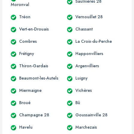
Saulnières 28
Moronval
Tréon
Vernouillet 28
Vert-en-Drouais
Chassant
Combres
La Croix-du-Perche
Frétigny
Happonvilliers
Thiron-Gardais
Argenvilliers
Beaumont-les-Autels
Luigny
Miermaigne
Vichères
Broué
Bû
Champagne 28
Goussainville 28
Havelu
Marchezais