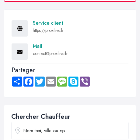
Service client
https://proxilive.fr
Mail
contact@proxilive.fr
Partager
Share
Facebook
Twitter
Email
Message
Skype
Viber
Chercher Chauffeur