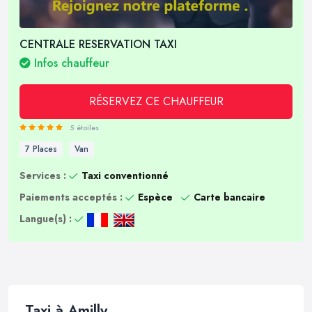
CENTRALE RESERVATION TAXI
Infos chauffeur
RÉSERVEZ CE CHAUFFEUR
5 étoiles
7 Places
Van
Services :
Taxi conventionné
Paiements acceptés :
Espèce
Carte bancaire
Langue(s) :
Taxi à Amilly