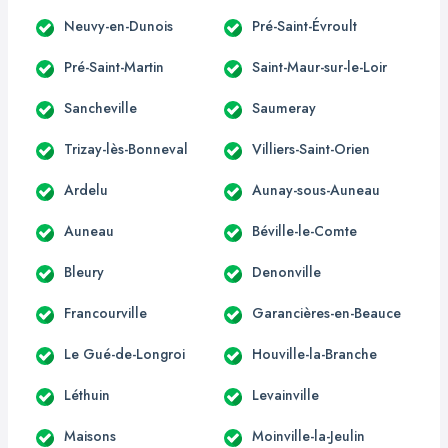
Neuvy-en-Dunois
Pré-Saint-Évroult
Pré-Saint-Martin
Saint-Maur-sur-le-Loir
Sancheville
Saumeray
Trizay-lès-Bonneval
Villiers-Saint-Orien
Ardelu
Aunay-sous-Auneau
Auneau
Béville-le-Comte
Bleury
Denonville
Francourville
Garancières-en-Beauce
Le Gué-de-Longroi
Houville-la-Branche
Léthuin
Levainville
Maisons
Moinville-la-Jeulin