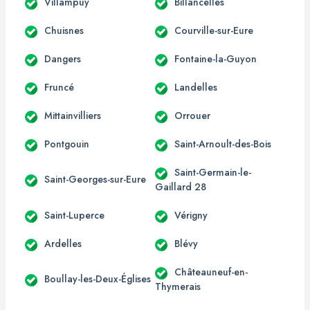
Villampuy
Billancelles
Chuisnes
Courville-sur-Eure
Dangers
Fontaine-la-Guyon
Fruncé
Landelles
Mittainvilliers
Orrouer
Pontgouin
Saint-Arnoult-des-Bois
Saint-Germain-le-
Saint-Georges-sur-Eure
Gaillard 28
Saint-Luperce
Vérigny
Ardelles
Blévy
Châteauneuf-en-
Boullay-les-Deux-Églises
Thymerais