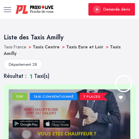
Demande devis
Liste des Taxis Amilly
Taxis France
>
Taxis Centre
>
Taxis Eure et Loir
>
Taxis
Amilly
Département 28
Résultat :
Taxi(s)
1
TOP
TAXI CONVENTIONNÉ
7 PLACES