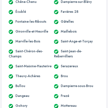
Chêne-Chenu
Dampierre-sur-Blévy
Écublé
Favières 28
Fontaine-les-Ribouts
Gâtelles
Gironville-et-Neuville
Maillebois
Marville-les-Bois
Saint-Ange-et-Torçay
Saint-Chéron-des-
Saint-Jean-de-
Champs
Rebervilliers
Saint-Maixme-Hauterive
Serazereux
Theuvy-Achères
Brou
Bullou
Dampierre-sous-Brou
Dangeau
Frazé
Gohory
Mottereau