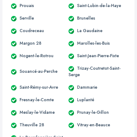
Prouais
Saint-Lubin-de-la-Haye
Serville
Brunelles
Coudreceau
La Gaudaine
Margon 28
Marolles-les-Buis
Nogent-le-Rotrou
Saint-Jean-Pierre-Fixte
Trizay-Coutretot-Saint-
Souancé-au-Perche
Serge
Saint-Rémy-sur-Avre
Dammarie
Fresnay-le-Comte
Luplanté
Meslay-le-Vidame
Prunay-le-Gillon
Theuville 28
Vitray-en-Beauce