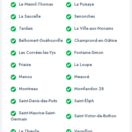
Le Mesnil-Thomas
La Puisaye
La Saucelle
Senonches
Tardais
La Ville-aux-Nonains
Belhomert-Guéhouville
Champrond-en-Gâtine
Les Corvées-les-Yys
Fontaine-Simon
Friaize
La Loupe
Manou
Meaucé
Montireau
Montlandon 28
Saint-Denis-des-Puits
Saint-Éliph
Saint-Maurice-Saint-
Saint-Victor-de-Buthon
Germain
Le Thieulin
Vaupillon