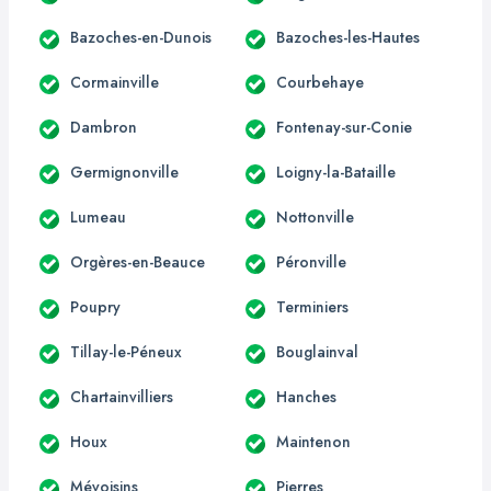
Bazoches-en-Dunois
Bazoches-les-Hautes
Cormainville
Courbehaye
Dambron
Fontenay-sur-Conie
Germignonville
Loigny-la-Bataille
Lumeau
Nottonville
Orgères-en-Beauce
Péronville
Poupry
Terminiers
Tillay-le-Péneux
Bouglainval
Chartainvilliers
Hanches
Houx
Maintenon
Mévoisins
Pierres