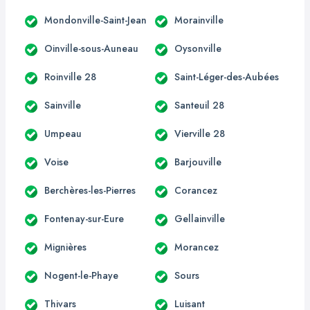
Mondonville-Saint-Jean
Morainville
Oinville-sous-Auneau
Oysonville
Roinville 28
Saint-Léger-des-Aubées
Sainville
Santeuil 28
Umpeau
Vierville 28
Voise
Barjouville
Berchères-les-Pierres
Corancez
Fontenay-sur-Eure
Gellainville
Mignières
Morancez
Nogent-le-Phaye
Sours
Thivars
Luisant