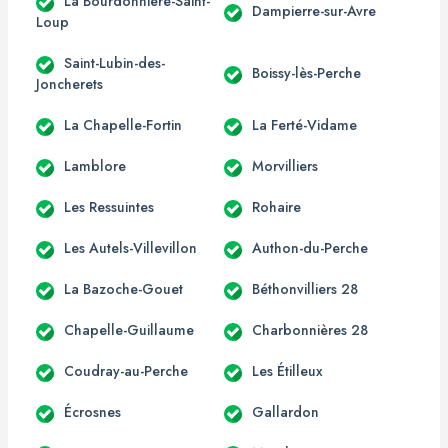
La Bourdonnière-Saint-
Dampierre-sur-Avre
Loup
Saint-Lubin-des-
Boissy-lès-Perche
Joncherets
La Chapelle-Fortin
La Ferté-Vidame
Lamblore
Morvilliers
Les Ressuintes
Rohaire
Les Autels-Villevillon
Authon-du-Perche
La Bazoche-Gouet
Béthonvilliers 28
Chapelle-Guillaume
Charbonnières 28
Coudray-au-Perche
Les Étilleux
Écrosnes
Gallardon