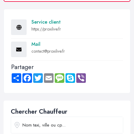
Service client
https://proxilive.fr
Mail
contact@proxilive.fr
Partager
Share
Facebook
Twitter
Email
Message
Skype
Viber
Chercher Chauffeur