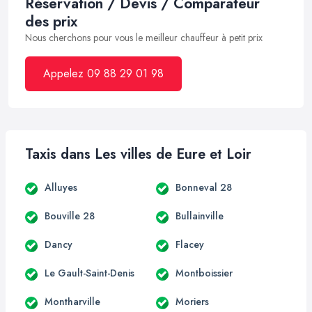
Réservation / Devis / Comparateur
des prix
Nous cherchons pour vous le meilleur chauffeur à petit prix
Appelez 09 88 29 01 98
Taxis dans Les villes de Eure et Loir
Alluyes
Bonneval 28
Bouville 28
Bullainville
Dancy
Flacey
Le Gault-Saint-Denis
Montboissier
Montharville
Moriers