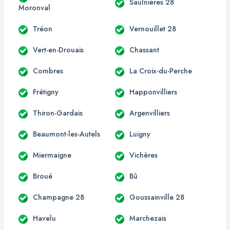
Saulnières 28
Moronval
Tréon
Vernouillet 28
Vert-en-Drouais
Chassant
Combres
La Croix-du-Perche
Frétigny
Happonvilliers
Thiron-Gardais
Argenvilliers
Beaumont-les-Autels
Luigny
Miermaigne
Vichères
Broué
Bû
Champagne 28
Goussainville 28
Havelu
Marchezais