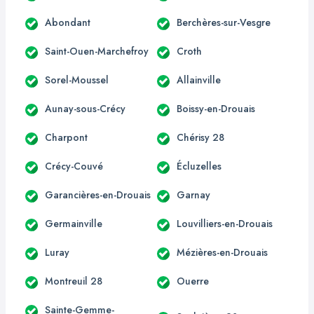
Abondant
Berchères-sur-Vesgre
Saint-Ouen-Marchefroy
Croth
Sorel-Moussel
Allainville
Aunay-sous-Crécy
Boissy-en-Drouais
Charpont
Chérisy 28
Crécy-Couvé
Écluzelles
Garancières-en-Drouais
Garnay
Germainville
Louvilliers-en-Drouais
Luray
Mézières-en-Drouais
Montreuil 28
Ouerre
Sainte-Gemme-