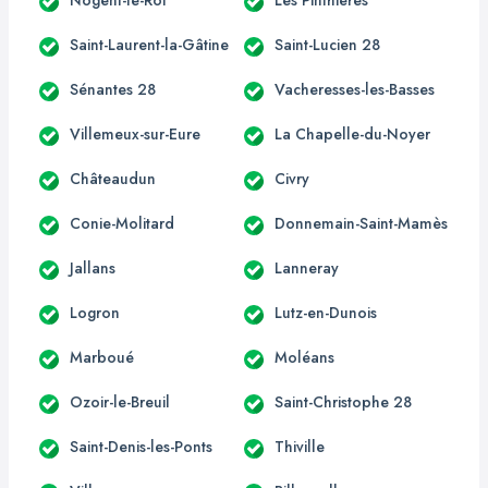
Saint-Laurent-la-Gâtine
Saint-Lucien 28
Sénantes 28
Vacheresses-les-Basses
Villemeux-sur-Eure
La Chapelle-du-Noyer
Châteaudun
Civry
Conie-Molitard
Donnemain-Saint-Mamès
Jallans
Lanneray
Logron
Lutz-en-Dunois
Marboué
Moléans
Ozoir-le-Breuil
Saint-Christophe 28
Saint-Denis-les-Ponts
Thiville