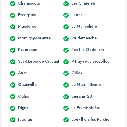
Chataincourt
Les Châtelets
Escorpain
Laons
Mainterne
La Mancelière
Montigny-sur-Avre
Prudemanche
Revercourt
Rueil-la-Gadelière
Saint-Lubin-de-Cravant
Vitray-sous-Brézolles
Anet
Gilles
Guainville
Le Mesnil-Simon
Oulins
Saussay 28
Digny
La Framboisière
Jaudrais
Louvilliers-lès-Perche