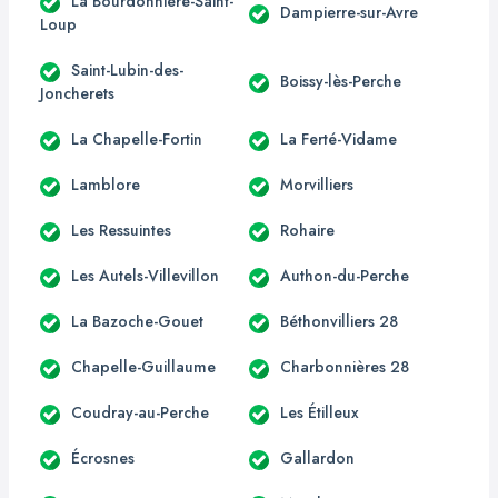
La Bourdonnière-Saint-
Dampierre-sur-Avre
Loup
Saint-Lubin-des-
Boissy-lès-Perche
Joncherets
La Chapelle-Fortin
La Ferté-Vidame
Lamblore
Morvilliers
Les Ressuintes
Rohaire
Les Autels-Villevillon
Authon-du-Perche
La Bazoche-Gouet
Béthonvilliers 28
Chapelle-Guillaume
Charbonnières 28
Coudray-au-Perche
Les Étilleux
Écrosnes
Gallardon