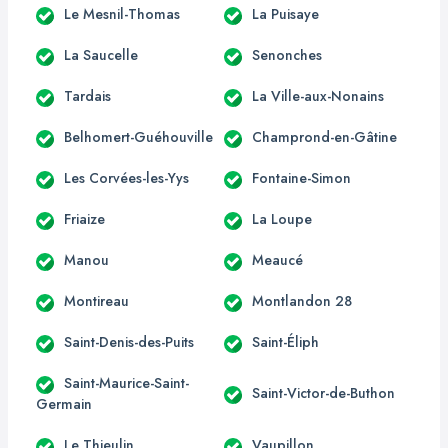
Le Mesnil-Thomas
La Puisaye
La Saucelle
Senonches
Tardais
La Ville-aux-Nonains
Belhomert-Guéhouville
Champrond-en-Gâtine
Les Corvées-les-Yys
Fontaine-Simon
Friaize
La Loupe
Manou
Meaucé
Montireau
Montlandon 28
Saint-Denis-des-Puits
Saint-Éliph
Saint-Maurice-Saint-
Saint-Victor-de-Buthon
Germain
Le Thieulin
Vaupillon