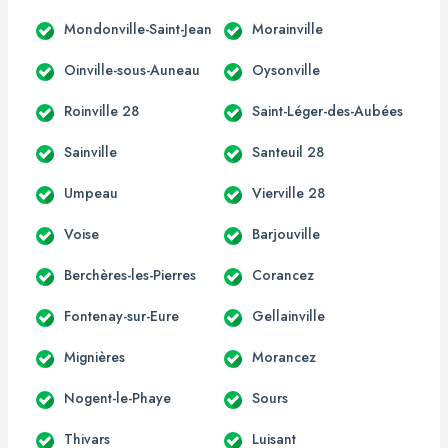
Mondonville-Saint-Jean
Morainville
Oinville-sous-Auneau
Oysonville
Roinville 28
Saint-Léger-des-Aubées
Sainville
Santeuil 28
Umpeau
Vierville 28
Voise
Barjouville
Berchères-les-Pierres
Corancez
Fontenay-sur-Eure
Gellainville
Mignières
Morancez
Nogent-le-Phaye
Sours
Thivars
Luisant