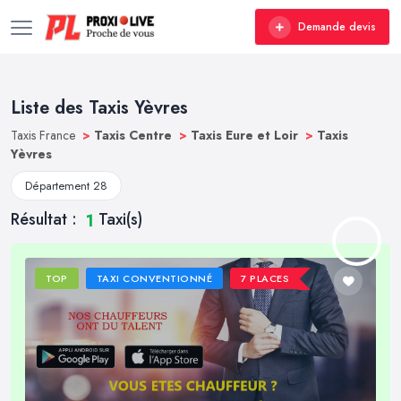
Demande devis
Liste des Taxis Yèvres
Taxis France
>
Taxis Centre
>
Taxis Eure et Loir
>
Taxis
Yèvres
Département 28
Résultat :
Taxi(s)
1
TOP
TAXI CONVENTIONNÉ
7 PLACES