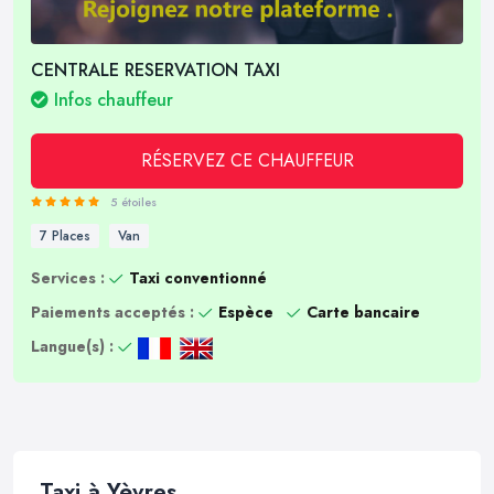
CENTRALE RESERVATION TAXI
Infos chauffeur
RÉSERVEZ CE CHAUFFEUR
5 étoiles
7 Places
Van
Services :
Taxi conventionné
Paiements acceptés :
Espèce
Carte bancaire
Langue(s) :
Taxi à Yèvres