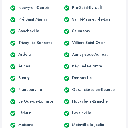
Neuvy-en-Dunois
Pré-Saint-Évroult
Pré-Saint-Martin
Saint-Maur-sur-le-Loir
Sancheville
Saumeray
Trizay-lès-Bonneval
Villiers-Saint-Orien
Ardelu
Aunay-sous-Auneau
Auneau
Béville-le-Comte
Bleury
Denonville
Francourville
Garancières-en-Beauce
Le Gué-de-Longroi
Houville-la-Branche
Léthuin
Levainville
Maisons
Moinville-la-Jeulin