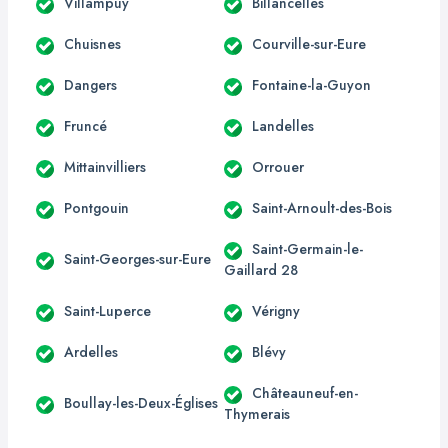
Villampuy
Billancelles
Chuisnes
Courville-sur-Eure
Dangers
Fontaine-la-Guyon
Fruncé
Landelles
Mittainvilliers
Orrouer
Pontgouin
Saint-Arnoult-des-Bois
Saint-Germain-le-
Saint-Georges-sur-Eure
Gaillard 28
Saint-Luperce
Vérigny
Ardelles
Blévy
Châteauneuf-en-
Boullay-les-Deux-Églises
Thymerais