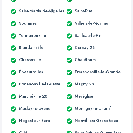
Saint-Martin-de-Nigelles
Saint-Piat
Soulaires
Villiers-le-Morhier
Yermenonville
Bailleau-le-Pin
Blandainville
Cernay 28
Charonville
Chauffours
Épeautrolles
Ermenonville-la-Grande
Ermenonville-la-Petite
Magny 28
Marchéville 28
Méréglise
Meslay-le-Grenet
Montigny-le-Chartif
Nogent-sur-Eure
Nonvilliers-Grandhoux
Ollé
Saint-Avit-les-Guespières