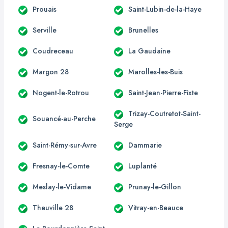
Prouais
Saint-Lubin-de-la-Haye
Serville
Brunelles
Coudreceau
La Gaudaine
Margon 28
Marolles-les-Buis
Nogent-le-Rotrou
Saint-Jean-Pierre-Fixte
Trizay-Coutretot-Saint-
Souancé-au-Perche
Serge
Saint-Rémy-sur-Avre
Dammarie
Fresnay-le-Comte
Luplanté
Meslay-le-Vidame
Prunay-le-Gillon
Theuville 28
Vitray-en-Beauce