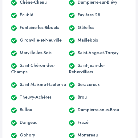
Chêne-Chenu
Dampierre-sur-Blévy
Écublé
Favières 28
Fontaine-les-Ribouts
Gâtelles
Gironville-et-Neuville
Maillebois
Marville-les-Bois
Saint-Ange-et-Torçay
Saint-Chéron-des-
Saint-Jean-de-
Champs
Rebervilliers
Saint-Maixme-Hauterive
Serazereux
Theuvy-Achères
Brou
Bullou
Dampierre-sous-Brou
Dangeau
Frazé
Gohory
Mottereau