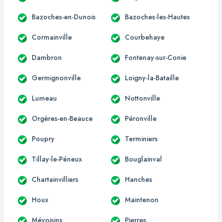
Bazoches-en-Dunois
Bazoches-les-Hautes
Cormainville
Courbehaye
Dambron
Fontenay-sur-Conie
Germignonville
Loigny-la-Bataille
Lumeau
Nottonville
Orgères-en-Beauce
Péronville
Poupry
Terminiers
Tillay-le-Péneux
Bouglainval
Chartainvilliers
Hanches
Houx
Maintenon
Mévoisins
Pierres