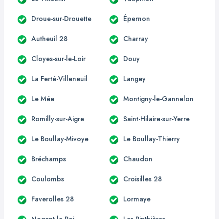
Droue-sur-Drouette
Épernon
Autheuil 28
Charray
Cloyes-sur-le-Loir
Douy
La Ferté-Villeneuil
Langey
Le Mée
Montigny-le-Gannelon
Romilly-sur-Aigre
Saint-Hilaire-sur-Yerre
Le Boullay-Mivoye
Le Boullay-Thierry
Bréchamps
Chaudon
Coulombs
Croisilles 28
Faverolles 28
Lormaye
Nogent-le-Roi
Les Pinthières