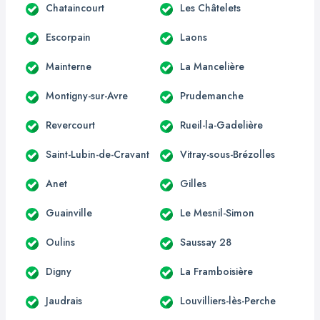
Chataincourt
Les Châtelets
Escorpain
Laons
Mainterne
La Mancelière
Montigny-sur-Avre
Prudemanche
Revercourt
Rueil-la-Gadelière
Saint-Lubin-de-Cravant
Vitray-sous-Brézolles
Anet
Gilles
Guainville
Le Mesnil-Simon
Oulins
Saussay 28
Digny
La Framboisière
Jaudrais
Louvilliers-lès-Perche