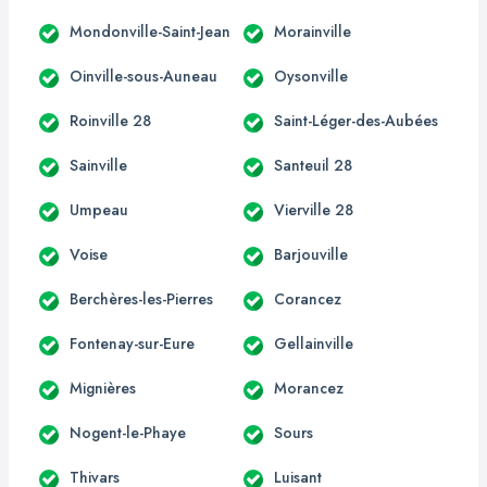
Mondonville-Saint-Jean
Morainville
Oinville-sous-Auneau
Oysonville
Roinville 28
Saint-Léger-des-Aubées
Sainville
Santeuil 28
Umpeau
Vierville 28
Voise
Barjouville
Berchères-les-Pierres
Corancez
Fontenay-sur-Eure
Gellainville
Mignières
Morancez
Nogent-le-Phaye
Sours
Thivars
Luisant