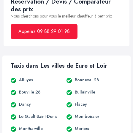
Réservation / Devis / Comparateur
des prix
Nous cherchons pour vous le meilleur chauffeur à petit prix
Appelez 09 88 29 01 98
Taxis dans Les villes de Eure et Loir
Alluyes
Bonneval 28
Bouville 28
Bullainville
Dancy
Flacey
Le Gault-Saint-Denis
Montboissier
Montharville
Moriers