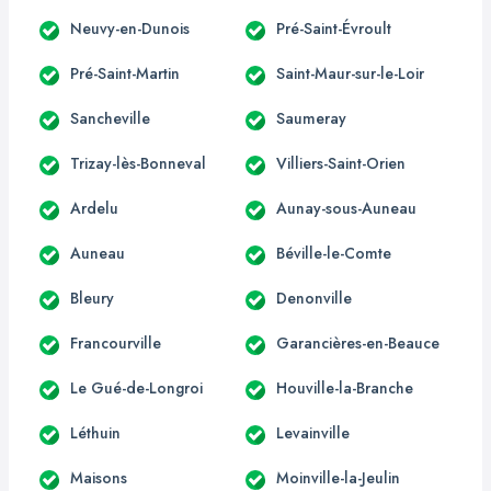
Neuvy-en-Dunois
Pré-Saint-Évroult
Pré-Saint-Martin
Saint-Maur-sur-le-Loir
Sancheville
Saumeray
Trizay-lès-Bonneval
Villiers-Saint-Orien
Ardelu
Aunay-sous-Auneau
Auneau
Béville-le-Comte
Bleury
Denonville
Francourville
Garancières-en-Beauce
Le Gué-de-Longroi
Houville-la-Branche
Léthuin
Levainville
Maisons
Moinville-la-Jeulin