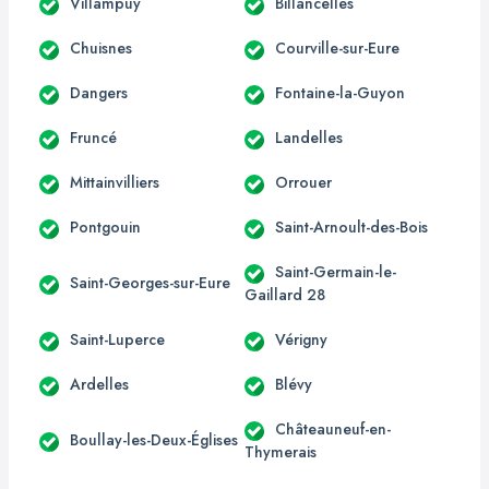
Villampuy
Billancelles
Chuisnes
Courville-sur-Eure
Dangers
Fontaine-la-Guyon
Fruncé
Landelles
Mittainvilliers
Orrouer
Pontgouin
Saint-Arnoult-des-Bois
Saint-Germain-le-
Saint-Georges-sur-Eure
Gaillard 28
Saint-Luperce
Vérigny
Ardelles
Blévy
Châteauneuf-en-
Boullay-les-Deux-Églises
Thymerais