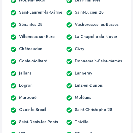
Saint-Laurent-la-Gâtine
Saint-Lucien 28
Sénantes 28
Vacheresses-les-Basses
Villemeux-sur-Eure
La Chapelle-du-Noyer
Châteaudun
Civry
Conie-Molitard
Donnemain-Saint-Mamès
Jallans
Lanneray
Logron
Lutz-en-Dunois
Marboué
Moléans
Ozoir-le-Breuil
Saint-Christophe 28
Saint-Denis-les-Ponts
Thiville