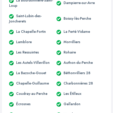
La Bourdonnière-Saint-
Dampierre-sur-Avre
Loup
Saint-Lubin-des-
Boissy-lès-Perche
Joncherets
La Chapelle-Fortin
La Ferté-Vidame
Lamblore
Morvilliers
Les Ressuintes
Rohaire
Les Autels-Villevillon
Authon-du-Perche
La Bazoche-Gouet
Béthonvilliers 28
Chapelle-Guillaume
Charbonnières 28
Coudray-au-Perche
Les Étilleux
Écrosnes
Gallardon