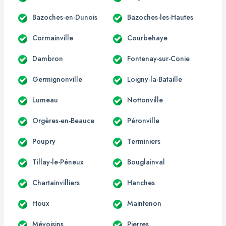
Bazoches-en-Dunois
Bazoches-les-Hautes
Cormainville
Courbehaye
Dambron
Fontenay-sur-Conie
Germignonville
Loigny-la-Bataille
Lumeau
Nottonville
Orgères-en-Beauce
Péronville
Poupry
Terminiers
Tillay-le-Péneux
Bouglainval
Chartainvilliers
Hanches
Houx
Maintenon
Mévoisins
Pierres