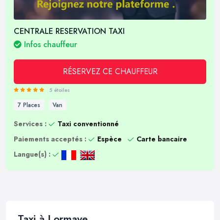
CENTRALE RESERVATION TAXI
Infos chauffeur
RÉSERVEZ CE CHAUFFEUR
5 étoiles
7 Places
Van
Services :
Taxi conventionné
Paiements acceptés :
Espèce
Carte bancaire
Langue(s) :
Taxi à Lormaye