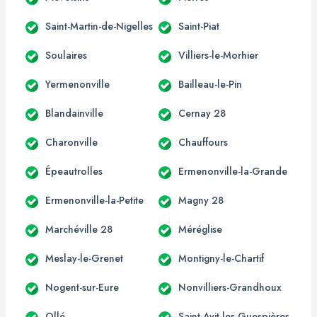
Saint-Martin-de-Nigelles
Saint-Piat
Soulaires
Villiers-le-Morhier
Yermenonville
Bailleau-le-Pin
Blandainville
Cernay 28
Charonville
Chauffours
Épeautrolles
Ermenonville-la-Grande
Ermenonville-la-Petite
Magny 28
Marchéville 28
Méréglise
Meslay-le-Grenet
Montigny-le-Chartif
Nogent-sur-Eure
Nonvilliers-Grandhoux
Ollé
Saint-Avit-les-Guespières