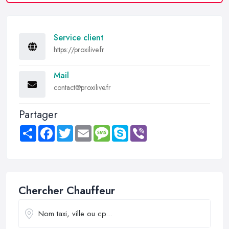
Service client
https://proxilive.fr
Mail
contact@proxilive.fr
Partager
Share
Facebook
Twitter
Email
Message
Skype
Viber
Chercher Chauffeur