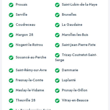
Prouais
Saint-Lubin-de-la-Haye
Serville
Brunelles
Coudreceau
La Gaudaine
Margon 28
Marolles-les-Buis
Nogent-le-Rotrou
Saint-Jean-Pierre-Fixte
Trizay-Coutretot-Saint-
Souancé-au-Perche
Serge
Saint-Rémy-sur-Avre
Dammarie
Fresnay-le-Comte
Luplanté
Meslay-le-Vidame
Prunay-le-Gillon
Theuville 28
Vitray-en-Beauce