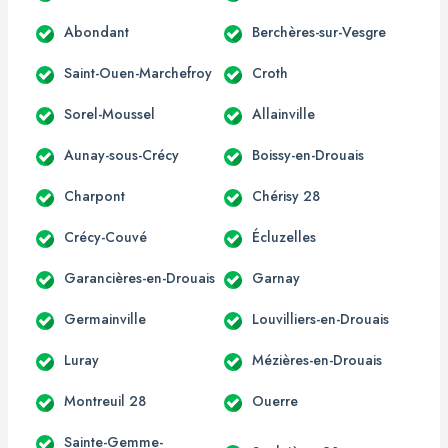
Abondant
Berchères-sur-Vesgre
Saint-Ouen-Marchefroy
Croth
Sorel-Moussel
Allainville
Aunay-sous-Crécy
Boissy-en-Drouais
Charpont
Chérisy 28
Crécy-Couvé
Écluzelles
Garancières-en-Drouais
Garnay
Germainville
Louvilliers-en-Drouais
Luray
Mézières-en-Drouais
Montreuil 28
Ouerre
Sainte-Gemme-