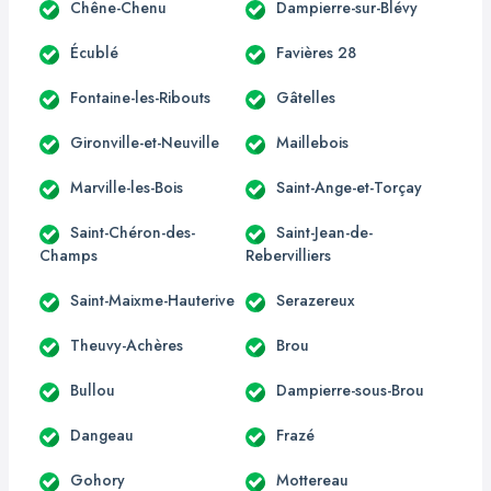
Chêne-Chenu
Dampierre-sur-Blévy
Écublé
Favières 28
Fontaine-les-Ribouts
Gâtelles
Gironville-et-Neuville
Maillebois
Marville-les-Bois
Saint-Ange-et-Torçay
Saint-Chéron-des-
Saint-Jean-de-
Champs
Rebervilliers
Saint-Maixme-Hauterive
Serazereux
Theuvy-Achères
Brou
Bullou
Dampierre-sous-Brou
Dangeau
Frazé
Gohory
Mottereau