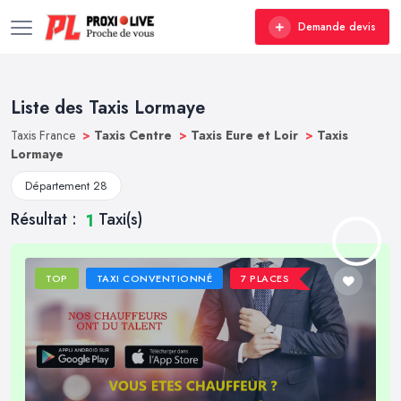
Demande devis
Liste des Taxis Lormaye
Taxis France
>
Taxis Centre
>
Taxis Eure et Loir
>
Taxis
Lormaye
Département 28
Résultat :
Taxi(s)
1
TOP
TAXI CONVENTIONNÉ
7 PLACES