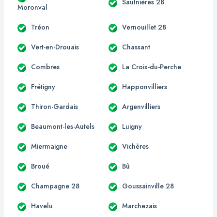
Saulnières 28
Moronval
Tréon
Vernouillet 28
Vert-en-Drouais
Chassant
Combres
La Croix-du-Perche
Frétigny
Happonvilliers
Thiron-Gardais
Argenvilliers
Beaumont-les-Autels
Luigny
Miermaigne
Vichères
Broué
Bû
Champagne 28
Goussainville 28
Havelu
Marchezais