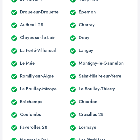
Droue-sur-Drouette
Épernon
Autheuil 28
Charray
Cloyes-sur-le-Loir
Douy
La Ferté-Villeneuil
Langey
Le Mée
Montigny-le-Gannelon
Romilly-sur-Aigre
Saint-Hilaire-sur-Yerre
Le Boullay-Mivoye
Le Boullay-Thierry
Bréchamps
Chaudon
Coulombs
Croisilles 28
Faverolles 28
Lormaye
Nogent-le-Roi
Les Pinthières