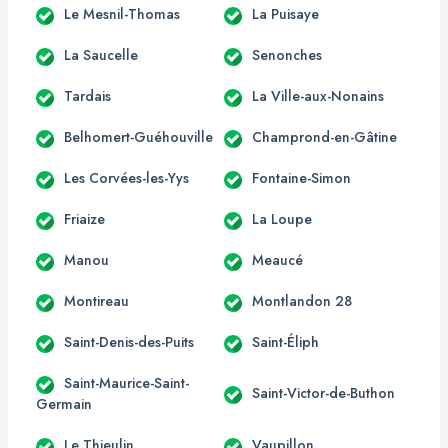
Le Mesnil-Thomas
La Puisaye
La Saucelle
Senonches
Tardais
La Ville-aux-Nonains
Belhomert-Guéhouville
Champrond-en-Gâtine
Les Corvées-les-Yys
Fontaine-Simon
Friaize
La Loupe
Manou
Meaucé
Montireau
Montlandon 28
Saint-Denis-des-Puits
Saint-Éliph
Saint-Maurice-Saint-
Saint-Victor-de-Buthon
Germain
Le Thieulin
Vaupillon