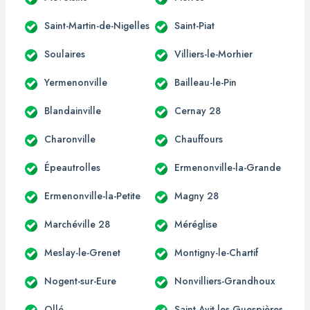
Saint-Martin-de-Nigelles
Saint-Piat
Soulaires
Villiers-le-Morhier
Yermenonville
Bailleau-le-Pin
Blandainville
Cernay 28
Charonville
Chauffours
Épeautrolles
Ermenonville-la-Grande
Ermenonville-la-Petite
Magny 28
Marchéville 28
Méréglise
Meslay-le-Grenet
Montigny-le-Chartif
Nogent-sur-Eure
Nonvilliers-Grandhoux
Ollé
Saint-Avit-les-Guespières