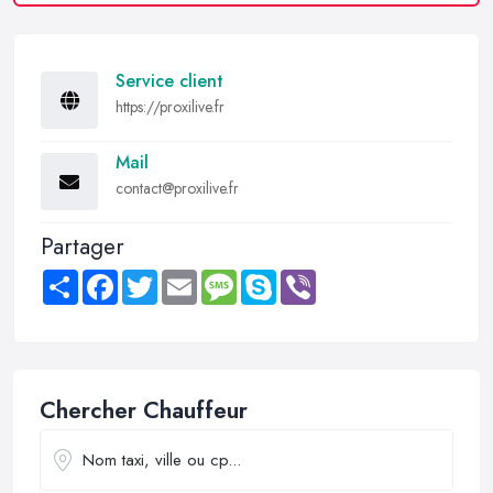
Service client
https://proxilive.fr
Mail
contact@proxilive.fr
Partager
Share
Facebook
Twitter
Email
Message
Skype
Viber
Chercher Chauffeur