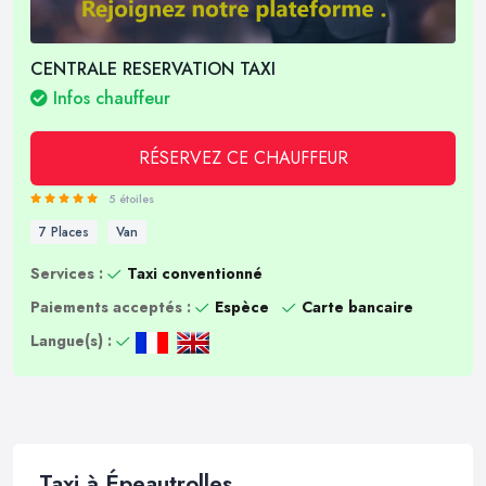
CENTRALE RESERVATION TAXI
Infos chauffeur
RÉSERVEZ CE CHAUFFEUR
5 étoiles
7 Places
Van
Services :
Taxi conventionné
Paiements acceptés :
Espèce
Carte bancaire
Langue(s) :
Taxi à Épeautrolles