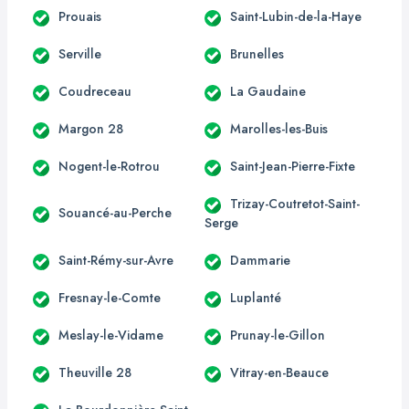
Prouais
Saint-Lubin-de-la-Haye
Serville
Brunelles
Coudreceau
La Gaudaine
Margon 28
Marolles-les-Buis
Nogent-le-Rotrou
Saint-Jean-Pierre-Fixte
Trizay-Coutretot-Saint-
Souancé-au-Perche
Serge
Saint-Rémy-sur-Avre
Dammarie
Fresnay-le-Comte
Luplanté
Meslay-le-Vidame
Prunay-le-Gillon
Theuville 28
Vitray-en-Beauce