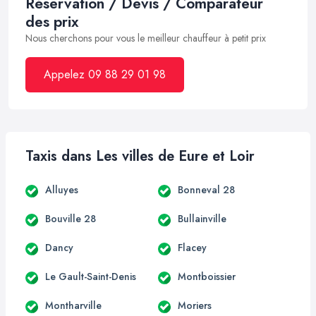
Réservation / Devis / Comparateur
des prix
Nous cherchons pour vous le meilleur chauffeur à petit prix
Appelez 09 88 29 01 98
Taxis dans Les villes de Eure et Loir
Alluyes
Bonneval 28
Bouville 28
Bullainville
Dancy
Flacey
Le Gault-Saint-Denis
Montboissier
Montharville
Moriers