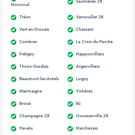
Saulnières 28
Moronval
Tréon
Vernouillet 28
Vert-en-Drouais
Chassant
Combres
La Croix-du-Perche
Frétigny
Happonvilliers
Thiron-Gardais
Argenvilliers
Beaumont-les-Autels
Luigny
Miermaigne
Vichères
Broué
Bû
Champagne 28
Goussainville 28
Havelu
Marchezais