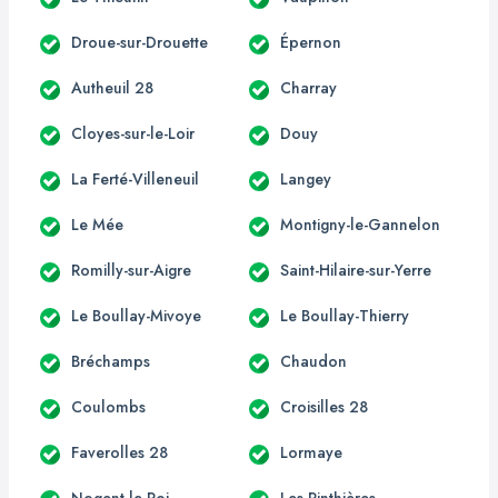
Droue-sur-Drouette
Épernon
Autheuil 28
Charray
Cloyes-sur-le-Loir
Douy
La Ferté-Villeneuil
Langey
Le Mée
Montigny-le-Gannelon
Romilly-sur-Aigre
Saint-Hilaire-sur-Yerre
Le Boullay-Mivoye
Le Boullay-Thierry
Bréchamps
Chaudon
Coulombs
Croisilles 28
Faverolles 28
Lormaye
Nogent-le-Roi
Les Pinthières