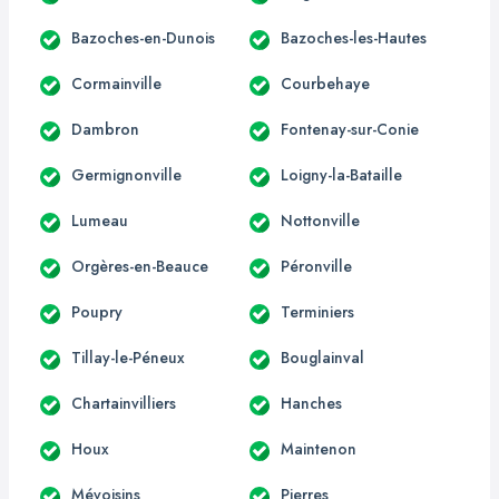
Bazoches-en-Dunois
Bazoches-les-Hautes
Cormainville
Courbehaye
Dambron
Fontenay-sur-Conie
Germignonville
Loigny-la-Bataille
Lumeau
Nottonville
Orgères-en-Beauce
Péronville
Poupry
Terminiers
Tillay-le-Péneux
Bouglainval
Chartainvilliers
Hanches
Houx
Maintenon
Mévoisins
Pierres