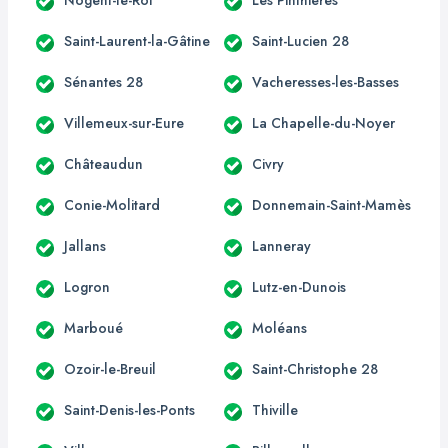
Saint-Laurent-la-Gâtine
Saint-Lucien 28
Sénantes 28
Vacheresses-les-Basses
Villemeux-sur-Eure
La Chapelle-du-Noyer
Châteaudun
Civry
Conie-Molitard
Donnemain-Saint-Mamès
Jallans
Lanneray
Logron
Lutz-en-Dunois
Marboué
Moléans
Ozoir-le-Breuil
Saint-Christophe 28
Saint-Denis-les-Ponts
Thiville