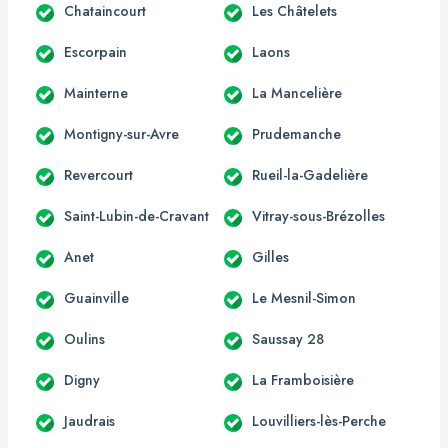
Chataincourt
Les Châtelets
Escorpain
Laons
Mainterne
La Mancelière
Montigny-sur-Avre
Prudemanche
Revercourt
Rueil-la-Gadelière
Saint-Lubin-de-Cravant
Vitray-sous-Brézolles
Anet
Gilles
Guainville
Le Mesnil-Simon
Oulins
Saussay 28
Digny
La Framboisière
Jaudrais
Louvilliers-lès-Perche