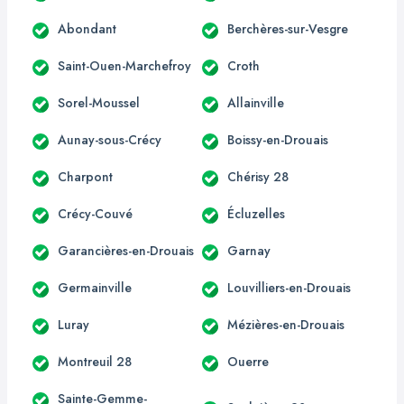
Abondant
Berchères-sur-Vesgre
Saint-Ouen-Marchefroy
Croth
Sorel-Moussel
Allainville
Aunay-sous-Crécy
Boissy-en-Drouais
Charpont
Chérisy 28
Crécy-Couvé
Écluzelles
Garancières-en-Drouais
Garnay
Germainville
Louvilliers-en-Drouais
Luray
Mézières-en-Drouais
Montreuil 28
Ouerre
Sainte-Gemme-