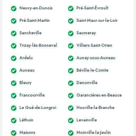
Neuvy-en-Dunois
Pré-Saint-Évroult
Pré-Saint-Martin
Saint-Maur-sur-le-Loir
Sancheville
Saumeray
Trizay-lès-Bonneval
Villiers-Saint-Orien
Ardelu
Aunay-sous-Auneau
Auneau
Béville-le-Comte
Bleury
Denonville
Francourville
Garancières-en-Beauce
Le Gué-de-Longroi
Houville-la-Branche
Léthuin
Levainville
Maisons
Moinville-la-Jeulin