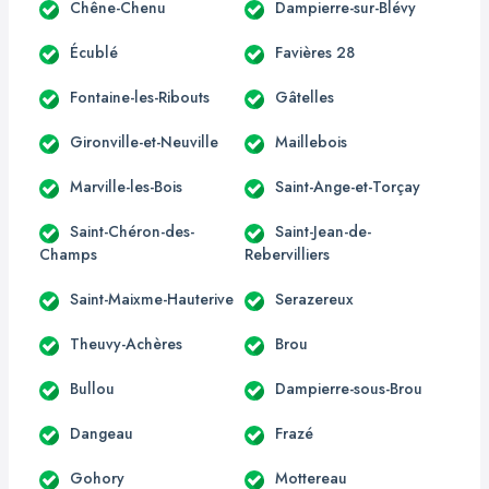
Chêne-Chenu
Dampierre-sur-Blévy
Écublé
Favières 28
Fontaine-les-Ribouts
Gâtelles
Gironville-et-Neuville
Maillebois
Marville-les-Bois
Saint-Ange-et-Torçay
Saint-Chéron-des-
Saint-Jean-de-
Champs
Rebervilliers
Saint-Maixme-Hauterive
Serazereux
Theuvy-Achères
Brou
Bullou
Dampierre-sous-Brou
Dangeau
Frazé
Gohory
Mottereau