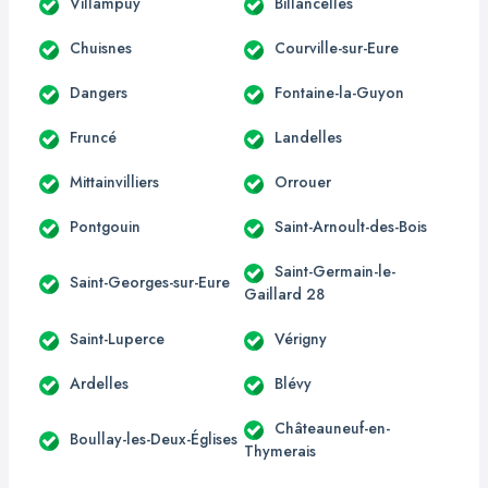
Villampuy
Billancelles
Chuisnes
Courville-sur-Eure
Dangers
Fontaine-la-Guyon
Fruncé
Landelles
Mittainvilliers
Orrouer
Pontgouin
Saint-Arnoult-des-Bois
Saint-Germain-le-
Saint-Georges-sur-Eure
Gaillard 28
Saint-Luperce
Vérigny
Ardelles
Blévy
Châteauneuf-en-
Boullay-les-Deux-Églises
Thymerais