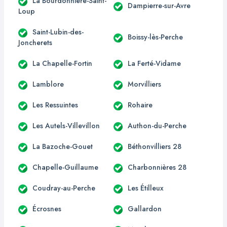
La Bourdonnière-Saint-
Dampierre-sur-Avre
Loup
Saint-Lubin-des-
Boissy-lès-Perche
Joncherets
La Chapelle-Fortin
La Ferté-Vidame
Lamblore
Morvilliers
Les Ressuintes
Rohaire
Les Autels-Villevillon
Authon-du-Perche
La Bazoche-Gouet
Béthonvilliers 28
Chapelle-Guillaume
Charbonnières 28
Coudray-au-Perche
Les Étilleux
Écrosnes
Gallardon