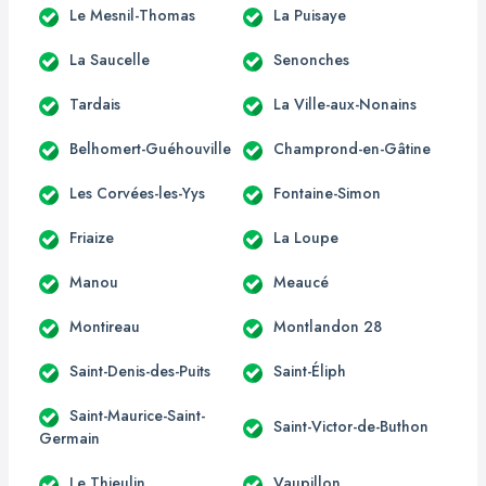
Le Mesnil-Thomas
La Puisaye
La Saucelle
Senonches
Tardais
La Ville-aux-Nonains
Belhomert-Guéhouville
Champrond-en-Gâtine
Les Corvées-les-Yys
Fontaine-Simon
Friaize
La Loupe
Manou
Meaucé
Montireau
Montlandon 28
Saint-Denis-des-Puits
Saint-Éliph
Saint-Maurice-Saint-
Saint-Victor-de-Buthon
Germain
Le Thieulin
Vaupillon