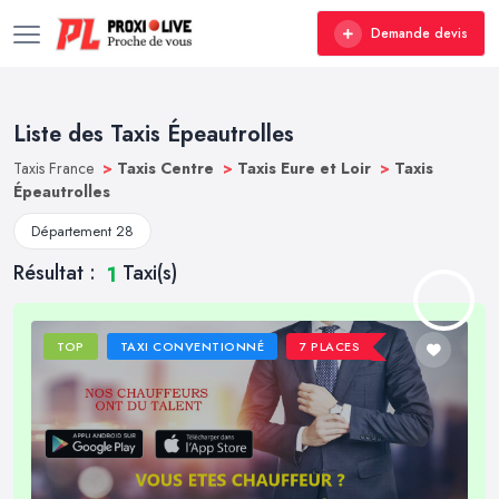
Demande devis
Liste des Taxis Épeautrolles
Taxis France
>
Taxis Centre
>
Taxis Eure et Loir
>
Taxis
Épeautrolles
Département 28
Résultat :
Taxi(s)
1
TOP
TAXI CONVENTIONNÉ
7 PLACES