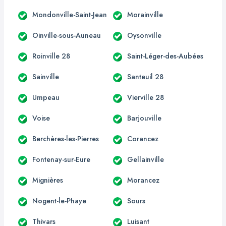
Mondonville-Saint-Jean
Morainville
Oinville-sous-Auneau
Oysonville
Roinville 28
Saint-Léger-des-Aubées
Sainville
Santeuil 28
Umpeau
Vierville 28
Voise
Barjouville
Berchères-les-Pierres
Corancez
Fontenay-sur-Eure
Gellainville
Mignières
Morancez
Nogent-le-Phaye
Sours
Thivars
Luisant