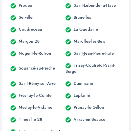
Prouais
Saint-Lubin-de-la-Haye
Serville
Brunelles
Coudreceau
La Gaudaine
Margon 28
Marolles-les-Buis
Nogent-le-Rotrou
Saint-Jean-Pierre-Fixte
Trizay-Coutretot-Saint-
Souancé-au-Perche
Serge
Saint-Rémy-sur-Avre
Dammarie
Fresnay-le-Comte
Luplanté
Meslay-le-Vidame
Prunay-le-Gillon
Theuville 28
Vitray-en-Beauce