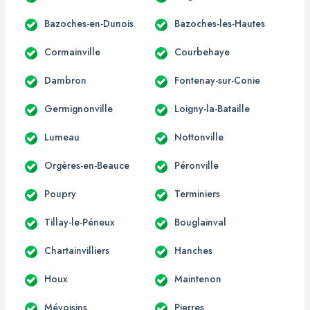
Bazoches-en-Dunois
Bazoches-les-Hautes
Cormainville
Courbehaye
Dambron
Fontenay-sur-Conie
Germignonville
Loigny-la-Bataille
Lumeau
Nottonville
Orgères-en-Beauce
Péronville
Poupry
Terminiers
Tillay-le-Péneux
Bouglainval
Chartainvilliers
Hanches
Houx
Maintenon
Mévoisins
Pierres