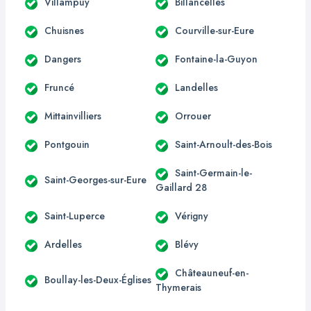
Villampuy
Billancelles
Chuisnes
Courville-sur-Eure
Dangers
Fontaine-la-Guyon
Fruncé
Landelles
Mittainvilliers
Orrouer
Pontgouin
Saint-Arnoult-des-Bois
Saint-Germain-le-
Saint-Georges-sur-Eure
Gaillard 28
Saint-Luperce
Vérigny
Ardelles
Blévy
Châteauneuf-en-
Boullay-les-Deux-Églises
Thymerais