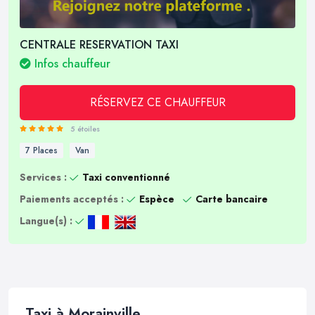
CENTRALE RESERVATION TAXI
Infos chauffeur
RÉSERVEZ CE CHAUFFEUR
5 étoiles
7 Places
Van
Services :
Taxi conventionné
Paiements acceptés :
Espèce
Carte bancaire
Langue(s) :
Taxi à Morainville