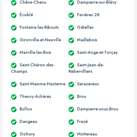
Chêne-Chenu
Dampierre-sur-Blévy
Écublé
Favières 28
Fontaine-les-Ribouts
Gâtelles
Gironville-et-Neuville
Maillebois
Marville-les-Bois
Saint-Ange-et-Torçay
Saint-Chéron-des-
Saint-Jean-de-
Champs
Rebervilliers
Saint-Maixme-Hauterive
Serazereux
Theuvy-Achères
Brou
Bullou
Dampierre-sous-Brou
Dangeau
Frazé
Gohory
Mottereau