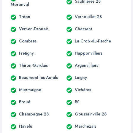
Saulnières 28
Moronval
Tréon
Vernouillet 28
Vert-en-Drouais
Chassant
Combres
La Croix-du-Perche
Frétigny
Happonvilliers
Thiron-Gardais
Argenvilliers
Beaumont-les-Autels
Luigny
Miermaigne
Vichères
Broué
Bû
Champagne 28
Goussainville 28
Havelu
Marchezais