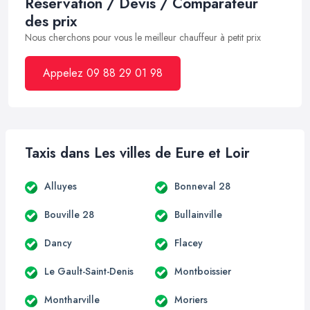
Réservation / Devis / Comparateur
des prix
Nous cherchons pour vous le meilleur chauffeur à petit prix
Appelez 09 88 29 01 98
Taxis dans Les villes de Eure et Loir
Alluyes
Bonneval 28
Bouville 28
Bullainville
Dancy
Flacey
Le Gault-Saint-Denis
Montboissier
Montharville
Moriers