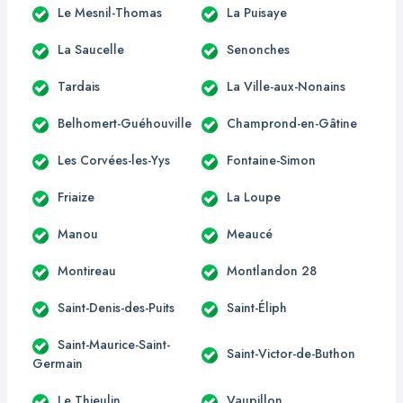
Le Mesnil-Thomas
La Puisaye
La Saucelle
Senonches
Tardais
La Ville-aux-Nonains
Belhomert-Guéhouville
Champrond-en-Gâtine
Les Corvées-les-Yys
Fontaine-Simon
Friaize
La Loupe
Manou
Meaucé
Montireau
Montlandon 28
Saint-Denis-des-Puits
Saint-Éliph
Saint-Maurice-Saint-
Saint-Victor-de-Buthon
Germain
Le Thieulin
Vaupillon