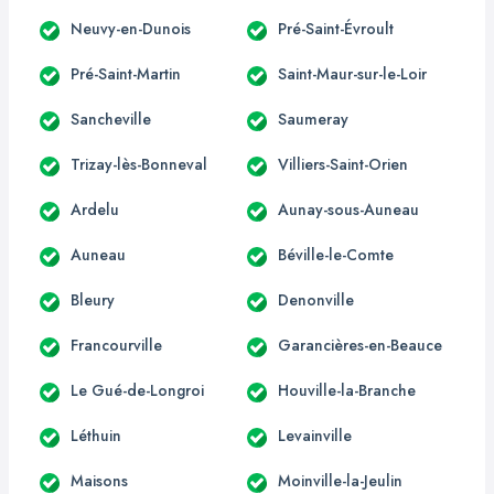
Neuvy-en-Dunois
Pré-Saint-Évroult
Pré-Saint-Martin
Saint-Maur-sur-le-Loir
Sancheville
Saumeray
Trizay-lès-Bonneval
Villiers-Saint-Orien
Ardelu
Aunay-sous-Auneau
Auneau
Béville-le-Comte
Bleury
Denonville
Francourville
Garancières-en-Beauce
Le Gué-de-Longroi
Houville-la-Branche
Léthuin
Levainville
Maisons
Moinville-la-Jeulin