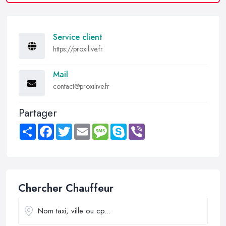
Service client
https://proxilive.fr
Mail
contact@proxilive.fr
Partager
Share
Facebook
Twitter
Email
Message
Skype
Viber
Chercher Chauffeur