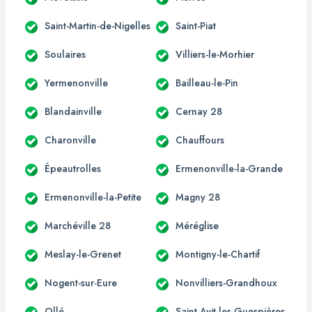
Saint-Martin-de-Nigelles
Saint-Piat
Soulaires
Villiers-le-Morhier
Yermenonville
Bailleau-le-Pin
Blandainville
Cernay 28
Charonville
Chauffours
Épeautrolles
Ermenonville-la-Grande
Ermenonville-la-Petite
Magny 28
Marchéville 28
Méréglise
Meslay-le-Grenet
Montigny-le-Chartif
Nogent-sur-Eure
Nonvilliers-Grandhoux
Ollé
Saint-Avit-les-Guespières