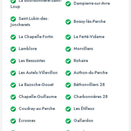
La Bourdonnière-Saint-
Dampierre-sur-Avre
Loup
Saint-Lubin-des-
Boissy-lès-Perche
Joncherets
La Chapelle-Fortin
La Ferté-Vidame
Lamblore
Morvilliers
Les Ressuintes
Rohaire
Les Autels-Villevillon
Authon-du-Perche
La Bazoche-Gouet
Béthonvilliers 28
Chapelle-Guillaume
Charbonnières 28
Coudray-au-Perche
Les Étilleux
Écrosnes
Gallardon