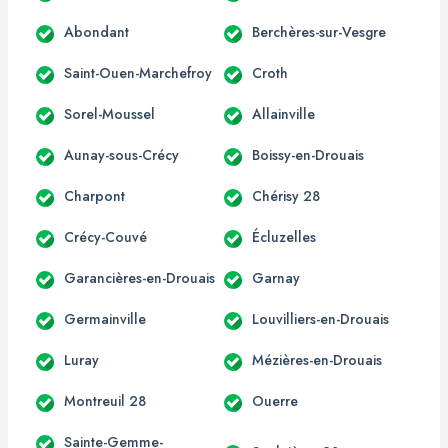
Abondant
Berchères-sur-Vesgre
Saint-Ouen-Marchefroy
Croth
Sorel-Moussel
Allainville
Aunay-sous-Crécy
Boissy-en-Drouais
Charpont
Chérisy 28
Crécy-Couvé
Écluzelles
Garancières-en-Drouais
Garnay
Germainville
Louvilliers-en-Drouais
Luray
Mézières-en-Drouais
Montreuil 28
Ouerre
Sainte-Gemme-