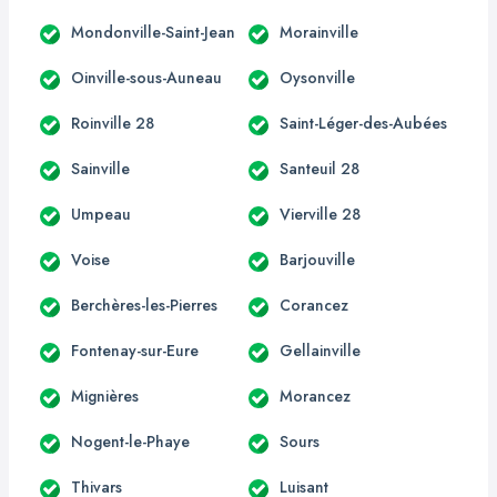
Mondonville-Saint-Jean
Morainville
Oinville-sous-Auneau
Oysonville
Roinville 28
Saint-Léger-des-Aubées
Sainville
Santeuil 28
Umpeau
Vierville 28
Voise
Barjouville
Berchères-les-Pierres
Corancez
Fontenay-sur-Eure
Gellainville
Mignières
Morancez
Nogent-le-Phaye
Sours
Thivars
Luisant