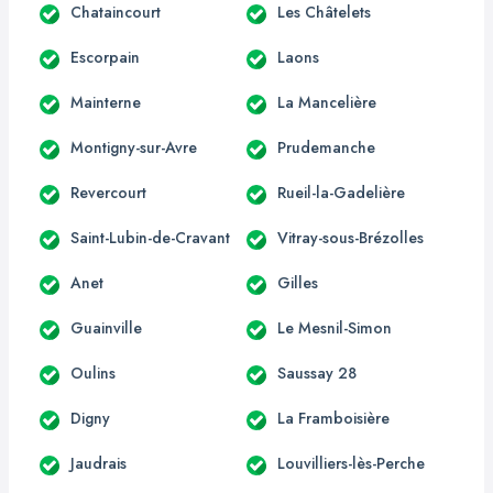
Chataincourt
Les Châtelets
Escorpain
Laons
Mainterne
La Mancelière
Montigny-sur-Avre
Prudemanche
Revercourt
Rueil-la-Gadelière
Saint-Lubin-de-Cravant
Vitray-sous-Brézolles
Anet
Gilles
Guainville
Le Mesnil-Simon
Oulins
Saussay 28
Digny
La Framboisière
Jaudrais
Louvilliers-lès-Perche