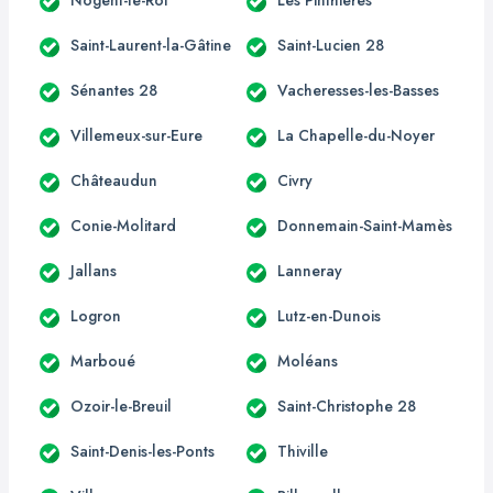
Saint-Laurent-la-Gâtine
Saint-Lucien 28
Sénantes 28
Vacheresses-les-Basses
Villemeux-sur-Eure
La Chapelle-du-Noyer
Châteaudun
Civry
Conie-Molitard
Donnemain-Saint-Mamès
Jallans
Lanneray
Logron
Lutz-en-Dunois
Marboué
Moléans
Ozoir-le-Breuil
Saint-Christophe 28
Saint-Denis-les-Ponts
Thiville