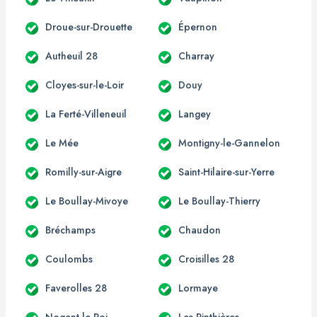
Droue-sur-Drouette
Épernon
Autheuil 28
Charray
Cloyes-sur-le-Loir
Douy
La Ferté-Villeneuil
Langey
Le Mée
Montigny-le-Gannelon
Romilly-sur-Aigre
Saint-Hilaire-sur-Yerre
Le Boullay-Mivoye
Le Boullay-Thierry
Bréchamps
Chaudon
Coulombs
Croisilles 28
Faverolles 28
Lormaye
Nogent-le-Roi
Les Pinthières