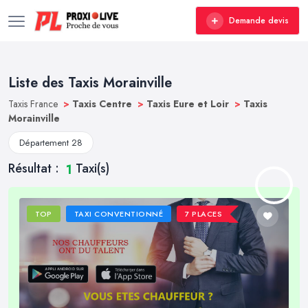
Demande devis
Liste des Taxis Morainville
Taxis France
>
Taxis Centre
>
Taxis Eure et Loir
>
Taxis
Morainville
Département 28
Résultat :
Taxi(s)
1
TOP
TAXI CONVENTIONNÉ
7 PLACES