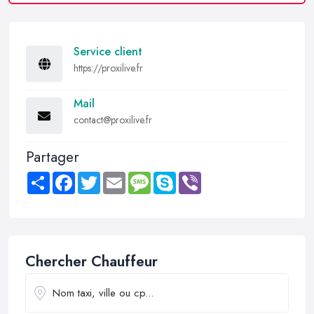
Service client
https://proxilive.fr
Mail
contact@proxilive.fr
Partager
Share
Facebook
Twitter
Email
Message
Skype
Viber
Chercher Chauffeur