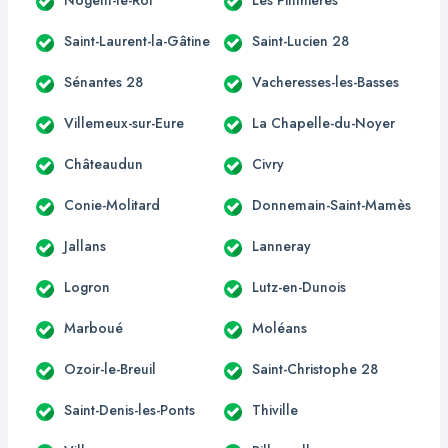
Saint-Laurent-la-Gâtine
Saint-Lucien 28
Sénantes 28
Vacheresses-les-Basses
Villemeux-sur-Eure
La Chapelle-du-Noyer
Châteaudun
Civry
Conie-Molitard
Donnemain-Saint-Mamès
Jallans
Lanneray
Logron
Lutz-en-Dunois
Marboué
Moléans
Ozoir-le-Breuil
Saint-Christophe 28
Saint-Denis-les-Ponts
Thiville