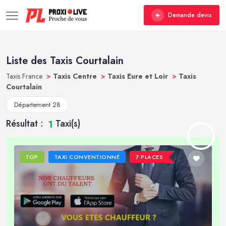
Demande devis
Liste des Taxis Courtalain
Taxis France
>
Taxis Centre
>
Taxis Eure et Loir
>
Taxis
Courtalain
Département 28
Résultat :
Taxi(s)
1
TOP
TAXI CONVENTIONNÉ
7 PLACES