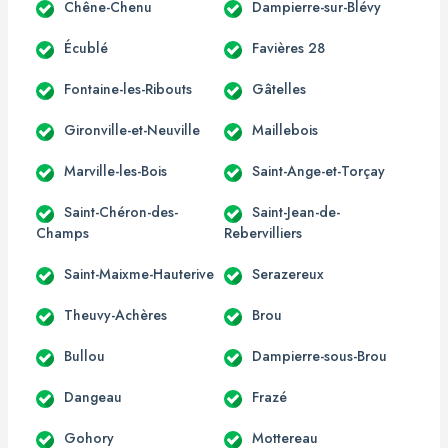
Chêne-Chenu
Dampierre-sur-Blévy
Écublé
Favières 28
Fontaine-les-Ribouts
Gâtelles
Gironville-et-Neuville
Maillebois
Marville-les-Bois
Saint-Ange-et-Torçay
Saint-Chéron-des-
Saint-Jean-de-
Champs
Rebervilliers
Saint-Maixme-Hauterive
Serazereux
Theuvy-Achères
Brou
Bullou
Dampierre-sous-Brou
Dangeau
Frazé
Gohory
Mottereau