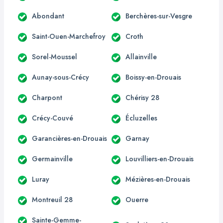
Abondant
Berchères-sur-Vesgre
Saint-Ouen-Marchefroy
Croth
Sorel-Moussel
Allainville
Aunay-sous-Crécy
Boissy-en-Drouais
Charpont
Chérisy 28
Crécy-Couvé
Écluzelles
Garancières-en-Drouais
Garnay
Germainville
Louvilliers-en-Drouais
Luray
Mézières-en-Drouais
Montreuil 28
Ouerre
Sainte-Gemme-