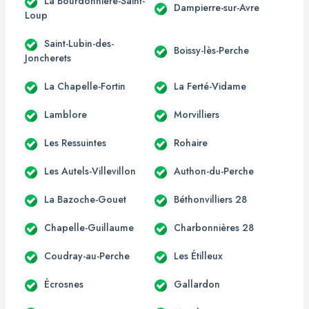
La Bourdonnière-Saint-
Dampierre-sur-Avre
Loup
Saint-Lubin-des-
Boissy-lès-Perche
Joncherets
La Chapelle-Fortin
La Ferté-Vidame
Lamblore
Morvilliers
Les Ressuintes
Rohaire
Les Autels-Villevillon
Authon-du-Perche
La Bazoche-Gouet
Béthonvilliers 28
Chapelle-Guillaume
Charbonnières 28
Coudray-au-Perche
Les Étilleux
Écrosnes
Gallardon