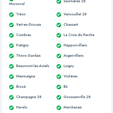
Saulnières 28
Moronval
Tréon
Vernouillet 28
Vert-en-Drouais
Chassant
Combres
La Croix-du-Perche
Frétigny
Happonvilliers
Thiron-Gardais
Argenvilliers
Beaumont-les-Autels
Luigny
Miermaigne
Vichères
Broué
Bû
Champagne 28
Goussainville 28
Havelu
Marchezais