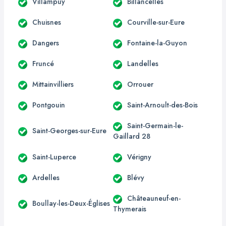
Villampuy
Billancelles
Chuisnes
Courville-sur-Eure
Dangers
Fontaine-la-Guyon
Fruncé
Landelles
Mittainvilliers
Orrouer
Pontgouin
Saint-Arnoult-des-Bois
Saint-Germain-le-
Saint-Georges-sur-Eure
Gaillard 28
Saint-Luperce
Vérigny
Ardelles
Blévy
Châteauneuf-en-
Boullay-les-Deux-Églises
Thymerais