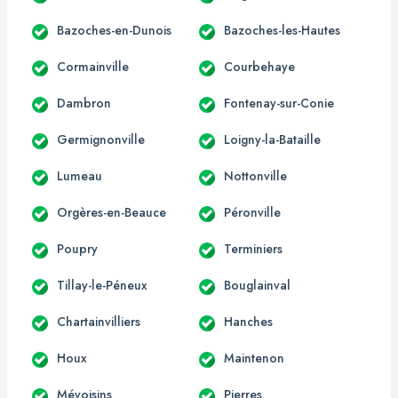
Bazoches-en-Dunois
Bazoches-les-Hautes
Cormainville
Courbehaye
Dambron
Fontenay-sur-Conie
Germignonville
Loigny-la-Bataille
Lumeau
Nottonville
Orgères-en-Beauce
Péronville
Poupry
Terminiers
Tillay-le-Péneux
Bouglainval
Chartainvilliers
Hanches
Houx
Maintenon
Mévoisins
Pierres