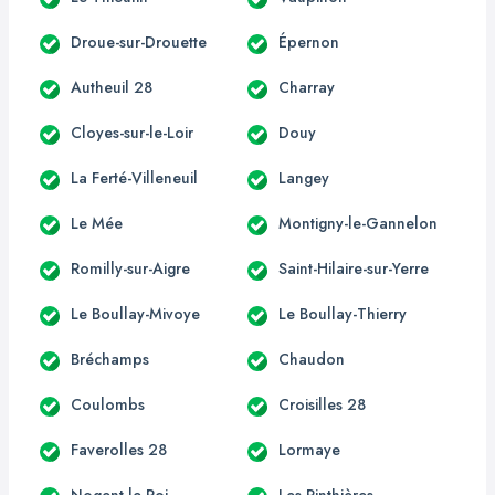
Droue-sur-Drouette
Épernon
Autheuil 28
Charray
Cloyes-sur-le-Loir
Douy
La Ferté-Villeneuil
Langey
Le Mée
Montigny-le-Gannelon
Romilly-sur-Aigre
Saint-Hilaire-sur-Yerre
Le Boullay-Mivoye
Le Boullay-Thierry
Bréchamps
Chaudon
Coulombs
Croisilles 28
Faverolles 28
Lormaye
Nogent-le-Roi
Les Pinthières