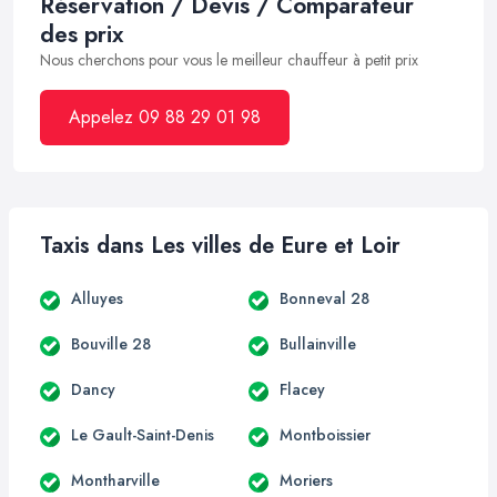
Réservation / Devis / Comparateur
des prix
Nous cherchons pour vous le meilleur chauffeur à petit prix
Appelez 09 88 29 01 98
Taxis dans Les villes de Eure et Loir
Alluyes
Bonneval 28
Bouville 28
Bullainville
Dancy
Flacey
Le Gault-Saint-Denis
Montboissier
Montharville
Moriers