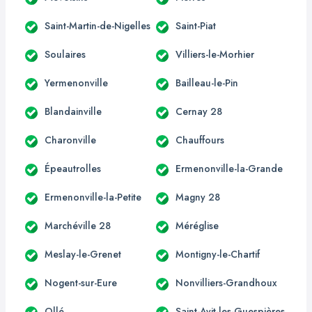
Saint-Martin-de-Nigelles
Saint-Piat
Soulaires
Villiers-le-Morhier
Yermenonville
Bailleau-le-Pin
Blandainville
Cernay 28
Charonville
Chauffours
Épeautrolles
Ermenonville-la-Grande
Ermenonville-la-Petite
Magny 28
Marchéville 28
Méréglise
Meslay-le-Grenet
Montigny-le-Chartif
Nogent-sur-Eure
Nonvilliers-Grandhoux
Ollé
Saint-Avit-les-Guespières