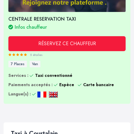
CENTRALE RESERVATION TAXI
Infos chauffeur
RÉSERVEZ CE CHAUFFEUR
5 étoiles
7 Places
Van
Services :
Taxi conventionné
Paiements acceptés :
Espèce
Carte bancaire
Langue(s) :
Taxi à Courtalain