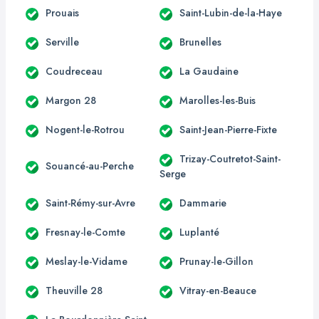
Prouais
Saint-Lubin-de-la-Haye
Serville
Brunelles
Coudreceau
La Gaudaine
Margon 28
Marolles-les-Buis
Nogent-le-Rotrou
Saint-Jean-Pierre-Fixte
Trizay-Coutretot-Saint-
Souancé-au-Perche
Serge
Saint-Rémy-sur-Avre
Dammarie
Fresnay-le-Comte
Luplanté
Meslay-le-Vidame
Prunay-le-Gillon
Theuville 28
Vitray-en-Beauce