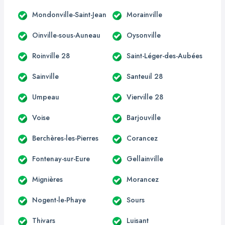
Mondonville-Saint-Jean
Morainville
Oinville-sous-Auneau
Oysonville
Roinville 28
Saint-Léger-des-Aubées
Sainville
Santeuil 28
Umpeau
Vierville 28
Voise
Barjouville
Berchères-les-Pierres
Corancez
Fontenay-sur-Eure
Gellainville
Mignières
Morancez
Nogent-le-Phaye
Sours
Thivars
Luisant