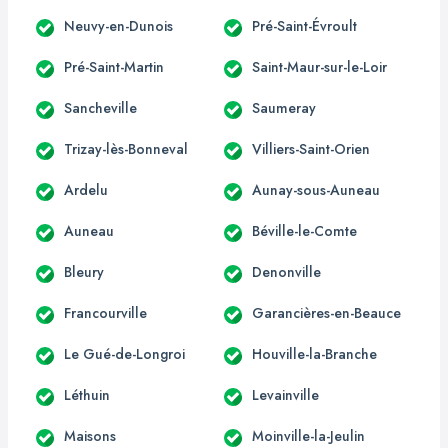
Neuvy-en-Dunois
Pré-Saint-Évroult
Pré-Saint-Martin
Saint-Maur-sur-le-Loir
Sancheville
Saumeray
Trizay-lès-Bonneval
Villiers-Saint-Orien
Ardelu
Aunay-sous-Auneau
Auneau
Béville-le-Comte
Bleury
Denonville
Francourville
Garancières-en-Beauce
Le Gué-de-Longroi
Houville-la-Branche
Léthuin
Levainville
Maisons
Moinville-la-Jeulin