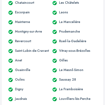
Chataincourt
Les Châtelets
Escorpain
Laons
Mainterne
La Mancelière
Montigny-sur-Avre
Prudemanche
Revercourt
Rueil-la-Gadelière
Saint-Lubin-de-Cravant
Vitray-sous-Brézolles
Anet
Gilles
Guainville
Le Mesnil-Simon
Oulins
Saussay 28
Digny
La Framboisière
Jaudrais
Louvilliers-lès-Perche