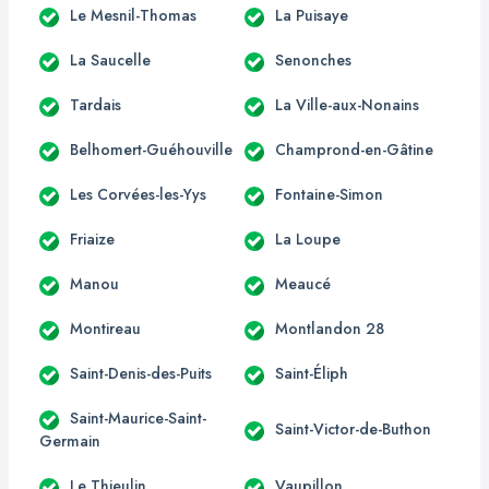
Le Mesnil-Thomas
La Puisaye
La Saucelle
Senonches
Tardais
La Ville-aux-Nonains
Belhomert-Guéhouville
Champrond-en-Gâtine
Les Corvées-les-Yys
Fontaine-Simon
Friaize
La Loupe
Manou
Meaucé
Montireau
Montlandon 28
Saint-Denis-des-Puits
Saint-Éliph
Saint-Maurice-Saint-
Saint-Victor-de-Buthon
Germain
Le Thieulin
Vaupillon