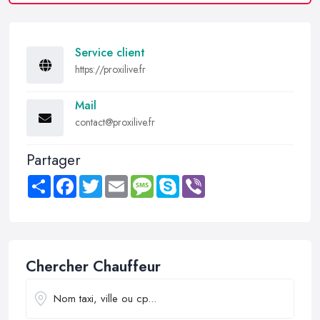
Service client
https://proxilive.fr
Mail
contact@proxilive.fr
Partager
Share
Facebook
Twitter
Email
Message
Skype
Viber
Chercher Chauffeur