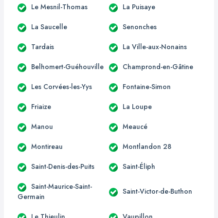
Le Mesnil-Thomas
La Puisaye
La Saucelle
Senonches
Tardais
La Ville-aux-Nonains
Belhomert-Guéhouville
Champrond-en-Gâtine
Les Corvées-les-Yys
Fontaine-Simon
Friaize
La Loupe
Manou
Meaucé
Montireau
Montlandon 28
Saint-Denis-des-Puits
Saint-Éliph
Saint-Maurice-Saint-
Saint-Victor-de-Buthon
Germain
Le Thieulin
Vaupillon