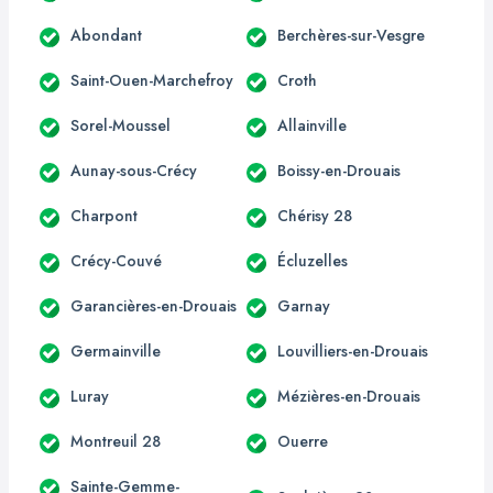
Abondant
Berchères-sur-Vesgre
Saint-Ouen-Marchefroy
Croth
Sorel-Moussel
Allainville
Aunay-sous-Crécy
Boissy-en-Drouais
Charpont
Chérisy 28
Crécy-Couvé
Écluzelles
Garancières-en-Drouais
Garnay
Germainville
Louvilliers-en-Drouais
Luray
Mézières-en-Drouais
Montreuil 28
Ouerre
Sainte-Gemme-