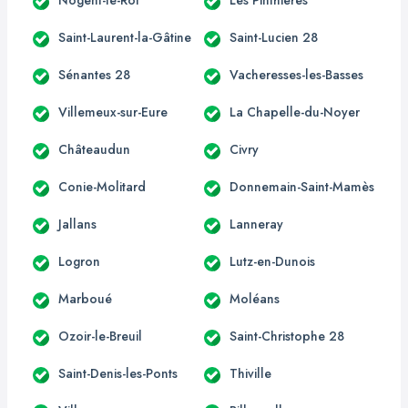
Saint-Laurent-la-Gâtine
Saint-Lucien 28
Sénantes 28
Vacheresses-les-Basses
Villemeux-sur-Eure
La Chapelle-du-Noyer
Châteaudun
Civry
Conie-Molitard
Donnemain-Saint-Mamès
Jallans
Lanneray
Logron
Lutz-en-Dunois
Marboué
Moléans
Ozoir-le-Breuil
Saint-Christophe 28
Saint-Denis-les-Ponts
Thiville