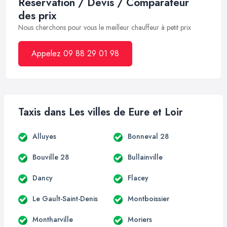
Réservation / Devis / Comparateur
des prix
Nous cherchons pour vous le meilleur chauffeur à petit prix
Appelez 09 88 29 01 98
Taxis dans Les villes de Eure et Loir
Alluyes
Bonneval 28
Bouville 28
Bullainville
Dancy
Flacey
Le Gault-Saint-Denis
Montboissier
Montharville
Moriers