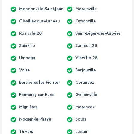
Mondonville-Saint-Jean
Morainville
Oinville-sous-Auneau
Oysonville
Roinville 28
Saint-Léger-des-Aubées
Sainville
Santeuil 28
Umpeau
Vierville 28
Voise
Barjouville
Berchères-les-Pierres
Corancez
Fontenay-sur-Eure
Gellainville
Mignières
Morancez
Nogent-le-Phaye
Sours
Thivars
Luisant