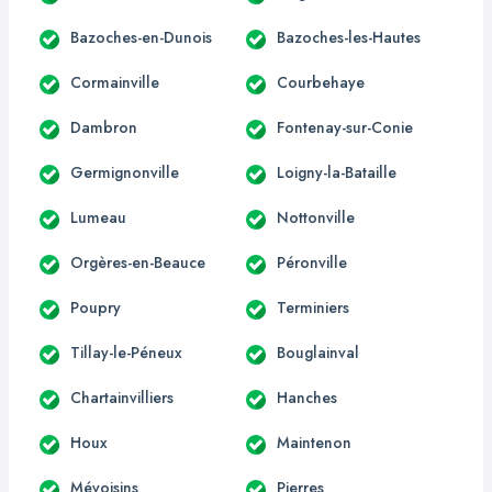
Bazoches-en-Dunois
Bazoches-les-Hautes
Cormainville
Courbehaye
Dambron
Fontenay-sur-Conie
Germignonville
Loigny-la-Bataille
Lumeau
Nottonville
Orgères-en-Beauce
Péronville
Poupry
Terminiers
Tillay-le-Péneux
Bouglainval
Chartainvilliers
Hanches
Houx
Maintenon
Mévoisins
Pierres