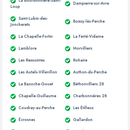
La Bourdonnière-Saint-
Dampierre-sur-Avre
Loup
Saint-Lubin-des-
Boissy-lès-Perche
Joncherets
La Chapelle-Fortin
La Ferté-Vidame
Lamblore
Morvilliers
Les Ressuintes
Rohaire
Les Autels-Villevillon
Authon-du-Perche
La Bazoche-Gouet
Béthonvilliers 28
Chapelle-Guillaume
Charbonnières 28
Coudray-au-Perche
Les Étilleux
Écrosnes
Gallardon