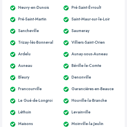
Neuvy-en-Dunois
Pré-Saint-Évroult
Pré-Saint-Martin
Saint-Maur-sur-le-Loir
Sancheville
Saumeray
Trizay-lès-Bonneval
Villiers-Saint-Orien
Ardelu
Aunay-sous-Auneau
Auneau
Béville-le-Comte
Bleury
Denonville
Francourville
Garancières-en-Beauce
Le Gué-de-Longroi
Houville-la-Branche
Léthuin
Levainville
Maisons
Moinville-la-Jeulin