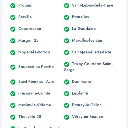
Prouais
Saint-Lubin-de-la-Haye
Serville
Brunelles
Coudreceau
La Gaudaine
Margon 28
Marolles-les-Buis
Nogent-le-Rotrou
Saint-Jean-Pierre-Fixte
Trizay-Coutretot-Saint-
Souancé-au-Perche
Serge
Saint-Rémy-sur-Avre
Dammarie
Fresnay-le-Comte
Luplanté
Meslay-le-Vidame
Prunay-le-Gillon
Theuville 28
Vitray-en-Beauce