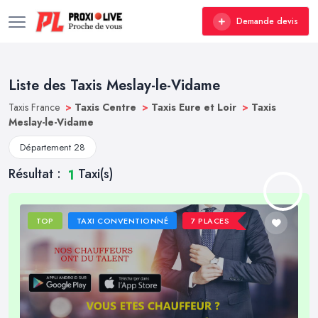
Demande devis
Liste des Taxis Meslay-le-Vidame
Taxis France
>
Taxis Centre
>
Taxis Eure et Loir
>
Taxis
Meslay-le-Vidame
Département 28
Résultat :
Taxi(s)
1
TOP
TAXI CONVENTIONNÉ
7 PLACES