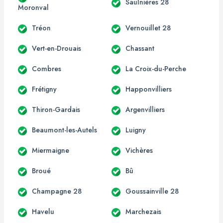
Saulnières 28
Moronval
Tréon
Vernouillet 28
Vert-en-Drouais
Chassant
Combres
La Croix-du-Perche
Frétigny
Happonvilliers
Thiron-Gardais
Argenvilliers
Beaumont-les-Autels
Luigny
Miermaigne
Vichères
Broué
Bû
Champagne 28
Goussainville 28
Havelu
Marchezais