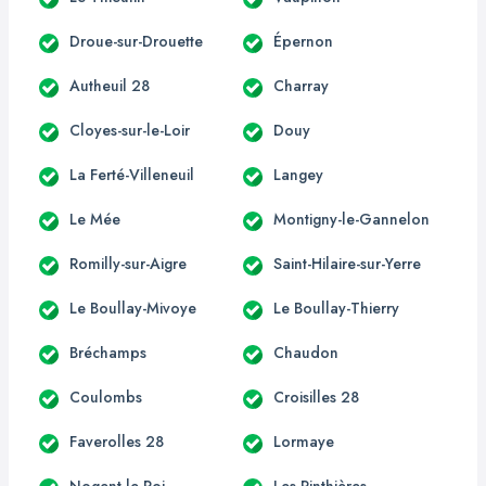
Droue-sur-Drouette
Épernon
Autheuil 28
Charray
Cloyes-sur-le-Loir
Douy
La Ferté-Villeneuil
Langey
Le Mée
Montigny-le-Gannelon
Romilly-sur-Aigre
Saint-Hilaire-sur-Yerre
Le Boullay-Mivoye
Le Boullay-Thierry
Bréchamps
Chaudon
Coulombs
Croisilles 28
Faverolles 28
Lormaye
Nogent-le-Roi
Les Pinthières