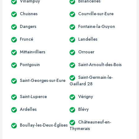
Villampuy
Billancelles
Chuisnes
Courville-sur-Eure
Dangers
Fontaine-la-Guyon
Fruncé
Landelles
Mittainvilliers
Orrouer
Pontgouin
Saint-Arnoult-des-Bois
Saint-Germain-le-
Saint-Georges-sur-Eure
Gaillard 28
Saint-Luperce
Vérigny
Ardelles
Blévy
Châteauneuf-en-
Boullay-les-Deux-Églises
Thymerais