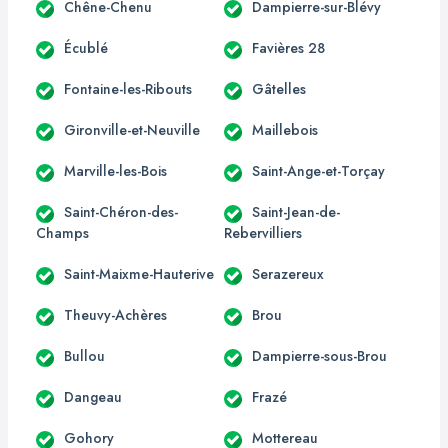
Chêne-Chenu
Dampierre-sur-Blévy
Écublé
Favières 28
Fontaine-les-Ribouts
Gâtelles
Gironville-et-Neuville
Maillebois
Marville-les-Bois
Saint-Ange-et-Torçay
Saint-Chéron-des-
Saint-Jean-de-
Champs
Rebervilliers
Saint-Maixme-Hauterive
Serazereux
Theuvy-Achères
Brou
Bullou
Dampierre-sous-Brou
Dangeau
Frazé
Gohory
Mottereau