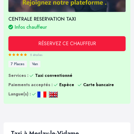
CENTRALE RESERVATION TAXI
Infos chauffeur
RÉSERVEZ CE CHAUFFEUR
5 étoiles
7 Places
Van
Services :
Taxi conventionné
Paiements acceptés :
Espèce
Carte bancaire
Langue(s) :
Taxi à Meslay-le-Vidame