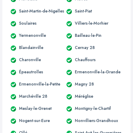
Saint-Martin-de-Nigelles
Saint-Piat
Soulaires
Villiers-le-Morhier
Yermenonville
Bailleau-le-Pin
Blandainville
Cernay 28
Charonville
Chauffours
Épeautrolles
Ermenonville-la-Grande
Ermenonville-la-Petite
Magny 28
Marchéville 28
Méréglise
Meslay-le-Grenet
Montigny-le-Chartif
Nogent-sur-Eure
Nonvilliers-Grandhoux
Ollé
Saint-Avit-les-Guespières