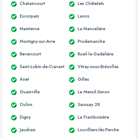
Chataincourt
Les Châtelets
Escorpain
Laons
Mainterne
La Mancelière
Montigny-sur-Avre
Prudemanche
Revercourt
Rueil-la-Gadelière
Saint-Lubin-de-Cravant
Vitray-sous-Brézolles
Anet
Gilles
Guainville
Le Mesnil-Simon
Oulins
Saussay 28
Digny
La Framboisière
Jaudrais
Louvilliers-lès-Perche