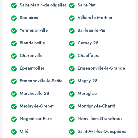
Saint-Martin-de-Nigelles
Saint-Piat
Soulaires
Villiers-le-Morhier
Yermenonville
Bailleau-le-Pin
Blandainville
Cernay 28
Charonville
Chauffours
Épeautrolles
Ermenonville-la-Grande
Ermenonville-la-Petite
Magny 28
Marchéville 28
Méréglise
Meslay-le-Grenet
Montigny-le-Chartif
Nogent-sur-Eure
Nonvilliers-Grandhoux
Ollé
Saint-Avit-les-Guespières