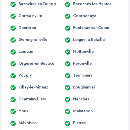
Bazoches-en-Dunois
Bazoches-les-Hautes
Cormainville
Courbehaye
Dambron
Fontenay-sur-Conie
Germignonville
Loigny-la-Bataille
Lumeau
Nottonville
Orgères-en-Beauce
Péronville
Poupry
Terminiers
Tillay-le-Péneux
Bouglainval
Chartainvilliers
Hanches
Houx
Maintenon
Mévoisins
Pierres