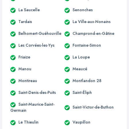
La Saucelle
Senonches
Tardais
La Ville-aux-Nonains
Belhomert-Guéhouville
Champrond-en-Gâtine
Les Corvées-les-Yys
Fontaine-Simon
Friaize
La Loupe
Manou
Meaucé
Montireau
Montlandon 28
Saint-Denis-des-Puits
Saint-Éliph
Saint-Maurice-Saint-
Saint-Victor-de-Buthon
Germain
Le Thieulin
Vaupillon