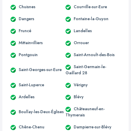
Chuisnes
Courville-sur-Eure
Dangers
Fontaine-la-Guyon
Fruncé
Landelles
Mittainvilliers
Orrouer
Pontgouin
Saint-Arnoult-des-Bois
Saint-Germain-le-
Saint-Georges-sur-Eure
Gaillard 28
Saint-Luperce
Vérigny
Ardelles
Blévy
Châteauneuf-en-
Boullay-les-Deux-Églises
Thymerais
Chêne-Chenu
Dampierre-sur-Blévy