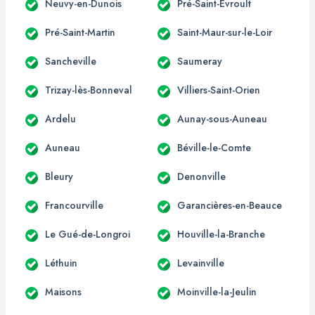
Neuvy-en-Dunois
Pré-Saint-Évroult
Pré-Saint-Martin
Saint-Maur-sur-le-Loir
Sancheville
Saumeray
Trizay-lès-Bonneval
Villiers-Saint-Orien
Ardelu
Aunay-sous-Auneau
Auneau
Béville-le-Comte
Bleury
Denonville
Francourville
Garancières-en-Beauce
Le Gué-de-Longroi
Houville-la-Branche
Léthuin
Levainville
Maisons
Moinville-la-Jeulin