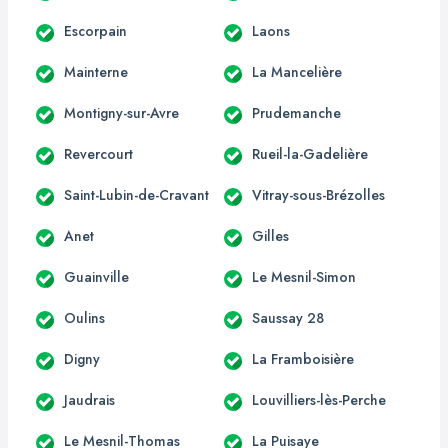
Escorpain
Laons
Mainterne
La Mancelière
Montigny-sur-Avre
Prudemanche
Revercourt
Rueil-la-Gadelière
Saint-Lubin-de-Cravant
Vitray-sous-Brézolles
Anet
Gilles
Guainville
Le Mesnil-Simon
Oulins
Saussay 28
Digny
La Framboisière
Jaudrais
Louvilliers-lès-Perche
Le Mesnil-Thomas
La Puisaye