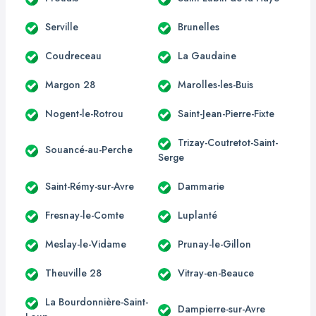
Serville
Brunelles
Coudreceau
La Gaudaine
Margon 28
Marolles-les-Buis
Nogent-le-Rotrou
Saint-Jean-Pierre-Fixte
Trizay-Coutretot-Saint-
Souancé-au-Perche
Serge
Saint-Rémy-sur-Avre
Dammarie
Fresnay-le-Comte
Luplanté
Meslay-le-Vidame
Prunay-le-Gillon
Theuville 28
Vitray-en-Beauce
La Bourdonnière-Saint-
Dampierre-sur-Avre