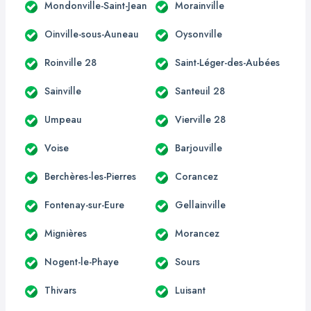
Mondonville-Saint-Jean
Morainville
Oinville-sous-Auneau
Oysonville
Roinville 28
Saint-Léger-des-Aubées
Sainville
Santeuil 28
Umpeau
Vierville 28
Voise
Barjouville
Berchères-les-Pierres
Corancez
Fontenay-sur-Eure
Gellainville
Mignières
Morancez
Nogent-le-Phaye
Sours
Thivars
Luisant