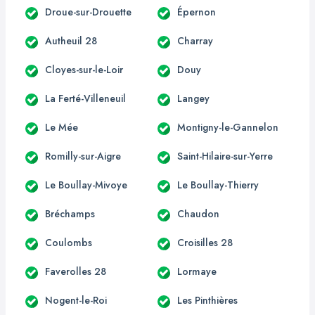
Droue-sur-Drouette
Épernon
Autheuil 28
Charray
Cloyes-sur-le-Loir
Douy
La Ferté-Villeneuil
Langey
Le Mée
Montigny-le-Gannelon
Romilly-sur-Aigre
Saint-Hilaire-sur-Yerre
Le Boullay-Mivoye
Le Boullay-Thierry
Bréchamps
Chaudon
Coulombs
Croisilles 28
Faverolles 28
Lormaye
Nogent-le-Roi
Les Pinthières