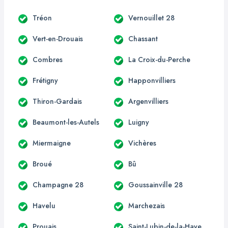
Tréon
Vernouillet 28
Vert-en-Drouais
Chassant
Combres
La Croix-du-Perche
Frétigny
Happonvilliers
Thiron-Gardais
Argenvilliers
Beaumont-les-Autels
Luigny
Miermaigne
Vichères
Broué
Bû
Champagne 28
Goussainville 28
Havelu
Marchezais
Prouais
Saint-Lubin-de-la-Haye