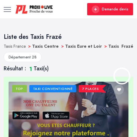
Demande devis
Liste des Taxis Frazé
Taxis France
>
Taxis Centre
>
Taxis Eure et Loir
>
Taxis Frazé
Département 28
Résultat :
Taxi(s)
1
TOP
TAXI CONVENTIONNÉ
7 PLACES