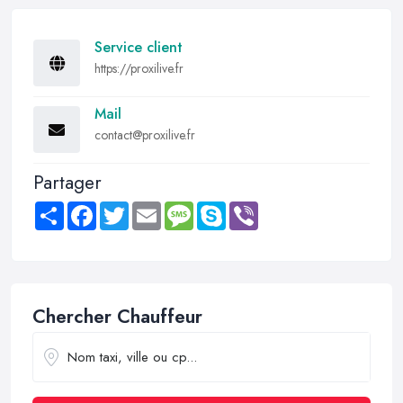
Service client
https://proxilive.fr
Mail
contact@proxilive.fr
Partager
Share
Facebook
Twitter
Email
Message
Skype
Viber
Chercher Chauffeur