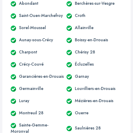
Abondant
Berchères-sur-Vesgre
Saint-Ouen-Marchefroy
Croth
Sorel-Moussel
Allainville
Aunay-sous-Crécy
Boissy-en-Drouais
Charpont
Chérisy 28
Crécy-Couvé
Écluzelles
Garancières-en-Drouais
Garnay
Germainville
Louvilliers-en-Drouais
Luray
Mézières-en-Drouais
Montreuil 28
Ouerre
Sainte-Gemme-
Saulnières 28
Moronval