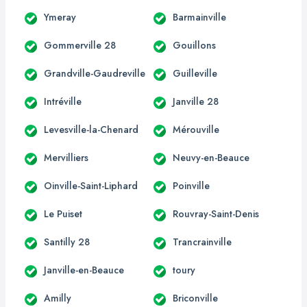
Ymeray
Barmainville
Gommerville 28
Gouillons
Grandville-Gaudreville
Guilleville
Intréville
Janville 28
Levesville-la-Chenard
Mérouville
Mervilliers
Neuvy-en-Beauce
Oinville-Saint-Liphard
Poinville
Le Puiset
Rouvray-Saint-Denis
Santilly 28
Trancrainville
Janville-en-Beauce
toury
Amilly
Briconville