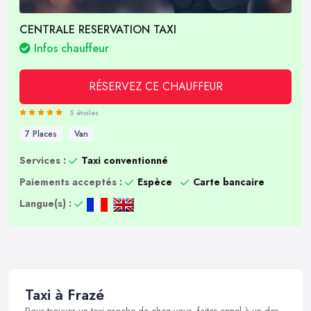
CENTRALE RESERVATION TAXI
Infos chauffeur
RÉSERVEZ CE CHAUFFEUR
5 étoiles
7 Places
Van
Services :
Taxi conventionné
Paiements acceptés :
Espèce
Carte bancaire
Langue(s) :
Taxi à Frazé
Pour trouver un taxi proche de chez vous, faites appel à un des