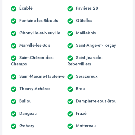
Écublé
Favières 28
Fontaine-les-Ribouts
Gâtelles
Gironville-et-Neuville
Maillebois
Marville-les-Bois
Saint-Ange-et-Torçay
Saint-Chéron-des-
Saint-Jean-de-
Champs
Rebervilliers
Saint-Maixme-Hauterive
Serazereux
Theuvy-Achères
Brou
Bullou
Dampierre-sous-Brou
Dangeau
Frazé
Gohory
Mottereau