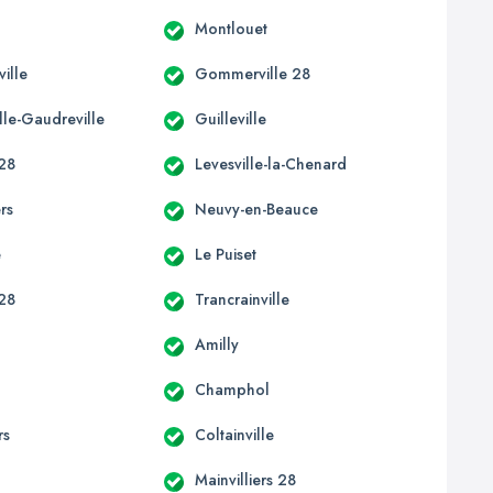
Montlouet
ille
Gommerville 28
lle-Gaudreville
Guilleville
 28
Levesville-la-Chenard
ers
Neuvy-en-Beauce
e
Le Puiset
 28
Trancrainville
Amilly
Champhol
rs
Coltainville
Mainvilliers 28