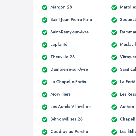
Margon 28
Marolles
Saint-Jean-Pierre-Fixte
Souancé
Saint-Rémy-sur-Avre
Dammar
Luplanté
Meslay-
Theuville 28
Vitray-
Dampierre-sur-Avre
Saint-Lu
La Chapelle-Fortin
La Fert
Morvilliers
Les Ress
Les Autels-Villevillon
Authon-
Béthonvilliers 28
Chapell
Coudray-au-Perche
Les Étil