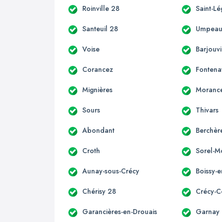
Roinville 28
Saint-L
Santeuil 28
Umpea
Voise
Barjouvi
Corancez
Fontena
Mignières
Moranc
Sours
Thivars
Abondant
Berchèr
Croth
Sorel-M
Aunay-sous-Crécy
Boissy-
Chérisy 28
Crécy-
Garancières-en-Drouais
Garnay