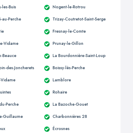
-les-Buis
Nogent-le-Rotrou
-au-Perche
Trizay-Coutretot-Saint-Serge
ie
Fresnay-le-Comte
le-Vidame
Prunay-le-Gillon
en-Beauce
La Bourdonnière-Saint-Loup
bin-des-Joncherets
Boissy-lès-Perche
é-Vidame
Lamblore
uintes
Rohaire
du-Perche
La Bazoche-Gouet
e-Guillaume
Charbonnières 28
leux
Écrosnes