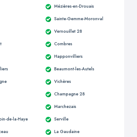
Mézières-en-Drouais
Sainte-Gemme-Moronval
Vernouillet 28
t
Combres
Happonvilliers
liers
Beaumont-les-Autels
gne
Vichères
Champagne 28
Marchezais
bin-de-la-Haye
Serville
ceau
La Gaudaine