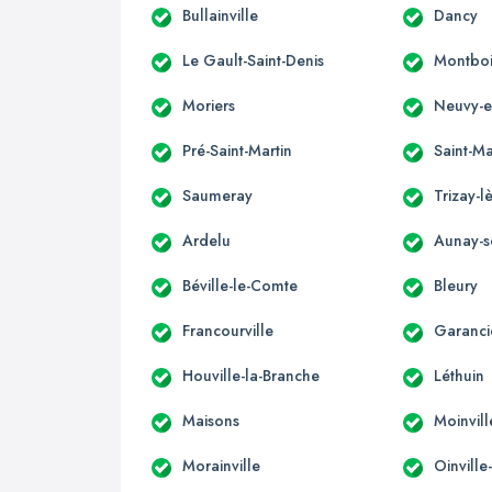
Bullainville
Dancy
Le Gault-Saint-Denis
Montboi
Moriers
Neuvy-e
Pré-Saint-Martin
Saint-Ma
Saumeray
Trizay-l
Ardelu
Aunay-
Béville-le-Comte
Bleury
Francourville
Garanci
Houville-la-Branche
Léthuin
Maisons
Moinvill
Morainville
Oinvill