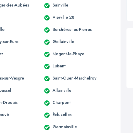
éger-des-Aubées
Sainville
u
Vierville 28
lle
Berchères-les-Pierres
y-sur-Eure
Gellainville
ez
Nogent-le-Phaye
Luisant
es-sur-Vesgre
Saint-Ouen-Marchefroy
oussel
Allainville
en-Drouais
Charpont
Couvé
Écluzelles
Germainville