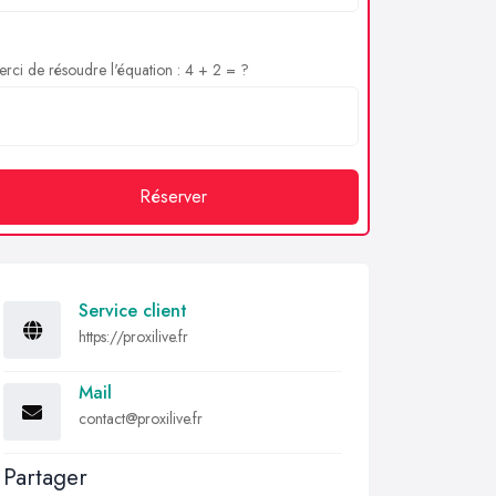
rci de résoudre l'équation : 4 + 2 = ?
Réserver
Service client
https://proxilive.fr
Mail
contact@proxilive.fr
Partager