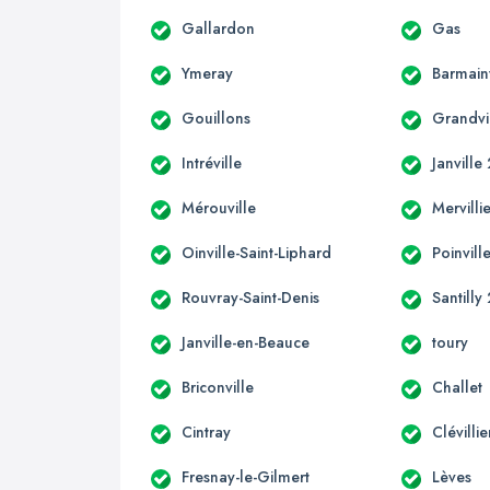
Gallardon
Gas
Ymeray
Barmainv
Gouillons
Grandvi
Intréville
Janville
Mérouville
Mervilli
Oinville-Saint-Liphard
Poinvill
Rouvray-Saint-Denis
Santilly
Janville-en-Beauce
toury
Briconville
Challet
Cintray
Clévillie
Fresnay-le-Gilmert
Lèves