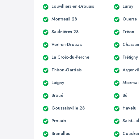
Louvilliers-en-Drouais
Luray
Montreuil 28
Ouerre
Saulnières 28
Tréon
Vert-en-Drouais
Chassan
La Croix-du-Perche
Frétigny
Thiron-Gardais
Argenvil
Luigny
Miermai
Broué
Bû
Goussainville 28
Havelu
Prouais
Saint-Lu
Brunelles
Coudre