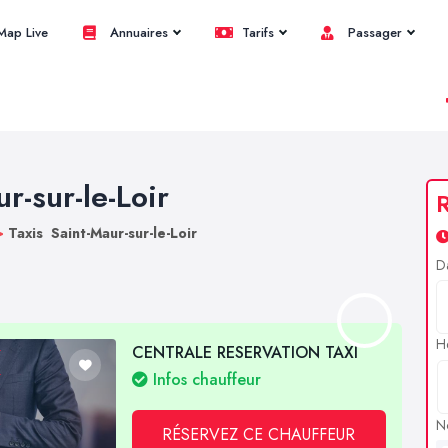
ap Live
Annuaires
Tarifs
Passager
r-sur-le-Loir
R
>
Taxis Saint-Maur-sur-le-Loir
D
H
CENTRALE RESERVATION TAXI
Infos chauffeur
N
RÉSERVEZ CE CHAUFFEUR