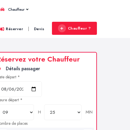
Chauffeur
Chauffeur ?
|
Réserver
Devis
éservez votre Chauffeur
Détails passager
ate départ *
eure départ *
H
MIN
ombre de places