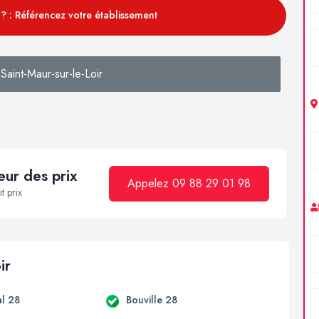
? : Référencez votre établissement
aint-Maur-sur-le-Loir
ur des prix
Appelez 09 88 29 01 98
t prix
ir
l 28
Bouville 28