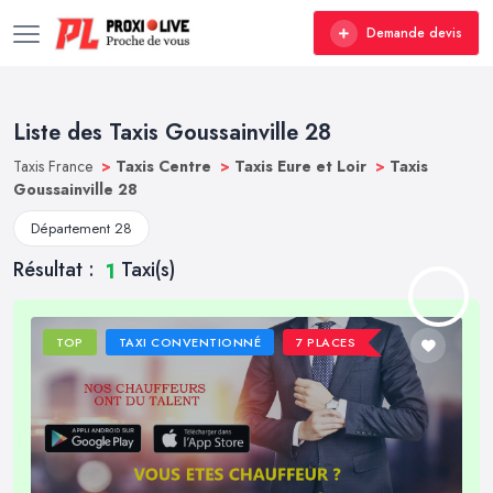
Demande devis
Liste des Taxis Goussainville 28
Taxis France
>
Taxis Centre
>
Taxis Eure et Loir
>
Taxis
Goussainville 28
Département 28
Résultat :
Taxi(s)
1
TOP
TAXI CONVENTIONNÉ
7 PLACES