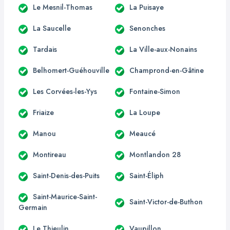
Le Mesnil-Thomas
La Puisaye
La Saucelle
Senonches
Tardais
La Ville-aux-Nonains
Belhomert-Guéhouville
Champrond-en-Gâtine
Les Corvées-les-Yys
Fontaine-Simon
Friaize
La Loupe
Manou
Meaucé
Montireau
Montlandon 28
Saint-Denis-des-Puits
Saint-Éliph
Saint-Maurice-Saint-
Saint-Victor-de-Buthon
Germain
Le Thieulin
Vaupillon