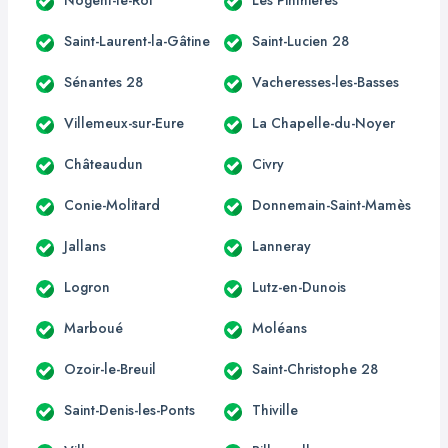
Saint-Laurent-la-Gâtine
Saint-Lucien 28
Sénantes 28
Vacheresses-les-Basses
Villemeux-sur-Eure
La Chapelle-du-Noyer
Châteaudun
Civry
Conie-Molitard
Donnemain-Saint-Mamès
Jallans
Lanneray
Logron
Lutz-en-Dunois
Marboué
Moléans
Ozoir-le-Breuil
Saint-Christophe 28
Saint-Denis-les-Ponts
Thiville