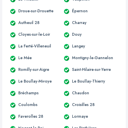
Droue-sur-Drouette
Épernon
Autheuil 28
Charray
Cloyes-sur-le-Loir
Douy
La Ferté-Villeneuil
Langey
Le Mée
Montigny-le-Gannelon
Romilly-sur-Aigre
Saint-Hilaire-sur-Yerre
Le Boullay-Mivoye
Le Boullay-Thierry
Bréchamps
Chaudon
Coulombs
Croisilles 28
Faverolles 28
Lormaye
Nogent-le-Roi
Les Pinthières