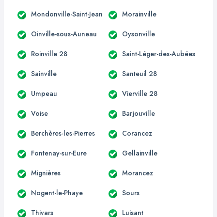
Mondonville-Saint-Jean
Morainville
Oinville-sous-Auneau
Oysonville
Roinville 28
Saint-Léger-des-Aubées
Sainville
Santeuil 28
Umpeau
Vierville 28
Voise
Barjouville
Berchères-les-Pierres
Corancez
Fontenay-sur-Eure
Gellainville
Mignières
Morancez
Nogent-le-Phaye
Sours
Thivars
Luisant