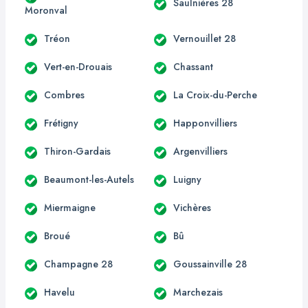
Saulnières 28
Moronval
Tréon
Vernouillet 28
Vert-en-Drouais
Chassant
Combres
La Croix-du-Perche
Frétigny
Happonvilliers
Thiron-Gardais
Argenvilliers
Beaumont-les-Autels
Luigny
Miermaigne
Vichères
Broué
Bû
Champagne 28
Goussainville 28
Havelu
Marchezais