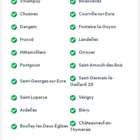
Villampuy
Billancelles
Chuisnes
Courville-sur-Eure
Dangers
Fontaine-la-Guyon
Fruncé
Landelles
Mittainvilliers
Orrouer
Pontgouin
Saint-Arnoult-des-Bois
Saint-Germain-le-
Saint-Georges-sur-Eure
Gaillard 28
Saint-Luperce
Vérigny
Ardelles
Blévy
Châteauneuf-en-
Boullay-les-Deux-Églises
Thymerais