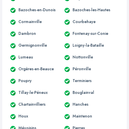
Bazoches-en-Dunois
Bazoches-les-Hautes
Cormainville
Courbehaye
Dambron
Fontenay-sur-Conie
Germignonville
Loigny-la-Bataille
Lumeau
Nottonville
Orgères-en-Beauce
Péronville
Poupry
Terminiers
Tillay-le-Péneux
Bouglainval
Chartainvilliers
Hanches
Houx
Maintenon
Mévoisins
Pierres