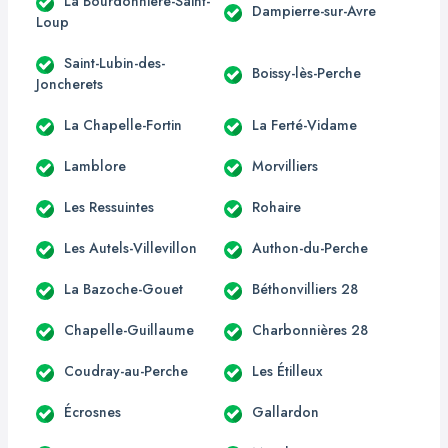
La Bourdonnière-Saint-
Dampierre-sur-Avre
Loup
Saint-Lubin-des-
Boissy-lès-Perche
Joncherets
La Chapelle-Fortin
La Ferté-Vidame
Lamblore
Morvilliers
Les Ressuintes
Rohaire
Les Autels-Villevillon
Authon-du-Perche
La Bazoche-Gouet
Béthonvilliers 28
Chapelle-Guillaume
Charbonnières 28
Coudray-au-Perche
Les Étilleux
Écrosnes
Gallardon