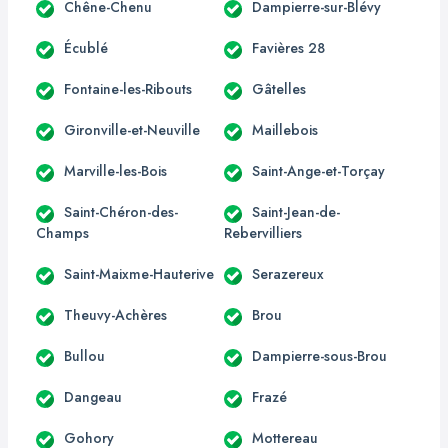
Chêne-Chenu
Dampierre-sur-Blévy
Écublé
Favières 28
Fontaine-les-Ribouts
Gâtelles
Gironville-et-Neuville
Maillebois
Marville-les-Bois
Saint-Ange-et-Torçay
Saint-Chéron-des-
Saint-Jean-de-
Champs
Rebervilliers
Saint-Maixme-Hauterive
Serazereux
Theuvy-Achères
Brou
Bullou
Dampierre-sous-Brou
Dangeau
Frazé
Gohory
Mottereau