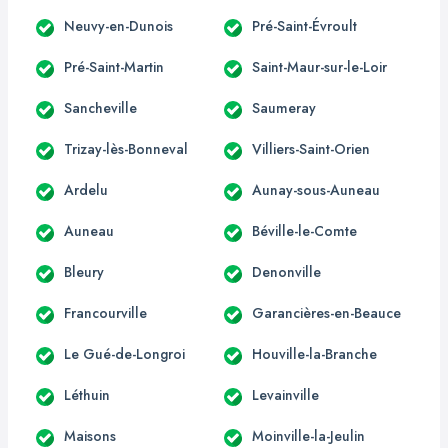
Neuvy-en-Dunois
Pré-Saint-Évroult
Pré-Saint-Martin
Saint-Maur-sur-le-Loir
Sancheville
Saumeray
Trizay-lès-Bonneval
Villiers-Saint-Orien
Ardelu
Aunay-sous-Auneau
Auneau
Béville-le-Comte
Bleury
Denonville
Francourville
Garancières-en-Beauce
Le Gué-de-Longroi
Houville-la-Branche
Léthuin
Levainville
Maisons
Moinville-la-Jeulin