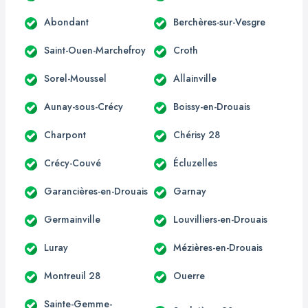
Abondant
Berchères-sur-Vesgre
Saint-Ouen-Marchefroy
Croth
Sorel-Moussel
Allainville
Aunay-sous-Crécy
Boissy-en-Drouais
Charpont
Chérisy 28
Crécy-Couvé
Écluzelles
Garancières-en-Drouais
Garnay
Germainville
Louvilliers-en-Drouais
Luray
Mézières-en-Drouais
Montreuil 28
Ouerre
Sainte-Gemme-