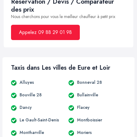
Réservation / Devis / Comparateur
des prix
Nous cherchons pour vous le meilleur chauffeur à petit prix
Appelez 09 88 29 01 98
Taxis dans Les villes de Eure et Loir
Alluyes
Bonneval 28
Bouville 28
Bullainville
Dancy
Flacey
Le Gault-Saint-Denis
Montboissier
Montharville
Moriers