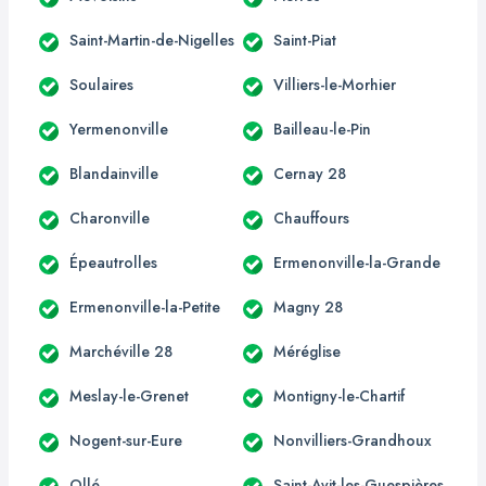
Saint-Martin-de-Nigelles
Saint-Piat
Soulaires
Villiers-le-Morhier
Yermenonville
Bailleau-le-Pin
Blandainville
Cernay 28
Charonville
Chauffours
Épeautrolles
Ermenonville-la-Grande
Ermenonville-la-Petite
Magny 28
Marchéville 28
Méréglise
Meslay-le-Grenet
Montigny-le-Chartif
Nogent-sur-Eure
Nonvilliers-Grandhoux
Ollé
Saint-Avit-les-Guespières