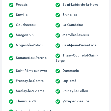
Prouais
Saint-Lubin-de-la-Haye
Serville
Brunelles
Coudreceau
La Gaudaine
Margon 28
Marolles-les-Buis
Nogent-le-Rotrou
Saint-Jean-Pierre-Fixte
Trizay-Coutretot-Saint-
Souancé-au-Perche
Serge
Saint-Rémy-sur-Avre
Dammarie
Fresnay-le-Comte
Luplanté
Meslay-le-Vidame
Prunay-le-Gillon
Theuville 28
Vitray-en-Beauce