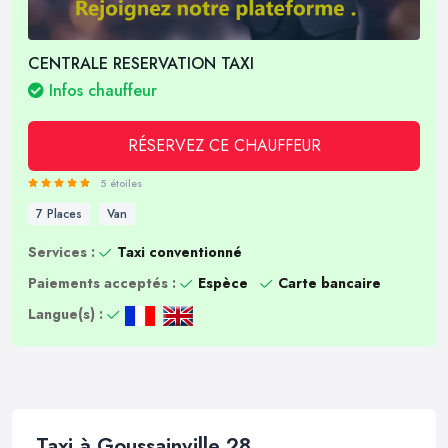
CENTRALE RESERVATION TAXI
Infos chauffeur
RÉSERVEZ CE CHAUFFEUR
5 étoiles
7 Places
Van
Services :
Taxi conventionné
Paiements acceptés :
Espèce
Carte bancaire
Langue(s) :
Taxi à Goussainville 28