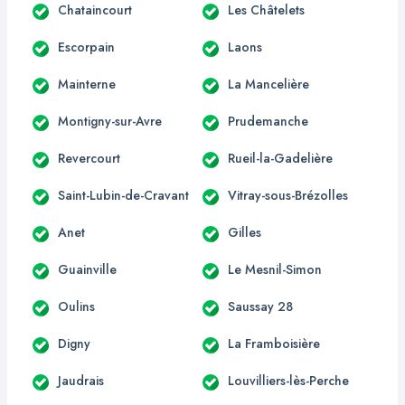
Chataincourt
Les Châtelets
Escorpain
Laons
Mainterne
La Mancelière
Montigny-sur-Avre
Prudemanche
Revercourt
Rueil-la-Gadelière
Saint-Lubin-de-Cravant
Vitray-sous-Brézolles
Anet
Gilles
Guainville
Le Mesnil-Simon
Oulins
Saussay 28
Digny
La Framboisière
Jaudrais
Louvilliers-lès-Perche