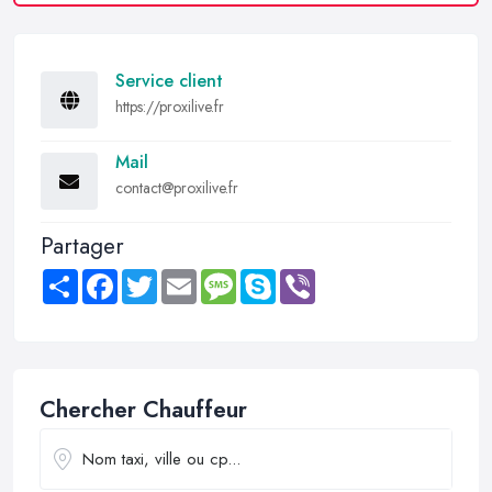
Service client
https://proxilive.fr
Mail
contact@proxilive.fr
Partager
Share
Facebook
Twitter
Email
Message
Skype
Viber
Chercher Chauffeur