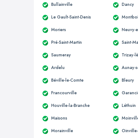
Bullainville
Dancy
Le Gault-Saint-Denis
Montboi
Moriers
Neuvy-e
Pré-Saint-Martin
Saint-Ma
Saumeray
Trizay-l
Ardelu
Aunay-
Béville-le-Comte
Bleury
Francourville
Garanci
Houville-la-Branche
Léthuin
Maisons
Moinvill
Morainville
Oinvill