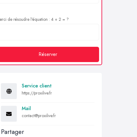
rci de résoudre l'équation : 4 + 2 = ?
Réserver
Service client
https://proxilive.fr
Mail
contact@proxilive.fr
Partager