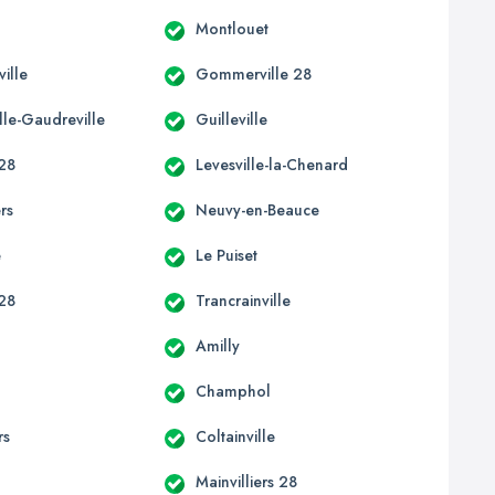
Montlouet
ille
Gommerville 28
lle-Gaudreville
Guilleville
 28
Levesville-la-Chenard
ers
Neuvy-en-Beauce
e
Le Puiset
 28
Trancrainville
Amilly
Champhol
rs
Coltainville
Mainvilliers 28