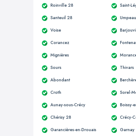
Roinville 28
Saint-L
Santeuil 28
Umpea
Voise
Barjouvi
Corancez
Fontena
Mignières
Moranc
Sours
Thivars
Abondant
Berchèr
Croth
Sorel-M
Aunay-sous-Crécy
Boissy-
Chérisy 28
Crécy-
Garancières-en-Drouais
Garnay