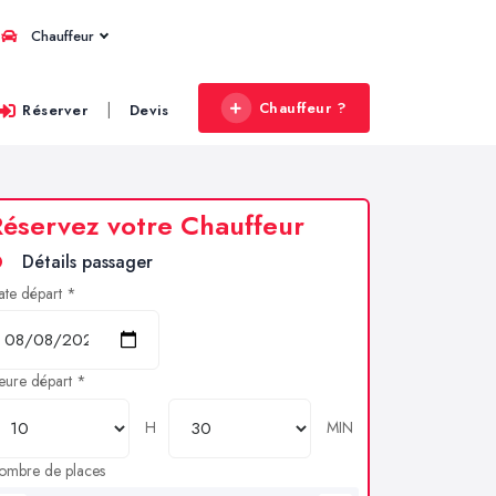
Chauffeur
Chauffeur ?
|
Réserver
Devis
éservez votre Chauffeur
Détails passager
ate départ *
eure départ *
H
MIN
ombre de places