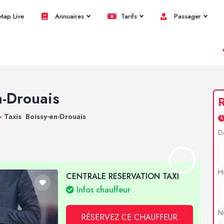
ap Live
Annuaires
Tarifs
Passager
n-Drouais
R
>
Taxis Boissy-en-Drouais
D
H
CENTRALE RESERVATION TAXI
Infos chauffeur
N
RÉSERVEZ CE CHAUFFEUR