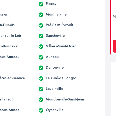
Flacey
ssier
Montharville
Me
n-Dunois
Pré-Saint-Évroult
ur-sur-le-Loir
Sancheville
ès-Bonneval
Villiers-Saint-Orien
sous-Auneau
Auneau
Denonville
ères-en-Beauce
Le Gué-de-Longroi
Levainville
e-la-Jeulin
Mondonville-Saint-Jean
e-sous-Auneau
Oysonville