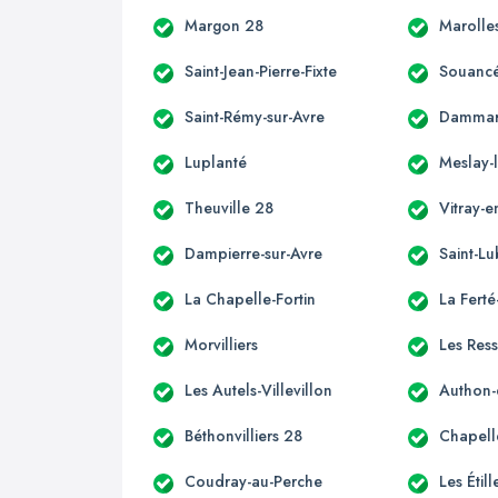
Margon 28
Marolles
Saint-Jean-Pierre-Fixte
Souancé
Saint-Rémy-sur-Avre
Dammar
Luplanté
Meslay-
Theuville 28
Vitray-
Dampierre-sur-Avre
Saint-Lu
La Chapelle-Fortin
La Fert
Morvilliers
Les Ress
Les Autels-Villevillon
Authon-
Béthonvilliers 28
Chapell
Coudray-au-Perche
Les Étil