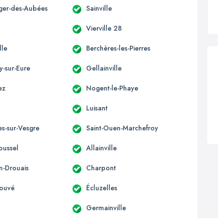
éger-des-Aubées
Sainville
u
Vierville 28
lle
Berchères-les-Pierres
y-sur-Eure
Gellainville
ez
Nogent-le-Phaye
Luisant
es-sur-Vesgre
Saint-Ouen-Marchefroy
oussel
Allainville
en-Drouais
Charpont
Couvé
Écluzelles
Germainville