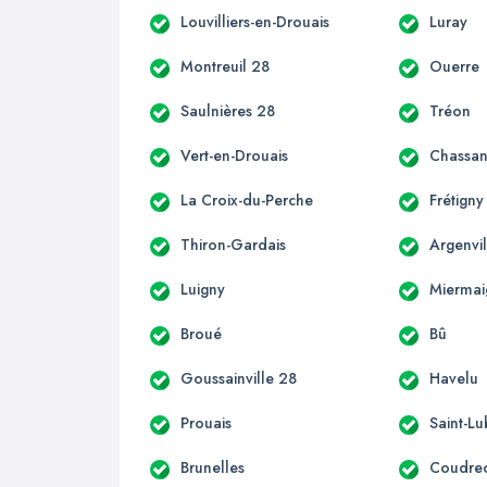
Louvilliers-en-Drouais
Luray
Montreuil 28
Ouerre
Saulnières 28
Tréon
Vert-en-Drouais
Chassan
La Croix-du-Perche
Frétigny
Thiron-Gardais
Argenvil
Luigny
Miermai
Broué
Bû
Goussainville 28
Havelu
Prouais
Saint-Lu
Brunelles
Coudre