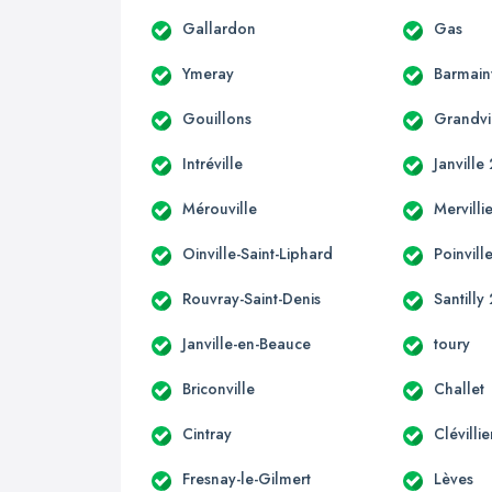
Gallardon
Gas
Ymeray
Barmainv
Gouillons
Grandvi
Intréville
Janville
Mérouville
Mervilli
Oinville-Saint-Liphard
Poinvill
Rouvray-Saint-Denis
Santilly
Janville-en-Beauce
toury
Briconville
Challet
Cintray
Clévillie
Fresnay-le-Gilmert
Lèves