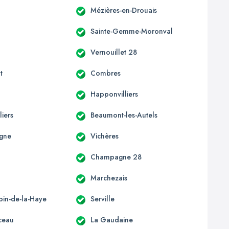
Mézières-en-Drouais
Sainte-Gemme-Moronval
Vernouillet 28
t
Combres
Happonvilliers
liers
Beaumont-les-Autels
gne
Vichères
Champagne 28
Marchezais
bin-de-la-Haye
Serville
ceau
La Gaudaine