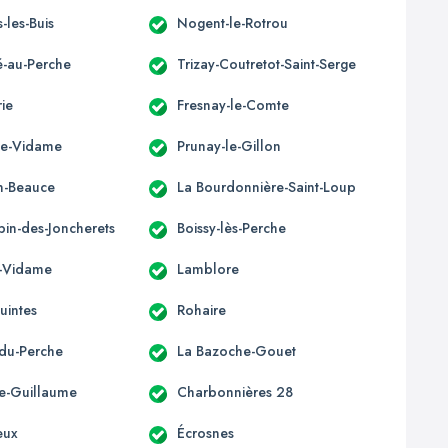
-les-Buis
Nogent-le-Rotrou
-au-Perche
Trizay-Coutretot-Saint-Serge
ie
Fresnay-le-Comte
le-Vidame
Prunay-le-Gillon
en-Beauce
La Bourdonnière-Saint-Loup
bin-des-Joncherets
Boissy-lès-Perche
é-Vidame
Lamblore
uintes
Rohaire
du-Perche
La Bazoche-Gouet
e-Guillaume
Charbonnières 28
leux
Écrosnes