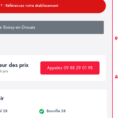
? : Référencez votre établissement
e Boissy-en-Drouais
ur des prix
Appelez 09 88 29 01 98
t prix
ir
l 28
Bouville 28