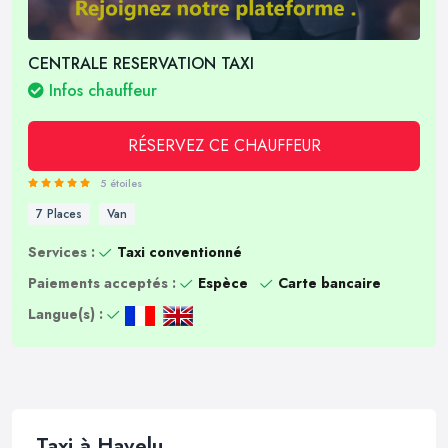
CENTRALE RESERVATION TAXI
Infos chauffeur
RÉSERVEZ CE CHAUFFEUR
5 étoiles
7 Places
Van
Services :
Taxi conventionné
Paiements acceptés :
Espèce
Carte bancaire
Langue(s) :
Taxi à Havelu