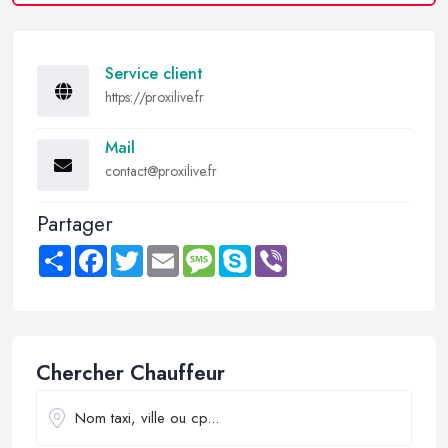
Service client
https://proxilive.fr
Mail
contact@proxilive.fr
Partager
Share
Facebook
Twitter
Email
Message
Skype
Viber
Chercher Chauffeur