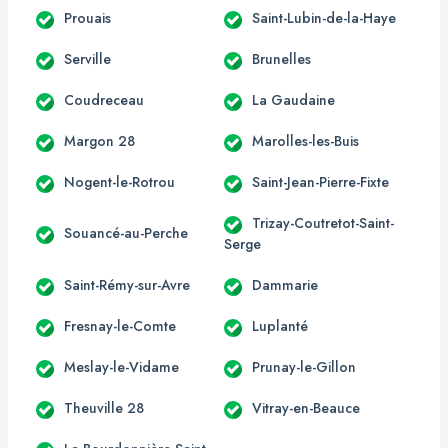
Prouais
Saint-Lubin-de-la-Haye
Serville
Brunelles
Coudreceau
La Gaudaine
Margon 28
Marolles-les-Buis
Nogent-le-Rotrou
Saint-Jean-Pierre-Fixte
Trizay-Coutretot-Saint-
Souancé-au-Perche
Serge
Saint-Rémy-sur-Avre
Dammarie
Fresnay-le-Comte
Luplanté
Meslay-le-Vidame
Prunay-le-Gillon
Theuville 28
Vitray-en-Beauce