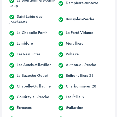
La Bourdonnière-Saint-
Dampierre-sur-Avre
Loup
Saint-Lubin-des-
Boissy-lès-Perche
Joncherets
La Chapelle-Fortin
La Ferté-Vidame
Lamblore
Morvilliers
Les Ressuintes
Rohaire
Les Autels-Villevillon
Authon-du-Perche
La Bazoche-Gouet
Béthonvilliers 28
Chapelle-Guillaume
Charbonnières 28
Coudray-au-Perche
Les Étilleux
Écrosnes
Gallardon