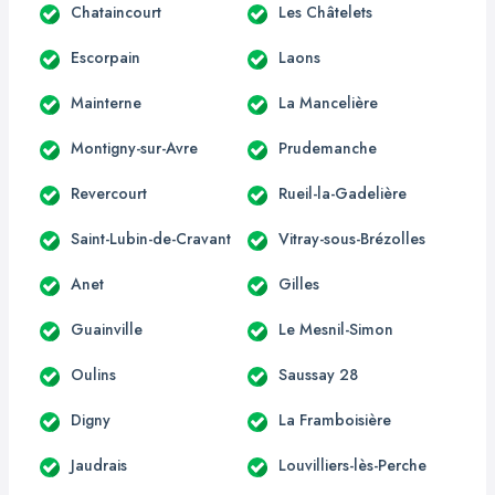
Chataincourt
Les Châtelets
Escorpain
Laons
Mainterne
La Mancelière
Montigny-sur-Avre
Prudemanche
Revercourt
Rueil-la-Gadelière
Saint-Lubin-de-Cravant
Vitray-sous-Brézolles
Anet
Gilles
Guainville
Le Mesnil-Simon
Oulins
Saussay 28
Digny
La Framboisière
Jaudrais
Louvilliers-lès-Perche