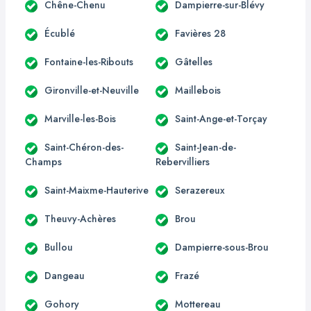
Chêne-Chenu
Dampierre-sur-Blévy
Écublé
Favières 28
Fontaine-les-Ribouts
Gâtelles
Gironville-et-Neuville
Maillebois
Marville-les-Bois
Saint-Ange-et-Torçay
Saint-Chéron-des-
Saint-Jean-de-
Champs
Rebervilliers
Saint-Maixme-Hauterive
Serazereux
Theuvy-Achères
Brou
Bullou
Dampierre-sous-Brou
Dangeau
Frazé
Gohory
Mottereau