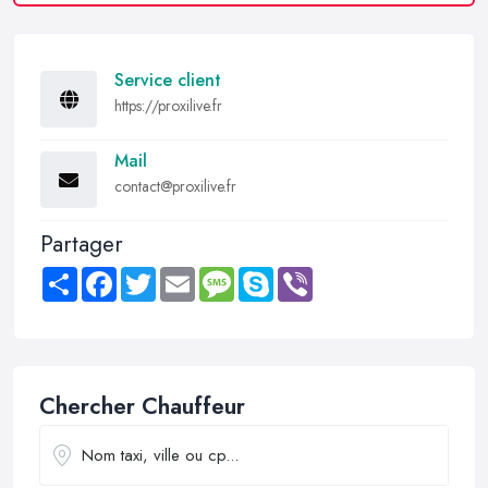
Service client
https://proxilive.fr
Mail
contact@proxilive.fr
Partager
Share
Facebook
Twitter
Email
Message
Skype
Viber
Chercher Chauffeur