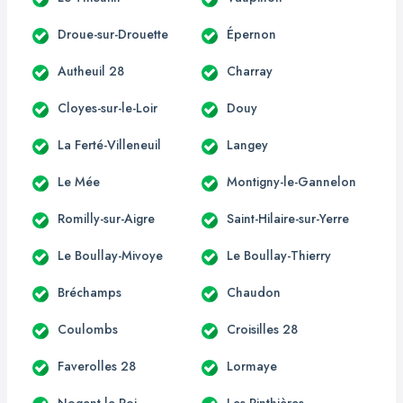
Droue-sur-Drouette
Épernon
Autheuil 28
Charray
Cloyes-sur-le-Loir
Douy
La Ferté-Villeneuil
Langey
Le Mée
Montigny-le-Gannelon
Romilly-sur-Aigre
Saint-Hilaire-sur-Yerre
Le Boullay-Mivoye
Le Boullay-Thierry
Bréchamps
Chaudon
Coulombs
Croisilles 28
Faverolles 28
Lormaye
Nogent-le-Roi
Les Pinthières