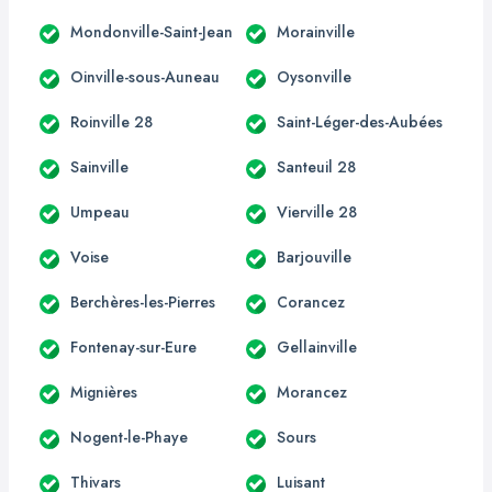
Mondonville-Saint-Jean
Morainville
Oinville-sous-Auneau
Oysonville
Roinville 28
Saint-Léger-des-Aubées
Sainville
Santeuil 28
Umpeau
Vierville 28
Voise
Barjouville
Berchères-les-Pierres
Corancez
Fontenay-sur-Eure
Gellainville
Mignières
Morancez
Nogent-le-Phaye
Sours
Thivars
Luisant