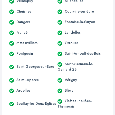
Villampuy
Billancelles
Chuisnes
Courville-sur-Eure
Dangers
Fontaine-la-Guyon
Fruncé
Landelles
Mittainvilliers
Orrouer
Pontgouin
Saint-Arnoult-des-Bois
Saint-Germain-le-
Saint-Georges-sur-Eure
Gaillard 28
Saint-Luperce
Vérigny
Ardelles
Blévy
Châteauneuf-en-
Boullay-les-Deux-Églises
Thymerais