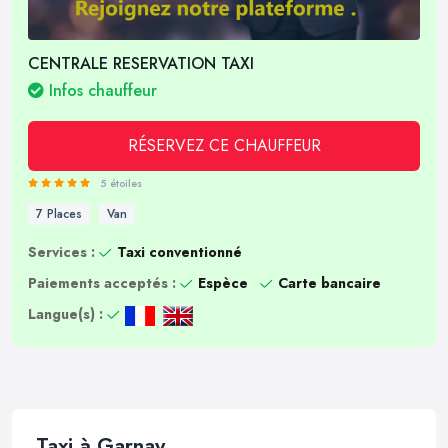
CENTRALE RESERVATION TAXI
Infos chauffeur
RÉSERVEZ CE CHAUFFEUR
5 étoiles
7 Places
Van
Services :
Taxi conventionné
Paiements acceptés :
Espèce
Carte bancaire
Langue(s) :
Taxi à Garnay