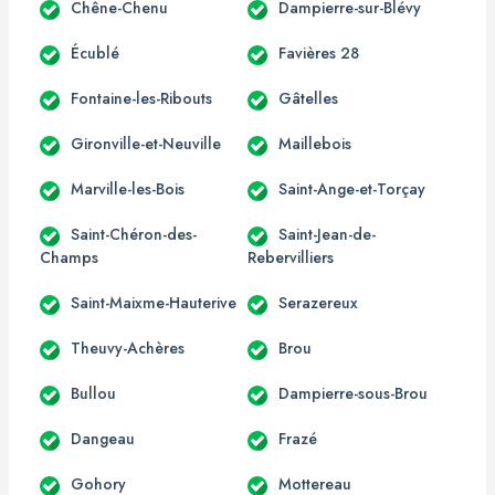
Chêne-Chenu
Dampierre-sur-Blévy
Écublé
Favières 28
Fontaine-les-Ribouts
Gâtelles
Gironville-et-Neuville
Maillebois
Marville-les-Bois
Saint-Ange-et-Torçay
Saint-Chéron-des-
Saint-Jean-de-
Champs
Rebervilliers
Saint-Maixme-Hauterive
Serazereux
Theuvy-Achères
Brou
Bullou
Dampierre-sous-Brou
Dangeau
Frazé
Gohory
Mottereau