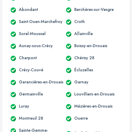
Abondant
Berchères-sur-Vesgre
Saint-Ouen-Marchefroy
Croth
Sorel-Moussel
Allainville
Aunay-sous-Crécy
Boissy-en-Drouais
Charpont
Chérisy 28
Crécy-Couvé
Écluzelles
Garancières-en-Drouais
Garnay
Germainville
Louvilliers-en-Drouais
Luray
Mézières-en-Drouais
Montreuil 28
Ouerre
Sainte-Gemme-