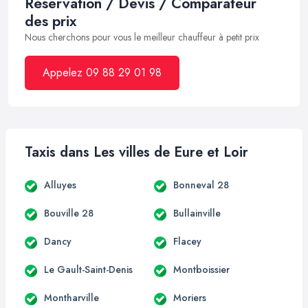
Réservation / Devis / Comparateur
des prix
Nous cherchons pour vous le meilleur chauffeur à petit prix
Appelez 09 88 29 01 98
Taxis dans Les villes de Eure et Loir
Alluyes
Bonneval 28
Bouville 28
Bullainville
Dancy
Flacey
Le Gault-Saint-Denis
Montboissier
Montharville
Moriers