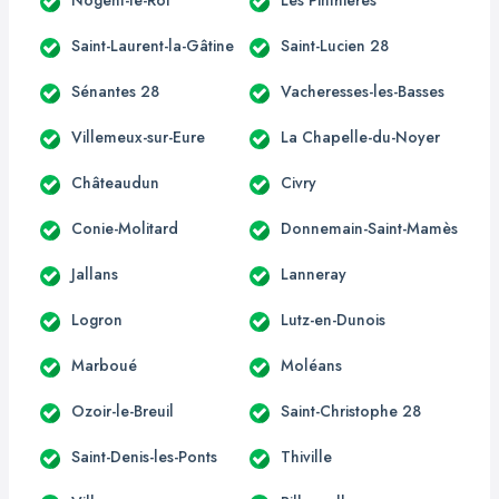
Saint-Laurent-la-Gâtine
Saint-Lucien 28
Sénantes 28
Vacheresses-les-Basses
Villemeux-sur-Eure
La Chapelle-du-Noyer
Châteaudun
Civry
Conie-Molitard
Donnemain-Saint-Mamès
Jallans
Lanneray
Logron
Lutz-en-Dunois
Marboué
Moléans
Ozoir-le-Breuil
Saint-Christophe 28
Saint-Denis-les-Ponts
Thiville