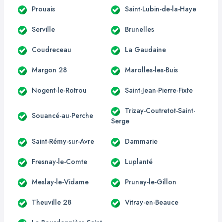
Prouais
Saint-Lubin-de-la-Haye
Serville
Brunelles
Coudreceau
La Gaudaine
Margon 28
Marolles-les-Buis
Nogent-le-Rotrou
Saint-Jean-Pierre-Fixte
Trizay-Coutretot-Saint-
Souancé-au-Perche
Serge
Saint-Rémy-sur-Avre
Dammarie
Fresnay-le-Comte
Luplanté
Meslay-le-Vidame
Prunay-le-Gillon
Theuville 28
Vitray-en-Beauce