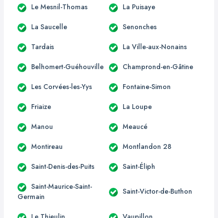
Le Mesnil-Thomas
La Puisaye
La Saucelle
Senonches
Tardais
La Ville-aux-Nonains
Belhomert-Guéhouville
Champrond-en-Gâtine
Les Corvées-les-Yys
Fontaine-Simon
Friaize
La Loupe
Manou
Meaucé
Montireau
Montlandon 28
Saint-Denis-des-Puits
Saint-Éliph
Saint-Maurice-Saint-
Saint-Victor-de-Buthon
Germain
Le Thieulin
Vaupillon