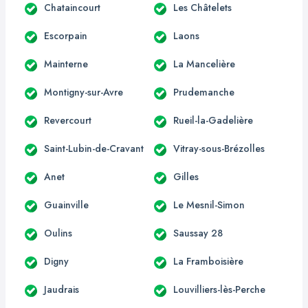
Chataincourt
Les Châtelets
Escorpain
Laons
Mainterne
La Mancelière
Montigny-sur-Avre
Prudemanche
Revercourt
Rueil-la-Gadelière
Saint-Lubin-de-Cravant
Vitray-sous-Brézolles
Anet
Gilles
Guainville
Le Mesnil-Simon
Oulins
Saussay 28
Digny
La Framboisière
Jaudrais
Louvilliers-lès-Perche