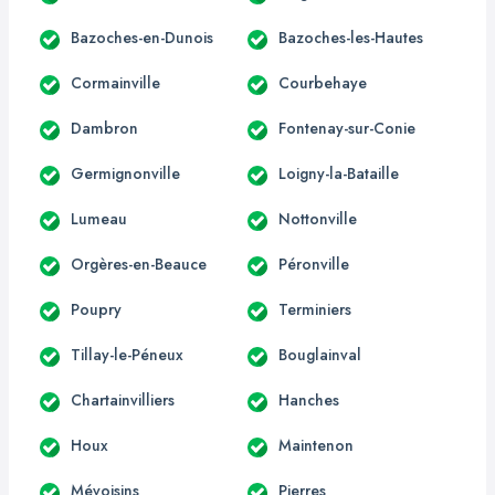
Bazoches-en-Dunois
Bazoches-les-Hautes
Cormainville
Courbehaye
Dambron
Fontenay-sur-Conie
Germignonville
Loigny-la-Bataille
Lumeau
Nottonville
Orgères-en-Beauce
Péronville
Poupry
Terminiers
Tillay-le-Péneux
Bouglainval
Chartainvilliers
Hanches
Houx
Maintenon
Mévoisins
Pierres