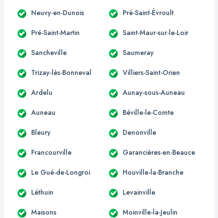
Neuvy-en-Dunois
Pré-Saint-Évroult
Pré-Saint-Martin
Saint-Maur-sur-le-Loir
Sancheville
Saumeray
Trizay-lès-Bonneval
Villiers-Saint-Orien
Ardelu
Aunay-sous-Auneau
Auneau
Béville-le-Comte
Bleury
Denonville
Francourville
Garancières-en-Beauce
Le Gué-de-Longroi
Houville-la-Branche
Léthuin
Levainville
Maisons
Moinville-la-Jeulin