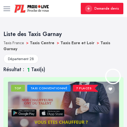
Demande devis
Liste des Taxis Garnay
Taxis France
>
Taxis Centre
>
Taxis Eure et Loir
>
Taxis
Garnay
Département 28
Résultat :
Taxi(s)
1
TOP
TAXI CONVENTIONNÉ
7 PLACES