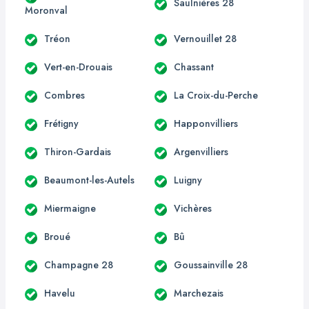
Saulnières 28
Moronval
Tréon
Vernouillet 28
Vert-en-Drouais
Chassant
Combres
La Croix-du-Perche
Frétigny
Happonvilliers
Thiron-Gardais
Argenvilliers
Beaumont-les-Autels
Luigny
Miermaigne
Vichères
Broué
Bû
Champagne 28
Goussainville 28
Havelu
Marchezais