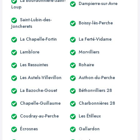
La Bourdonnière-Saint-
Dampierre-sur-Avre
Loup
Saint-Lubin-des-
Boissy-lès-Perche
Joncherets
La Chapelle-Fortin
La Ferté-Vidame
Lamblore
Morvilliers
Les Ressuintes
Rohaire
Les Autels-Villevillon
Authon-du-Perche
La Bazoche-Gouet
Béthonvilliers 28
Chapelle-Guillaume
Charbonnières 28
Coudray-au-Perche
Les Étilleux
Écrosnes
Gallardon