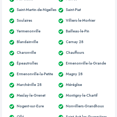
Saint-Martin-de-Nigelles
Saint-Piat
Soulaires
Villiers-le-Morhier
Yermenonville
Bailleau-le-Pin
Blandainville
Cernay 28
Charonville
Chauffours
Épeautrolles
Ermenonville-la-Grande
Ermenonville-la-Petite
Magny 28
Marchéville 28
Méréglise
Meslay-le-Grenet
Montigny-le-Chartif
Nogent-sur-Eure
Nonvilliers-Grandhoux
Ollé
Saint-Avit-les-Guespières