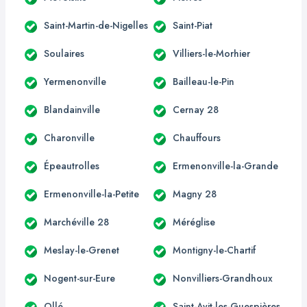
Saint-Martin-de-Nigelles
Saint-Piat
Soulaires
Villiers-le-Morhier
Yermenonville
Bailleau-le-Pin
Blandainville
Cernay 28
Charonville
Chauffours
Épeautrolles
Ermenonville-la-Grande
Ermenonville-la-Petite
Magny 28
Marchéville 28
Méréglise
Meslay-le-Grenet
Montigny-le-Chartif
Nogent-sur-Eure
Nonvilliers-Grandhoux
Ollé
Saint-Avit-les-Guespières