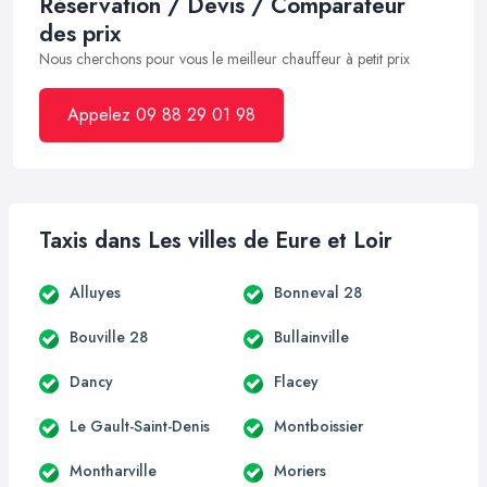
Réservation / Devis / Comparateur
des prix
Nous cherchons pour vous le meilleur chauffeur à petit prix
Appelez 09 88 29 01 98
Taxis dans Les villes de Eure et Loir
Alluyes
Bonneval 28
Bouville 28
Bullainville
Dancy
Flacey
Le Gault-Saint-Denis
Montboissier
Montharville
Moriers