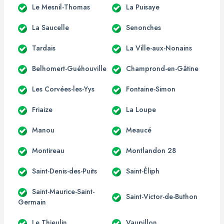
Le Mesnil-Thomas
La Puisaye
La Saucelle
Senonches
Tardais
La Ville-aux-Nonains
Belhomert-Guéhouville
Champrond-en-Gâtine
Les Corvées-les-Yys
Fontaine-Simon
Friaize
La Loupe
Manou
Meaucé
Montireau
Montlandon 28
Saint-Denis-des-Puits
Saint-Éliph
Saint-Maurice-Saint-
Saint-Victor-de-Buthon
Germain
Le Thieulin
Vaupillon