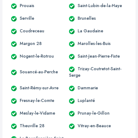
Prouais
Saint-Lubin-de-la-Haye
Serville
Brunelles
Coudreceau
La Gaudaine
Margon 28
Marolles-les-Buis
Nogent-le-Rotrou
Saint-Jean-Pierre-Fixte
Trizay-Coutretot-Saint-
Souancé-au-Perche
Serge
Saint-Rémy-sur-Avre
Dammarie
Fresnay-le-Comte
Luplanté
Meslay-le-Vidame
Prunay-le-Gillon
Theuville 28
Vitray-en-Beauce