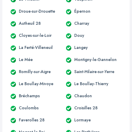
Droue-sur-Drouette
Épernon
Autheuil 28
Charray
Cloyes-sur-le-Loir
Douy
La Ferté-Villeneuil
Langey
Le Mée
Montigny-le-Gannelon
Romilly-sur-Aigre
Saint-Hilaire-sur-Yerre
Le Boullay-Mivoye
Le Boullay-Thierry
Bréchamps
Chaudon
Coulombs
Croisilles 28
Faverolles 28
Lormaye
Nogent-le-Roi
Les Pinthières