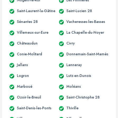
Saint-Laurent-la-Gâtine
Saint-Lucien 28
Sénantes 28
Vacheresses-les-Basses
Villemeux-sur-Eure
La Chapelle-du-Noyer
Châteaudun
Civry
Conie-Molitard
Donnemain-Saint-Mamès
Jallans
Lanneray
Logron
Lutz-en-Dunois
Marboué
Moléans
Ozoir-le-Breuil
Saint-Christophe 28
Saint-Denis-les-Ponts
Thiville