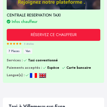
CENTRALE RESERVATION TAXI
Infos chauffeur
RÉSERVEZ CE CHAUFFEUR
5 étoiles
7 Places
Van
Services :
Taxi conventionné
Paiements acceptés :
Espèce
Carte bancaire
Langue(s) :
Taxi à Villemeux-sur-Eure