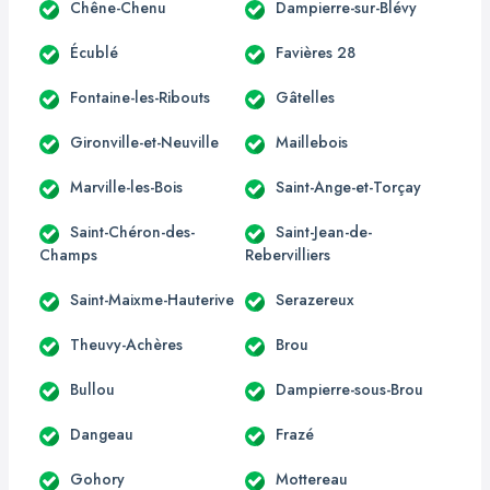
Chêne-Chenu
Dampierre-sur-Blévy
Écublé
Favières 28
Fontaine-les-Ribouts
Gâtelles
Gironville-et-Neuville
Maillebois
Marville-les-Bois
Saint-Ange-et-Torçay
Saint-Chéron-des-
Saint-Jean-de-
Champs
Rebervilliers
Saint-Maixme-Hauterive
Serazereux
Theuvy-Achères
Brou
Bullou
Dampierre-sous-Brou
Dangeau
Frazé
Gohory
Mottereau