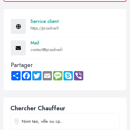
Service client
https://proxilive.fr
Mail
contact@proxilive.fr
Partager
Share
Facebook
Twitter
Email
Message
Skype
Viber
Chercher Chauffeur