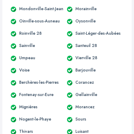
Mondonville-Saint-Jean
Morainville
Oinville-sous-Auneau
Oysonville
Roinville 28
Saint-Léger-des-Aubées
Sainville
Santeuil 28
Umpeau
Vierville 28
Voise
Barjouville
Berchères-les-Pierres
Corancez
Fontenay-sur-Eure
Gellainville
Mignières
Morancez
Nogent-le-Phaye
Sours
Thivars
Luisant