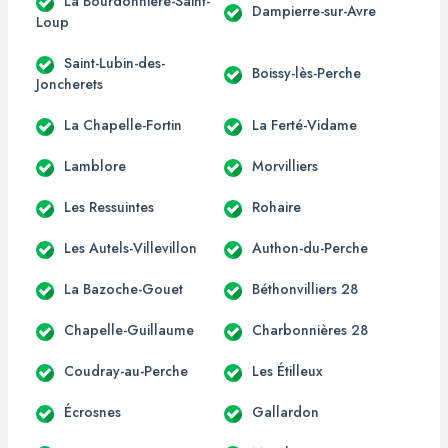
La Bourdonnière-Saint-
Dampierre-sur-Avre
Loup
Saint-Lubin-des-
Boissy-lès-Perche
Joncherets
La Chapelle-Fortin
La Ferté-Vidame
Lamblore
Morvilliers
Les Ressuintes
Rohaire
Les Autels-Villevillon
Authon-du-Perche
La Bazoche-Gouet
Béthonvilliers 28
Chapelle-Guillaume
Charbonnières 28
Coudray-au-Perche
Les Étilleux
Écrosnes
Gallardon