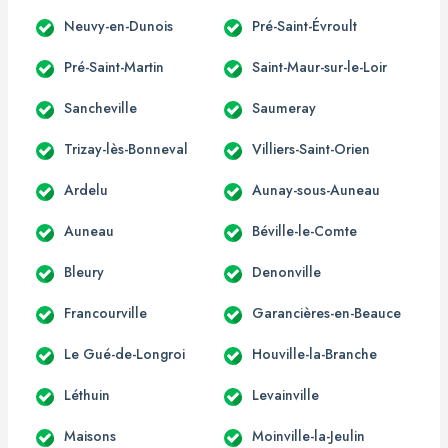
Neuvy-en-Dunois
Pré-Saint-Évroult
Pré-Saint-Martin
Saint-Maur-sur-le-Loir
Sancheville
Saumeray
Trizay-lès-Bonneval
Villiers-Saint-Orien
Ardelu
Aunay-sous-Auneau
Auneau
Béville-le-Comte
Bleury
Denonville
Francourville
Garancières-en-Beauce
Le Gué-de-Longroi
Houville-la-Branche
Léthuin
Levainville
Maisons
Moinville-la-Jeulin