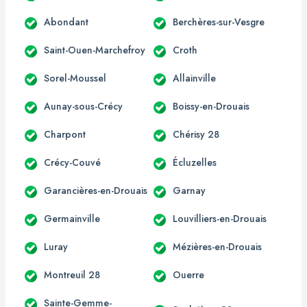
Abondant
Berchères-sur-Vesgre
Saint-Ouen-Marchefroy
Croth
Sorel-Moussel
Allainville
Aunay-sous-Crécy
Boissy-en-Drouais
Charpont
Chérisy 28
Crécy-Couvé
Écluzelles
Garancières-en-Drouais
Garnay
Germainville
Louvilliers-en-Drouais
Luray
Mézières-en-Drouais
Montreuil 28
Ouerre
Sainte-Gemme-