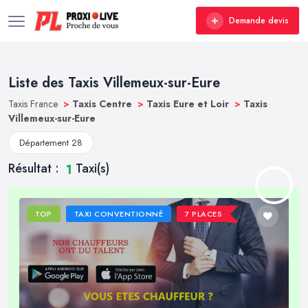
Demande devis
Liste des Taxis Villemeux-sur-Eure
Taxis France
>
Taxis Centre
>
Taxis Eure et Loir
>
Taxis
Villemeux-sur-Eure
Département 28
Résultat :
Taxi(s)
1
TOP
TAXI CONVENTIONNÉ
7 PLACES