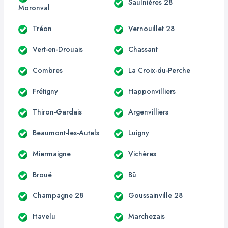
Saulnières 28
Moronval
Tréon
Vernouillet 28
Vert-en-Drouais
Chassant
Combres
La Croix-du-Perche
Frétigny
Happonvilliers
Thiron-Gardais
Argenvilliers
Beaumont-les-Autels
Luigny
Miermaigne
Vichères
Broué
Bû
Champagne 28
Goussainville 28
Havelu
Marchezais