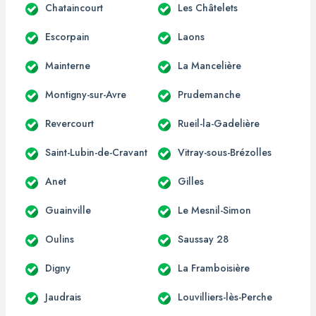
Chataincourt
Les Châtelets
Escorpain
Laons
Mainterne
La Mancelière
Montigny-sur-Avre
Prudemanche
Revercourt
Rueil-la-Gadelière
Saint-Lubin-de-Cravant
Vitray-sous-Brézolles
Anet
Gilles
Guainville
Le Mesnil-Simon
Oulins
Saussay 28
Digny
La Framboisière
Jaudrais
Louvilliers-lès-Perche