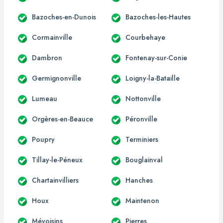
Bazoches-en-Dunois
Bazoches-les-Hautes
Cormainville
Courbehaye
Dambron
Fontenay-sur-Conie
Germignonville
Loigny-la-Bataille
Lumeau
Nottonville
Orgères-en-Beauce
Péronville
Poupry
Terminiers
Tillay-le-Péneux
Bouglainval
Chartainvilliers
Hanches
Houx
Maintenon
Mévoisins
Pierres