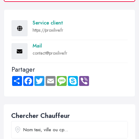
Service client
https://proxilive.fr
Mail
contact@proxilive.fr
Partager
Share
Facebook
Twitter
Email
Message
Skype
Viber
Chercher Chauffeur