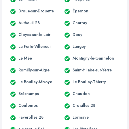
Droue-sur-Drouette
Épernon
Autheuil 28
Charray
Cloyes-sur-le-Loir
Douy
La Ferté-Villeneuil
Langey
Le Mée
Montigny-le-Gannelon
Romilly-sur-Aigre
Saint-Hilaire-sur-Yerre
Le Boullay-Mivoye
Le Boullay-Thierry
Bréchamps
Chaudon
Coulombs
Croisilles 28
Faverolles 28
Lormaye
Nogent-le-Roi
Les Pinthières