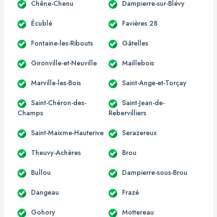
Chêne-Chenu
Dampierre-sur-Blévy
Écublé
Favières 28
Fontaine-les-Ribouts
Gâtelles
Gironville-et-Neuville
Maillebois
Marville-les-Bois
Saint-Ange-et-Torçay
Saint-Chéron-des-
Saint-Jean-de-
Champs
Rebervilliers
Saint-Maixme-Hauterive
Serazereux
Theuvy-Achères
Brou
Bullou
Dampierre-sous-Brou
Dangeau
Frazé
Gohory
Mottereau