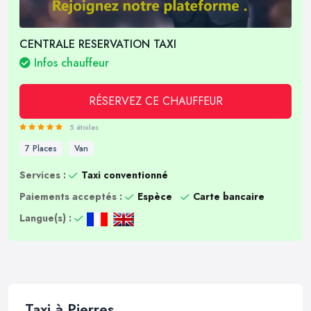
CENTRALE RESERVATION TAXI
Infos chauffeur
RÉSERVEZ CE CHAUFFEUR
5 étoiles
7 Places
Van
Services :
Taxi conventionné
Paiements acceptés :
Espèce
Carte bancaire
Langue(s) :
Taxi à Pierres