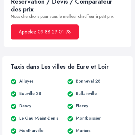
Réservation / Devis / Comparateur
des prix
Nous cherchons pour vous le meilleur chauffeur à petit prix
Appelez 09 88 29 01 98
Taxis dans Les villes de Eure et Loir
Alluyes
Bonneval 28
Bouville 28
Bullainville
Dancy
Flacey
Le Gault-Saint-Denis
Montboissier
Montharville
Moriers