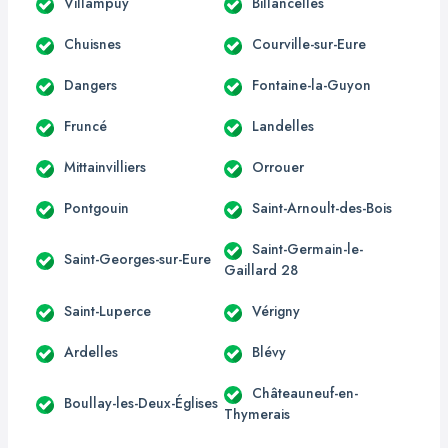
Villampuy
Billancelles
Chuisnes
Courville-sur-Eure
Dangers
Fontaine-la-Guyon
Fruncé
Landelles
Mittainvilliers
Orrouer
Pontgouin
Saint-Arnoult-des-Bois
Saint-Germain-le-
Saint-Georges-sur-Eure
Gaillard 28
Saint-Luperce
Vérigny
Ardelles
Blévy
Châteauneuf-en-
Boullay-les-Deux-Églises
Thymerais