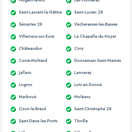
Saint-Laurent-la-Gâtine
Saint-Lucien 28
Sénantes 28
Vacheresses-les-Basses
Villemeux-sur-Eure
La Chapelle-du-Noyer
Châteaudun
Civry
Conie-Molitard
Donnemain-Saint-Mamès
Jallans
Lanneray
Logron
Lutz-en-Dunois
Marboué
Moléans
Ozoir-le-Breuil
Saint-Christophe 28
Saint-Denis-les-Ponts
Thiville