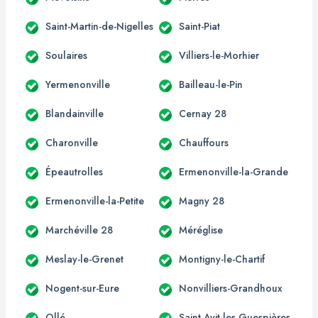
Saint-Martin-de-Nigelles
Saint-Piat
Soulaires
Villiers-le-Morhier
Yermenonville
Bailleau-le-Pin
Blandainville
Cernay 28
Charonville
Chauffours
Épeautrolles
Ermenonville-la-Grande
Ermenonville-la-Petite
Magny 28
Marchéville 28
Méréglise
Meslay-le-Grenet
Montigny-le-Chartif
Nogent-sur-Eure
Nonvilliers-Grandhoux
Ollé
Saint-Avit-les-Guespières