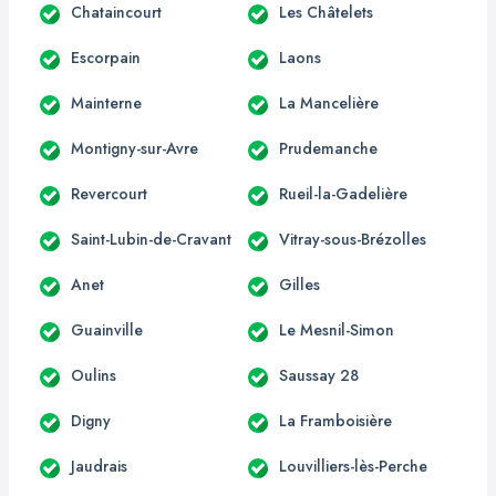
Chataincourt
Les Châtelets
Escorpain
Laons
Mainterne
La Mancelière
Montigny-sur-Avre
Prudemanche
Revercourt
Rueil-la-Gadelière
Saint-Lubin-de-Cravant
Vitray-sous-Brézolles
Anet
Gilles
Guainville
Le Mesnil-Simon
Oulins
Saussay 28
Digny
La Framboisière
Jaudrais
Louvilliers-lès-Perche