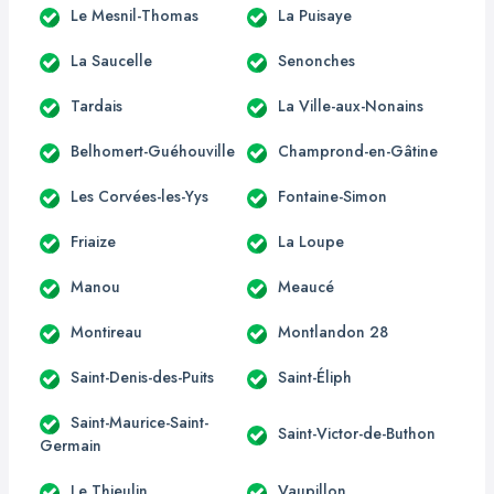
Le Mesnil-Thomas
La Puisaye
La Saucelle
Senonches
Tardais
La Ville-aux-Nonains
Belhomert-Guéhouville
Champrond-en-Gâtine
Les Corvées-les-Yys
Fontaine-Simon
Friaize
La Loupe
Manou
Meaucé
Montireau
Montlandon 28
Saint-Denis-des-Puits
Saint-Éliph
Saint-Maurice-Saint-
Saint-Victor-de-Buthon
Germain
Le Thieulin
Vaupillon