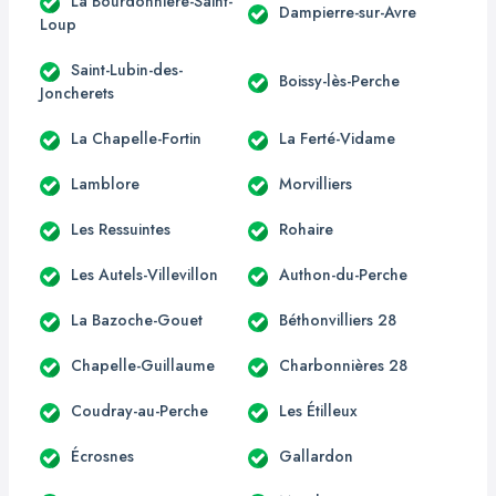
La Bourdonnière-Saint-
Dampierre-sur-Avre
Loup
Saint-Lubin-des-
Boissy-lès-Perche
Joncherets
La Chapelle-Fortin
La Ferté-Vidame
Lamblore
Morvilliers
Les Ressuintes
Rohaire
Les Autels-Villevillon
Authon-du-Perche
La Bazoche-Gouet
Béthonvilliers 28
Chapelle-Guillaume
Charbonnières 28
Coudray-au-Perche
Les Étilleux
Écrosnes
Gallardon