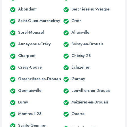
Abondant
Berchères-sur-Vesgre
Saint-Ouen-Marchefroy
Croth
Sorel-Moussel
Allainville
Aunay-sous-Crécy
Boissy-en-Drouais
Charpont
Chérisy 28
Crécy-Couvé
Écluzelles
Garancières-en-Drouais
Garnay
Germainville
Louvilliers-en-Drouais
Luray
Mézières-en-Drouais
Montreuil 28
Ouerre
Sainte-Gemme-