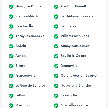
Neuvy-en-Dunois
Pré-Saint-Évroult
Pré-Saint-Martin
Saint-Maur-sur-le-Loir
Sancheville
Saumeray
Trizay-lès-Bonneval
Villiers-Saint-Orien
Ardelu
Aunay-sous-Auneau
Auneau
Béville-le-Comte
Bleury
Denonville
Francourville
Garancières-en-Beauce
Le Gué-de-Longroi
Houville-la-Branche
Léthuin
Levainville
Maisons
Moinville-la-Jeulin