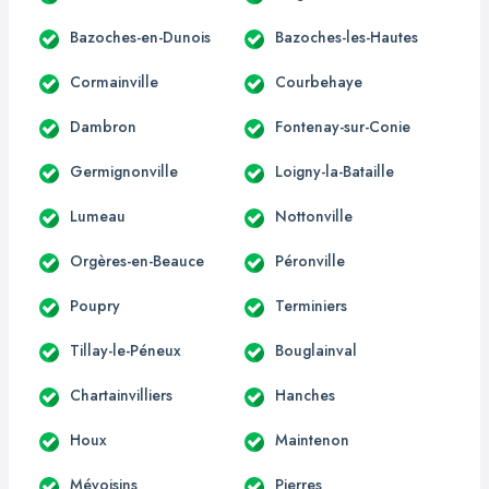
Bazoches-en-Dunois
Bazoches-les-Hautes
Cormainville
Courbehaye
Dambron
Fontenay-sur-Conie
Germignonville
Loigny-la-Bataille
Lumeau
Nottonville
Orgères-en-Beauce
Péronville
Poupry
Terminiers
Tillay-le-Péneux
Bouglainval
Chartainvilliers
Hanches
Houx
Maintenon
Mévoisins
Pierres