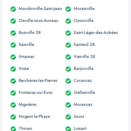
Mondonville-Saint-Jean
Morainville
Oinville-sous-Auneau
Oysonville
Roinville 28
Saint-Léger-des-Aubées
Sainville
Santeuil 28
Umpeau
Vierville 28
Voise
Barjouville
Berchères-les-Pierres
Corancez
Fontenay-sur-Eure
Gellainville
Mignières
Morancez
Nogent-le-Phaye
Sours
Thivars
Luisant