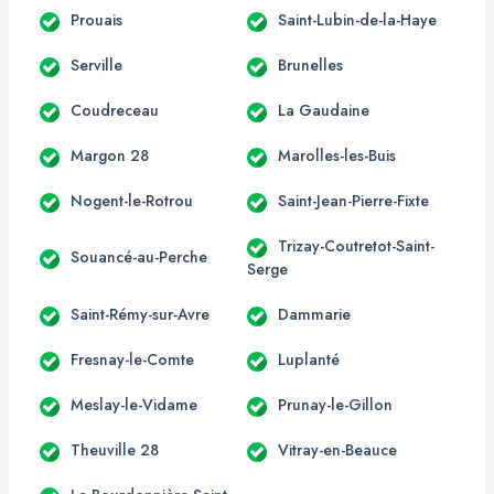
Prouais
Saint-Lubin-de-la-Haye
Serville
Brunelles
Coudreceau
La Gaudaine
Margon 28
Marolles-les-Buis
Nogent-le-Rotrou
Saint-Jean-Pierre-Fixte
Trizay-Coutretot-Saint-
Souancé-au-Perche
Serge
Saint-Rémy-sur-Avre
Dammarie
Fresnay-le-Comte
Luplanté
Meslay-le-Vidame
Prunay-le-Gillon
Theuville 28
Vitray-en-Beauce