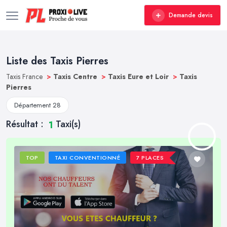
Demande devis
Liste des Taxis Pierres
Taxis France
>
Taxis Centre
>
Taxis Eure et Loir
>
Taxis
Pierres
Département 28
Résultat :
Taxi(s)
1
TOP
TAXI CONVENTIONNÉ
7 PLACES