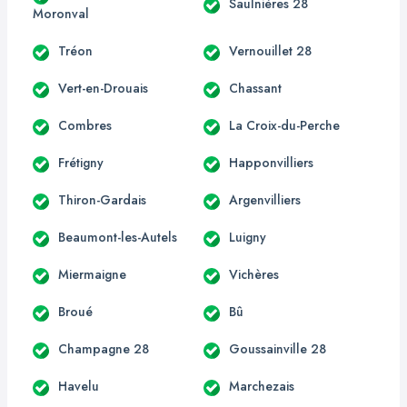
Saulnières 28
Moronval
Tréon
Vernouillet 28
Vert-en-Drouais
Chassant
Combres
La Croix-du-Perche
Frétigny
Happonvilliers
Thiron-Gardais
Argenvilliers
Beaumont-les-Autels
Luigny
Miermaigne
Vichères
Broué
Bû
Champagne 28
Goussainville 28
Havelu
Marchezais