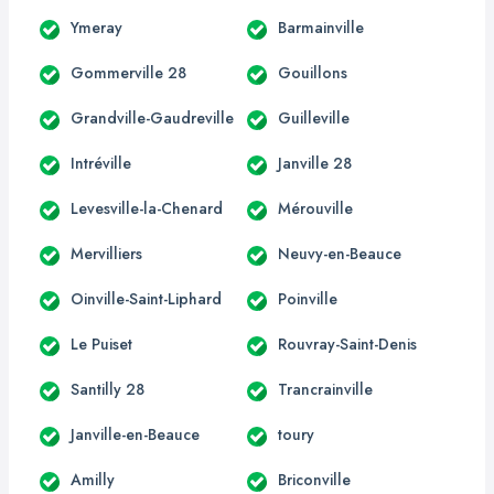
Ymeray
Barmainville
Gommerville 28
Gouillons
Grandville-Gaudreville
Guilleville
Intréville
Janville 28
Levesville-la-Chenard
Mérouville
Mervilliers
Neuvy-en-Beauce
Oinville-Saint-Liphard
Poinville
Le Puiset
Rouvray-Saint-Denis
Santilly 28
Trancrainville
Janville-en-Beauce
toury
Amilly
Briconville