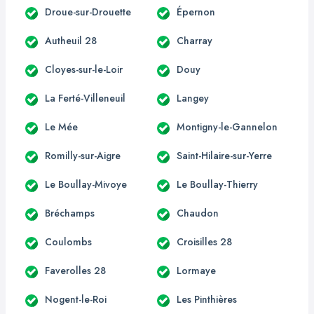
Droue-sur-Drouette
Épernon
Autheuil 28
Charray
Cloyes-sur-le-Loir
Douy
La Ferté-Villeneuil
Langey
Le Mée
Montigny-le-Gannelon
Romilly-sur-Aigre
Saint-Hilaire-sur-Yerre
Le Boullay-Mivoye
Le Boullay-Thierry
Bréchamps
Chaudon
Coulombs
Croisilles 28
Faverolles 28
Lormaye
Nogent-le-Roi
Les Pinthières