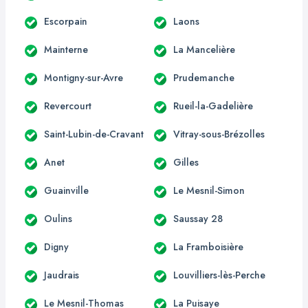
Escorpain
Laons
Mainterne
La Mancelière
Montigny-sur-Avre
Prudemanche
Revercourt
Rueil-la-Gadelière
Saint-Lubin-de-Cravant
Vitray-sous-Brézolles
Anet
Gilles
Guainville
Le Mesnil-Simon
Oulins
Saussay 28
Digny
La Framboisière
Jaudrais
Louvilliers-lès-Perche
Le Mesnil-Thomas
La Puisaye