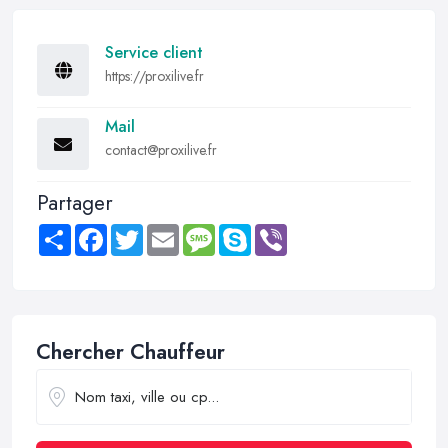
Service client
https://proxilive.fr
Mail
contact@proxilive.fr
Partager
Share
Facebook
Twitter
Email
Message
Skype
Viber
Chercher Chauffeur