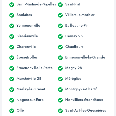
Saint-Martin-de-Nigelles
Saint-Piat
Soulaires
Villiers-le-Morhier
Yermenonville
Bailleau-le-Pin
Blandainville
Cernay 28
Charonville
Chauffours
Épeautrolles
Ermenonville-la-Grande
Ermenonville-la-Petite
Magny 28
Marchéville 28
Méréglise
Meslay-le-Grenet
Montigny-le-Chartif
Nogent-sur-Eure
Nonvilliers-Grandhoux
Ollé
Saint-Avit-les-Guespières