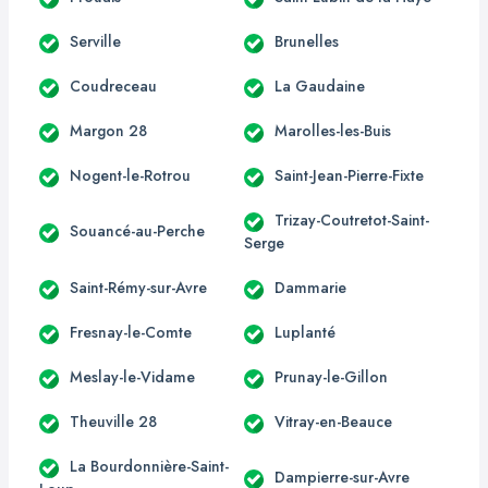
Serville
Brunelles
Coudreceau
La Gaudaine
Margon 28
Marolles-les-Buis
Nogent-le-Rotrou
Saint-Jean-Pierre-Fixte
Trizay-Coutretot-Saint-
Souancé-au-Perche
Serge
Saint-Rémy-sur-Avre
Dammarie
Fresnay-le-Comte
Luplanté
Meslay-le-Vidame
Prunay-le-Gillon
Theuville 28
Vitray-en-Beauce
La Bourdonnière-Saint-
Dampierre-sur-Avre