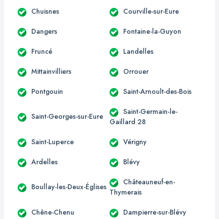
Chuisnes
Courville-sur-Eure
Dangers
Fontaine-la-Guyon
Fruncé
Landelles
Mittainvilliers
Orrouer
Pontgouin
Saint-Arnoult-des-Bois
Saint-Germain-le-
Saint-Georges-sur-Eure
Gaillard 28
Saint-Luperce
Vérigny
Ardelles
Blévy
Châteauneuf-en-
Boullay-les-Deux-Églises
Thymerais
Chêne-Chenu
Dampierre-sur-Blévy