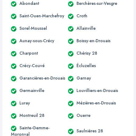
Abondant
Berchères-sur-Vesgre
Saint-Ouen-Marchefroy
Croth
Sorel-Moussel
Allainville
Aunay-sous-Crécy
Boissy-en-Drouais
Charpont
Chérisy 28
Crécy-Couvé
Écluzelles
Garancières-en-Drouais
Garnay
Germainville
Louvilliers-en-Drouais
Luray
Mézières-en-Drouais
Montreuil 28
Ouerre
Sainte-Gemme-
Saulnières 28
Moronval