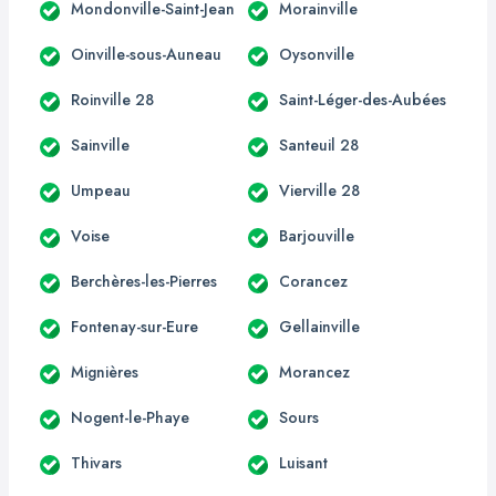
Mondonville-Saint-Jean
Morainville
Oinville-sous-Auneau
Oysonville
Roinville 28
Saint-Léger-des-Aubées
Sainville
Santeuil 28
Umpeau
Vierville 28
Voise
Barjouville
Berchères-les-Pierres
Corancez
Fontenay-sur-Eure
Gellainville
Mignières
Morancez
Nogent-le-Phaye
Sours
Thivars
Luisant