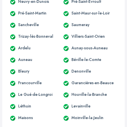
Neuvy-en-Dunois
Pré-Saint-Évroult
Pré-Saint-Martin
Saint-Maur-sur-le-Loir
Sancheville
Saumeray
Trizay-lès-Bonneval
Villiers-Saint-Orien
Ardelu
Aunay-sous-Auneau
Auneau
Béville-le-Comte
Bleury
Denonville
Francourville
Garancières-en-Beauce
Le Gué-de-Longroi
Houville-la-Branche
Léthuin
Levainville
Maisons
Moinville-la-Jeulin