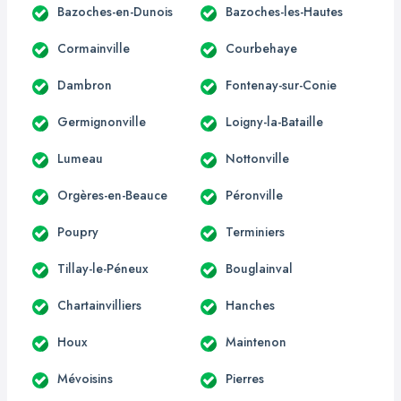
Bazoches-en-Dunois
Bazoches-les-Hautes
Cormainville
Courbehaye
Dambron
Fontenay-sur-Conie
Germignonville
Loigny-la-Bataille
Lumeau
Nottonville
Orgères-en-Beauce
Péronville
Poupry
Terminiers
Tillay-le-Péneux
Bouglainval
Chartainvilliers
Hanches
Houx
Maintenon
Mévoisins
Pierres