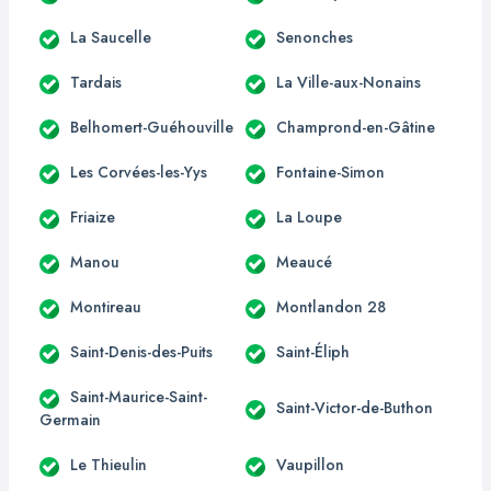
La Saucelle
Senonches
Tardais
La Ville-aux-Nonains
Belhomert-Guéhouville
Champrond-en-Gâtine
Les Corvées-les-Yys
Fontaine-Simon
Friaize
La Loupe
Manou
Meaucé
Montireau
Montlandon 28
Saint-Denis-des-Puits
Saint-Éliph
Saint-Maurice-Saint-
Saint-Victor-de-Buthon
Germain
Le Thieulin
Vaupillon