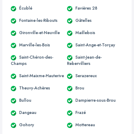
Écublé
Favières 28
Fontaine-les-Ribouts
Gâtelles
Gironville-et-Neuville
Maillebois
Marville-les-Bois
Saint-Ange-et-Torçay
Saint-Chéron-des-
Saint-Jean-de-
Champs
Rebervilliers
Saint-Maixme-Hauterive
Serazereux
Theuvy-Achères
Brou
Bullou
Dampierre-sous-Brou
Dangeau
Frazé
Gohory
Mottereau