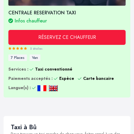
CENTRALE RESERVATION TAXI
Infos chauffeur
RÉSERVEZ CE CHAUFFEUR
5 étoiles
7 Places
Van
Services :
Taxi conventionné
Paiements acceptés :
Espèce
Carte bancaire
Langue(s) :
Taxi à Bû
Pour trouver un taxi proche de chez vous, faites appel à un des