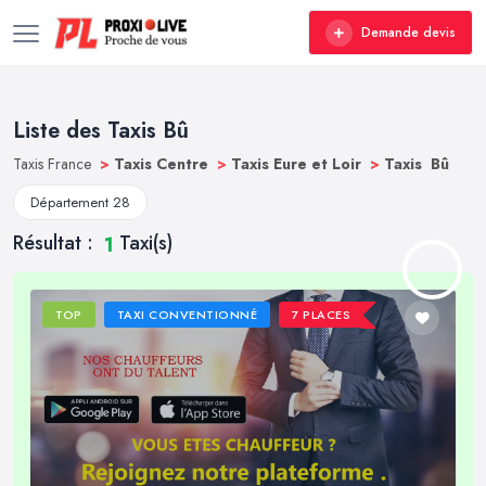
Demande devis
Liste des Taxis Bû
Taxis France
>
Taxis Centre
>
Taxis Eure et Loir
>
Taxis Bû
Département 28
Résultat :
Taxi(s)
1
TOP
TAXI CONVENTIONNÉ
7 PLACES