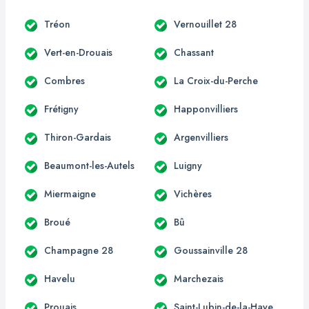
Tréon
Vernouillet 28
Vert-en-Drouais
Chassant
Combres
La Croix-du-Perche
Frétigny
Happonvilliers
Thiron-Gardais
Argenvilliers
Beaumont-les-Autels
Luigny
Miermaigne
Vichères
Broué
Bû
Champagne 28
Goussainville 28
Havelu
Marchezais
Prouais
Saint-Lubin-de-la-Haye