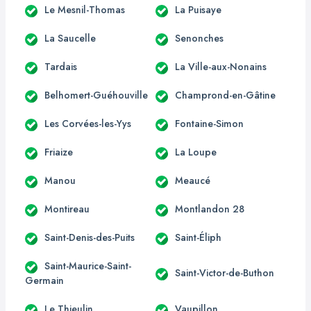
Le Mesnil-Thomas
La Puisaye
La Saucelle
Senonches
Tardais
La Ville-aux-Nonains
Belhomert-Guéhouville
Champrond-en-Gâtine
Les Corvées-les-Yys
Fontaine-Simon
Friaize
La Loupe
Manou
Meaucé
Montireau
Montlandon 28
Saint-Denis-des-Puits
Saint-Éliph
Saint-Maurice-Saint-
Saint-Victor-de-Buthon
Germain
Le Thieulin
Vaupillon