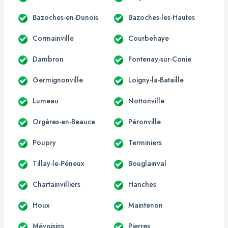
Bazoches-en-Dunois
Bazoches-les-Hautes
Cormainville
Courbehaye
Dambron
Fontenay-sur-Conie
Germignonville
Loigny-la-Bataille
Lumeau
Nottonville
Orgères-en-Beauce
Péronville
Poupry
Terminiers
Tillay-le-Péneux
Bouglainval
Chartainvilliers
Hanches
Houx
Maintenon
Mévoisins
Pierres