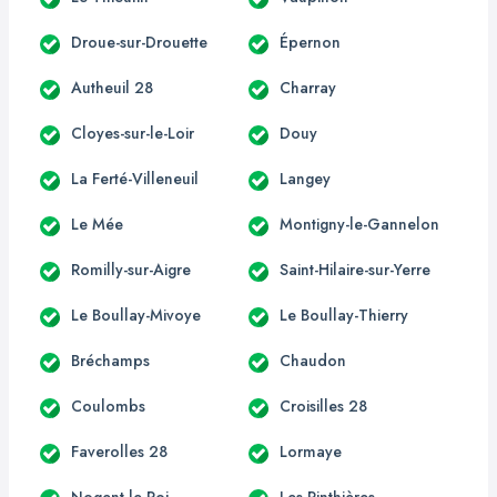
Droue-sur-Drouette
Épernon
Autheuil 28
Charray
Cloyes-sur-le-Loir
Douy
La Ferté-Villeneuil
Langey
Le Mée
Montigny-le-Gannelon
Romilly-sur-Aigre
Saint-Hilaire-sur-Yerre
Le Boullay-Mivoye
Le Boullay-Thierry
Bréchamps
Chaudon
Coulombs
Croisilles 28
Faverolles 28
Lormaye
Nogent-le-Roi
Les Pinthières