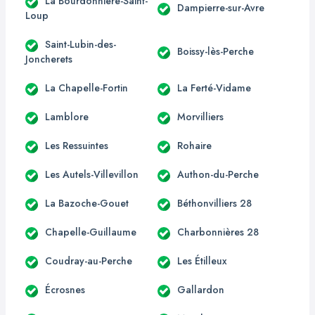
La Bourdonnière-Saint-
Dampierre-sur-Avre
Loup
Saint-Lubin-des-
Boissy-lès-Perche
Joncherets
La Chapelle-Fortin
La Ferté-Vidame
Lamblore
Morvilliers
Les Ressuintes
Rohaire
Les Autels-Villevillon
Authon-du-Perche
La Bazoche-Gouet
Béthonvilliers 28
Chapelle-Guillaume
Charbonnières 28
Coudray-au-Perche
Les Étilleux
Écrosnes
Gallardon