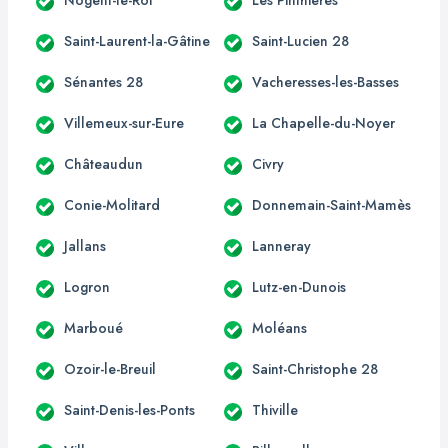
Saint-Laurent-la-Gâtine
Saint-Lucien 28
Sénantes 28
Vacheresses-les-Basses
Villemeux-sur-Eure
La Chapelle-du-Noyer
Châteaudun
Civry
Conie-Molitard
Donnemain-Saint-Mamès
Jallans
Lanneray
Logron
Lutz-en-Dunois
Marboué
Moléans
Ozoir-le-Breuil
Saint-Christophe 28
Saint-Denis-les-Ponts
Thiville