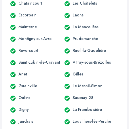
Chataincourt
Les Châtelets
Escorpain
Laons
Mainterne
La Mancelière
Montigny-sur-Avre
Prudemanche
Revercourt
Rueil-la-Gadelière
Saint-Lubin-de-Cravant
Vitray-sous-Brézolles
Anet
Gilles
Guainville
Le Mesnil-Simon
Oulins
Saussay 28
Digny
La Framboisière
Jaudrais
Louvilliers-lès-Perche