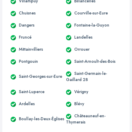
Villampuy
Billancelles
Chuisnes
Courville-sur-Eure
Dangers
Fontaine-la-Guyon
Fruncé
Landelles
Mittainvilliers
Orrouer
Pontgouin
Saint-Arnoult-des-Bois
Saint-Germain-le-
Saint-Georges-sur-Eure
Gaillard 28
Saint-Luperce
Vérigny
Ardelles
Blévy
Châteauneuf-en-
Boullay-les-Deux-Églises
Thymerais