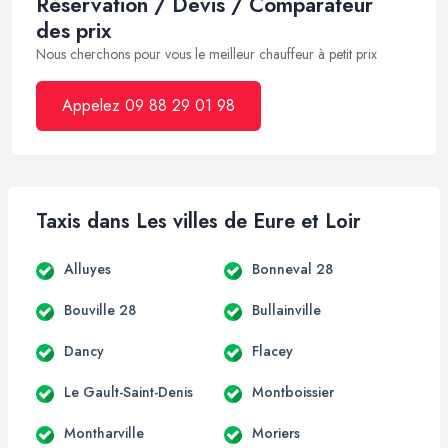
Réservation / Devis / Comparateur
des prix
Nous cherchons pour vous le meilleur chauffeur à petit prix
Appelez 09 88 29 01 98
Taxis dans Les villes de Eure et Loir
Alluyes
Bonneval 28
Bouville 28
Bullainville
Dancy
Flacey
Le Gault-Saint-Denis
Montboissier
Montharville
Moriers