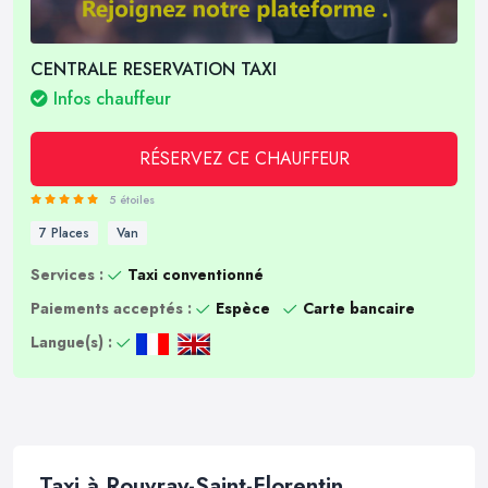
CENTRALE RESERVATION TAXI
Infos chauffeur
RÉSERVEZ CE CHAUFFEUR
5 étoiles
7 Places
Van
Services :
Taxi conventionné
Paiements acceptés :
Espèce
Carte bancaire
Langue(s) :
Taxi à Rouvray-Saint-Florentin