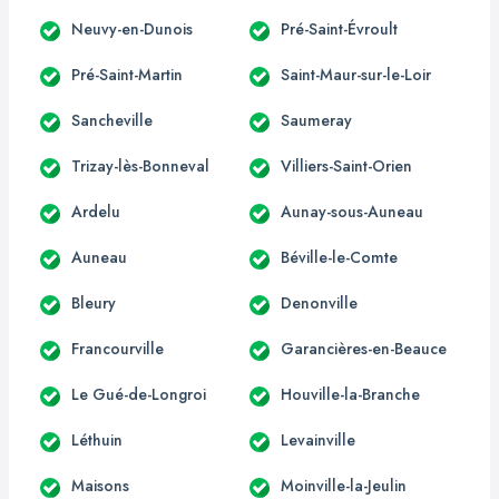
Neuvy-en-Dunois
Pré-Saint-Évroult
Pré-Saint-Martin
Saint-Maur-sur-le-Loir
Sancheville
Saumeray
Trizay-lès-Bonneval
Villiers-Saint-Orien
Ardelu
Aunay-sous-Auneau
Auneau
Béville-le-Comte
Bleury
Denonville
Francourville
Garancières-en-Beauce
Le Gué-de-Longroi
Houville-la-Branche
Léthuin
Levainville
Maisons
Moinville-la-Jeulin