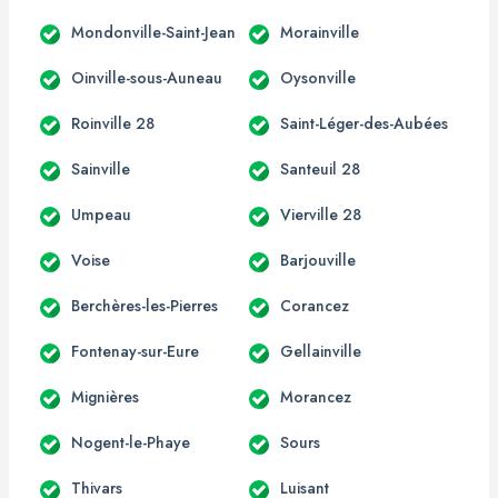
Mondonville-Saint-Jean
Morainville
Oinville-sous-Auneau
Oysonville
Roinville 28
Saint-Léger-des-Aubées
Sainville
Santeuil 28
Umpeau
Vierville 28
Voise
Barjouville
Berchères-les-Pierres
Corancez
Fontenay-sur-Eure
Gellainville
Mignières
Morancez
Nogent-le-Phaye
Sours
Thivars
Luisant