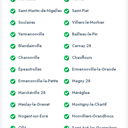
Saint-Martin-de-Nigelles
Saint-Piat
Soulaires
Villiers-le-Morhier
Yermenonville
Bailleau-le-Pin
Blandainville
Cernay 28
Charonville
Chauffours
Épeautrolles
Ermenonville-la-Grande
Ermenonville-la-Petite
Magny 28
Marchéville 28
Méréglise
Meslay-le-Grenet
Montigny-le-Chartif
Nogent-sur-Eure
Nonvilliers-Grandhoux
Ollé
Saint-Avit-les-Guespières