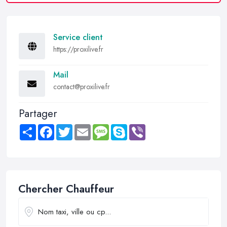
Service client
https://proxilive.fr
Mail
contact@proxilive.fr
Partager
Share
Facebook
Twitter
Email
Message
Skype
Viber
Chercher Chauffeur