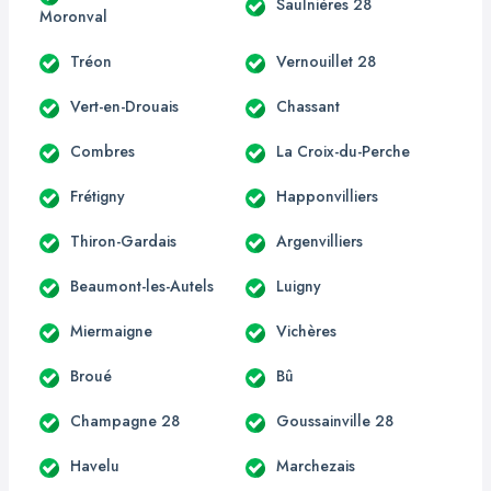
Saulnières 28
Moronval
Tréon
Vernouillet 28
Vert-en-Drouais
Chassant
Combres
La Croix-du-Perche
Frétigny
Happonvilliers
Thiron-Gardais
Argenvilliers
Beaumont-les-Autels
Luigny
Miermaigne
Vichères
Broué
Bû
Champagne 28
Goussainville 28
Havelu
Marchezais