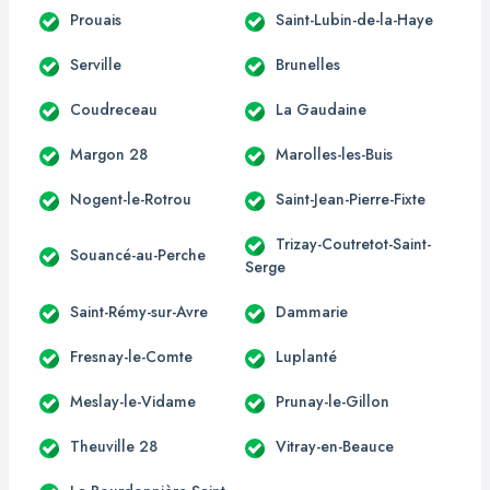
Prouais
Saint-Lubin-de-la-Haye
Serville
Brunelles
Coudreceau
La Gaudaine
Margon 28
Marolles-les-Buis
Nogent-le-Rotrou
Saint-Jean-Pierre-Fixte
Trizay-Coutretot-Saint-
Souancé-au-Perche
Serge
Saint-Rémy-sur-Avre
Dammarie
Fresnay-le-Comte
Luplanté
Meslay-le-Vidame
Prunay-le-Gillon
Theuville 28
Vitray-en-Beauce