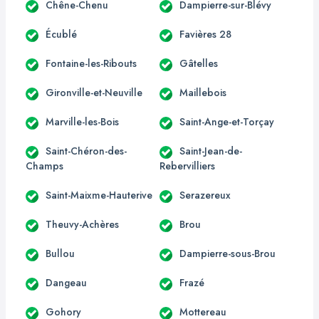
Chêne-Chenu
Dampierre-sur-Blévy
Écublé
Favières 28
Fontaine-les-Ribouts
Gâtelles
Gironville-et-Neuville
Maillebois
Marville-les-Bois
Saint-Ange-et-Torçay
Saint-Chéron-des-
Saint-Jean-de-
Champs
Rebervilliers
Saint-Maixme-Hauterive
Serazereux
Theuvy-Achères
Brou
Bullou
Dampierre-sous-Brou
Dangeau
Frazé
Gohory
Mottereau