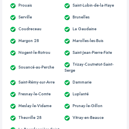
Prouais
Saint-Lubin-de-la-Haye
Serville
Brunelles
Coudreceau
La Gaudaine
Margon 28
Marolles-les-Buis
Nogent-le-Rotrou
Saint-Jean-Pierre-Fixte
Trizay-Coutretot-Saint-
Souancé-au-Perche
Serge
Saint-Rémy-sur-Avre
Dammarie
Fresnay-le-Comte
Luplanté
Meslay-le-Vidame
Prunay-le-Gillon
Theuville 28
Vitray-en-Beauce