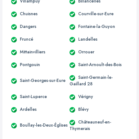
Villampuy
Billancelles
Chuisnes
Courville-sur-Eure
Dangers
Fontaine-la-Guyon
Fruncé
Landelles
Mittainvilliers
Orrouer
Pontgouin
Saint-Arnoult-des-Bois
Saint-Germain-le-
Saint-Georges-sur-Eure
Gaillard 28
Saint-Luperce
Vérigny
Ardelles
Blévy
Châteauneuf-en-
Boullay-les-Deux-Églises
Thymerais