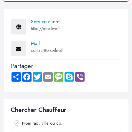
Service client
https://proxilive.fr
Mail
contact@proxilive.fr
Partager
Share
Facebook
Twitter
Email
Message
Skype
Viber
Chercher Chauffeur