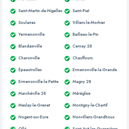
Saint-Martin-de-Nigelles
Saint-Piat
Soulaires
Villiers-le-Morhier
Yermenonville
Bailleau-le-Pin
Blandainville
Cernay 28
Charonville
Chauffours
Épeautrolles
Ermenonville-la-Grande
Ermenonville-la-Petite
Magny 28
Marchéville 28
Méréglise
Meslay-le-Grenet
Montigny-le-Chartif
Nogent-sur-Eure
Nonvilliers-Grandhoux
Ollé
Saint-Avit-les-Guespières