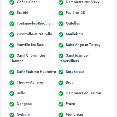
Chêne-Chenu
Dampierre-sur-Blévy
Écublé
Favières 28
Fontaine-les-Ribouts
Gâtelles
Gironville-et-Neuville
Maillebois
Marville-les-Bois
Saint-Ange-et-Torçay
Saint-Chéron-des-
Saint-Jean-de-
Champs
Rebervilliers
Saint-Maixme-Hauterive
Serazereux
Theuvy-Achères
Brou
Bullou
Dampierre-sous-Brou
Dangeau
Frazé
Gohory
Mottereau