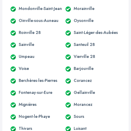
Mondonville-Saint-Jean
Morainville
Oinville-sous-Auneau
Oysonville
Roinville 28
Saint-Léger-des-Aubées
Sainville
Santeuil 28
Umpeau
Vierville 28
Voise
Barjouville
Berchères-les-Pierres
Corancez
Fontenay-sur-Eure
Gellainville
Mignières
Morancez
Nogent-le-Phaye
Sours
Thivars
Luisant