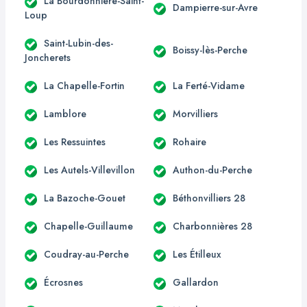
La Bourdonnière-Saint-
Dampierre-sur-Avre
Loup
Saint-Lubin-des-
Boissy-lès-Perche
Joncherets
La Chapelle-Fortin
La Ferté-Vidame
Lamblore
Morvilliers
Les Ressuintes
Rohaire
Les Autels-Villevillon
Authon-du-Perche
La Bazoche-Gouet
Béthonvilliers 28
Chapelle-Guillaume
Charbonnières 28
Coudray-au-Perche
Les Étilleux
Écrosnes
Gallardon