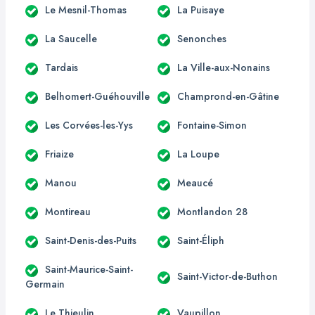
Le Mesnil-Thomas
La Puisaye
La Saucelle
Senonches
Tardais
La Ville-aux-Nonains
Belhomert-Guéhouville
Champrond-en-Gâtine
Les Corvées-les-Yys
Fontaine-Simon
Friaize
La Loupe
Manou
Meaucé
Montireau
Montlandon 28
Saint-Denis-des-Puits
Saint-Éliph
Saint-Maurice-Saint-
Saint-Victor-de-Buthon
Germain
Le Thieulin
Vaupillon