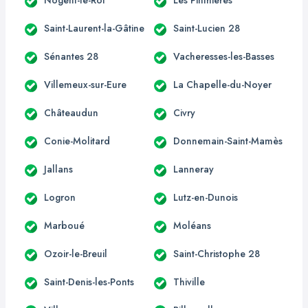
Saint-Laurent-la-Gâtine
Saint-Lucien 28
Sénantes 28
Vacheresses-les-Basses
Villemeux-sur-Eure
La Chapelle-du-Noyer
Châteaudun
Civry
Conie-Molitard
Donnemain-Saint-Mamès
Jallans
Lanneray
Logron
Lutz-en-Dunois
Marboué
Moléans
Ozoir-le-Breuil
Saint-Christophe 28
Saint-Denis-les-Ponts
Thiville