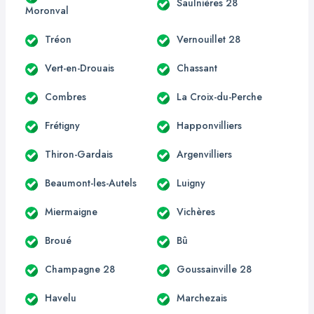
Saulnières 28
Moronval
Tréon
Vernouillet 28
Vert-en-Drouais
Chassant
Combres
La Croix-du-Perche
Frétigny
Happonvilliers
Thiron-Gardais
Argenvilliers
Beaumont-les-Autels
Luigny
Miermaigne
Vichères
Broué
Bû
Champagne 28
Goussainville 28
Havelu
Marchezais