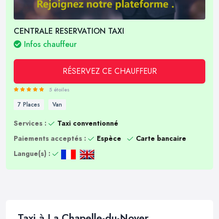
CENTRALE RESERVATION TAXI
Infos chauffeur
RÉSERVEZ CE CHAUFFEUR
5 étoiles
7 Places
Van
Services :
Taxi conventionné
Paiements acceptés :
Espèce
Carte bancaire
Langue(s) :
Taxi à La Chapelle-du-Noyer