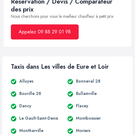
Réservation / Devis / Comparateur
des prix
Nous cherchons pour vous le meilleur chauffeur à petit prix
Appelez 09 88 29 01 98
Taxis dans Les villes de Eure et Loir
Alluyes
Bonneval 28
Bouville 28
Bullainville
Dancy
Flacey
Le Gault-Saint-Denis
Montboissier
Montharville
Moriers