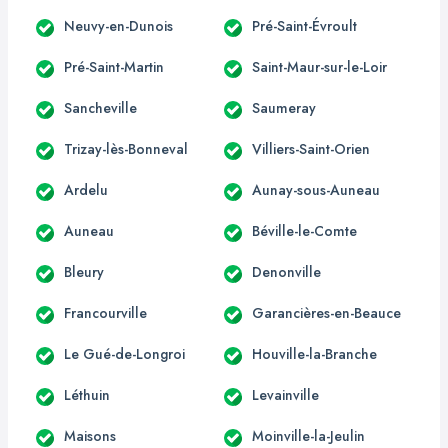
Neuvy-en-Dunois
Pré-Saint-Évroult
Pré-Saint-Martin
Saint-Maur-sur-le-Loir
Sancheville
Saumeray
Trizay-lès-Bonneval
Villiers-Saint-Orien
Ardelu
Aunay-sous-Auneau
Auneau
Béville-le-Comte
Bleury
Denonville
Francourville
Garancières-en-Beauce
Le Gué-de-Longroi
Houville-la-Branche
Léthuin
Levainville
Maisons
Moinville-la-Jeulin