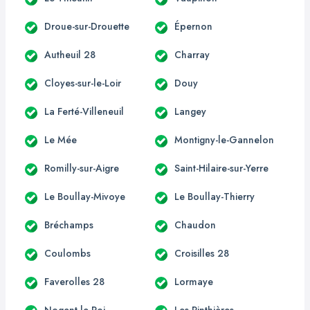
Droue-sur-Drouette
Épernon
Autheuil 28
Charray
Cloyes-sur-le-Loir
Douy
La Ferté-Villeneuil
Langey
Le Mée
Montigny-le-Gannelon
Romilly-sur-Aigre
Saint-Hilaire-sur-Yerre
Le Boullay-Mivoye
Le Boullay-Thierry
Bréchamps
Chaudon
Coulombs
Croisilles 28
Faverolles 28
Lormaye
Nogent-le-Roi
Les Pinthières