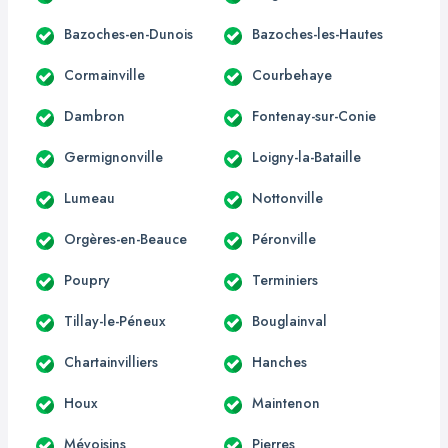
Bazoches-en-Dunois
Bazoches-les-Hautes
Cormainville
Courbehaye
Dambron
Fontenay-sur-Conie
Germignonville
Loigny-la-Bataille
Lumeau
Nottonville
Orgères-en-Beauce
Péronville
Poupry
Terminiers
Tillay-le-Péneux
Bouglainval
Chartainvilliers
Hanches
Houx
Maintenon
Mévoisins
Pierres