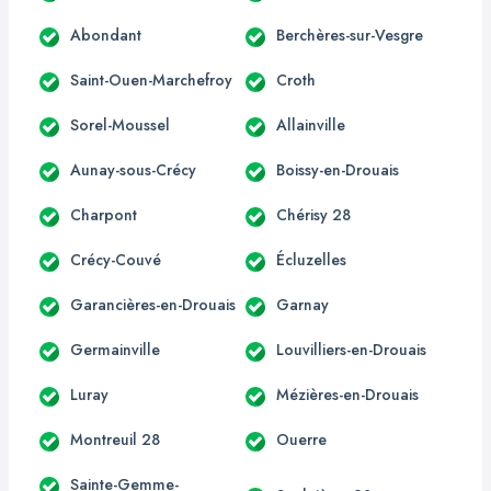
Abondant
Berchères-sur-Vesgre
Saint-Ouen-Marchefroy
Croth
Sorel-Moussel
Allainville
Aunay-sous-Crécy
Boissy-en-Drouais
Charpont
Chérisy 28
Crécy-Couvé
Écluzelles
Garancières-en-Drouais
Garnay
Germainville
Louvilliers-en-Drouais
Luray
Mézières-en-Drouais
Montreuil 28
Ouerre
Sainte-Gemme-