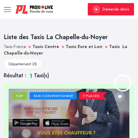
Demande devis
Liste des Taxis La Chapelle-du-Noyer
Taxis France
>
Taxis Centre
>
Taxis Eure et Loir
>
Taxis La
Chapelle-du-Noyer
Département 28
Résultat :
Taxi(s)
1
TOP
TAXI CONVENTIONNÉ
7 PLACES