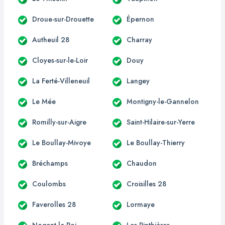
Droue-sur-Drouette
Épernon
Autheuil 28
Charray
Cloyes-sur-le-Loir
Douy
La Ferté-Villeneuil
Langey
Le Mée
Montigny-le-Gannelon
Romilly-sur-Aigre
Saint-Hilaire-sur-Yerre
Le Boullay-Mivoye
Le Boullay-Thierry
Bréchamps
Chaudon
Coulombs
Croisilles 28
Faverolles 28
Lormaye
Nogent-le-Roi
Les Pinthières