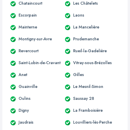
Chataincourt
Les Châtelets
Escorpain
Laons
Mainterne
La Mancelière
Montigny-sur-Avre
Prudemanche
Revercourt
Rueil-la-Gadelière
Saint-Lubin-de-Cravant
Vitray-sous-Brézolles
Anet
Gilles
Guainville
Le Mesnil-Simon
Oulins
Saussay 28
Digny
La Framboisière
Jaudrais
Louvilliers-lès-Perche