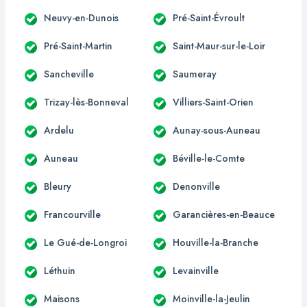
Neuvy-en-Dunois
Pré-Saint-Évroult
Pré-Saint-Martin
Saint-Maur-sur-le-Loir
Sancheville
Saumeray
Trizay-lès-Bonneval
Villiers-Saint-Orien
Ardelu
Aunay-sous-Auneau
Auneau
Béville-le-Comte
Bleury
Denonville
Francourville
Garancières-en-Beauce
Le Gué-de-Longroi
Houville-la-Branche
Léthuin
Levainville
Maisons
Moinville-la-Jeulin