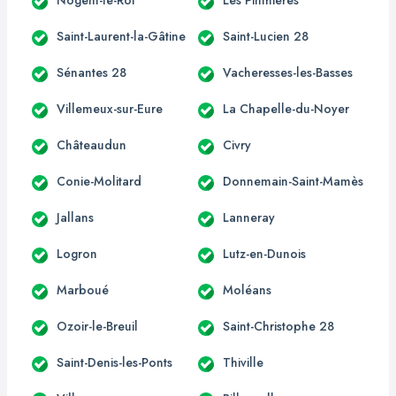
Saint-Laurent-la-Gâtine
Saint-Lucien 28
Sénantes 28
Vacheresses-les-Basses
Villemeux-sur-Eure
La Chapelle-du-Noyer
Châteaudun
Civry
Conie-Molitard
Donnemain-Saint-Mamès
Jallans
Lanneray
Logron
Lutz-en-Dunois
Marboué
Moléans
Ozoir-le-Breuil
Saint-Christophe 28
Saint-Denis-les-Ponts
Thiville