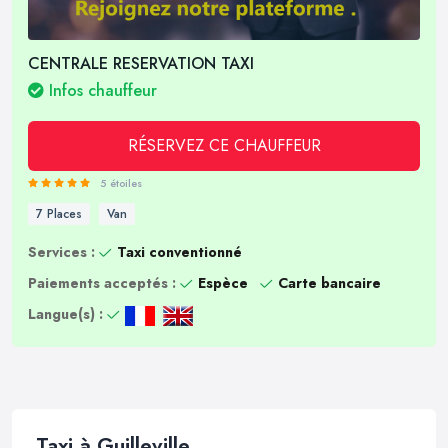
CENTRALE RESERVATION TAXI
Infos chauffeur
RÉSERVEZ CE CHAUFFEUR
5 étoiles
7 Places
Van
Services :
Taxi conventionné
Paiements acceptés :
Espèce
Carte bancaire
Langue(s) :
Taxi à Guilleville