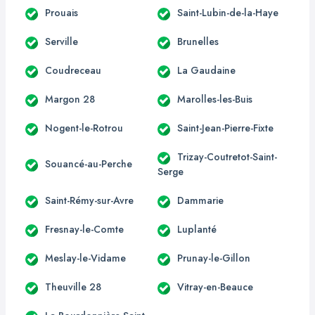
Prouais
Saint-Lubin-de-la-Haye
Serville
Brunelles
Coudreceau
La Gaudaine
Margon 28
Marolles-les-Buis
Nogent-le-Rotrou
Saint-Jean-Pierre-Fixte
Trizay-Coutretot-Saint-
Souancé-au-Perche
Serge
Saint-Rémy-sur-Avre
Dammarie
Fresnay-le-Comte
Luplanté
Meslay-le-Vidame
Prunay-le-Gillon
Theuville 28
Vitray-en-Beauce