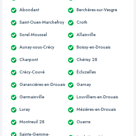
Abondant
Berchères-sur-Vesgre
Saint-Ouen-Marchefroy
Croth
Sorel-Moussel
Allainville
Aunay-sous-Crécy
Boissy-en-Drouais
Charpont
Chérisy 28
Crécy-Couvé
Écluzelles
Garancières-en-Drouais
Garnay
Germainville
Louvilliers-en-Drouais
Luray
Mézières-en-Drouais
Montreuil 28
Ouerre
Sainte-Gemme-