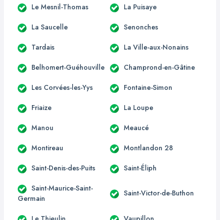
Le Mesnil-Thomas
La Puisaye
La Saucelle
Senonches
Tardais
La Ville-aux-Nonains
Belhomert-Guéhouville
Champrond-en-Gâtine
Les Corvées-les-Yys
Fontaine-Simon
Friaize
La Loupe
Manou
Meaucé
Montireau
Montlandon 28
Saint-Denis-des-Puits
Saint-Éliph
Saint-Maurice-Saint-
Saint-Victor-de-Buthon
Germain
Le Thieulin
Vaupillon