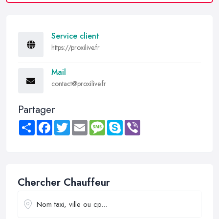
Service client
https://proxilive.fr
Mail
contact@proxilive.fr
Partager
Share
Facebook
Twitter
Email
Message
Skype
Viber
Chercher Chauffeur