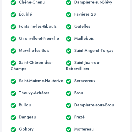
Chêne-Chenu
Dampierre-sur-Blévy
Écublé
Favières 28
Fontaine-les-Ribouts
Gâtelles
Gironville-et-Neuville
Maillebois
Marville-les-Bois
Saint-Ange-et-Torçay
Saint-Chéron-des-
Saint-Jean-de-
Champs
Rebervilliers
Saint-Maixme-Hauterive
Serazereux
Theuvy-Achères
Brou
Bullou
Dampierre-sous-Brou
Dangeau
Frazé
Gohory
Mottereau