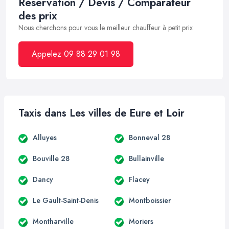
Réservation / Devis / Comparateur
des prix
Nous cherchons pour vous le meilleur chauffeur à petit prix
Appelez 09 88 29 01 98
Taxis dans Les villes de Eure et Loir
Alluyes
Bonneval 28
Bouville 28
Bullainville
Dancy
Flacey
Le Gault-Saint-Denis
Montboissier
Montharville
Moriers