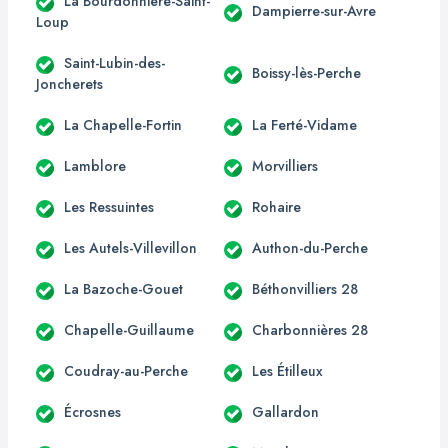
La Bourdonnière-Saint-
Dampierre-sur-Avre
Loup
Saint-Lubin-des-
Boissy-lès-Perche
Joncherets
La Chapelle-Fortin
La Ferté-Vidame
Lamblore
Morvilliers
Les Ressuintes
Rohaire
Les Autels-Villevillon
Authon-du-Perche
La Bazoche-Gouet
Béthonvilliers 28
Chapelle-Guillaume
Charbonnières 28
Coudray-au-Perche
Les Étilleux
Écrosnes
Gallardon