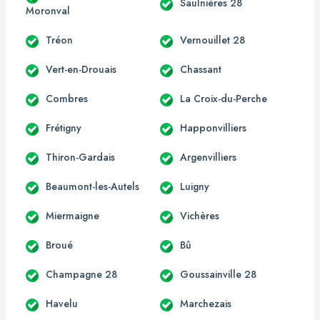
Saulnières 28
Moronval
Tréon
Vernouillet 28
Vert-en-Drouais
Chassant
Combres
La Croix-du-Perche
Frétigny
Happonvilliers
Thiron-Gardais
Argenvilliers
Beaumont-les-Autels
Luigny
Miermaigne
Vichères
Broué
Bû
Champagne 28
Goussainville 28
Havelu
Marchezais