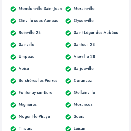
Mondonville-Saint-Jean
Morainville
Oinville-sous-Auneau
Oysonville
Roinville 28
Saint-Léger-des-Aubées
Sainville
Santeuil 28
Umpeau
Vierville 28
Voise
Barjouville
Berchères-les-Pierres
Corancez
Fontenay-sur-Eure
Gellainville
Mignières
Morancez
Nogent-le-Phaye
Sours
Thivars
Luisant