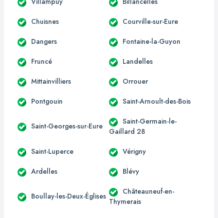
Villampuy
Billancelles
Chuisnes
Courville-sur-Eure
Dangers
Fontaine-la-Guyon
Fruncé
Landelles
Mittainvilliers
Orrouer
Pontgouin
Saint-Arnoult-des-Bois
Saint-Germain-le-
Saint-Georges-sur-Eure
Gaillard 28
Saint-Luperce
Vérigny
Ardelles
Blévy
Châteauneuf-en-
Boullay-les-Deux-Églises
Thymerais