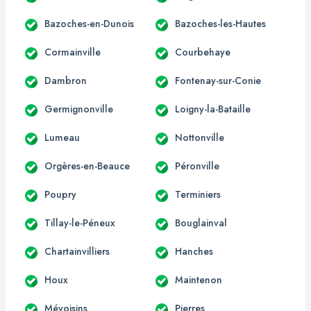
Bazoches-en-Dunois
Bazoches-les-Hautes
Cormainville
Courbehaye
Dambron
Fontenay-sur-Conie
Germignonville
Loigny-la-Bataille
Lumeau
Nottonville
Orgères-en-Beauce
Péronville
Poupry
Terminiers
Tillay-le-Péneux
Bouglainval
Chartainvilliers
Hanches
Houx
Maintenon
Mévoisins
Pierres