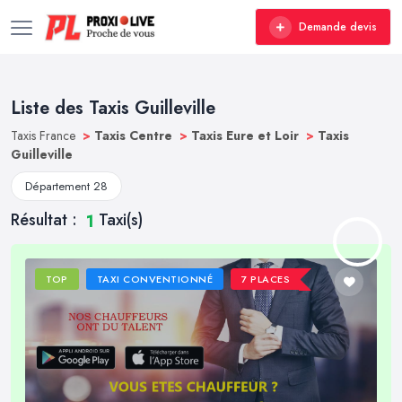
Demande devis
Liste des Taxis Guilleville
Taxis France
>
Taxis Centre
>
Taxis Eure et Loir
>
Taxis
Guilleville
Département 28
Résultat :
Taxi(s)
1
TOP
TAXI CONVENTIONNÉ
7 PLACES