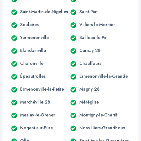
Saint-Martin-de-Nigelles
Saint-Piat
Soulaires
Villiers-le-Morhier
Yermenonville
Bailleau-le-Pin
Blandainville
Cernay 28
Charonville
Chauffours
Épeautrolles
Ermenonville-la-Grande
Ermenonville-la-Petite
Magny 28
Marchéville 28
Méréglise
Meslay-le-Grenet
Montigny-le-Chartif
Nogent-sur-Eure
Nonvilliers-Grandhoux
Ollé
Saint-Avit-les-Guespières