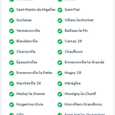
Saint-Martin-de-Nigelles
Saint-Piat
Soulaires
Villiers-le-Morhier
Yermenonville
Bailleau-le-Pin
Blandainville
Cernay 28
Charonville
Chauffours
Épeautrolles
Ermenonville-la-Grande
Ermenonville-la-Petite
Magny 28
Marchéville 28
Méréglise
Meslay-le-Grenet
Montigny-le-Chartif
Nogent-sur-Eure
Nonvilliers-Grandhoux
Ollé
Saint-Avit-les-Guespières