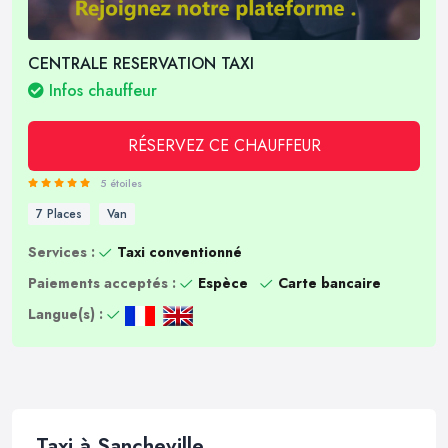
CENTRALE RESERVATION TAXI
Infos chauffeur
RÉSERVEZ CE CHAUFFEUR
5 étoiles
7 Places
Van
Services :
Taxi conventionné
Paiements acceptés :
Espèce
Carte bancaire
Langue(s) :
Taxi à Sancheville