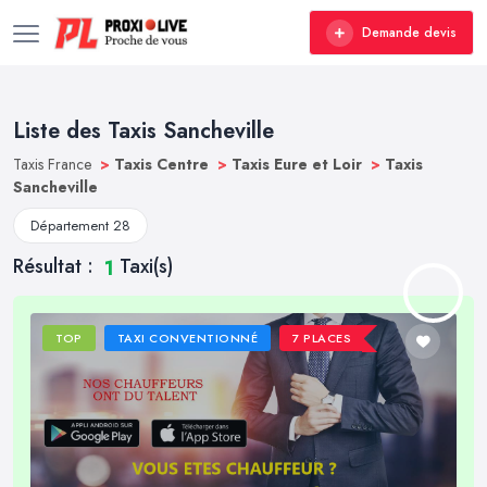
Demande devis
Liste des Taxis Sancheville
Taxis France
>
Taxis Centre
>
Taxis Eure et Loir
>
Taxis
Sancheville
Département 28
Résultat :
Taxi(s)
1
TOP
TAXI CONVENTIONNÉ
7 PLACES