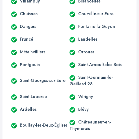
Villampuy
Billancelles
Chuisnes
Courville-sur-Eure
Dangers
Fontaine-la-Guyon
Fruncé
Landelles
Mittainvilliers
Orrouer
Pontgouin
Saint-Arnoult-des-Bois
Saint-Germain-le-
Saint-Georges-sur-Eure
Gaillard 28
Saint-Luperce
Vérigny
Ardelles
Blévy
Châteauneuf-en-
Boullay-les-Deux-Églises
Thymerais