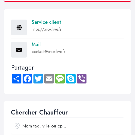
Service client
https://proxilive.fr
Mail
contact@proxilive.fr
Partager
Share
Facebook
Twitter
Email
Message
Skype
Viber
Chercher Chauffeur