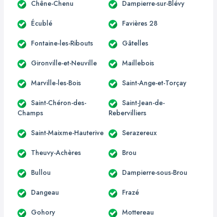
Chêne-Chenu
Dampierre-sur-Blévy
Écublé
Favières 28
Fontaine-les-Ribouts
Gâtelles
Gironville-et-Neuville
Maillebois
Marville-les-Bois
Saint-Ange-et-Torçay
Saint-Chéron-des-
Saint-Jean-de-
Champs
Rebervilliers
Saint-Maixme-Hauterive
Serazereux
Theuvy-Achères
Brou
Bullou
Dampierre-sous-Brou
Dangeau
Frazé
Gohory
Mottereau