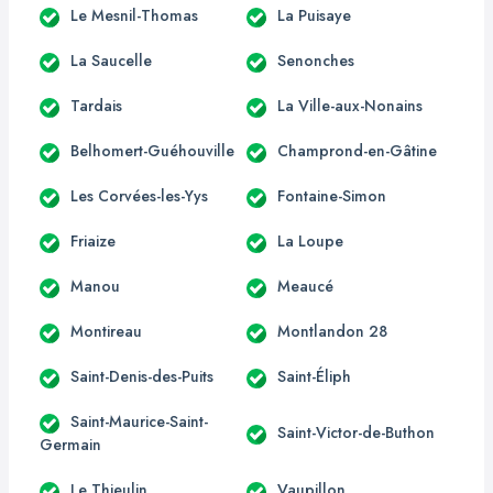
Le Mesnil-Thomas
La Puisaye
La Saucelle
Senonches
Tardais
La Ville-aux-Nonains
Belhomert-Guéhouville
Champrond-en-Gâtine
Les Corvées-les-Yys
Fontaine-Simon
Friaize
La Loupe
Manou
Meaucé
Montireau
Montlandon 28
Saint-Denis-des-Puits
Saint-Éliph
Saint-Maurice-Saint-
Saint-Victor-de-Buthon
Germain
Le Thieulin
Vaupillon