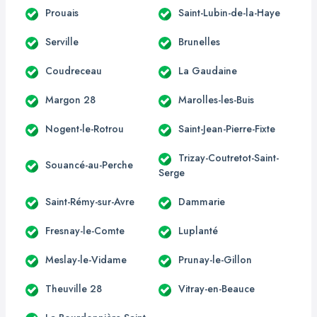
Prouais
Saint-Lubin-de-la-Haye
Serville
Brunelles
Coudreceau
La Gaudaine
Margon 28
Marolles-les-Buis
Nogent-le-Rotrou
Saint-Jean-Pierre-Fixte
Trizay-Coutretot-Saint-
Souancé-au-Perche
Serge
Saint-Rémy-sur-Avre
Dammarie
Fresnay-le-Comte
Luplanté
Meslay-le-Vidame
Prunay-le-Gillon
Theuville 28
Vitray-en-Beauce