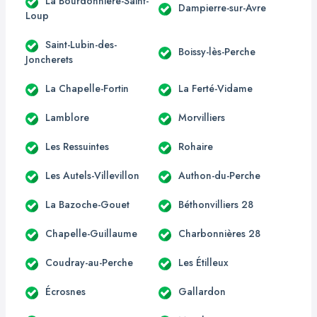
La Bourdonnière-Saint-
Dampierre-sur-Avre
Loup
Saint-Lubin-des-
Boissy-lès-Perche
Joncherets
La Chapelle-Fortin
La Ferté-Vidame
Lamblore
Morvilliers
Les Ressuintes
Rohaire
Les Autels-Villevillon
Authon-du-Perche
La Bazoche-Gouet
Béthonvilliers 28
Chapelle-Guillaume
Charbonnières 28
Coudray-au-Perche
Les Étilleux
Écrosnes
Gallardon