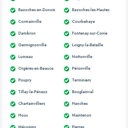
Bazoches-en-Dunois
Bazoches-les-Hautes
Cormainville
Courbehaye
Dambron
Fontenay-sur-Conie
Germignonville
Loigny-la-Bataille
Lumeau
Nottonville
Orgères-en-Beauce
Péronville
Poupry
Terminiers
Tillay-le-Péneux
Bouglainval
Chartainvilliers
Hanches
Houx
Maintenon
Mévoisins
Pierres