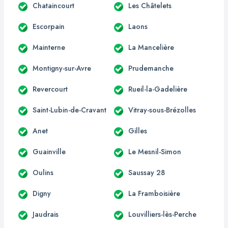
Chataincourt
Les Châtelets
Escorpain
Laons
Mainterne
La Mancelière
Montigny-sur-Avre
Prudemanche
Revercourt
Rueil-la-Gadelière
Saint-Lubin-de-Cravant
Vitray-sous-Brézolles
Anet
Gilles
Guainville
Le Mesnil-Simon
Oulins
Saussay 28
Digny
La Framboisière
Jaudrais
Louvilliers-lès-Perche