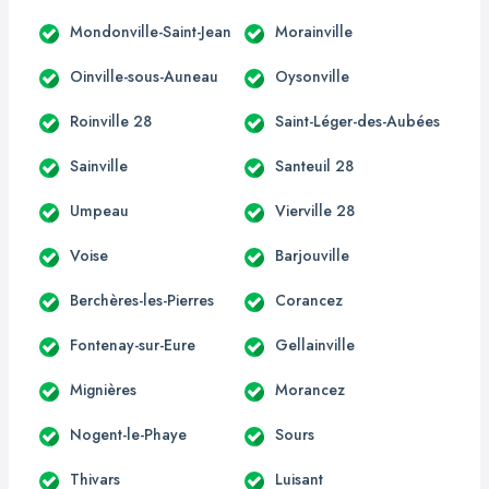
Mondonville-Saint-Jean
Morainville
Oinville-sous-Auneau
Oysonville
Roinville 28
Saint-Léger-des-Aubées
Sainville
Santeuil 28
Umpeau
Vierville 28
Voise
Barjouville
Berchères-les-Pierres
Corancez
Fontenay-sur-Eure
Gellainville
Mignières
Morancez
Nogent-le-Phaye
Sours
Thivars
Luisant