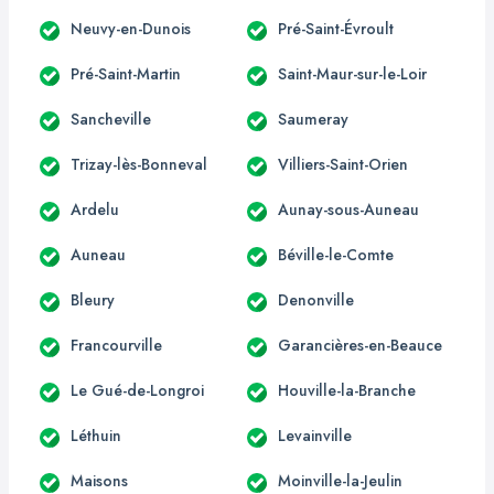
Neuvy-en-Dunois
Pré-Saint-Évroult
Pré-Saint-Martin
Saint-Maur-sur-le-Loir
Sancheville
Saumeray
Trizay-lès-Bonneval
Villiers-Saint-Orien
Ardelu
Aunay-sous-Auneau
Auneau
Béville-le-Comte
Bleury
Denonville
Francourville
Garancières-en-Beauce
Le Gué-de-Longroi
Houville-la-Branche
Léthuin
Levainville
Maisons
Moinville-la-Jeulin