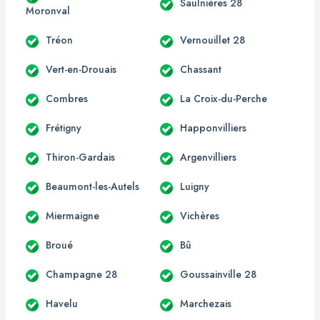
Saulnières 28
Moronval
Tréon
Vernouillet 28
Vert-en-Drouais
Chassant
Combres
La Croix-du-Perche
Frétigny
Happonvilliers
Thiron-Gardais
Argenvilliers
Beaumont-les-Autels
Luigny
Miermaigne
Vichères
Broué
Bû
Champagne 28
Goussainville 28
Havelu
Marchezais