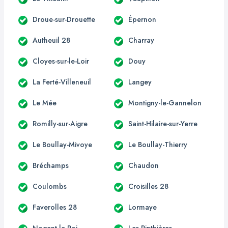
Droue-sur-Drouette
Épernon
Autheuil 28
Charray
Cloyes-sur-le-Loir
Douy
La Ferté-Villeneuil
Langey
Le Mée
Montigny-le-Gannelon
Romilly-sur-Aigre
Saint-Hilaire-sur-Yerre
Le Boullay-Mivoye
Le Boullay-Thierry
Bréchamps
Chaudon
Coulombs
Croisilles 28
Faverolles 28
Lormaye
Nogent-le-Roi
Les Pinthières