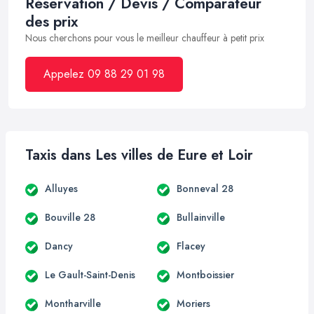
Réservation / Devis / Comparateur
des prix
Nous cherchons pour vous le meilleur chauffeur à petit prix
Appelez 09 88 29 01 98
Taxis dans Les villes de Eure et Loir
Alluyes
Bonneval 28
Bouville 28
Bullainville
Dancy
Flacey
Le Gault-Saint-Denis
Montboissier
Montharville
Moriers