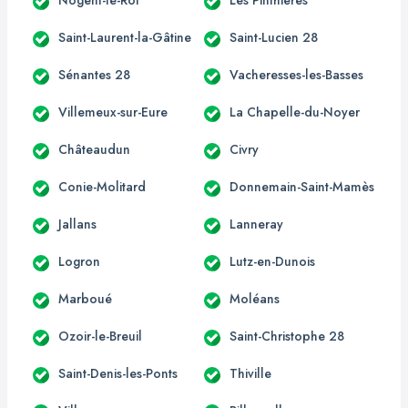
Saint-Laurent-la-Gâtine
Saint-Lucien 28
Sénantes 28
Vacheresses-les-Basses
Villemeux-sur-Eure
La Chapelle-du-Noyer
Châteaudun
Civry
Conie-Molitard
Donnemain-Saint-Mamès
Jallans
Lanneray
Logron
Lutz-en-Dunois
Marboué
Moléans
Ozoir-le-Breuil
Saint-Christophe 28
Saint-Denis-les-Ponts
Thiville