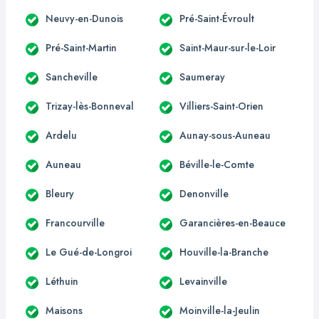
Neuvy-en-Dunois
Pré-Saint-Évroult
Pré-Saint-Martin
Saint-Maur-sur-le-Loir
Sancheville
Saumeray
Trizay-lès-Bonneval
Villiers-Saint-Orien
Ardelu
Aunay-sous-Auneau
Auneau
Béville-le-Comte
Bleury
Denonville
Francourville
Garancières-en-Beauce
Le Gué-de-Longroi
Houville-la-Branche
Léthuin
Levainville
Maisons
Moinville-la-Jeulin