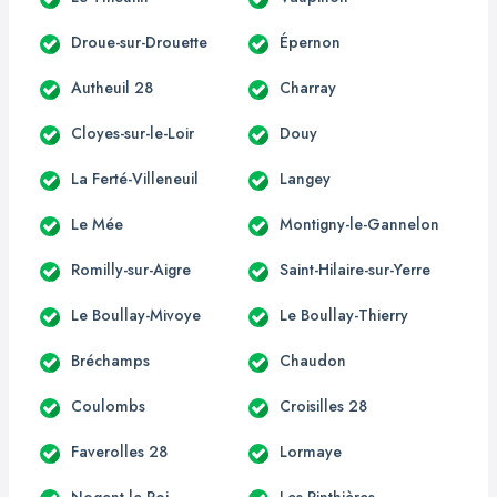
Droue-sur-Drouette
Épernon
Autheuil 28
Charray
Cloyes-sur-le-Loir
Douy
La Ferté-Villeneuil
Langey
Le Mée
Montigny-le-Gannelon
Romilly-sur-Aigre
Saint-Hilaire-sur-Yerre
Le Boullay-Mivoye
Le Boullay-Thierry
Bréchamps
Chaudon
Coulombs
Croisilles 28
Faverolles 28
Lormaye
Nogent-le-Roi
Les Pinthières