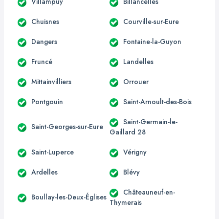
Villampuy
Billancelles
Chuisnes
Courville-sur-Eure
Dangers
Fontaine-la-Guyon
Fruncé
Landelles
Mittainvilliers
Orrouer
Pontgouin
Saint-Arnoult-des-Bois
Saint-Germain-le-
Saint-Georges-sur-Eure
Gaillard 28
Saint-Luperce
Vérigny
Ardelles
Blévy
Châteauneuf-en-
Boullay-les-Deux-Églises
Thymerais