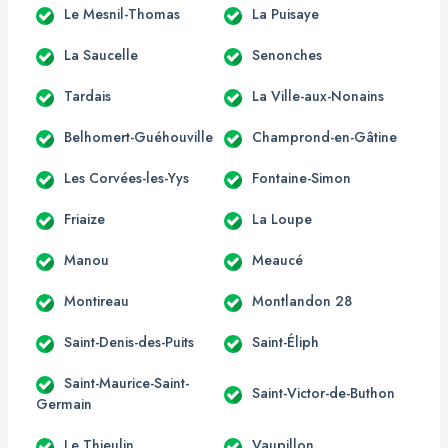
Le Mesnil-Thomas
La Puisaye
La Saucelle
Senonches
Tardais
La Ville-aux-Nonains
Belhomert-Guéhouville
Champrond-en-Gâtine
Les Corvées-les-Yys
Fontaine-Simon
Friaize
La Loupe
Manou
Meaucé
Montireau
Montlandon 28
Saint-Denis-des-Puits
Saint-Éliph
Saint-Maurice-Saint-
Saint-Victor-de-Buthon
Germain
Le Thieulin
Vaupillon