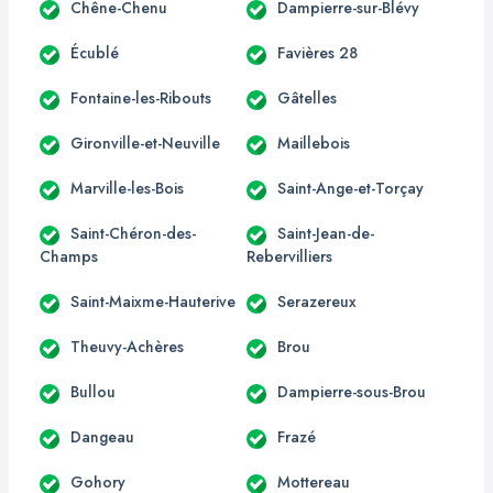
Chêne-Chenu
Dampierre-sur-Blévy
Écublé
Favières 28
Fontaine-les-Ribouts
Gâtelles
Gironville-et-Neuville
Maillebois
Marville-les-Bois
Saint-Ange-et-Torçay
Saint-Chéron-des-
Saint-Jean-de-
Champs
Rebervilliers
Saint-Maixme-Hauterive
Serazereux
Theuvy-Achères
Brou
Bullou
Dampierre-sous-Brou
Dangeau
Frazé
Gohory
Mottereau