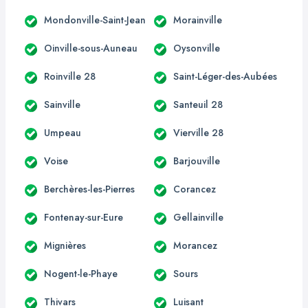
Mondonville-Saint-Jean
Morainville
Oinville-sous-Auneau
Oysonville
Roinville 28
Saint-Léger-des-Aubées
Sainville
Santeuil 28
Umpeau
Vierville 28
Voise
Barjouville
Berchères-les-Pierres
Corancez
Fontenay-sur-Eure
Gellainville
Mignières
Morancez
Nogent-le-Phaye
Sours
Thivars
Luisant