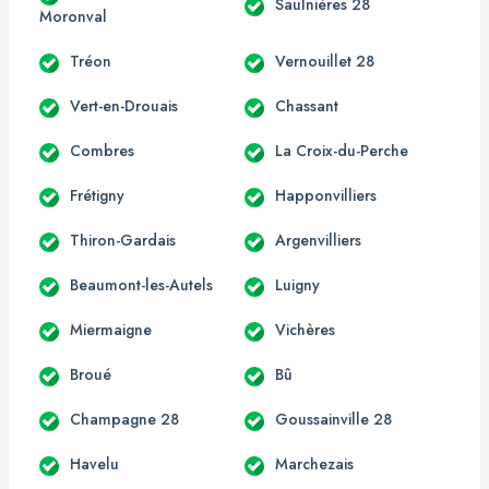
Saulnières 28
Moronval
Tréon
Vernouillet 28
Vert-en-Drouais
Chassant
Combres
La Croix-du-Perche
Frétigny
Happonvilliers
Thiron-Gardais
Argenvilliers
Beaumont-les-Autels
Luigny
Miermaigne
Vichères
Broué
Bû
Champagne 28
Goussainville 28
Havelu
Marchezais