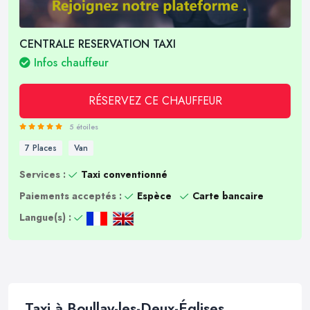
CENTRALE RESERVATION TAXI
Infos chauffeur
RÉSERVEZ CE CHAUFFEUR
5 étoiles
7 Places
Van
Services :
Taxi conventionné
Paiements acceptés :
Espèce
Carte bancaire
Langue(s) :
Taxi à Boullay-les-Deux-Églises