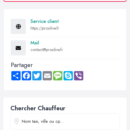
Service client
https://proxilive.fr
Mail
contact@proxilive.fr
Partager
Share
Facebook
Twitter
Email
Message
Skype
Viber
Chercher Chauffeur