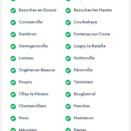
Bazoches-en-Dunois
Bazoches-les-Hautes
Cormainville
Courbehaye
Dambron
Fontenay-sur-Conie
Germignonville
Loigny-la-Bataille
Lumeau
Nottonville
Orgères-en-Beauce
Péronville
Poupry
Terminiers
Tillay-le-Péneux
Bouglainval
Chartainvilliers
Hanches
Houx
Maintenon
Mévoisins
Pierres