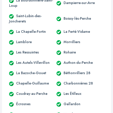
La Bourdonnière-Saint-
Dampierre-sur-Avre
Loup
Saint-Lubin-des-
Boissy-lès-Perche
Joncherets
La Chapelle-Fortin
La Ferté-Vidame
Lamblore
Morvilliers
Les Ressuintes
Rohaire
Les Autels-Villevillon
Authon-du-Perche
La Bazoche-Gouet
Béthonvilliers 28
Chapelle-Guillaume
Charbonnières 28
Coudray-au-Perche
Les Étilleux
Écrosnes
Gallardon