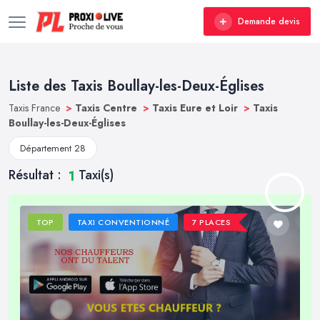
Demande devis
Liste des Taxis Boullay-les-Deux-Églises
Taxis France
>
Taxis Centre
>
Taxis Eure et Loir
>
Taxis
Boullay-les-Deux-Églises
Département 28
Résultat :
Taxi(s)
1
TOP
TAXI CONVENTIONNÉ
7 PLACES