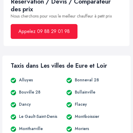
Réservation / Devis / Comparateur
des prix
Nous cherchons pour vous le meilleur chauffeur à petit prix
Appelez 09 88 29 01 98
Taxis dans Les villes de Eure et Loir
Alluyes
Bonneval 28
Bouville 28
Bullainville
Dancy
Flacey
Le Gault-Saint-Denis
Montboissier
Montharville
Moriers