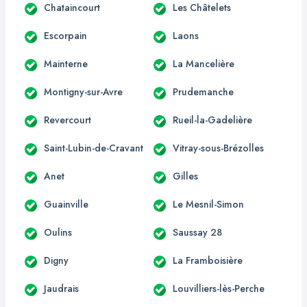
Chataincourt
Les Châtelets
Escorpain
Laons
Mainterne
La Mancelière
Montigny-sur-Avre
Prudemanche
Revercourt
Rueil-la-Gadelière
Saint-Lubin-de-Cravant
Vitray-sous-Brézolles
Anet
Gilles
Guainville
Le Mesnil-Simon
Oulins
Saussay 28
Digny
La Framboisière
Jaudrais
Louvilliers-lès-Perche