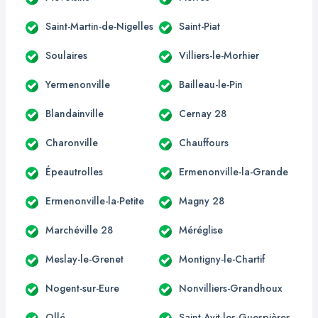
Saint-Martin-de-Nigelles
Saint-Piat
Soulaires
Villiers-le-Morhier
Yermenonville
Bailleau-le-Pin
Blandainville
Cernay 28
Charonville
Chauffours
Épeautrolles
Ermenonville-la-Grande
Ermenonville-la-Petite
Magny 28
Marchéville 28
Méréglise
Meslay-le-Grenet
Montigny-le-Chartif
Nogent-sur-Eure
Nonvilliers-Grandhoux
Ollé
Saint-Avit-les-Guespières