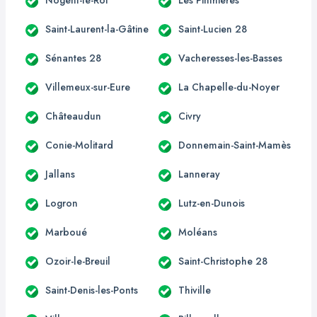
Saint-Laurent-la-Gâtine
Saint-Lucien 28
Sénantes 28
Vacheresses-les-Basses
Villemeux-sur-Eure
La Chapelle-du-Noyer
Châteaudun
Civry
Conie-Molitard
Donnemain-Saint-Mamès
Jallans
Lanneray
Logron
Lutz-en-Dunois
Marboué
Moléans
Ozoir-le-Breuil
Saint-Christophe 28
Saint-Denis-les-Ponts
Thiville