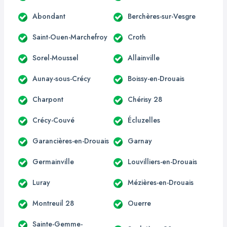
Abondant
Berchères-sur-Vesgre
Saint-Ouen-Marchefroy
Croth
Sorel-Moussel
Allainville
Aunay-sous-Crécy
Boissy-en-Drouais
Charpont
Chérisy 28
Crécy-Couvé
Écluzelles
Garancières-en-Drouais
Garnay
Germainville
Louvilliers-en-Drouais
Luray
Mézières-en-Drouais
Montreuil 28
Ouerre
Sainte-Gemme-