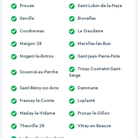
Prouais
Saint-Lubin-de-la-Haye
Serville
Brunelles
Coudreceau
La Gaudaine
Margon 28
Marolles-les-Buis
Nogent-le-Rotrou
Saint-Jean-Pierre-Fixte
Trizay-Coutretot-Saint-
Souancé-au-Perche
Serge
Saint-Rémy-sur-Avre
Dammarie
Fresnay-le-Comte
Luplanté
Meslay-le-Vidame
Prunay-le-Gillon
Theuville 28
Vitray-en-Beauce