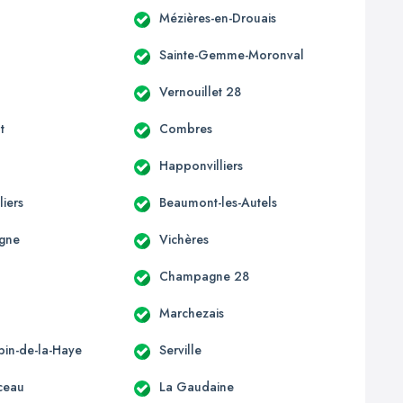
Mézières-en-Drouais
Sainte-Gemme-Moronval
Vernouillet 28
t
Combres
Happonvilliers
liers
Beaumont-les-Autels
gne
Vichères
Champagne 28
Marchezais
bin-de-la-Haye
Serville
ceau
La Gaudaine