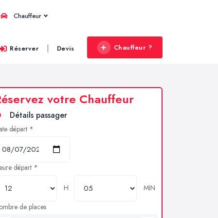
Chauffeur
Chauffeur ?
|
Réserver
Devis
éservez votre Chauffeur
Détails passager
ate départ *
eure départ *
H
MIN
ombre de places