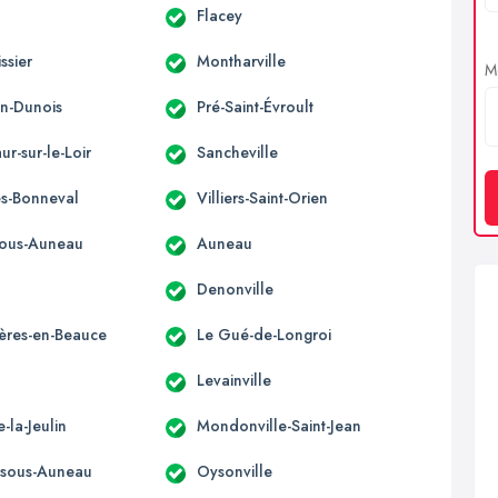
Flacey
ssier
Montharville
Me
n-Dunois
Pré-Saint-Évroult
ur-sur-le-Loir
Sancheville
ès-Bonneval
Villiers-Saint-Orien
sous-Auneau
Auneau
Denonville
ères-en-Beauce
Le Gué-de-Longroi
Levainville
e-la-Jeulin
Mondonville-Saint-Jean
e-sous-Auneau
Oysonville