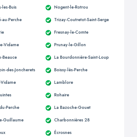
-les-Buis
Nogent-le-Rotrou
-au-Perche
Trizay-Coutretot-Saint-Serge
ie
Fresnay-le-Comte
le-Vidame
Prunay-le-Gillon
en-Beauce
La Bourdonnière-Saint-Loup
bin-des-Joncherets
Boissy-lès-Perche
é-Vidame
Lamblore
uintes
Rohaire
du-Perche
La Bazoche-Gouet
e-Guillaume
Charbonnières 28
leux
Écrosnes