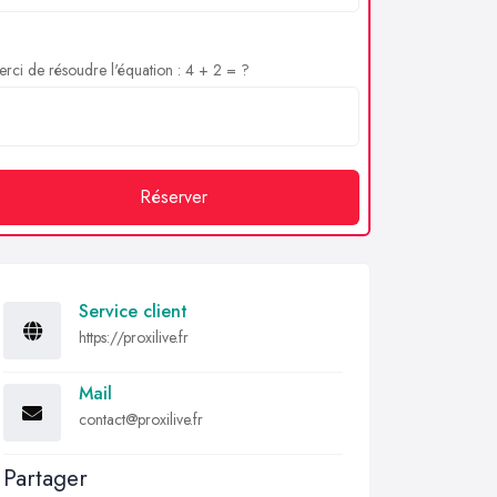
rci de résoudre l'équation : 4 + 2 = ?
Réserver
Service client
https://proxilive.fr
Mail
contact@proxilive.fr
Partager