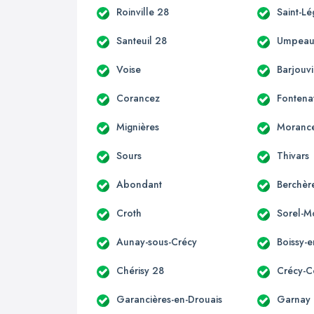
Roinville 28
Saint-L
Santeuil 28
Umpea
Voise
Barjouvi
Corancez
Fontena
Mignières
Moranc
Sours
Thivars
Abondant
Berchèr
Croth
Sorel-M
Aunay-sous-Crécy
Boissy-
Chérisy 28
Crécy-
Garancières-en-Drouais
Garnay