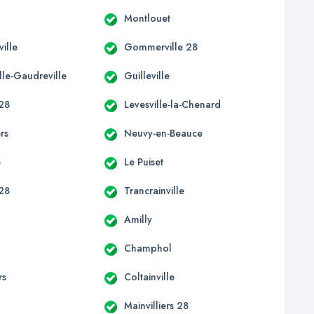
Montlouet
ille
Gommerville 28
lle-Gaudreville
Guilleville
 28
Levesville-la-Chenard
ers
Neuvy-en-Beauce
e
Le Puiset
 28
Trancrainville
Amilly
Champhol
rs
Coltainville
Mainvilliers 28