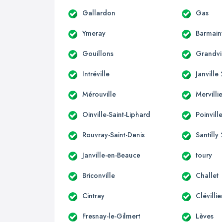
Gallardon
Gas
Ymeray
Barmainv
Gouillons
Grandvi
Intréville
Janville
Mérouville
Mervilli
Oinville-Saint-Liphard
Poinvill
Rouvray-Saint-Denis
Santilly
Janville-en-Beauce
toury
Briconville
Challet
Cintray
Clévillie
Fresnay-le-Gilmert
Lèves