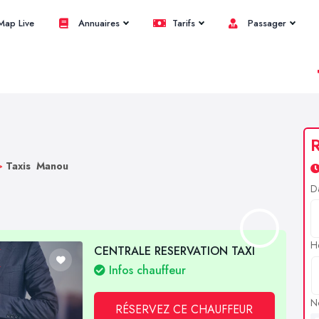
ap Live
Annuaires
Tarifs
Passager
R
>
Taxis Manou
D
H
CENTRALE RESERVATION TAXI
Infos chauffeur
N
RÉSERVEZ CE CHAUFFEUR