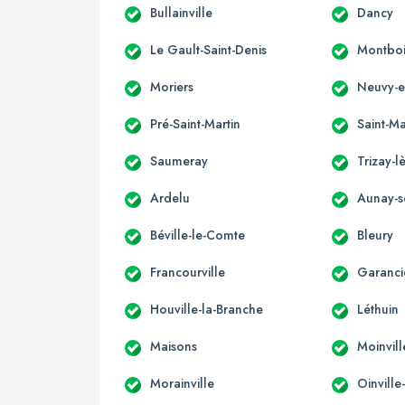
Bullainville
Dancy
Le Gault-Saint-Denis
Montboi
Moriers
Neuvy-e
Pré-Saint-Martin
Saint-Ma
Saumeray
Trizay-l
Ardelu
Aunay-
Béville-le-Comte
Bleury
Francourville
Garanci
Houville-la-Branche
Léthuin
Maisons
Moinvill
Morainville
Oinvill