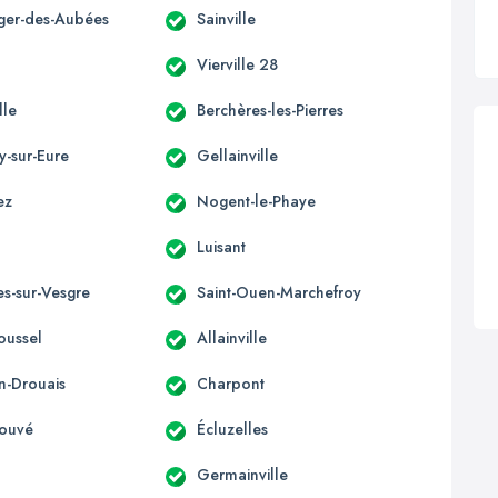
éger-des-Aubées
Sainville
u
Vierville 28
lle
Berchères-les-Pierres
y-sur-Eure
Gellainville
ez
Nogent-le-Phaye
Luisant
es-sur-Vesgre
Saint-Ouen-Marchefroy
oussel
Allainville
en-Drouais
Charpont
Couvé
Écluzelles
Germainville