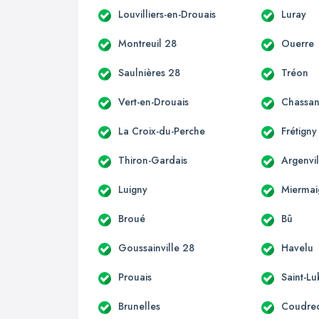
Louvilliers-en-Drouais
Luray
Montreuil 28
Ouerre
Saulnières 28
Tréon
Vert-en-Drouais
Chassan
La Croix-du-Perche
Frétigny
Thiron-Gardais
Argenvil
Luigny
Miermai
Broué
Bû
Goussainville 28
Havelu
Prouais
Saint-Lu
Brunelles
Coudre