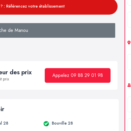
? : Référencez votre établissement
che de Manou
ur des prix
Appelez 09 88 29 01 98
t prix
ir
l 28
Bouville 28