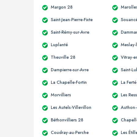
Margon 28
Marolles
Saint-Jean-Pierre-Fixte
Souancé
Saint-Rémy-sur-Avre
Dammar
Luplanté
Meslay-
Theuville 28
Vitray-
Dampierre-sur-Avre
Saint-Lu
La Chapelle-Fortin
La Fert
Morvilliers
Les Ress
Les Autels-Villevillon
Authon-
Béthonvilliers 28
Chapell
Coudray-au-Perche
Les Étil