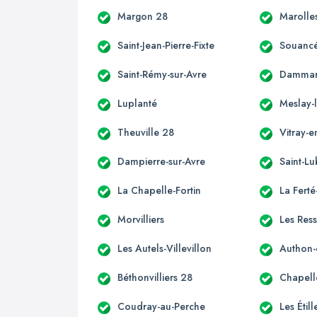
Margon 28
Marolles
Saint-Jean-Pierre-Fixte
Souancé
Saint-Rémy-sur-Avre
Dammar
Luplanté
Meslay-
Theuville 28
Vitray-
Dampierre-sur-Avre
Saint-Lu
La Chapelle-Fortin
La Fert
Morvilliers
Les Ress
Les Autels-Villevillon
Authon-
Béthonvilliers 28
Chapell
Coudray-au-Perche
Les Étil