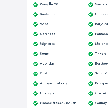
Roinville 28
Saint-L
Santeuil 28
Umpea
Voise
Barjouvi
Corancez
Fontena
Mignières
Moranc
Sours
Thivars
Abondant
Berchèr
Croth
Sorel-M
Aunay-sous-Crécy
Boissy-
Chérisy 28
Crécy-
Garancières-en-Drouais
Garnay