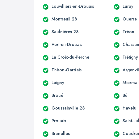
Louvilliers-en-Drouais
Luray
Montreuil 28
Ouerre
Saulnières 28
Tréon
Vert-en-Drouais
Chassan
La Croix-du-Perche
Frétigny
Thiron-Gardais
Argenvil
Luigny
Miermai
Broué
Bû
Goussainville 28
Havelu
Prouais
Saint-Lu
Brunelles
Coudre