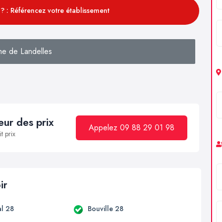
? : Référencez votre établissement
he de Landelles
ur des prix
Appelez 09 88 29 01 98
t prix
ir
l 28
Bouville 28