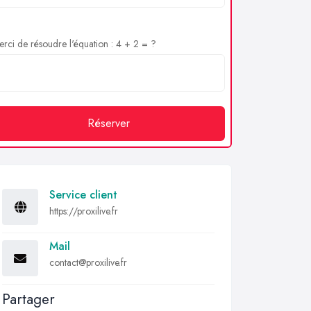
rci de résoudre l'équation : 4 + 2 = ?
Réserver
Service client
https://proxilive.fr
Mail
contact@proxilive.fr
Partager