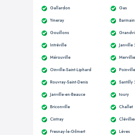
Gallardon
Gas
Ymeray
Barmainv
Gouillons
Grandvi
Intréville
Janville
Mérouville
Mervilli
Oinville-Saint-Liphard
Poinvill
Rouvray-Saint-Denis
Santilly
Janville-en-Beauce
toury
Briconville
Challet
Cintray
Clévillie
Fresnay-le-Gilmert
Lèves