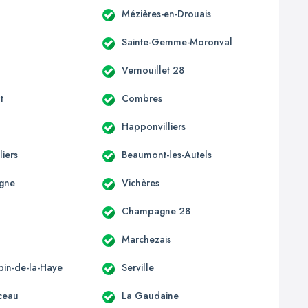
Mézières-en-Drouais
Sainte-Gemme-Moronval
Vernouillet 28
t
Combres
Happonvilliers
liers
Beaumont-les-Autels
gne
Vichères
Champagne 28
Marchezais
bin-de-la-Haye
Serville
ceau
La Gaudaine