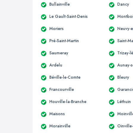
Bullainville
Dancy
Le Gault-Saint-Denis
Montboi
Moriers
Neuvy-e
Pré-Saint-Martin
Saint-Ma
Saumeray
Trizay-l
Ardelu
Aunay-
Béville-le-Comte
Bleury
Francourville
Garanci
Houville-la-Branche
Léthuin
Maisons
Moinvill
Morainville
Oinvill