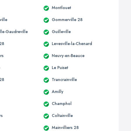
Montlouet
ille
Gommerville 28
lle-Gaudreville
Guilleville
 28
Levesville-la-Chenard
ers
Neuvy-en-Beauce
e
Le Puiset
 28
Trancrainville
Amilly
Champhol
rs
Coltainville
Mainvilliers 28