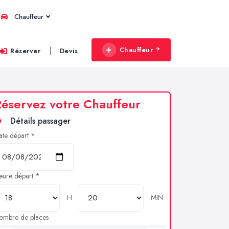
Chauffeur
Chauffeur ?
|
Réserver
Devis
éservez votre Chauffeur
Détails passager
ate départ *
eure départ *
H
MIN
ombre de places