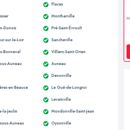
Flacey
ssier
Montharville
Me
n-Dunois
Pré-Saint-Évroult
ur-sur-le-Loir
Sancheville
ès-Bonneval
Villiers-Saint-Orien
sous-Auneau
Auneau
Denonville
ères-en-Beauce
Le Gué-de-Longroi
Levainville
e-la-Jeulin
Mondonville-Saint-Jean
e-sous-Auneau
Oysonville