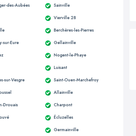
éger-des-Aubées
Sainville
u
Vierville 28
lle
Berchères-les-Pierres
y-sur-Eure
Gellainville
ez
Nogent-le-Phaye
Luisant
es-sur-Vesgre
Saint-Ouen-Marchefroy
oussel
Allainville
en-Drouais
Charpont
Couvé
Écluzelles
Germainville