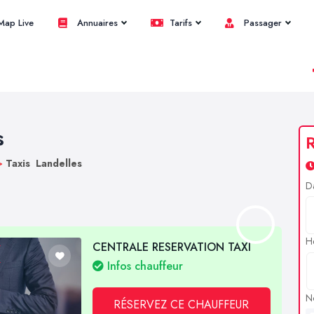
ap Live
Annuaires
Tarifs
Passager
s
R
>
Taxis Landelles
D
H
CENTRALE RESERVATION TAXI
Infos chauffeur
N
RÉSERVEZ CE CHAUFFEUR