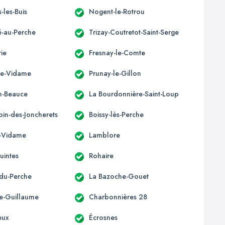
-les-Buis
Nogent-le-Rotrou
-au-Perche
Trizay-Coutretot-Saint-Serge
ie
Fresnay-le-Comte
le-Vidame
Prunay-le-Gillon
en-Beauce
La Bourdonnière-Saint-Loup
bin-des-Joncherets
Boissy-lès-Perche
é-Vidame
Lamblore
uintes
Rohaire
du-Perche
La Bazoche-Gouet
e-Guillaume
Charbonnières 28
leux
Écrosnes