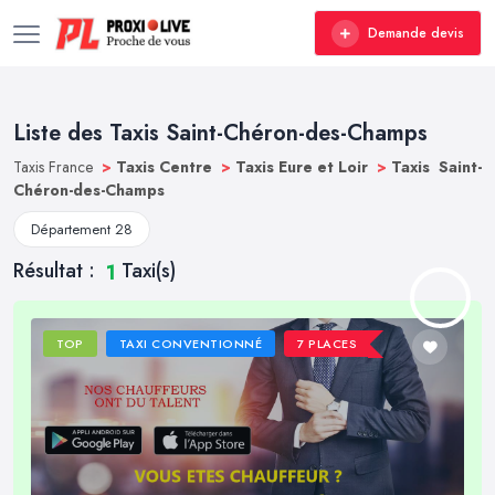
Demande devis
Liste des Taxis Saint-Chéron-des-Champs
Taxis France
>
Taxis Centre
>
Taxis Eure et Loir
>
Taxis Saint-
Chéron-des-Champs
Département 28
Résultat :
Taxi(s)
1
TOP
TAXI CONVENTIONNÉ
7 PLACES