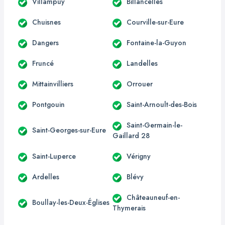
Villampuy
Billancelles
Chuisnes
Courville-sur-Eure
Dangers
Fontaine-la-Guyon
Fruncé
Landelles
Mittainvilliers
Orrouer
Pontgouin
Saint-Arnoult-des-Bois
Saint-Germain-le-
Saint-Georges-sur-Eure
Gaillard 28
Saint-Luperce
Vérigny
Ardelles
Blévy
Châteauneuf-en-
Boullay-les-Deux-Églises
Thymerais