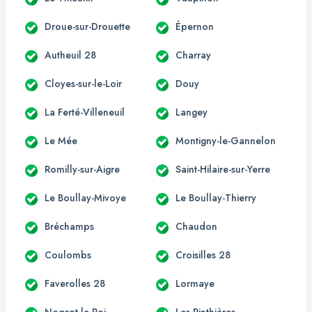
Droue-sur-Drouette
Épernon
Autheuil 28
Charray
Cloyes-sur-le-Loir
Douy
La Ferté-Villeneuil
Langey
Le Mée
Montigny-le-Gannelon
Romilly-sur-Aigre
Saint-Hilaire-sur-Yerre
Le Boullay-Mivoye
Le Boullay-Thierry
Bréchamps
Chaudon
Coulombs
Croisilles 28
Faverolles 28
Lormaye
Nogent-le-Roi
Les Pinthières