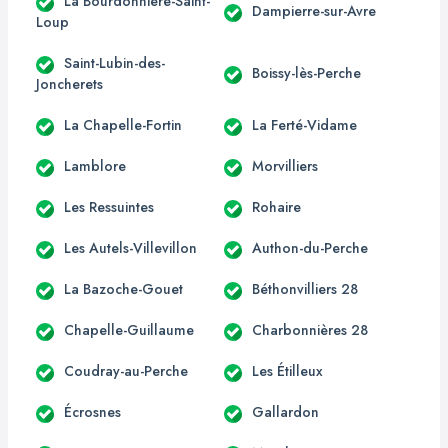
La Bourdonnière-Saint-
Dampierre-sur-Avre
Loup
Saint-Lubin-des-
Boissy-lès-Perche
Joncherets
La Chapelle-Fortin
La Ferté-Vidame
Lamblore
Morvilliers
Les Ressuintes
Rohaire
Les Autels-Villevillon
Authon-du-Perche
La Bazoche-Gouet
Béthonvilliers 28
Chapelle-Guillaume
Charbonnières 28
Coudray-au-Perche
Les Étilleux
Écrosnes
Gallardon