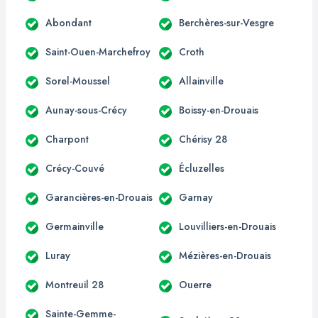
Abondant
Berchères-sur-Vesgre
Saint-Ouen-Marchefroy
Croth
Sorel-Moussel
Allainville
Aunay-sous-Crécy
Boissy-en-Drouais
Charpont
Chérisy 28
Crécy-Couvé
Écluzelles
Garancières-en-Drouais
Garnay
Germainville
Louvilliers-en-Drouais
Luray
Mézières-en-Drouais
Montreuil 28
Ouerre
Sainte-Gemme-