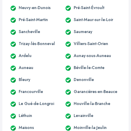
Neuvy-en-Dunois
Pré-Saint-Évroult
Pré-Saint-Martin
Saint-Maur-sur-le-Loir
Sancheville
Saumeray
Trizay-lès-Bonneval
Villiers-Saint-Orien
Ardelu
Aunay-sous-Auneau
Auneau
Béville-le-Comte
Bleury
Denonville
Francourville
Garancières-en-Beauce
Le Gué-de-Longroi
Houville-la-Branche
Léthuin
Levainville
Maisons
Moinville-la-Jeulin