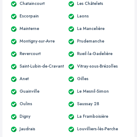
Chataincourt
Les Châtelets
Escorpain
Laons
Mainterne
La Mancelière
Montigny-sur-Avre
Prudemanche
Revercourt
Rueil-la-Gadelière
Saint-Lubin-de-Cravant
Vitray-sous-Brézolles
Anet
Gilles
Guainville
Le Mesnil-Simon
Oulins
Saussay 28
Digny
La Framboisière
Jaudrais
Louvilliers-lès-Perche