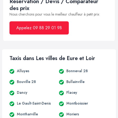
Réservation / Devis / Comparateur
des prix
Nous cherchons pour vous le meilleur chauffeur à petit prix
Appelez 09 88 29 01 98
Taxis dans Les villes de Eure et Loir
Alluyes
Bonneval 28
Bouville 28
Bullainville
Dancy
Flacey
Le Gault-Saint-Denis
Montboissier
Montharville
Moriers