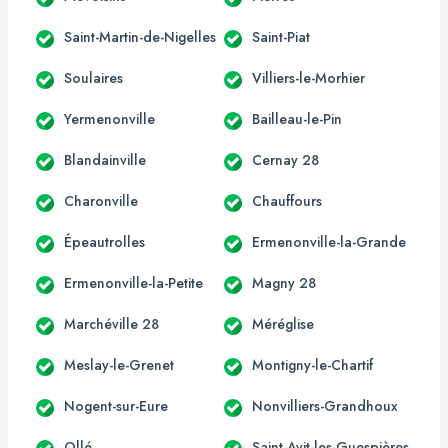
Saint-Martin-de-Nigelles
Saint-Piat
Soulaires
Villiers-le-Morhier
Yermenonville
Bailleau-le-Pin
Blandainville
Cernay 28
Charonville
Chauffours
Épeautrolles
Ermenonville-la-Grande
Ermenonville-la-Petite
Magny 28
Marchéville 28
Méréglise
Meslay-le-Grenet
Montigny-le-Chartif
Nogent-sur-Eure
Nonvilliers-Grandhoux
Ollé
Saint-Avit-les-Guespières