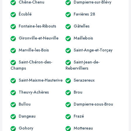
Chêne-Chenu
Dampierre-sur-Blévy
Écublé
Favières 28
Fontaine-les-Ribouts
Gâtelles
Gironville-et-Neuville
Maillebois
Marville-les-Bois
Saint-Ange-et-Torçay
Saint-Chéron-des-
Saint-Jean-de-
Champs
Rebervilliers
Saint-Maixme-Hauterive
Serazereux
Theuvy-Achères
Brou
Bullou
Dampierre-sous-Brou
Dangeau
Frazé
Gohory
Mottereau