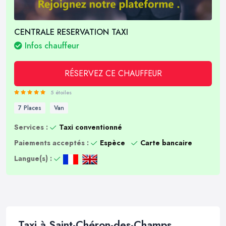
CENTRALE RESERVATION TAXI
Infos chauffeur
RÉSERVEZ CE CHAUFFEUR
5 étoiles
7 Places
Van
Services :
Taxi conventionné
Paiements acceptés :
Espèce
Carte bancaire
Langue(s) :
Taxi à Saint-Chéron-des-Champs