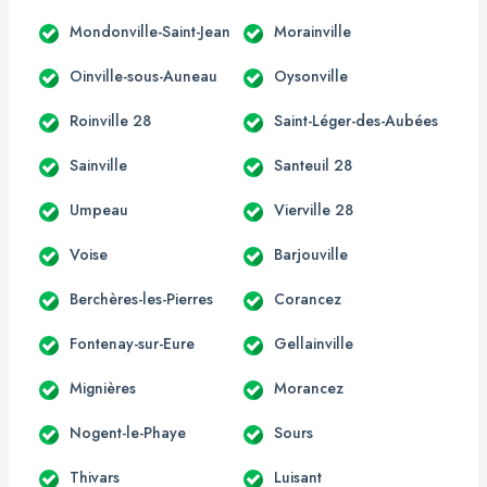
Mondonville-Saint-Jean
Morainville
Oinville-sous-Auneau
Oysonville
Roinville 28
Saint-Léger-des-Aubées
Sainville
Santeuil 28
Umpeau
Vierville 28
Voise
Barjouville
Berchères-les-Pierres
Corancez
Fontenay-sur-Eure
Gellainville
Mignières
Morancez
Nogent-le-Phaye
Sours
Thivars
Luisant