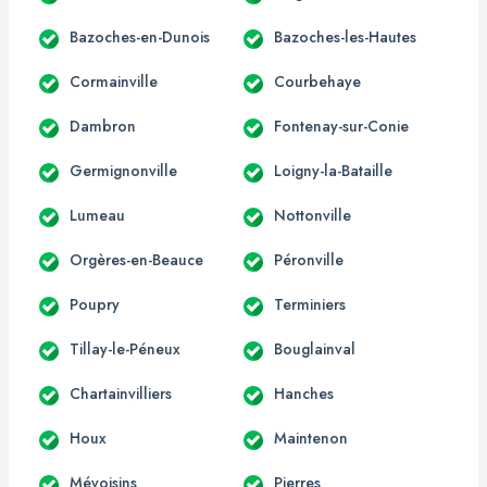
Bazoches-en-Dunois
Bazoches-les-Hautes
Cormainville
Courbehaye
Dambron
Fontenay-sur-Conie
Germignonville
Loigny-la-Bataille
Lumeau
Nottonville
Orgères-en-Beauce
Péronville
Poupry
Terminiers
Tillay-le-Péneux
Bouglainval
Chartainvilliers
Hanches
Houx
Maintenon
Mévoisins
Pierres