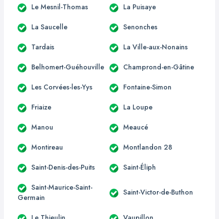
Le Mesnil-Thomas
La Puisaye
La Saucelle
Senonches
Tardais
La Ville-aux-Nonains
Belhomert-Guéhouville
Champrond-en-Gâtine
Les Corvées-les-Yys
Fontaine-Simon
Friaize
La Loupe
Manou
Meaucé
Montireau
Montlandon 28
Saint-Denis-des-Puits
Saint-Éliph
Saint-Maurice-Saint-
Saint-Victor-de-Buthon
Germain
Le Thieulin
Vaupillon