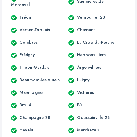
Saulnières 28
Moronval
Tréon
Vernouillet 28
Vert-en-Drouais
Chassant
Combres
La Croix-du-Perche
Frétigny
Happonvilliers
Thiron-Gardais
Argenvilliers
Beaumont-les-Autels
Luigny
Miermaigne
Vichères
Broué
Bû
Champagne 28
Goussainville 28
Havelu
Marchezais