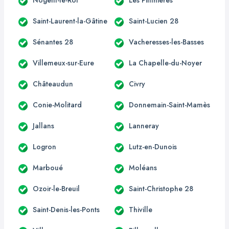
Saint-Laurent-la-Gâtine
Saint-Lucien 28
Sénantes 28
Vacheresses-les-Basses
Villemeux-sur-Eure
La Chapelle-du-Noyer
Châteaudun
Civry
Conie-Molitard
Donnemain-Saint-Mamès
Jallans
Lanneray
Logron
Lutz-en-Dunois
Marboué
Moléans
Ozoir-le-Breuil
Saint-Christophe 28
Saint-Denis-les-Ponts
Thiville