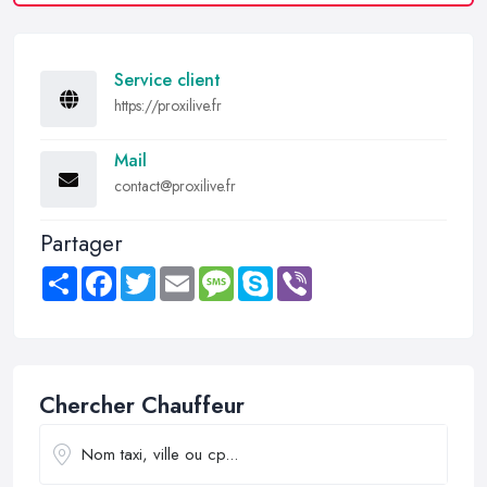
Service client
https://proxilive.fr
Mail
contact@proxilive.fr
Partager
Share
Facebook
Twitter
Email
Message
Skype
Viber
Chercher Chauffeur