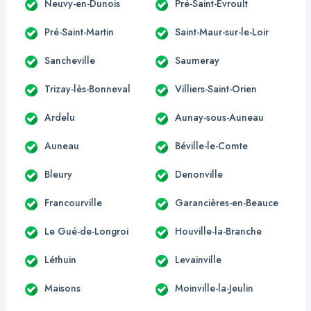
Neuvy-en-Dunois
Pré-Saint-Évroult
Pré-Saint-Martin
Saint-Maur-sur-le-Loir
Sancheville
Saumeray
Trizay-lès-Bonneval
Villiers-Saint-Orien
Ardelu
Aunay-sous-Auneau
Auneau
Béville-le-Comte
Bleury
Denonville
Francourville
Garancières-en-Beauce
Le Gué-de-Longroi
Houville-la-Branche
Léthuin
Levainville
Maisons
Moinville-la-Jeulin