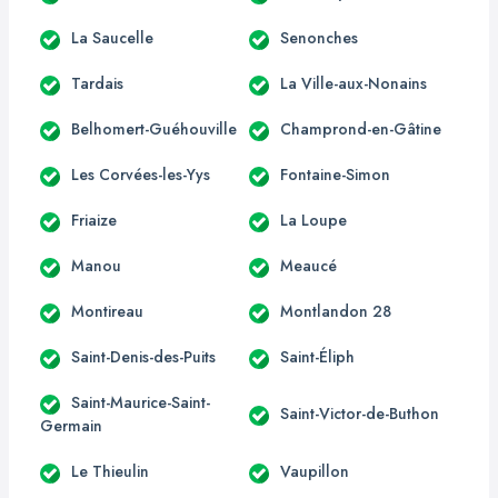
La Saucelle
Senonches
Tardais
La Ville-aux-Nonains
Belhomert-Guéhouville
Champrond-en-Gâtine
Les Corvées-les-Yys
Fontaine-Simon
Friaize
La Loupe
Manou
Meaucé
Montireau
Montlandon 28
Saint-Denis-des-Puits
Saint-Éliph
Saint-Maurice-Saint-
Saint-Victor-de-Buthon
Germain
Le Thieulin
Vaupillon