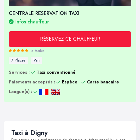
CENTRALE RESERVATION TAXI
Infos chauffeur
RÉSERVEZ CE CHAUFFEUR
5 étoiles
7 Places
Van
Services :
Taxi conventionné
Paiements acceptés :
Espèce
Carte bancaire
Langue(s) :
Taxi à Digny
Pour trouver un taxi proche de chez vous, faites appel à un des