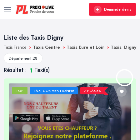
Demande devis
Liste des Taxis Digny
Taxis France
>
Taxis Centre
>
Taxis Eure et Loir
>
Taxis Digny
Département 28
Résultat :
Taxi(s)
1
TOP
TAXI CONVENTIONNÉ
7 PLACES