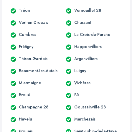
Tréon
Vernouillet 28
Vert-en-Drouais
Chassant
Combres
La Croix-du-Perche
Frétigny
Happonvilliers
Thiron-Gardais
Argenvilliers
Beaumont-les-Autels
Luigny
Miermaigne
Vichères
Broué
Bû
Champagne 28
Goussainville 28
Havelu
Marchezais
Prouais
Saint-Lubin-de-la-Haye