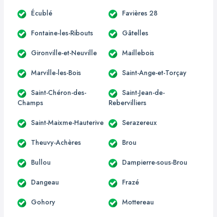
Écublé
Favières 28
Fontaine-les-Ribouts
Gâtelles
Gironville-et-Neuville
Maillebois
Marville-les-Bois
Saint-Ange-et-Torçay
Saint-Chéron-des-
Saint-Jean-de-
Champs
Rebervilliers
Saint-Maixme-Hauterive
Serazereux
Theuvy-Achères
Brou
Bullou
Dampierre-sous-Brou
Dangeau
Frazé
Gohory
Mottereau