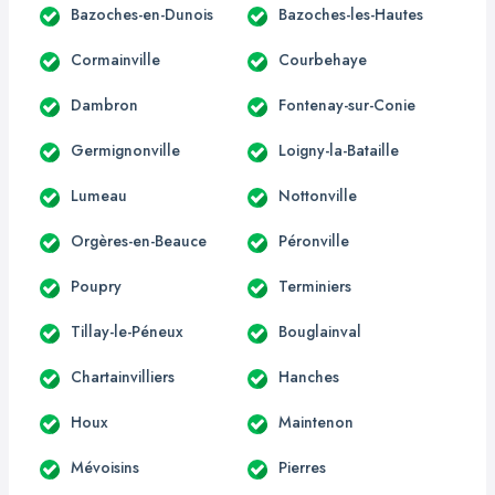
Bazoches-en-Dunois
Bazoches-les-Hautes
Cormainville
Courbehaye
Dambron
Fontenay-sur-Conie
Germignonville
Loigny-la-Bataille
Lumeau
Nottonville
Orgères-en-Beauce
Péronville
Poupry
Terminiers
Tillay-le-Péneux
Bouglainval
Chartainvilliers
Hanches
Houx
Maintenon
Mévoisins
Pierres