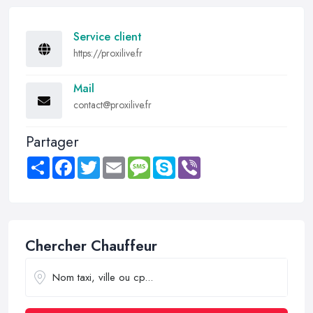
Service client
https://proxilive.fr
Mail
contact@proxilive.fr
Partager
Share
Facebook
Twitter
Email
Message
Skype
Viber
Chercher Chauffeur