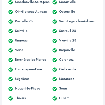
Mondonville-Saint-Jean
Morainville
Oinville-sous-Auneau
Oysonville
Roinville 28
Saint-Léger-des-Aubées
Sainville
Santeuil 28
Umpeau
Vierville 28
Voise
Barjouville
Berchères-les-Pierres
Corancez
Fontenay-sur-Eure
Gellainville
Mignières
Morancez
Nogent-le-Phaye
Sours
Thivars
Luisant