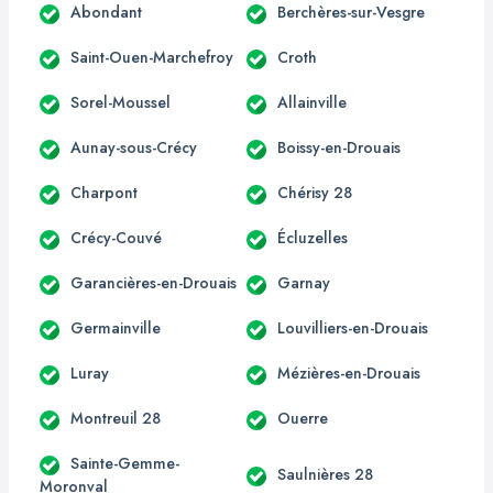
Abondant
Berchères-sur-Vesgre
Saint-Ouen-Marchefroy
Croth
Sorel-Moussel
Allainville
Aunay-sous-Crécy
Boissy-en-Drouais
Charpont
Chérisy 28
Crécy-Couvé
Écluzelles
Garancières-en-Drouais
Garnay
Germainville
Louvilliers-en-Drouais
Luray
Mézières-en-Drouais
Montreuil 28
Ouerre
Sainte-Gemme-
Saulnières 28
Moronval