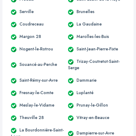
Serville
Brunelles
Coudreceau
La Gaudaine
Margon 28
Marolles-les-Buis
Nogent-le-Rotrou
Saint-Jean-Pierre-Fixte
Trizay-Coutretot-Saint-
Souancé-au-Perche
Serge
Saint-Rémy-sur-Avre
Dammarie
Fresnay-le-Comte
Luplanté
Meslay-le-Vidame
Prunay-le-Gillon
Theuville 28
Vitray-en-Beauce
La Bourdonnière-Saint-
Dampierre-sur-Avre