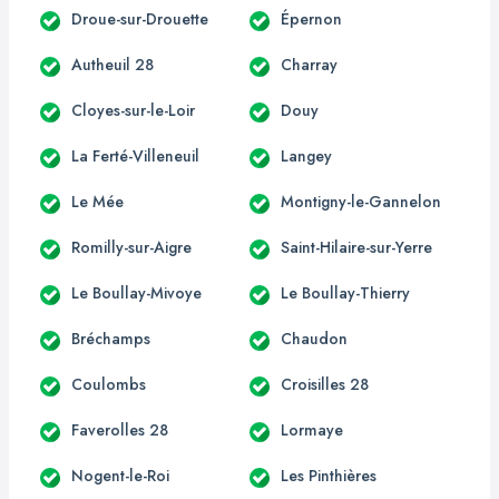
Droue-sur-Drouette
Épernon
Autheuil 28
Charray
Cloyes-sur-le-Loir
Douy
La Ferté-Villeneuil
Langey
Le Mée
Montigny-le-Gannelon
Romilly-sur-Aigre
Saint-Hilaire-sur-Yerre
Le Boullay-Mivoye
Le Boullay-Thierry
Bréchamps
Chaudon
Coulombs
Croisilles 28
Faverolles 28
Lormaye
Nogent-le-Roi
Les Pinthières