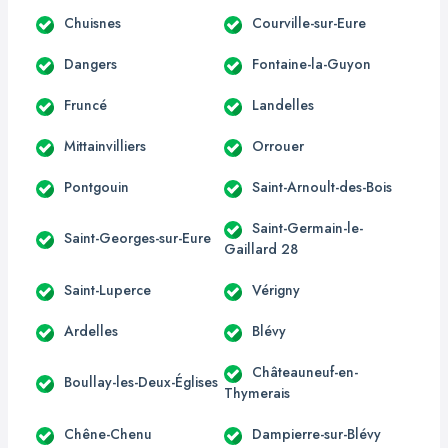
Chuisnes
Courville-sur-Eure
Dangers
Fontaine-la-Guyon
Fruncé
Landelles
Mittainvilliers
Orrouer
Pontgouin
Saint-Arnoult-des-Bois
Saint-Germain-le-
Saint-Georges-sur-Eure
Gaillard 28
Saint-Luperce
Vérigny
Ardelles
Blévy
Châteauneuf-en-
Boullay-les-Deux-Églises
Thymerais
Chêne-Chenu
Dampierre-sur-Blévy