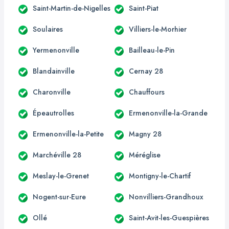
Saint-Martin-de-Nigelles
Saint-Piat
Soulaires
Villiers-le-Morhier
Yermenonville
Bailleau-le-Pin
Blandainville
Cernay 28
Charonville
Chauffours
Épeautrolles
Ermenonville-la-Grande
Ermenonville-la-Petite
Magny 28
Marchéville 28
Méréglise
Meslay-le-Grenet
Montigny-le-Chartif
Nogent-sur-Eure
Nonvilliers-Grandhoux
Ollé
Saint-Avit-les-Guespières