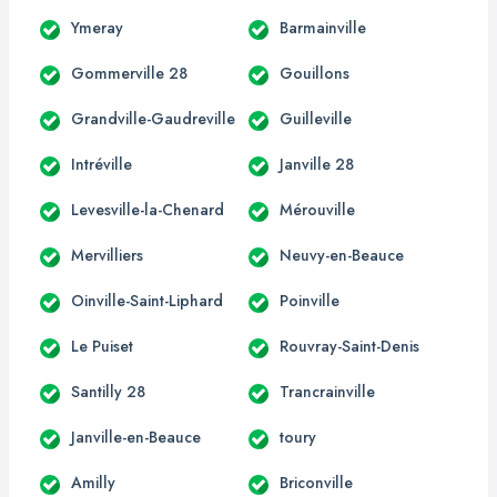
Ymeray
Barmainville
Gommerville 28
Gouillons
Grandville-Gaudreville
Guilleville
Intréville
Janville 28
Levesville-la-Chenard
Mérouville
Mervilliers
Neuvy-en-Beauce
Oinville-Saint-Liphard
Poinville
Le Puiset
Rouvray-Saint-Denis
Santilly 28
Trancrainville
Janville-en-Beauce
toury
Amilly
Briconville