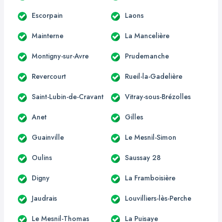
Escorpain
Laons
Mainterne
La Mancelière
Montigny-sur-Avre
Prudemanche
Revercourt
Rueil-la-Gadelière
Saint-Lubin-de-Cravant
Vitray-sous-Brézolles
Anet
Gilles
Guainville
Le Mesnil-Simon
Oulins
Saussay 28
Digny
La Framboisière
Jaudrais
Louvilliers-lès-Perche
Le Mesnil-Thomas
La Puisaye