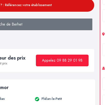
? : Référencez votre établissement
che de Berhet
ur des prix
Appelez 09 88 29 01 98
t prix
armor
ias
Plélan-le-Petit