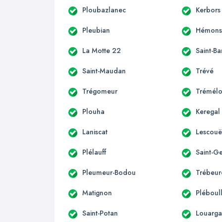
Ploubazlanec
Kerbors
Pleubian
Hémonst
La Motte 22
Saint-B
Saint-Maudan
Trévé
Trégomeur
Trémélo
Plouha
Keregal
Laniscat
Lescouë
Plélauff
Saint-G
Pleumeur-Bodou
Trébeu
Matignon
Pléboul
Saint-Potan
Louarga