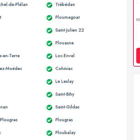
chel-de-Plélan
Trébédan
t
Ploumagoar
Me
Saint-Julien 22
o
Plouasne
le-en-Terre
Loc-Envel
vez-Moëdec
Cohiniac
Le Leslay
Saint-Bihy
onan
Saint-Gildas
-Plougras
Plougras
x
Ploubalay