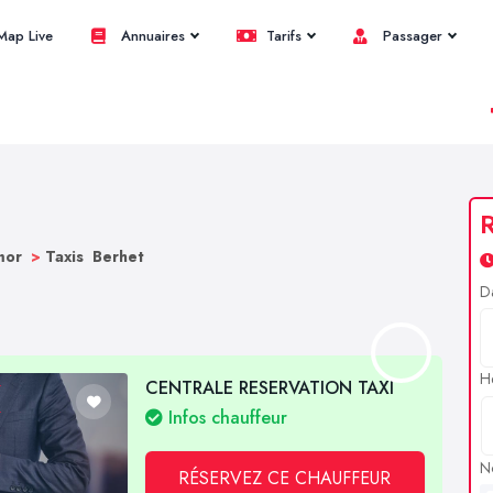
ap Live
Annuaires
Tarifs
Passager
R
rmor
>
Taxis Berhet
D
H
CENTRALE RESERVATION TAXI
Infos chauffeur
N
RÉSERVEZ CE CHAUFFEUR