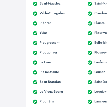
Saint-Maudez
Saint-Mi
Vildé-Guingalan
Coadou
Plédran
Plaintel
Yvias
Plouriv
Plougrescant
Belle-Is
Plougonver
Ploune
Le Foeil
Lanfains
Plaine-Haute
Quintin
Saint-Brandan
Saint-D
Le Vieux-Bourg
Loguivy
Plounérin
Lancieu