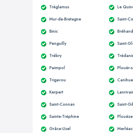
Tréglamus
Le Quin
Mur-de-Bretagne
Saint-C
Binic
Bréhan
Penguilly
Saint-G
Trébry
Trédani
Paimpol
Plouër-
Trigavou
Canihue
Kerpert
Lanrivai
Saint-Connan
Saint-Gi
Sainte-Tréphine
Plouéze
Grâce-Uzel
Merléac