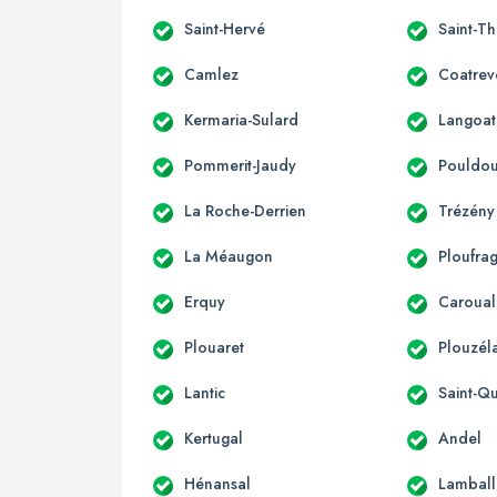
Saint-Hervé
Saint-T
Camlez
Coatrev
Kermaria-Sulard
Langoat
Pommerit-Jaudy
Pouldo
La Roche-Derrien
Trézény
La Méaugon
Ploufra
Erquy
Caroual
Plouaret
Plouzél
Lantic
Saint-Qu
Kertugal
Andel
Hénansal
Lamball