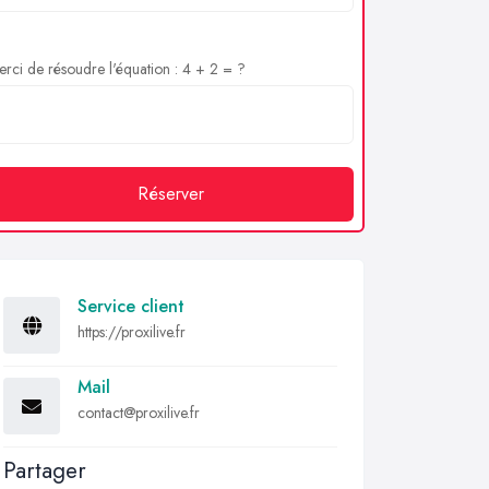
rci de résoudre l'équation : 4 + 2 = ?
Réserver
Service client
https://proxilive.fr
Mail
contact@proxilive.fr
Partager