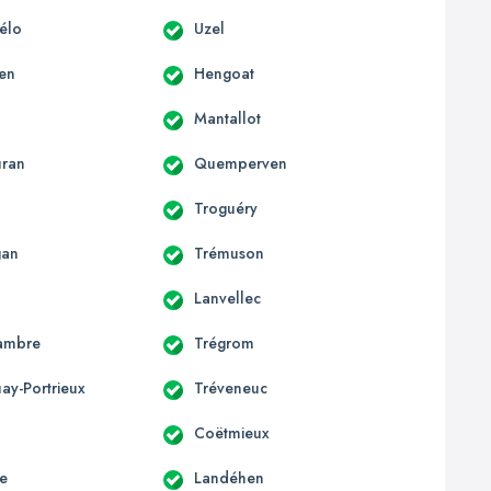
hélo
Uzel
en
Hengoat
Mantallot
uran
Quemperven
Troguéry
gan
Trémuson
Lanvellec
ambre
Trégrom
ay-Portrieux
Tréveneuc
Coëtmieux
e
Landéhen