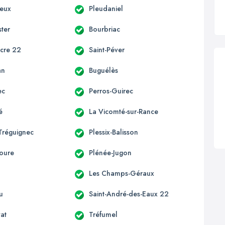
ieux
Pleudaniel
ter
Bourbriac
acre 22
Saint-Péver
an
Buguélès
ec
Perros-Guirec
é
La Vicomté-sur-Rance
Tréguignec
Plessix-Balisson
oure
Plénée-Jugon
Les Champs-Géraux
u
Saint-André-des-Eaux 22
vat
Tréfumel