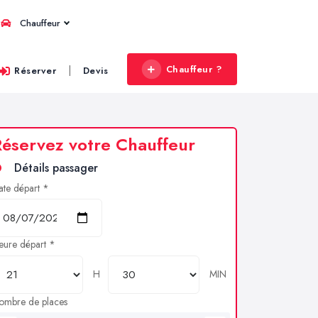
Chauffeur
Chauffeur ?
|
Réserver
Devis
éservez votre Chauffeur
Détails passager
ate départ *
eure départ *
H
MIN
ombre de places