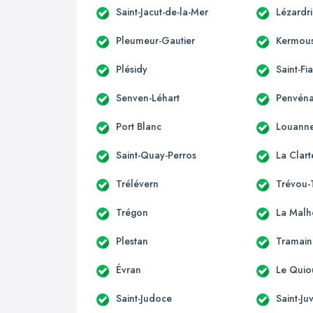
Saint-Jacut-de-la-Mer
Lézardr
Pleumeur-Gautier
Kermous
Plésidy
Saint-Fi
Senven-Léhart
Penvén
Port Blanc
Louann
Saint-Quay-Perros
La Clart
Trélévern
Trévou-
Trégon
La Malh
Plestan
Tramain
Évran
Le Quio
Saint-Judoce
Saint-Ju