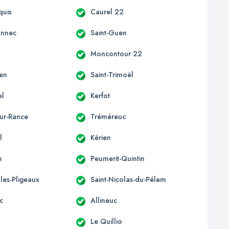
quis
Caurel 22
onnec
Saint-Guen
d
Moncontour 22
len
Saint-Trimoël
el
Kerfot
sur-Rance
Tréméreuc
l
Kérien
n
Peumerit-Quintin
lles-Pligeaux
Saint-Nicolas-du-Pélem
c
Allineuc
Le Quillio