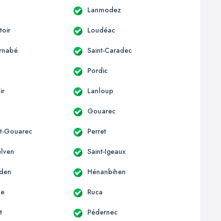
Lanmodez
oir
Loudéac
arnabé
Saint-Caradec
Pordic
ir
Lanloup
Gouarec
t-Gouarec
Perret
elven
Saint-Igeaux
rden
Hénanbihen
le
Ruca
t
Pédernec